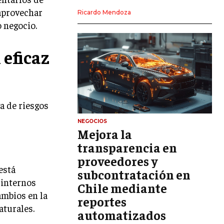
aprovechar
LIDERAZGO
Ricardo Mendoza
 negocio.
HABILIDADES DIRECTIVAS
EMPRENDIMIENTO
eficaz
PLANIFICACIÓN EMPRESARIAL
FINANZAS
FINANZAS Y CONTABILIDAD
va de riesgos
GESTIÓN DE RECURSOS FINANCIEROS
NEGOCIOS
Mejora la
INVERSIONES Y MERCADOS FINANCIEROS
transparencia en
proveedores y
CONTABILIDAD EMPRESARIAL
está
subcontratación en
ECONOMÍA EMPRESARIAL
 internos
Chile mediante
ambios en la
reportes
INTERNACIONAL
aturales.
NEGOCIOS INTERNACIONALES
automatizados