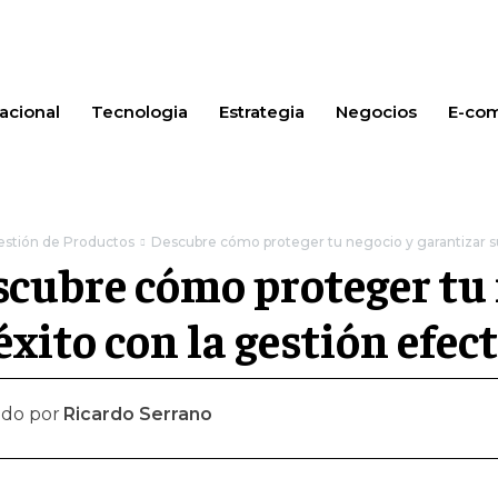
acional
Tecnologia
Estrategia
Negocios
E-co
estión de Productos
Descubre cómo proteger tu negocio y garantizar su 
cubre cómo proteger tu 
éxito con la gestión efec
ado por
Ricardo Serrano