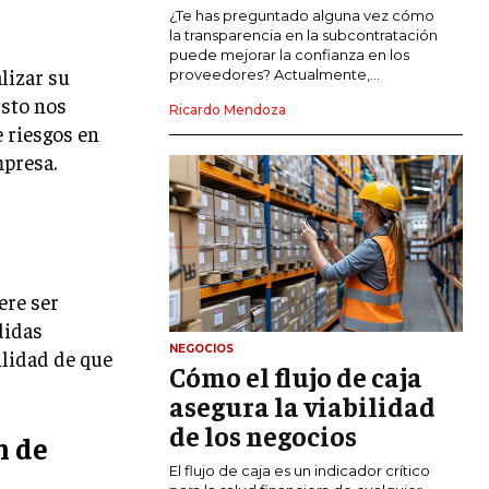
COMERCIO INTERNACIONAL
¿Te has preguntado alguna vez cómo
la transparencia en la subcontratación
EXPANSIÓN GLOBAL
puede mejorar la confianza en los
lizar su
proveedores? Actualmente,...
IMPORTACIÓN Y EXPORTACIÓN
Esto nos
Ricardo Mendoza
e riesgos en
ALIANZAS ESTRATÉGICAS
presa.
TECNOLOGIA
SOSTENIBILIDAD Y MEDIO AMBIENTE
GESTIÓN DE LA INNOVACIÓN
TECNOLÓGICA
ere ser
TRANSFORMACIÓN DIGITAL
didas
NEGOCIOS
ANALÍTICA EMPRESARIAL Y BUSINESS
ilidad de que
Cómo el flujo de caja
INTELLIGENCE
asegura la viabilidad
CIBERSEGURIDAD EMPRESARIAL
de los negocios
n de
ESTRATEGIA
El flujo de caja es un indicador crítico
EMPRESAS FAMILIARES Y SUCESIÓN