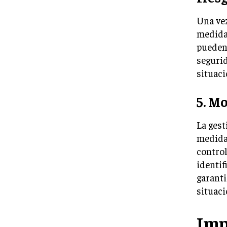
Una vez
medidas
pueden 
segurid
situaci
5. Mo
La ges
medida
control
identif
garanti
situaci
Imp