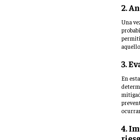
2. An
Una vez
probabi
permiti
aquell
3. Ev
En esta
determi
mitigad
prevent
ocurra
4. I
riesg