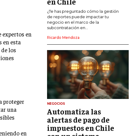
en Chile
CALIDAD Y MEJORA CONTINUA
¿Te has preguntado cómo la gestión
de reportes puede impactar tu
negocio en el marco de la
TALENTOS
subcontratación en...
RECURSOS HUMANOS Y GESTIÓN DEL
e expertos en
TALENTO
Ricardo Mendoza
s en esta
COMPENSACIÓN Y BENEFICIOS
 de los
ciones
RECLUTAMIENTO Y SELECCIÓN
DESARROLLO DE PERSONAL
GESTIÓN DEL DESEMPEÑO
CULTURA Y CLIMA ORGANIZACIONAL
a proteger
NEGOCIOS
ÉTICA EMPRESARIAL Y
tar una
Automatiza las
RESPONSABILIDAD SOCIAL
sibles
alertas de pago de
s
impuestos en Chile
BLOG
teniendo en
con un sistema