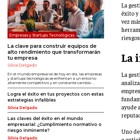
La gest
éxito y
vez más
herram
Empresas y Startups Tecnológicas
riesgos
La clave para construir equipos de
alto rendimiento que transformarán
La 
tu empresa
Silvia Delgado
La gest
En el mundo empresarial de hoy en día, las empresas
y startups tecnológicas se enfrentan a un entorno
analiza
altamente competitivo y en constante cambio....
empresa
Logra el éxito en tus proyectos con estas
fundam
estrategias infalibles
ayude a
Silvia Delgado
reputac
Las claves del éxito en el mundo
empresarial: ¿Cumplimiento normativo o
Uno de 
riesgo inminente?
a antic
Silvia Delgado