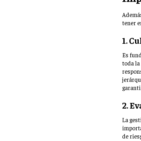
Además 
tener e
1. Cu
Es fund
toda la
respons
jerárqu
garanti
2. E
La gest
importa
de ries