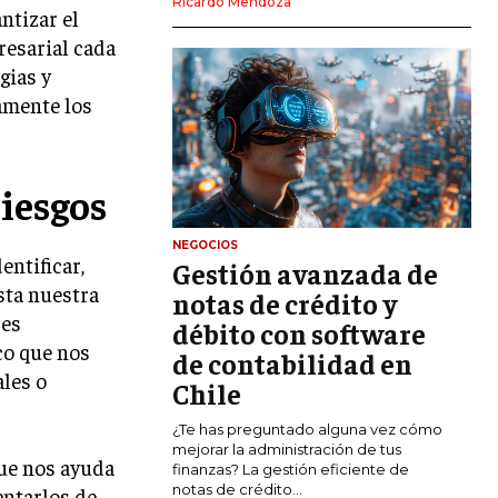
Ricardo Mendoza
ntizar el
MARKETING DIGITAL
resarial cada
PUBLICIDAD
gias y
amente los
VENTAS Y PERSUASIÓN
GESTIÓN DE PRODUCTOS
riesgos
COMUNICACIÓN CORPORATIVA
GESTIÓN DE MARCA
NEGOCIOS
entificar,
Gestión avanzada de
INVESTIGACIÓN DE MERCADO
esta nuestra
notas de crédito y
 es
ANÁLISIS DE COMPETENCIA
débito con software
co que nos
de contabilidad en
GESTIÓN DE CLIENTES
ales o
Chile
EMPRENDIMIENTO
¿Te has preguntado alguna vez cómo
INNOVACIÓN EMPRESARIAL
mejorar la administración de tus
que nos ayuda
finanzas? La gestión eficiente de
GESTIÓN DEL CAMBIO
notas de crédito...
entarlos de