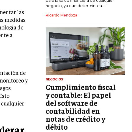
para la salud financiera de cualquier
negocio, ya que determina la...
mentar las
GESTIÓN DEL RIESGO EMPRESARIAL
Ricardo Mendoza
tas medidas
NEGOCIACIÓN Y RESOLUCIÓN DE
nología de
CONFLICTOS
ente a
DERECHO EMPRESARIAL Y
REGULACIONES
ÉXITO EMPRESARIAL Y CASOS DE
ESTUDIO
entación de
GOBIERNO CORPORATIVO
monitoreo y
NEGOCIOS
Cumplimiento fiscal
NEGOCIOS
esgos
ESTRATEGIAS DE NEGOCIOS
y contable: El papel
Esto
del software de
 cualquier
MARKETING B2B
contabilidad en
MARKETING B2C
notas de crédito y
débito
FRANQUICIAS
derar