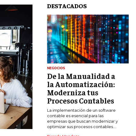
DESTACADOS
NEGOCIOS
De la Manualidad a
LIFESTYLE
la Automatización:
MARKETING
Moderniza tus
ESTRATEGIAS DE MARKETING
Procesos Contables
AGENCIAS DE MARKETING
La implementación de un software
AGENCIAS DE POSICIONAMIENTO WEB
contable es esencial para las
SEO
empresas que buscan modernizar y
optimizar sus procesos contables....
VENTA DE ENLACES