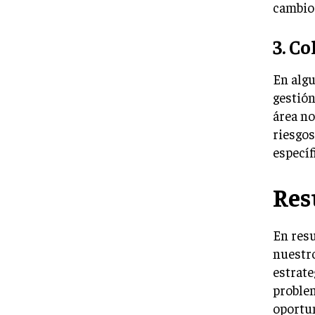
cambios
3. C
En algu
gestión
área no
riesgos
específ
Re
En resu
nuestro
estrate
problem
oportun