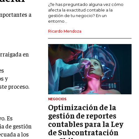
MARKETING DE INFLUENCERS
¿Te has preguntado alguna vez cómo
afecta la exactitud contable a la
importantes a
gestión de tu negocio? En un
E-COMMERCE
entorno...
E-COMMERCE Y COMERCIO ELECTRÓNICO
Ricardo Mendoza
ESTRATEGIAS DE PRICING Y GESTIÓN DE
PRECIOS
arraigada en
GESTIÓN DE CRISIS EMPRESARIALES
EMPRESAS Y STARTUPS TECNOLÓGICAS
es
os y
GESTIÓN DE LA EXPERIENCIA DEL
CLIENTE
ste proceso.
MÁS
NEGOCIOS
PROYECTOS
Optimización de la
GESTIÓN DE PROYECTOS
gestión de reportes
vo. Es
GESTIÓN DE OPERACIONES Y CADENA
contables para la Ley
ia de gestión
DE SUMINISTRO
de Subcontratación
ecuada a los
LOGÍSTICA EMPRESARIAL