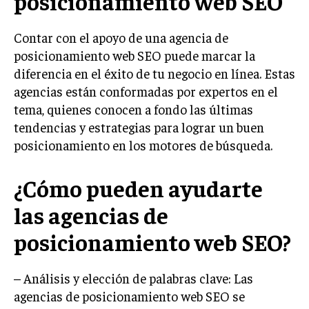
posicionamiento web SEO
INVESTIGACIÓN DE MERCADO
ANÁLISIS DE COMPETENCIA
Contar con el apoyo de una agencia de
posicionamiento web SEO puede marcar la
GESTIÓN DE CLIENTES
diferencia en el éxito de tu negocio en línea. Estas
agencias están conformadas por expertos en el
EMPRENDIMIENTO
INNOVACIÓN EMPRESARIAL
tema, quienes conocen a fondo las últimas
tendencias y estrategias para lograr un buen
GESTIÓN DEL CAMBIO
posicionamiento en los motores de búsqueda.
LIDERAZGO
¿Cómo pueden ayudarte
HABILIDADES DIRECTIVAS
las agencias de
EMPRENDIMIENTO
posicionamiento web SEO?
PLANIFICACIÓN EMPRESARIAL
FINANZAS
– Análisis y elección de palabras clave: Las
FINANZAS Y CONTABILIDAD
agencias de posicionamiento web SEO se
GESTIÓN DE RECURSOS FINANCIEROS