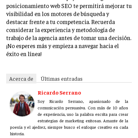
ÉTICA EMPRESARIAL Y RESPONSABILIDAD
posicionamiento web SEO te permitirá mejorar tu
SOCIAL
visibilidad en los motores de búsqueda y
destacar frente a tu competencia. Recuerda
BLOG
considerar la experiencia y metodología de
trabajo de la agencia antes de tomar una decisión.
¡No esperes más y empieza a navegar hacia el
éxito en línea!
Acerca de
Últimas entradas
Ricardo Serrano
Soy Ricardo Serrano, apasionado de la
Acerca de
Últimas entradas
comunicación persuasiva. Con más de 10 años de
experiencia, uso la palabra escrita para crear
Ricardo Serrano
estrategias de marketing exitosas. Amante de la
Soy Ricardo Serrano, apasionado de la
poesía y el ajedrez, siempre busco el enfoque creativo en cada
comunicación persuasiva. Con más de 10 años
historia.
de experiencia, uso la palabra escrita para crear
Aparece en periódicos digitales y domina los buscadores,
estrategias de marketing exitosas. Amante de la
Infórmate aquí.
poesía y el ajedrez, siempre busco el enfoque creativo en cada
historia.