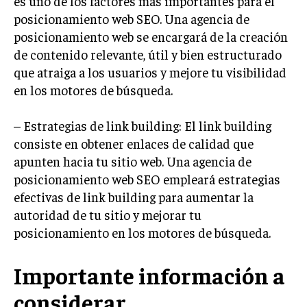
es uno de los factores más importantes para el
TRANSFORMACIÓN DIGITAL
posicionamiento web SEO. Una agencia de
posicionamiento web se encargará de la creación
ANALÍTICA EMPRESARIAL Y BUSINESS
de contenido relevante, útil y bien estructurado
INTELLIGENCE
que atraiga a los usuarios y mejore tu visibilidad
CIBERSEGURIDAD EMPRESARIAL
en los motores de búsqueda.
ESTRATEGIA
– Estrategias de link building: El link building
EMPRESAS FAMILIARES Y SUCESIÓN
consiste en obtener enlaces de calidad que
GESTIÓN DEL RIESGO EMPRESARIAL
apunten hacia tu sitio web. Una agencia de
posicionamiento web SEO empleará estrategias
NEGOCIACIÓN Y RESOLUCIÓN DE CONFLICTOS
efectivas de link building para aumentar la
DERECHO EMPRESARIAL Y REGULACIONES
autoridad de tu sitio y mejorar tu
ÉXITO EMPRESARIAL Y CASOS DE ESTUDIO
posicionamiento en los motores de búsqueda.
GOBIERNO CORPORATIVO
Importante información a
NEGOCIOS
considerar
ESTRATEGIAS DE NEGOCIOS