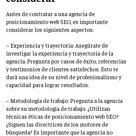
MARKETING B2B
Antes de contratar a una agencia de
posicionamiento web SEO, es importante
MARKETING B2C
considerar los siguientes aspectos:
FRANQUICIAS
MARKETING DE INFLUENCERS
– Experiencia y trayectoria: Asegúrate de
investigar la experiencia y trayectoria de la
E-COMMERCE
agencia. Pregunta por casos de éxito, referencias
E-COMMERCE Y COMERCIO ELECTRÓNICO
y testimonios de clientes satisfechos. Esto te
ESTRATEGIAS DE PRICING Y GESTIÓN DE
dará una idea de su nivel de profesionalismo y
PRECIOS
capacidad para lograr resultados.
GESTIÓN DE CRISIS EMPRESARIALES
– Metodología de trabajo: Pregunta a la agencia
EMPRESAS Y STARTUPS TECNOLÓGICAS
sobre su metodología de trabajo. ¿Utilizan
técnicas éticas de posicionamiento web SEO?
GESTIÓN DE LA EXPERIENCIA DEL CLIENTE
¿Siguen las directrices de los motores de
MÁS
búsqueda? Es importante que la agencia no
PROYECTOS