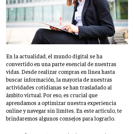
Welcome to Liberty Case
We have a curated list of the most noteworthy news from all
across the globe. With any subscription plan, you get access
to
exclusive articles
that let you stay ahead of the curve.
Your Profile
NEWS
LIFESTYLE
PUBLIC OPINION
En la actualidad, el mundo digital se ha
convertido en una parte esencial de nuestras
vidas. Desde realizar compras en línea hasta
buscar información, la mayoría de nuestras
actividades cotidianas se han trasladado al
ámbito virtual. Por eso, es crucial que
aprendamos a optimizar nuestra experiencia
online y navegar sin límites. En este artículo, te
brindaremos algunos consejos para lograrlo.