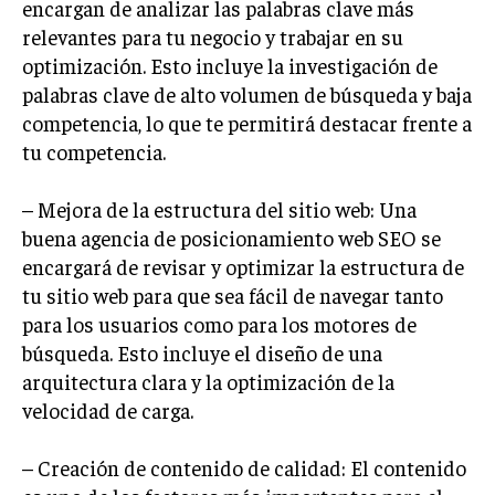
encargan de analizar las palabras clave más
relevantes para tu negocio y trabajar en su
INVERSIONES Y MERCADOS FINANCIEROS
optimización. Esto incluye la investigación de
CONTABILIDAD EMPRESARIAL
palabras clave de alto volumen de búsqueda y baja
competencia, lo que te permitirá destacar frente a
ECONOMÍA EMPRESARIAL
tu competencia.
INTERNACIONAL
NEGOCIOS INTERNACIONALES
– Mejora de la estructura del sitio web: Una
buena agencia de posicionamiento web SEO se
COMERCIO INTERNACIONAL
encargará de revisar y optimizar la estructura de
EXPANSIÓN GLOBAL
tu sitio web para que sea fácil de navegar tanto
para los usuarios como para los motores de
IMPORTACIÓN Y EXPORTACIÓN
búsqueda. Esto incluye el diseño de una
ALIANZAS ESTRATÉGICAS
arquitectura clara y la optimización de la
velocidad de carga.
TECNOLOGIA
SOSTENIBILIDAD Y MEDIO AMBIENTE
– Creación de contenido de calidad: El contenido
GESTIÓN DE LA INNOVACIÓN TECNOLÓGICA