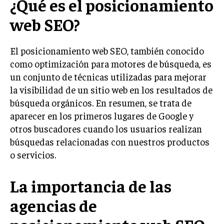
¿Qué es el posicionamiento
LIFESTYLE
web SEO?
MARKETING
ESTRATEGIAS DE MARKETING
El posicionamiento web SEO, también conocido
AGENCIAS DE MARKETING
como optimización para motores de búsqueda, es
AGENCIAS DE POSICIONAMIENTO WEB SEO
un conjunto de técnicas utilizadas para mejorar
la visibilidad de un sitio web en los resultados de
VENTA DE ENLACES
búsqueda orgánicos. En resumen, se trata de
MARKETING DIGITAL
aparecer en los primeros lugares de Google y
otros buscadores cuando los usuarios realizan
PUBLICIDAD
búsquedas relacionadas con nuestros productos
VENTAS Y PERSUASIÓN
o servicios.
GESTIÓN DE PRODUCTOS
La importancia de las
COMUNICACIÓN CORPORATIVA
agencias de
GESTIÓN DE MARCA