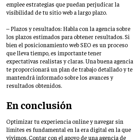
emplee estrategias que puedan perjudicar la
GESTIÓN DE PROYECTOS
visibilidad de tu sitio web a largo plazo.
GESTIÓN DE OPERACIONES Y CADENA DE
SUMINISTRO
– Plazos y resultados: Habla con la agencia sobre
LOGÍSTICA EMPRESARIAL
los plazos estimados para obtener resultados. Si
bien el posicionamiento web SEO es un proceso
CALIDAD Y MEJORA CONTINUA
que lleva tiempo, es importante tener
expectativas realistas y claras. Una buena agencia
TALENTOS
RECURSOS HUMANOS Y GESTIÓN DEL
te proporcionará un plan de trabajo detallado y te
TALENTO
mantendrá informado sobre los avances y
resultados obtenidos.
COMPENSACIÓN Y BENEFICIOS
RECLUTAMIENTO Y SELECCIÓN
En conclusión
DESARROLLO DE PERSONAL
Optimizar tu experiencia online y navegar sin
GESTIÓN DEL DESEMPEÑO
límites es fundamental en la era digital en la que
CULTURA Y CLIMA ORGANIZACIONAL
vivimos. Contar con el apoyo de una agencia de