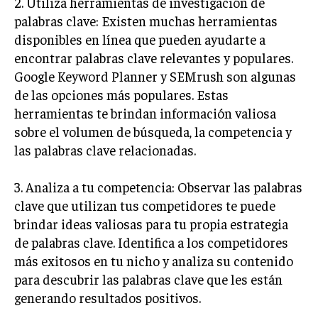
2. Utiliza herramientas de investigación de
TRANSFORMACIÓN DIGITAL
palabras clave: Existen muchas herramientas
disponibles en línea que pueden ayudarte a
ANALÍTICA EMPRESARIAL Y BUSINESS
encontrar palabras clave relevantes y populares.
INTELLIGENCE
Google Keyword Planner y SEMrush son algunas
CIBERSEGURIDAD EMPRESARIAL
de las opciones más populares. Estas
herramientas te brindan información valiosa
ESTRATEGIA
sobre el volumen de búsqueda, la competencia y
EMPRESAS FAMILIARES Y SUCESIÓN
las palabras clave relacionadas.
GESTIÓN DEL RIESGO EMPRESARIAL
NEGOCIACIÓN Y RESOLUCIÓN DE CONFLICTOS
3. Analiza a tu competencia: Observar las palabras
clave que utilizan tus competidores te puede
DERECHO EMPRESARIAL Y REGULACIONES
brindar ideas valiosas para tu propia estrategia
ÉXITO EMPRESARIAL Y CASOS DE ESTUDIO
de palabras clave. Identifica a los competidores
más exitosos en tu nicho y analiza su contenido
GOBIERNO CORPORATIVO
para descubrir las palabras clave que les están
generando resultados positivos.
NEGOCIOS
ESTRATEGIAS DE NEGOCIOS