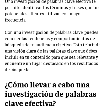
Una investigación de palabras clave efectiva te
INVESTIGACIÓN DE MERCADO
permite identificar los términos y frases que tus
ANÁLISIS DE COMPETENCIA
potenciales clientes utilizan con mayor
frecuencia.
GESTIÓN DE CLIENTES
Con una investigación de palabras clave, puedes
EMPRENDIMIENTO
INNOVACIÓN EMPRESARIAL
conocer las tendencias y comportamientos de
búsqueda de tu audiencia objetivo. Esto te brinda
GESTIÓN DEL CAMBIO
una visión clara de las palabras clave que debes
LIDERAZGO
incluir en tu contenido para que sea relevante y
encuentre un lugar destacado en los resultados
HABILIDADES DIRECTIVAS
de búsqueda.
EMPRENDIMIENTO
PLANIFICACIÓN EMPRESARIAL
¿Cómo llevar a cabo una
investigación de palabras
FINANZAS
FINANZAS Y CONTABILIDAD
clave efectiva?
GESTIÓN DE RECURSOS FINANCIEROS