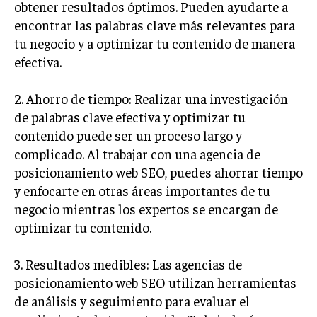
obtener resultados óptimos. Pueden ayudarte a
ÉTICA EMPRESARIAL Y RESPONSABILIDAD
SOCIAL
encontrar las palabras clave más relevantes para
tu negocio y a optimizar tu contenido de manera
BLOG
efectiva.
2. Ahorro de tiempo: Realizar una investigación
de palabras clave efectiva y optimizar tu
Acerca de
Últimas entradas
contenido puede ser un proceso largo y
complicado. Al trabajar con una agencia de
Ricardo Serrano
posicionamiento web SEO, puedes ahorrar tiempo
Soy Ricardo Serrano, apasionado de la
y enfocarte en otras áreas importantes de tu
comunicación persuasiva. Con más de 10 años de
experiencia, uso la palabra escrita para crear
negocio mientras los expertos se encargan de
estrategias de marketing exitosas. Amante de la
optimizar tu contenido.
poesía y el ajedrez, siempre busco el enfoque creativo en cada
historia.
3. Resultados medibles: Las agencias de
Aparece en periódicos digitales y domina los buscadores,
posicionamiento web SEO utilizan herramientas
Infórmate aquí.
de análisis y seguimiento para evaluar el