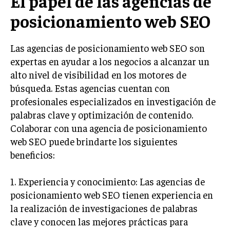
El papel de las agencias de
GESTIÓN DE PROYECTOS
posicionamiento web SEO
GESTIÓN DE OPERACIONES Y CADENA DE
SUMINISTRO
Las agencias de posicionamiento web SEO son
LOGÍSTICA EMPRESARIAL
expertas en ayudar a los negocios a alcanzar un
alto nivel de visibilidad en los motores de
CALIDAD Y MEJORA CONTINUA
búsqueda. Estas agencias cuentan con
profesionales especializados en investigación de
TALENTOS
RECURSOS HUMANOS Y GESTIÓN DEL
palabras clave y optimización de contenido.
TALENTO
Colaborar con una agencia de posicionamiento
COMPENSACIÓN Y BENEFICIOS
web SEO puede brindarte los siguientes
beneficios:
RECLUTAMIENTO Y SELECCIÓN
DESARROLLO DE PERSONAL
1. Experiencia y conocimiento: Las agencias de
posicionamiento web SEO tienen experiencia en
GESTIÓN DEL DESEMPEÑO
la realización de investigaciones de palabras
CULTURA Y CLIMA ORGANIZACIONAL
clave y conocen las mejores prácticas para