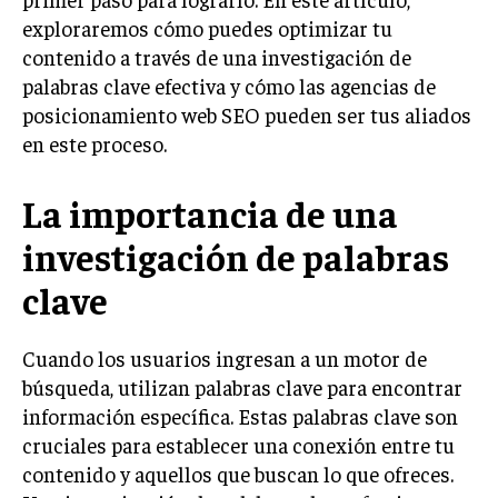
exploraremos cómo puedes optimizar tu
LIFESTYLE
contenido a través de una investigación de
MARKETING
palabras clave efectiva y cómo las agencias de
ESTRATEGIAS DE MARKETING
posicionamiento web SEO pueden ser tus aliados
AGENCIAS DE MARKETING
en este proceso.
AGENCIAS DE POSICIONAMIENTO WEB SEO
VENTA DE ENLACES
La importancia de una
investigación de palabras
MARKETING DIGITAL
clave
PUBLICIDAD
VENTAS Y PERSUASIÓN
Cuando los usuarios ingresan a un motor de
GESTIÓN DE PRODUCTOS
búsqueda, utilizan palabras clave para encontrar
información específica. Estas palabras clave son
COMUNICACIÓN CORPORATIVA
cruciales para establecer una conexión entre tu
GESTIÓN DE MARCA
contenido y aquellos que buscan lo que ofreces.