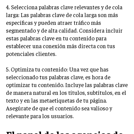
4. Selecciona palabras clave relevantes y de cola
MARKETING B2B
larga: Las palabras clave de cola larga son más
MARKETING B2C
específicas y pueden atraer tráfico más
segmentado y de alta calidad. Considera incluir
FRANQUICIAS
estas palabras clave en tu contenido para
MARKETING DE INFLUENCERS
establecer una conexión más directa con tus
potenciales clientes.
E-COMMERCE
E-COMMERCE Y COMERCIO ELECTRÓNICO
5. Optimiza tu contenido: Una vez que has
ESTRATEGIAS DE PRICING Y GESTIÓN DE
seleccionado tus palabras clave, es hora de
PRECIOS
optimizar tu contenido. Incluye las palabras clave
GESTIÓN DE CRISIS EMPRESARIALES
de manera natural en los títulos, subtítulos, en el
texto y en las metaetiquetas de tu página.
EMPRESAS Y STARTUPS TECNOLÓGICAS
Asegúrate de que el contenido sea valioso y
GESTIÓN DE LA EXPERIENCIA DEL CLIENTE
relevante para los usuarios.
MÁS
PROYECTOS