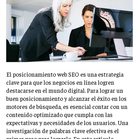
Welcome to Liberty Case
We have a curated list of the most noteworthy news from all
across the globe. With any subscription plan, you get access
to
exclusive articles
that let you stay ahead of the curve.
Your Profile
NEWS
LIFESTYLE
PUBLIC OPINION
El posicionamiento web SEO es una estrategia
clave para que los negocios en línea logren
destacarse en el mundo digital. Para lograr un
buen posicionamiento y alcanzar el éxito en los
motores de búsqueda, es esencial contar con un
contenido optimizado que cumpla con las
expectativas y necesidades de los usuarios. Una
investigación de palabras clave efectiva es el
primer paso para lograrlo. En este artículo,