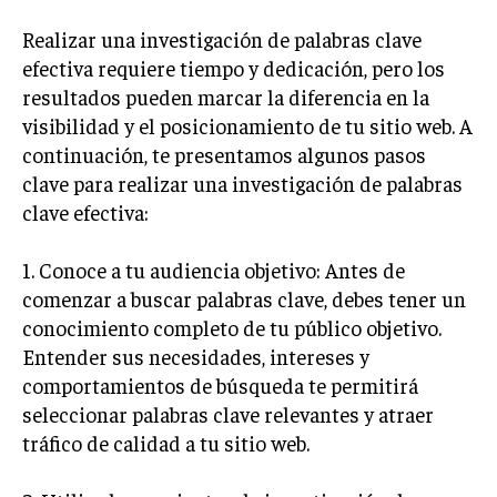
Realizar una investigación de palabras clave
INVERSIONES Y MERCADOS FINANCIEROS
efectiva requiere tiempo y dedicación, pero los
CONTABILIDAD EMPRESARIAL
resultados pueden marcar la diferencia en la
visibilidad y el posicionamiento de tu sitio web. A
ECONOMÍA EMPRESARIAL
continuación, te presentamos algunos pasos
INTERNACIONAL
clave para realizar una investigación de palabras
NEGOCIOS INTERNACIONALES
clave efectiva:
COMERCIO INTERNACIONAL
1. Conoce a tu audiencia objetivo: Antes de
EXPANSIÓN GLOBAL
comenzar a buscar palabras clave, debes tener un
IMPORTACIÓN Y EXPORTACIÓN
conocimiento completo de tu público objetivo.
Entender sus necesidades, intereses y
ALIANZAS ESTRATÉGICAS
comportamientos de búsqueda te permitirá
seleccionar palabras clave relevantes y atraer
TECNOLOGIA
SOSTENIBILIDAD Y MEDIO AMBIENTE
tráfico de calidad a tu sitio web.
GESTIÓN DE LA INNOVACIÓN TECNOLÓGICA