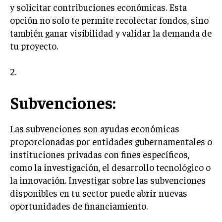
y solicitar contribuciones económicas. Esta
MARKETING B2B
opción no solo te permite recolectar fondos, sino
también ganar visibilidad y validar la demanda de
MARKETING B2C
tu proyecto.
FRANQUICIAS
2.
MARKETING DE INFLUENCERS
E-COMMERCE
Subvenciones:
E-COMMERCE Y COMERCIO ELECTRÓNICO
ESTRATEGIAS DE PRICING Y GESTIÓN DE
Las subvenciones son ayudas económicas
PRECIOS
proporcionadas por entidades gubernamentales o
GESTIÓN DE CRISIS EMPRESARIALES
instituciones privadas con fines específicos,
como la investigación, el desarrollo tecnológico o
EMPRESAS Y STARTUPS TECNOLÓGICAS
la innovación. Investigar sobre las subvenciones
GESTIÓN DE LA EXPERIENCIA DEL CLIENTE
disponibles en tu sector puede abrir nuevas
oportunidades de financiamiento.
MÁS
PROYECTOS