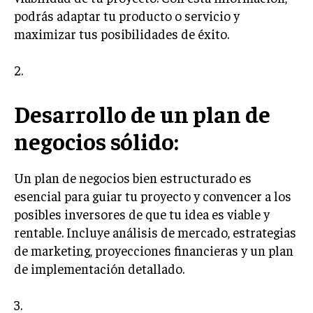
ÉTICA EMPRESARIAL Y RESPONSABILIDAD
podrás adaptar tu producto o servicio y
SOCIAL
maximizar tus posibilidades de éxito.
BLOG
2.
Desarrollo de un plan de
Acerca de
Últimas entradas
negocios sólido:
María Antonia Vega
Hola, soy María Antonia Vega. Descubrí mi pasión
Un plan de negocios bien estructurado es
por el emprendimiento a temprana edad,
esencial para guiar tu proyecto y convencer a los
dedicando mi carrera a entender y difundir la
posibles inversores de que tu idea es viable y
cultura start-up. Además, me encanta cocinar
rentable. Incluye análisis de mercado, estrategias
platos exóticos, uniendo mi pasión por la comida y la innovación.
de marketing, proyecciones financieras y un plan
Aparece en periódicos digitales y domina los buscadores,
de implementación detallado.
Infórmate aquí.
3.