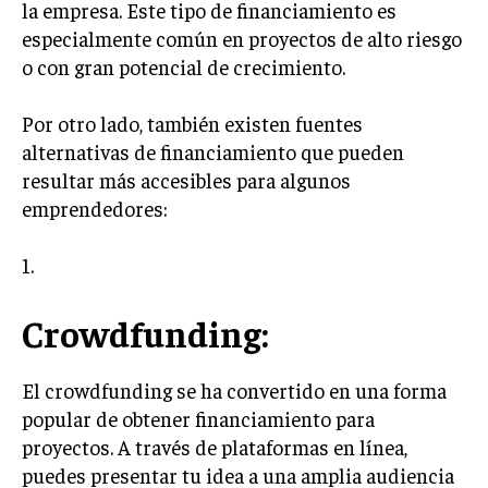
la empresa. Este tipo de financiamiento es
TRANSFORMACIÓN DIGITAL
especialmente común en proyectos de alto riesgo
o con gran potencial de crecimiento.
ANALÍTICA EMPRESARIAL Y BUSINESS
INTELLIGENCE
Por otro lado, también existen fuentes
CIBERSEGURIDAD EMPRESARIAL
alternativas de financiamiento que pueden
resultar más accesibles para algunos
ESTRATEGIA
EMPRESAS FAMILIARES Y SUCESIÓN
emprendedores:
GESTIÓN DEL RIESGO EMPRESARIAL
1.
NEGOCIACIÓN Y RESOLUCIÓN DE CONFLICTOS
Crowdfunding:
DERECHO EMPRESARIAL Y REGULACIONES
ÉXITO EMPRESARIAL Y CASOS DE ESTUDIO
El crowdfunding se ha convertido en una forma
GOBIERNO CORPORATIVO
popular de obtener financiamiento para
proyectos. A través de plataformas en línea,
NEGOCIOS
puedes presentar tu idea a una amplia audiencia
ESTRATEGIAS DE NEGOCIOS