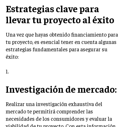
GESTIÓN DE PROYECTOS
Estrategias clave para
GESTIÓN DE OPERACIONES Y CADENA DE
llevar tu proyecto al éxito
SUMINISTRO
LOGÍSTICA EMPRESARIAL
Una vez que hayas obtenido financiamiento para
tu proyecto, es esencial tener en cuenta algunas
CALIDAD Y MEJORA CONTINUA
estrategias fundamentales para asegurar su
éxito:
TALENTOS
RECURSOS HUMANOS Y GESTIÓN DEL
TALENTO
1.
COMPENSACIÓN Y BENEFICIOS
Investigación de mercado:
RECLUTAMIENTO Y SELECCIÓN
DESARROLLO DE PERSONAL
Realizar una investigación exhaustiva del
GESTIÓN DEL DESEMPEÑO
mercado te permitirá comprender las
necesidades de los consumidores y evaluar la
CULTURA Y CLIMA ORGANIZACIONAL
viabilidad de tu proyecto. Con esta información,