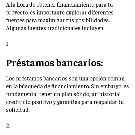
INVESTIGACIÓN DE MERCADO
A la hora de obtener financiamiento para tu
proyecto, es importante explorar diferentes
ANÁLISIS DE COMPETENCIA
fuentes para maximizar tus posibilidades.
GESTIÓN DE CLIENTES
Algunas fuentes tradicionales incluyen:
EMPRENDIMIENTO
1.
INNOVACIÓN EMPRESARIAL
GESTIÓN DEL CAMBIO
Préstamos bancarios:
LIDERAZGO
Los préstamos bancarios son una opción común
HABILIDADES DIRECTIVAS
en la búsqueda de financiamiento. Sin embargo, es
EMPRENDIMIENTO
fundamental tener un plan sólido, un historial
crediticio positivo y garantías para respaldar tu
PLANIFICACIÓN EMPRESARIAL
solicitud.
FINANZAS
FINANZAS Y CONTABILIDAD
2.
GESTIÓN DE RECURSOS FINANCIEROS