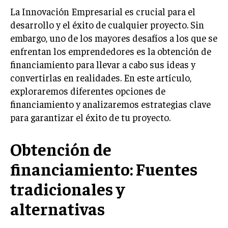
La Innovación Empresarial es crucial para el
LIFESTYLE
desarrollo y el éxito de cualquier proyecto. Sin
MARKETING
embargo, uno de los mayores desafíos a los que se
ESTRATEGIAS DE MARKETING
enfrentan los emprendedores es la obtención de
AGENCIAS DE MARKETING
financiamiento para llevar a cabo sus ideas y
AGENCIAS DE POSICIONAMIENTO WEB SEO
convertirlas en realidades. En este artículo,
exploraremos diferentes opciones de
VENTA DE ENLACES
financiamiento y analizaremos estrategias clave
para garantizar el éxito de tu proyecto.
MARKETING DIGITAL
PUBLICIDAD
Obtención de
VENTAS Y PERSUASIÓN
financiamiento: Fuentes
GESTIÓN DE PRODUCTOS
tradicionales y
COMUNICACIÓN CORPORATIVA
alternativas
GESTIÓN DE MARCA