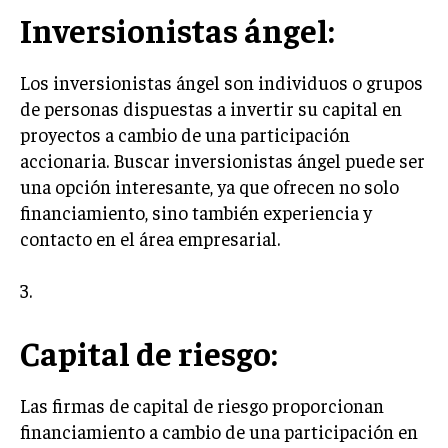
Inversionistas ángel:
INVERSIONES Y MERCADOS FINANCIEROS
CONTABILIDAD EMPRESARIAL
Los inversionistas ángel son individuos o grupos
de personas dispuestas a invertir su capital en
ECONOMÍA EMPRESARIAL
proyectos a cambio de una participación
accionaria. Buscar inversionistas ángel puede ser
INTERNACIONAL
NEGOCIOS INTERNACIONALES
una opción interesante, ya que ofrecen no solo
financiamiento, sino también experiencia y
COMERCIO INTERNACIONAL
contacto en el área empresarial.
EXPANSIÓN GLOBAL
3.
IMPORTACIÓN Y EXPORTACIÓN
ALIANZAS ESTRATÉGICAS
Capital de riesgo:
TECNOLOGIA
SOSTENIBILIDAD Y MEDIO AMBIENTE
Las firmas de capital de riesgo proporcionan
financiamiento a cambio de una participación en
GESTIÓN DE LA INNOVACIÓN TECNOLÓGICA