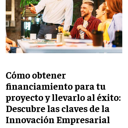
Welcome to Liberty Case
We have a curated list of the most noteworthy news from all
across the globe. With any subscription plan, you get access
to
exclusive articles
that let you stay ahead of the curve.
Your Profile
NEWS
LIFESTYLE
PUBLIC OPINION
Cómo obtener
financiamiento para tu
proyecto y llevarlo al éxito:
Descubre las claves de la
Innovación Empresarial