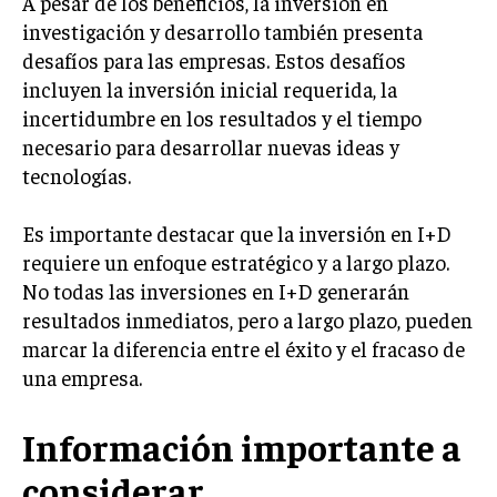
A pesar de los beneficios, la inversión en
investigación y desarrollo también presenta
MARKETING B2B
desafíos para las empresas. Estos desafíos
MARKETING B2C
incluyen la inversión inicial requerida, la
incertidumbre en los resultados y el tiempo
FRANQUICIAS
necesario para desarrollar nuevas ideas y
MARKETING DE INFLUENCERS
tecnologías.
E-COMMERCE
Es importante destacar que la inversión en I+D
E-COMMERCE Y COMERCIO ELECTRÓNICO
requiere un enfoque estratégico y a largo plazo.
ESTRATEGIAS DE PRICING Y GESTIÓN DE
No todas las inversiones en I+D generarán
PRECIOS
resultados inmediatos, pero a largo plazo, pueden
GESTIÓN DE CRISIS EMPRESARIALES
marcar la diferencia entre el éxito y el fracaso de
una empresa.
EMPRESAS Y STARTUPS TECNOLÓGICAS
GESTIÓN DE LA EXPERIENCIA DEL CLIENTE
Información importante a
MÁS
considerar
PROYECTOS