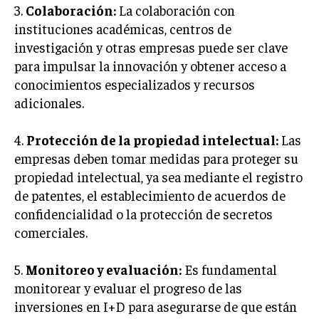
3.
Colaboración:
La colaboración con
ÉTICA EMPRESARIAL Y RESPONSABILIDAD
SOCIAL
instituciones académicas, centros de
investigación y otras empresas puede ser clave
BLOG
para impulsar la innovación y obtener acceso a
conocimientos especializados y recursos
adicionales.
Acerca de
Últimas entradas
4.
Protección de la propiedad intelectual:
Las
empresas deben tomar medidas para proteger su
María Antonia Vega
propiedad intelectual, ya sea mediante el registro
Hola, soy María Antonia Vega. Descubrí mi pasión
por el emprendimiento a temprana edad,
de patentes, el establecimiento de acuerdos de
dedicando mi carrera a entender y difundir la
confidencialidad o la protección de secretos
cultura start-up. Además, me encanta cocinar
comerciales.
platos exóticos, uniendo mi pasión por la comida y la innovación.
Aparece en periódicos digitales y domina los buscadores,
5.
Monitoreo y evaluación:
Es fundamental
Infórmate aquí.
monitorear y evaluar el progreso de las
inversiones en I+D para asegurarse de que están