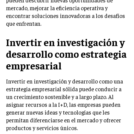
pueden descubrir nuevas oportunidades de
INVESTIGACIÓN DE MERCADO
mercado, mejorar la eficiencia operativa y
ANÁLISIS DE COMPETENCIA
encontrar soluciones innovadoras a los desafíos
que enfrentan.
GESTIÓN DE CLIENTES
Invertir en investigación y
EMPRENDIMIENTO
INNOVACIÓN EMPRESARIAL
desarrollo como estrategia
GESTIÓN DEL CAMBIO
empresarial
LIDERAZGO
HABILIDADES DIRECTIVAS
Invertir en investigación y desarrollo como una
estrategia empresarial sólida puede conducir a
EMPRENDIMIENTO
un crecimiento sostenible y a largo plazo. Al
PLANIFICACIÓN EMPRESARIAL
asignar recursos a la I+D, las empresas pueden
generar nuevas ideas y tecnologías que les
FINANZAS
permitan diferenciarse en el mercado y ofrecer
FINANZAS Y CONTABILIDAD
productos y servicios únicos.
GESTIÓN DE RECURSOS FINANCIEROS