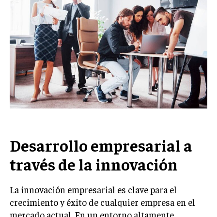
Welcome to Liberty Case
We have a curated list of the most noteworthy news from all
across the globe. With any subscription plan, you get access
to
exclusive articles
that let you stay ahead of the curve.
Your Profile
NEWS
LIFESTYLE
PUBLIC OPINION
Desarrollo empresarial a
través de la innovación
La innovación empresarial es clave para el
crecimiento y éxito de cualquier empresa en el
mercado actual. En un entorno altamente