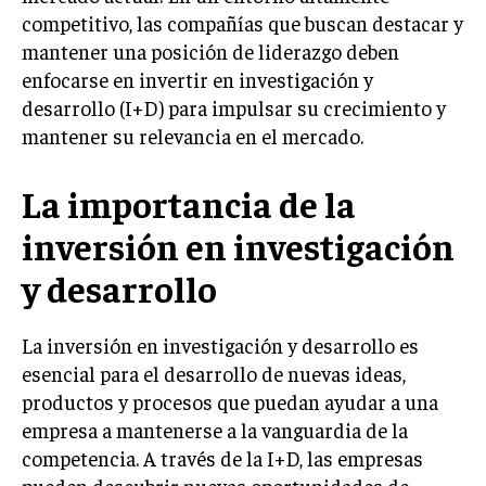
competitivo, las compañías que buscan destacar y
LIFESTYLE
mantener una posición de liderazgo deben
MARKETING
enfocarse en invertir en investigación y
ESTRATEGIAS DE MARKETING
desarrollo (I+D) para impulsar su crecimiento y
mantener su relevancia en el mercado.
AGENCIAS DE MARKETING
AGENCIAS DE POSICIONAMIENTO WEB SEO
La importancia de la
VENTA DE ENLACES
inversión en investigación
MARKETING DIGITAL
y desarrollo
PUBLICIDAD
VENTAS Y PERSUASIÓN
La inversión en investigación y desarrollo es
esencial para el desarrollo de nuevas ideas,
GESTIÓN DE PRODUCTOS
productos y procesos que puedan ayudar a una
COMUNICACIÓN CORPORATIVA
empresa a mantenerse a la vanguardia de la
GESTIÓN DE MARCA
competencia. A través de la I+D, las empresas