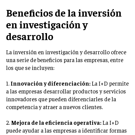
Beneficios de la inversión
INVERSIONES Y MERCADOS FINANCIEROS
en investigación y
CONTABILIDAD EMPRESARIAL
desarrollo
ECONOMÍA EMPRESARIAL
INTERNACIONAL
La inversión en investigación y desarrollo ofrece
NEGOCIOS INTERNACIONALES
una serie de beneficios para las empresas, entre
COMERCIO INTERNACIONAL
los que se incluyen:
EXPANSIÓN GLOBAL
1.
Innovación y diferenciación:
La I+D permite
IMPORTACIÓN Y EXPORTACIÓN
a las empresas desarrollar productos y servicios
innovadores que pueden diferenciarles de la
ALIANZAS ESTRATÉGICAS
competencia y atraer a nuevos clientes.
TECNOLOGIA
SOSTENIBILIDAD Y MEDIO AMBIENTE
2.
Mejora de la eficiencia operativa:
La I+D
puede ayudar a las empresas a identificar formas
GESTIÓN DE LA INNOVACIÓN TECNOLÓGICA