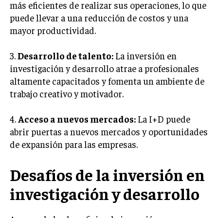
más eficientes de realizar sus operaciones, lo que
TRANSFORMACIÓN DIGITAL
puede llevar a una reducción de costos y una
mayor productividad.
ANALÍTICA EMPRESARIAL Y BUSINESS
INTELLIGENCE
3.
Desarrollo de talento:
La inversión en
CIBERSEGURIDAD EMPRESARIAL
investigación y desarrollo atrae a profesionales
altamente capacitados y fomenta un ambiente de
ESTRATEGIA
EMPRESAS FAMILIARES Y SUCESIÓN
trabajo creativo y motivador.
GESTIÓN DEL RIESGO EMPRESARIAL
4.
Acceso a nuevos mercados:
La I+D puede
NEGOCIACIÓN Y RESOLUCIÓN DE CONFLICTOS
abrir puertas a nuevos mercados y oportunidades
de expansión para las empresas.
DERECHO EMPRESARIAL Y REGULACIONES
ÉXITO EMPRESARIAL Y CASOS DE ESTUDIO
Desafíos de la inversión en
GOBIERNO CORPORATIVO
investigación y desarrollo
NEGOCIOS
ESTRATEGIAS DE NEGOCIOS