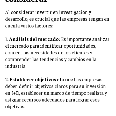
GESTIÓN DE PROYECTOS
Al considerar invertir en investigación y
GESTIÓN DE OPERACIONES Y CADENA DE
desarrollo, es crucial que las empresas tengan en
SUMINISTRO
cuenta varios factores:
LOGÍSTICA EMPRESARIAL
1.
Análisis del mercado:
Es importante analizar
CALIDAD Y MEJORA CONTINUA
el mercado para identificar oportunidades,
TALENTOS
conocer las necesidades de los clientes y
RECURSOS HUMANOS Y GESTIÓN DEL
comprender las tendencias y cambios en la
TALENTO
industria.
COMPENSACIÓN Y BENEFICIOS
2.
Establecer objetivos claros:
Las empresas
RECLUTAMIENTO Y SELECCIÓN
deben definir objetivos claros para su inversión
DESARROLLO DE PERSONAL
en I+D, establecer un marco de tiempo realista y
asignar recursos adecuados para lograr esos
GESTIÓN DEL DESEMPEÑO
objetivos.
CULTURA Y CLIMA ORGANIZACIONAL