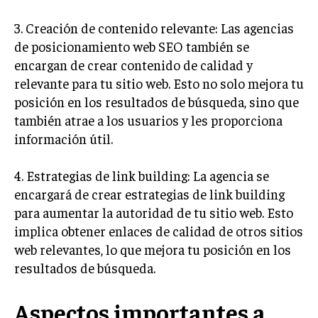
TRANSFORMACIÓN DIGITAL
3. Creación de contenido relevante: Las agencias
ANALÍTICA EMPRESARIAL Y BUSINESS
de posicionamiento web SEO también se
INTELLIGENCE
encargan de crear contenido de calidad y
relevante para tu sitio web. Esto no solo mejora tu
CIBERSEGURIDAD EMPRESARIAL
posición en los resultados de búsqueda, sino que
ESTRATEGIA
también atrae a los usuarios y les proporciona
EMPRESAS FAMILIARES Y SUCESIÓN
información útil.
GESTIÓN DEL RIESGO EMPRESARIAL
4. Estrategias de link building: La agencia se
NEGOCIACIÓN Y RESOLUCIÓN DE CONFLICTOS
encargará de crear estrategias de link building
para aumentar la autoridad de tu sitio web. Esto
DERECHO EMPRESARIAL Y REGULACIONES
implica obtener enlaces de calidad de otros sitios
ÉXITO EMPRESARIAL Y CASOS DE ESTUDIO
web relevantes, lo que mejora tu posición en los
GOBIERNO CORPORATIVO
resultados de búsqueda.
NEGOCIOS
Aspectos importantes a
ESTRATEGIAS DE NEGOCIOS