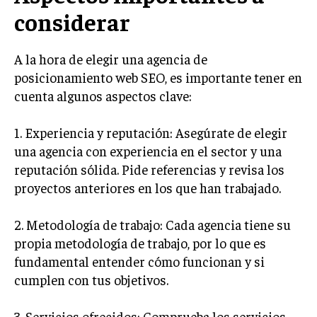
considerar
MARKETING B2B
MARKETING B2C
A la hora de elegir una agencia de
posicionamiento web SEO, es importante tener en
FRANQUICIAS
cuenta algunos aspectos clave:
MARKETING DE INFLUENCERS
1. Experiencia y reputación: Asegúrate de elegir
E-COMMERCE
una agencia con experiencia en el sector y una
E-COMMERCE Y COMERCIO ELECTRÓNICO
reputación sólida. Pide referencias y revisa los
ESTRATEGIAS DE PRICING Y GESTIÓN DE
proyectos anteriores en los que han trabajado.
PRECIOS
GESTIÓN DE CRISIS EMPRESARIALES
2. Metodología de trabajo: Cada agencia tiene su
propia metodología de trabajo, por lo que es
EMPRESAS Y STARTUPS TECNOLÓGICAS
fundamental entender cómo funcionan y si
GESTIÓN DE LA EXPERIENCIA DEL CLIENTE
cumplen con tus objetivos.
MÁS
3. Servicios ofrecidos: Comprueba los servicios
PROYECTOS