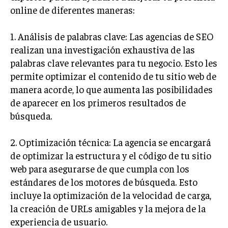
online de diferentes maneras:
INVERSIONES Y MERCADOS FINANCIEROS
1. Análisis de palabras clave: Las agencias de SEO
CONTABILIDAD EMPRESARIAL
realizan una investigación exhaustiva de las
ECONOMÍA EMPRESARIAL
palabras clave relevantes para tu negocio. Esto les
permite optimizar el contenido de tu sitio web de
INTERNACIONAL
manera acorde, lo que aumenta las posibilidades
NEGOCIOS INTERNACIONALES
de aparecer en los primeros resultados de
COMERCIO INTERNACIONAL
búsqueda.
EXPANSIÓN GLOBAL
2. Optimización técnica: La agencia se encargará
IMPORTACIÓN Y EXPORTACIÓN
de optimizar la estructura y el código de tu sitio
web para asegurarse de que cumpla con los
ALIANZAS ESTRATÉGICAS
estándares de los motores de búsqueda. Esto
TECNOLOGIA
incluye la optimización de la velocidad de carga,
SOSTENIBILIDAD Y MEDIO AMBIENTE
la creación de URLs amigables y la mejora de la
experiencia de usuario.
GESTIÓN DE LA INNOVACIÓN TECNOLÓGICA