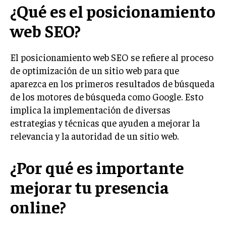
¿Qué es el posicionamiento
LIFESTYLE
web SEO?
MARKETING
ESTRATEGIAS DE MARKETING
El posicionamiento web SEO se refiere al proceso
AGENCIAS DE MARKETING
de optimización de un sitio web para que
AGENCIAS DE POSICIONAMIENTO WEB SEO
aparezca en los primeros resultados de búsqueda
VENTA DE ENLACES
de los motores de búsqueda como Google. Esto
implica la implementación de diversas
MARKETING DIGITAL
estrategias y técnicas que ayuden a mejorar la
PUBLICIDAD
relevancia y la autoridad de un sitio web.
VENTAS Y PERSUASIÓN
¿Por qué es importante
GESTIÓN DE PRODUCTOS
mejorar tu presencia
COMUNICACIÓN CORPORATIVA
online?
GESTIÓN DE MARCA