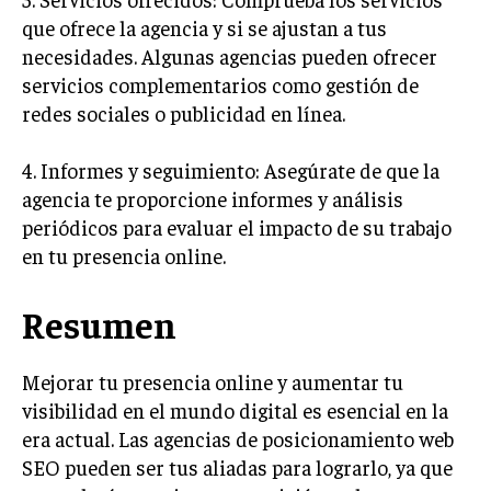
GESTIÓN DE PROYECTOS
que ofrece la agencia y si se ajustan a tus
necesidades. Algunas agencias pueden ofrecer
GESTIÓN DE OPERACIONES Y CADENA DE
SUMINISTRO
servicios complementarios como gestión de
redes sociales o publicidad en línea.
LOGÍSTICA EMPRESARIAL
CALIDAD Y MEJORA CONTINUA
4. Informes y seguimiento: Asegúrate de que la
agencia te proporcione informes y análisis
TALENTOS
periódicos para evaluar el impacto de su trabajo
RECURSOS HUMANOS Y GESTIÓN DEL
en tu presencia online.
TALENTO
COMPENSACIÓN Y BENEFICIOS
Resumen
RECLUTAMIENTO Y SELECCIÓN
Mejorar tu presencia online y aumentar tu
DESARROLLO DE PERSONAL
visibilidad en el mundo digital es esencial en la
GESTIÓN DEL DESEMPEÑO
era actual. Las agencias de posicionamiento web
SEO pueden ser tus aliadas para lograrlo, ya que
CULTURA Y CLIMA ORGANIZACIONAL