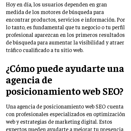
INVESTIGACIÓN DE MERCADO
Hoy en día, los usuarios dependen en gran
medida de los motores de búsqueda para
ANÁLISIS DE COMPETENCIA
encontrar productos, servicios e información. Por
GESTIÓN DE CLIENTES
lo tanto, es fundamental que tu negocio o tu perfil
profesional aparezcan en los primeros resultados
EMPRENDIMIENTO
de búsqueda para aumentar la visibilidad y atraer
INNOVACIÓN EMPRESARIAL
tráfico cualificado a tu sitio web.
GESTIÓN DEL CAMBIO
¿Cómo puede ayudarte una
LIDERAZGO
agencia de
HABILIDADES DIRECTIVAS
posicionamiento web SEO?
EMPRENDIMIENTO
PLANIFICACIÓN EMPRESARIAL
Una agencia de posicionamiento web SEO cuenta
con profesionales especializados en optimización
FINANZAS
FINANZAS Y CONTABILIDAD
web y estrategias de marketing digital. Estos
expertos pueden ayudarte a mejorar tu presencia
GESTIÓN DE RECURSOS FINANCIEROS