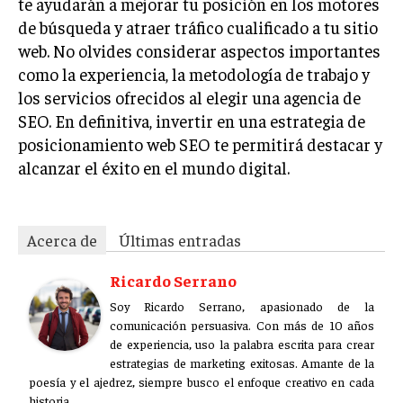
te ayudarán a mejorar tu posición en los motores
ÉTICA EMPRESARIAL Y RESPONSABILIDAD
de búsqueda y atraer tráfico cualificado a tu sitio
SOCIAL
web. No olvides considerar aspectos importantes
como la experiencia, la metodología de trabajo y
BLOG
los servicios ofrecidos al elegir una agencia de
SEO. En definitiva, invertir en una estrategia de
posicionamiento web SEO te permitirá destacar y
Acerca de
Últimas entradas
alcanzar el éxito en el mundo digital.
Ricardo Serrano
Soy Ricardo Serrano, apasionado de la
Acerca de
Últimas entradas
comunicación persuasiva. Con más de 10 años de
experiencia, uso la palabra escrita para crear
Ricardo Serrano
estrategias de marketing exitosas. Amante de la
poesía y el ajedrez, siempre busco el enfoque creativo en cada
Soy Ricardo Serrano, apasionado de la
historia.
comunicación persuasiva. Con más de 10 años
de experiencia, uso la palabra escrita para crear
Aparece en periódicos digitales y domina los buscadores,
estrategias de marketing exitosas. Amante de la
Infórmate aquí.
poesía y el ajedrez, siempre busco el enfoque creativo en cada
historia.