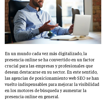
Welcome to Liberty Case
We have a curated list of the most noteworthy news from all
across the globe. With any subscription plan, you get access
to
exclusive articles
that let you stay ahead of the curve.
Your Profile
NEWS
LIFESTYLE
PUBLIC OPINION
En un mundo cada vez más digitalizado, la
presencia online se ha convertido en un factor
crucial para las empresas y profesionales que
desean destacarse en su sector. En este sentido,
las agencias de posicionamiento web SEO se han
vuelto indispensables para mejorar la visibilidad
en los motores de búsqueda y aumentar la
presencia online en general.