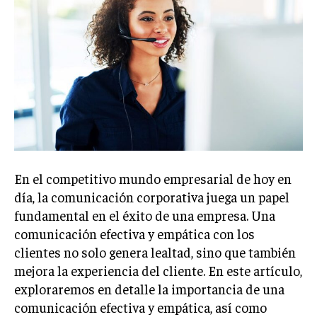
Welcome to Liberty Case
We have a curated list of the most noteworthy news from all
across the globe. With any subscription plan, you get access
to
exclusive articles
that let you stay ahead of the curve.
Your Profile
NEWS
LIFESTYLE
PUBLIC OPINION
En el competitivo mundo empresarial de hoy en
día, la comunicación corporativa juega un papel
fundamental en el éxito de una empresa. Una
comunicación efectiva y empática con los
clientes no solo genera lealtad, sino que también
mejora la experiencia del cliente. En este artículo,
exploraremos en detalle la importancia de una
comunicación efectiva y empática, así como