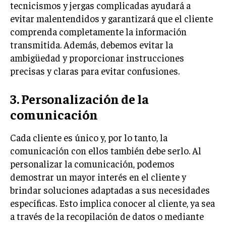
tecnicismos y jergas complicadas ayudará a
TRANSFORMACIÓN DIGITAL
evitar malentendidos y garantizará que el cliente
comprenda completamente la información
ANALÍTICA EMPRESARIAL Y BUSINESS
INTELLIGENCE
transmitida. Además, debemos evitar la
ambigüedad y proporcionar instrucciones
CIBERSEGURIDAD EMPRESARIAL
precisas y claras para evitar confusiones.
ESTRATEGIA
EMPRESAS FAMILIARES Y SUCESIÓN
3. Personalización de la
comunicación
GESTIÓN DEL RIESGO EMPRESARIAL
NEGOCIACIÓN Y RESOLUCIÓN DE CONFLICTOS
Cada cliente es único y, por lo tanto, la
comunicación con ellos también debe serlo. Al
DERECHO EMPRESARIAL Y REGULACIONES
personalizar la comunicación, podemos
ÉXITO EMPRESARIAL Y CASOS DE ESTUDIO
demostrar un mayor interés en el cliente y
brindar soluciones adaptadas a sus necesidades
GOBIERNO CORPORATIVO
específicas. Esto implica conocer al cliente, ya sea
NEGOCIOS
a través de la recopilación de datos o mediante
ESTRATEGIAS DE NEGOCIOS