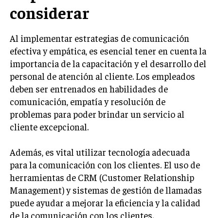
considerar
GESTIÓN DE PROYECTOS
GESTIÓN DE OPERACIONES Y CADENA DE
SUMINISTRO
Al implementar estrategias de comunicación
efectiva y empática, es esencial tener en cuenta la
LOGÍSTICA EMPRESARIAL
importancia de la capacitación y el desarrollo del
CALIDAD Y MEJORA CONTINUA
personal de atención al cliente. Los empleados
deben ser entrenados en habilidades de
TALENTOS
comunicación, empatía y resolución de
RECURSOS HUMANOS Y GESTIÓN DEL
problemas para poder brindar un servicio al
TALENTO
cliente excepcional.
COMPENSACIÓN Y BENEFICIOS
Además, es vital utilizar tecnología adecuada
RECLUTAMIENTO Y SELECCIÓN
para la comunicación con los clientes. El uso de
DESARROLLO DE PERSONAL
herramientas de CRM (Customer Relationship
GESTIÓN DEL DESEMPEÑO
Management) y sistemas de gestión de llamadas
puede ayudar a mejorar la eficiencia y la calidad
CULTURA Y CLIMA ORGANIZACIONAL
de la comunicación con los clientes.