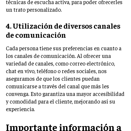
técnicas de escucha activa, para poder ofrecerles
un trato personalizado.
MARKETING B2B
MARKETING B2C
4. Utilización de diversos canales
FRANQUICIAS
de comunicación
MARKETING DE INFLUENCERS
Cada persona tiene sus preferencias en cuanto a
los canales de comunicación. Al ofrecer una
E-COMMERCE
E-COMMERCE Y COMERCIO ELECTRÓNICO
variedad de canales, como correo electrónico,
chat en vivo, teléfono o redes sociales, nos
ESTRATEGIAS DE PRICING Y GESTIÓN DE
aseguramos de que los clientes puedan
PRECIOS
comunicarse a través del canal que más les
GESTIÓN DE CRISIS EMPRESARIALES
convenga. Esto garantiza una mayor accesibilidad
EMPRESAS Y STARTUPS TECNOLÓGICAS
y comodidad para el cliente, mejorando así su
experiencia.
GESTIÓN DE LA EXPERIENCIA DEL CLIENTE
Importante información a
MÁS
PROYECTOS