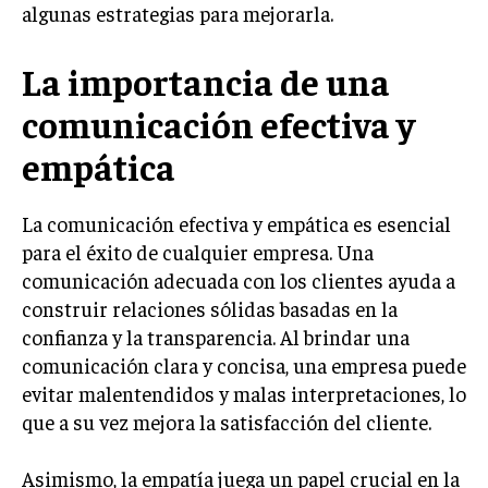
algunas estrategias para mejorarla.
LIFESTYLE
La importancia de una
MARKETING
ESTRATEGIAS DE MARKETING
comunicación efectiva y
AGENCIAS DE MARKETING
AGENCIAS DE POSICIONAMIENTO WEB SEO
empática
VENTA DE ENLACES
La comunicación efectiva y empática es esencial
MARKETING DIGITAL
para el éxito de cualquier empresa. Una
comunicación adecuada con los clientes ayuda a
PUBLICIDAD
construir relaciones sólidas basadas en la
VENTAS Y PERSUASIÓN
confianza y la transparencia. Al brindar una
comunicación clara y concisa, una empresa puede
GESTIÓN DE PRODUCTOS
evitar malentendidos y malas interpretaciones, lo
COMUNICACIÓN CORPORATIVA
que a su vez mejora la satisfacción del cliente.
GESTIÓN DE MARCA
Asimismo, la empatía juega un papel crucial en la