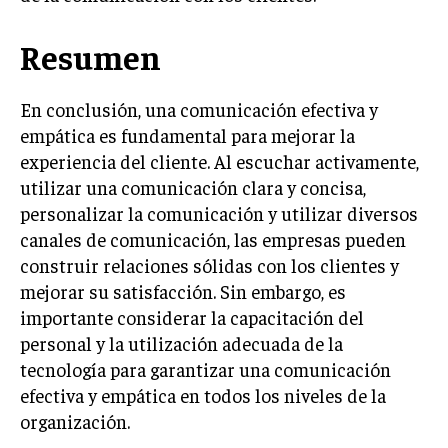
ÉTICA EMPRESARIAL Y RESPONSABILIDAD
SOCIAL
Resumen
BLOG
En conclusión, una comunicación efectiva y
empática es fundamental para mejorar la
experiencia del cliente. Al escuchar activamente,
Acerca de
Últimas entradas
utilizar una comunicación clara y concisa,
personalizar la comunicación y utilizar diversos
Ricardo Serrano
canales de comunicación, las empresas pueden
Soy Ricardo Serrano, apasionado de la
construir relaciones sólidas con los clientes y
comunicación persuasiva. Con más de 10 años de
mejorar su satisfacción. Sin embargo, es
experiencia, uso la palabra escrita para crear
estrategias de marketing exitosas. Amante de la
importante considerar la capacitación del
poesía y el ajedrez, siempre busco el enfoque creativo en cada
personal y la utilización adecuada de la
historia.
tecnología para garantizar una comunicación
Aparece en periódicos digitales y domina los buscadores,
efectiva y empática en todos los niveles de la
Infórmate aquí.
organización.