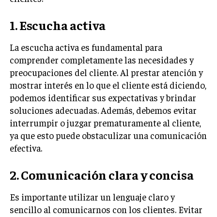
INVERSIONES Y MERCADOS FINANCIEROS
1. Escucha activa
CONTABILIDAD EMPRESARIAL
La escucha activa es fundamental para
ECONOMÍA EMPRESARIAL
comprender completamente las necesidades y
preocupaciones del cliente. Al prestar atención y
INTERNACIONAL
mostrar interés en lo que el cliente está diciendo,
NEGOCIOS INTERNACIONALES
podemos identificar sus expectativas y brindar
COMERCIO INTERNACIONAL
soluciones adecuadas. Además, debemos evitar
interrumpir o juzgar prematuramente al cliente,
EXPANSIÓN GLOBAL
ya que esto puede obstaculizar una comunicación
IMPORTACIÓN Y EXPORTACIÓN
efectiva.
ALIANZAS ESTRATÉGICAS
2. Comunicación clara y concisa
TECNOLOGIA
SOSTENIBILIDAD Y MEDIO AMBIENTE
Es importante utilizar un lenguaje claro y
sencillo al comunicarnos con los clientes. Evitar
GESTIÓN DE LA INNOVACIÓN TECNOLÓGICA