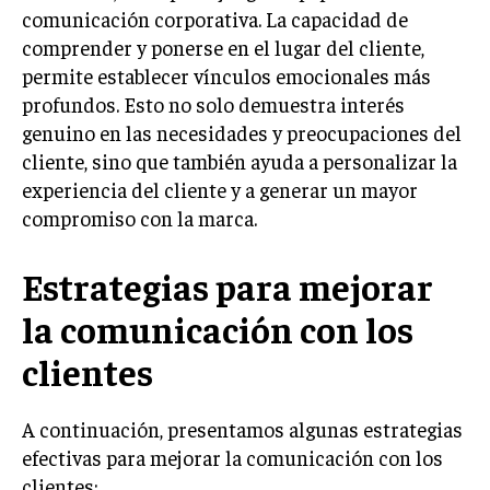
INVESTIGACIÓN DE MERCADO
comunicación corporativa. La capacidad de
comprender y ponerse en el lugar del cliente,
ANÁLISIS DE COMPETENCIA
permite establecer vínculos emocionales más
GESTIÓN DE CLIENTES
profundos. Esto no solo demuestra interés
genuino en las necesidades y preocupaciones del
EMPRENDIMIENTO
cliente, sino que también ayuda a personalizar la
INNOVACIÓN EMPRESARIAL
experiencia del cliente y a generar un mayor
GESTIÓN DEL CAMBIO
compromiso con la marca.
LIDERAZGO
Estrategias para mejorar
HABILIDADES DIRECTIVAS
la comunicación con los
EMPRENDIMIENTO
clientes
PLANIFICACIÓN EMPRESARIAL
FINANZAS
A continuación, presentamos algunas estrategias
FINANZAS Y CONTABILIDAD
efectivas para mejorar la comunicación con los
clientes:
GESTIÓN DE RECURSOS FINANCIEROS