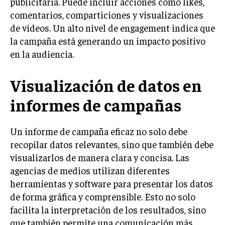
publicitaria. Puede incluir acciones como likes,
TRANSFORMACIÓN DIGITAL
comentarios, comparticiones y visualizaciones
de videos. Un alto nivel de engagement indica que
ANALÍTICA EMPRESARIAL Y BUSINESS
la campaña está generando un impacto positivo
INTELLIGENCE
en la audiencia.
CIBERSEGURIDAD EMPRESARIAL
Visualización de datos en
ESTRATEGIA
EMPRESAS FAMILIARES Y SUCESIÓN
informes de campañas
GESTIÓN DEL RIESGO EMPRESARIAL
Un informe de campaña eficaz no solo debe
NEGOCIACIÓN Y RESOLUCIÓN DE CONFLICTOS
recopilar datos relevantes, sino que también debe
DERECHO EMPRESARIAL Y REGULACIONES
visualizarlos de manera clara y concisa. Las
ÉXITO EMPRESARIAL Y CASOS DE ESTUDIO
agencias de medios utilizan diferentes
herramientas y software para presentar los datos
GOBIERNO CORPORATIVO
de forma gráfica y comprensible. Esto no solo
facilita la interpretación de los resultados, sino
NEGOCIOS
que también permite una comunicación más
ESTRATEGIAS DE NEGOCIOS