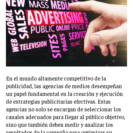
Welcome to Liberty Case
We have a curated list of the most noteworthy news from all
across the globe. With any subscription plan, you get access
to
exclusive articles
that let you stay ahead of the curve.
Your Profile
NEWS
LIFESTYLE
PUBLIC OPINION
En el mundo altamente competitivo de la
publicidad, las agencias de medios desempeñan
un papel fundamental en la creación y ejecución
de estrategias publicitarias efectivas. Estas
agencias no solo se encargan de seleccionar los
canales adecuados para llegar al público objetivo,
sino que también deben medir y analizar los
resultados de la campaña para optimizar su