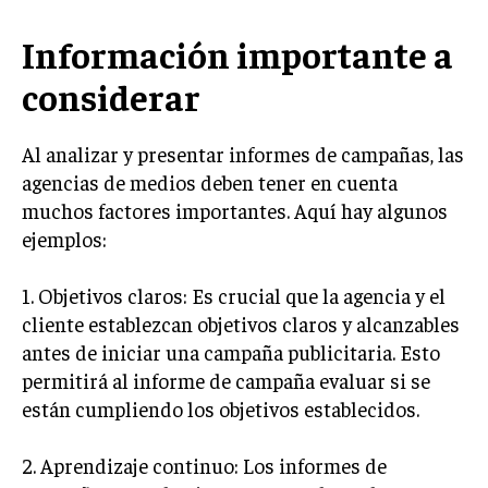
GESTIÓN DE PROYECTOS
Información importante a
GESTIÓN DE OPERACIONES Y CADENA DE
SUMINISTRO
considerar
LOGÍSTICA EMPRESARIAL
Al analizar y presentar informes de campañas, las
CALIDAD Y MEJORA CONTINUA
agencias de medios deben tener en cuenta
muchos factores importantes. Aquí hay algunos
TALENTOS
RECURSOS HUMANOS Y GESTIÓN DEL
ejemplos:
TALENTO
1. Objetivos claros: Es crucial que la agencia y el
COMPENSACIÓN Y BENEFICIOS
cliente establezcan objetivos claros y alcanzables
RECLUTAMIENTO Y SELECCIÓN
antes de iniciar una campaña publicitaria. Esto
permitirá al informe de campaña evaluar si se
DESARROLLO DE PERSONAL
están cumpliendo los objetivos establecidos.
GESTIÓN DEL DESEMPEÑO
CULTURA Y CLIMA ORGANIZACIONAL
2. Aprendizaje continuo: Los informes de