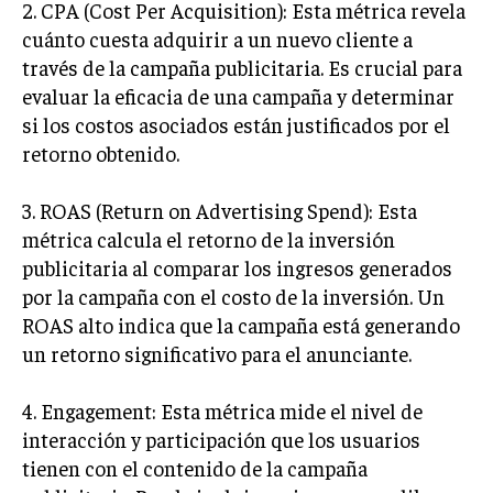
2. CPA (Cost Per Acquisition): Esta métrica revela
cuánto cuesta adquirir a un nuevo cliente a
INVERSIONES Y MERCADOS FINANCIEROS
través de la campaña publicitaria. Es crucial para
CONTABILIDAD EMPRESARIAL
evaluar la eficacia de una campaña y determinar
si los costos asociados están justificados por el
ECONOMÍA EMPRESARIAL
retorno obtenido.
INTERNACIONAL
NEGOCIOS INTERNACIONALES
3. ROAS (Return on Advertising Spend): Esta
métrica calcula el retorno de la inversión
COMERCIO INTERNACIONAL
publicitaria al comparar los ingresos generados
EXPANSIÓN GLOBAL
por la campaña con el costo de la inversión. Un
IMPORTACIÓN Y EXPORTACIÓN
ROAS alto indica que la campaña está generando
un retorno significativo para el anunciante.
ALIANZAS ESTRATÉGICAS
4. Engagement: Esta métrica mide el nivel de
TECNOLOGIA
SOSTENIBILIDAD Y MEDIO AMBIENTE
interacción y participación que los usuarios
tienen con el contenido de la campaña
GESTIÓN DE LA INNOVACIÓN TECNOLÓGICA