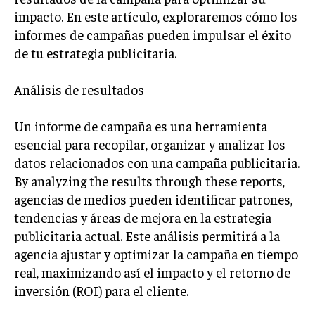
impacto. En este artículo, exploraremos cómo los
LIFESTYLE
informes de campañas pueden impulsar el éxito
MARKETING
de tu estrategia publicitaria.
ESTRATEGIAS DE MARKETING
AGENCIAS DE MARKETING
Análisis de resultados
AGENCIAS DE POSICIONAMIENTO WEB SEO
Un informe de campaña es una herramienta
VENTA DE ENLACES
esencial para recopilar, organizar y analizar los
MARKETING DIGITAL
datos relacionados con una campaña publicitaria.
By analyzing the results through these reports,
PUBLICIDAD
agencias de medios pueden identificar patrones,
VENTAS Y PERSUASIÓN
tendencias y áreas de mejora en la estrategia
publicitaria actual. Este análisis permitirá a la
GESTIÓN DE PRODUCTOS
agencia ajustar y optimizar la campaña en tiempo
COMUNICACIÓN CORPORATIVA
real, maximizando así el impacto y el retorno de
inversión (ROI) para el cliente.
GESTIÓN DE MARCA