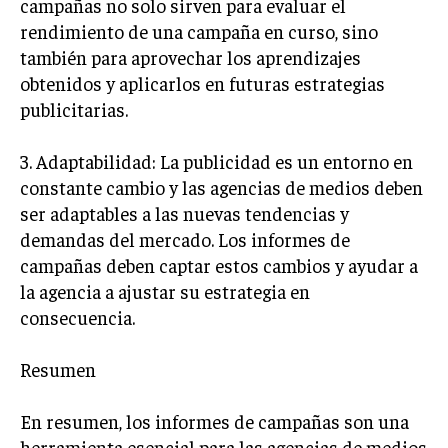
campañas no solo sirven para evaluar el
ÉTICA EMPRESARIAL Y RESPONSABILIDAD
rendimiento de una campaña en curso, sino
SOCIAL
también para aprovechar los aprendizajes
obtenidos y aplicarlos en futuras estrategias
BLOG
publicitarias.
3. Adaptabilidad: La publicidad es un entorno en
Acerca de
Últimas entradas
constante cambio y las agencias de medios deben
ser adaptables a las nuevas tendencias y
Ricardo Mendoza
demandas del mercado. Los informes de
Soy Ricardo Mendoza, periodista de negocios e
campañas deben captar estos cambios y ayudar a
innovación, con amplia trayectoria. Desde hace
la agencia a ajustar su estrategia en
más de diez años, colaboro en un reconocido
portal de noticias, abarcando desde noticias
consecuencia.
corporativas hasta tendencias innovadoras. Creo firmemente en
el periodismo como motor de cambio, manteniendo a la
Resumen
sociedad actualizada y proactiva.
Aparece en periódicos digitales y domina los buscadores,
En resumen, los informes de campañas son una
Infórmate aquí.
herramienta esencial para las agencias de medios