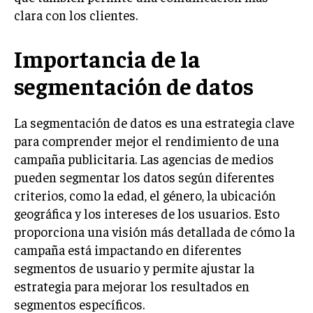
clara con los clientes.
MARKETING B2B
MARKETING B2C
Importancia de la
FRANQUICIAS
segmentación de datos
MARKETING DE INFLUENCERS
La segmentación de datos es una estrategia clave
E-COMMERCE
para comprender mejor el rendimiento de una
E-COMMERCE Y COMERCIO ELECTRÓNICO
campaña publicitaria. Las agencias de medios
ESTRATEGIAS DE PRICING Y GESTIÓN DE
pueden segmentar los datos según diferentes
PRECIOS
criterios, como la edad, el género, la ubicación
geográfica y los intereses de los usuarios. Esto
GESTIÓN DE CRISIS EMPRESARIALES
proporciona una visión más detallada de cómo la
EMPRESAS Y STARTUPS TECNOLÓGICAS
campaña está impactando en diferentes
segmentos de usuario y permite ajustar la
GESTIÓN DE LA EXPERIENCIA DEL CLIENTE
estrategia para mejorar los resultados en
MÁS
segmentos específicos.
PROYECTOS