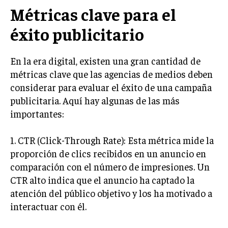
INVESTIGACIÓN DE MERCADO
Métricas clave para el
ANÁLISIS DE COMPETENCIA
éxito publicitario
GESTIÓN DE CLIENTES
En la era digital, existen una gran cantidad de
EMPRENDIMIENTO
métricas clave que las agencias de medios deben
INNOVACIÓN EMPRESARIAL
considerar para evaluar el éxito de una campaña
GESTIÓN DEL CAMBIO
publicitaria. Aquí hay algunas de las más
importantes:
LIDERAZGO
HABILIDADES DIRECTIVAS
1. CTR (Click-Through Rate): Esta métrica mide la
proporción de clics recibidos en un anuncio en
EMPRENDIMIENTO
comparación con el número de impresiones. Un
PLANIFICACIÓN EMPRESARIAL
CTR alto indica que el anuncio ha captado la
atención del público objetivo y los ha motivado a
FINANZAS
interactuar con él.
FINANZAS Y CONTABILIDAD
GESTIÓN DE RECURSOS FINANCIEROS