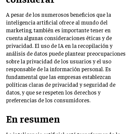
GESTIÓN DE PROYECTOS
A pesar de los numerosos beneficios que la
GESTIÓN DE OPERACIONES Y CADENA DE
inteligencia artificial ofrece al mundo del
SUMINISTRO
marketing, también es importante tener en
LOGÍSTICA EMPRESARIAL
cuenta algunas consideraciones éticas y de
CALIDAD Y MEJORA CONTINUA
privacidad. El uso de IA en la recopilación y
análisis de datos puede plantear preocupaciones
TALENTOS
sobre la privacidad de los usuarios y el uso
RECURSOS HUMANOS Y GESTIÓN DEL
responsable de la información personal. Es
TALENTO
fundamental que las empresas establezcan
COMPENSACIÓN Y BENEFICIOS
políticas claras de privacidad y seguridad de
datos, y que se respeten los derechos y
RECLUTAMIENTO Y SELECCIÓN
preferencias de los consumidores.
DESARROLLO DE PERSONAL
En resumen
GESTIÓN DEL DESEMPEÑO
CULTURA Y CLIMA ORGANIZACIONAL