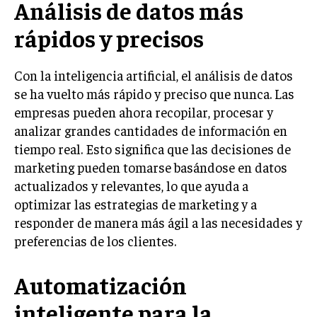
Análisis de datos más
INVESTIGACIÓN DE MERCADO
rápidos y precisos
ANÁLISIS DE COMPETENCIA
GESTIÓN DE CLIENTES
Con la inteligencia artificial, el análisis de datos
se ha vuelto más rápido y preciso que nunca. Las
EMPRENDIMIENTO
INNOVACIÓN EMPRESARIAL
empresas pueden ahora recopilar, procesar y
analizar grandes cantidades de información en
GESTIÓN DEL CAMBIO
tiempo real. Esto significa que las decisiones de
LIDERAZGO
marketing pueden tomarse basándose en datos
actualizados y relevantes, lo que ayuda a
HABILIDADES DIRECTIVAS
optimizar las estrategias de marketing y a
EMPRENDIMIENTO
responder de manera más ágil a las necesidades y
preferencias de los clientes.
PLANIFICACIÓN EMPRESARIAL
FINANZAS
Automatización
FINANZAS Y CONTABILIDAD
inteligente para la
GESTIÓN DE RECURSOS FINANCIEROS