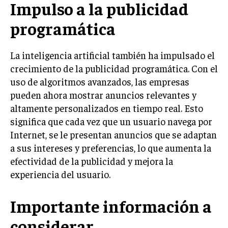
Impulso a la publicidad
MARKETING B2B
programática
MARKETING B2C
La inteligencia artificial también ha impulsado el
FRANQUICIAS
crecimiento de la publicidad programática. Con el
MARKETING DE INFLUENCERS
uso de algoritmos avanzados, las empresas
pueden ahora mostrar anuncios relevantes y
E-COMMERCE
altamente personalizados en tiempo real. Esto
E-COMMERCE Y COMERCIO ELECTRÓNICO
significa que cada vez que un usuario navega por
ESTRATEGIAS DE PRICING Y GESTIÓN DE
Internet, se le presentan anuncios que se adaptan
PRECIOS
a sus intereses y preferencias, lo que aumenta la
GESTIÓN DE CRISIS EMPRESARIALES
efectividad de la publicidad y mejora la
experiencia del usuario.
EMPRESAS Y STARTUPS TECNOLÓGICAS
GESTIÓN DE LA EXPERIENCIA DEL CLIENTE
Importante información a
MÁS
considerar
PROYECTOS