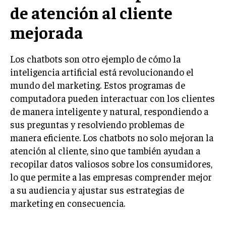
de atención al cliente
TRANSFORMACIÓN DIGITAL
mejorada
ANALÍTICA EMPRESARIAL Y BUSINESS
INTELLIGENCE
Los chatbots son otro ejemplo de cómo la
CIBERSEGURIDAD EMPRESARIAL
inteligencia artificial está revolucionando el
mundo del marketing. Estos programas de
ESTRATEGIA
EMPRESAS FAMILIARES Y SUCESIÓN
computadora pueden interactuar con los clientes
de manera inteligente y natural, respondiendo a
GESTIÓN DEL RIESGO EMPRESARIAL
sus preguntas y resolviendo problemas de
NEGOCIACIÓN Y RESOLUCIÓN DE CONFLICTOS
manera eficiente. Los chatbots no solo mejoran la
atención al cliente, sino que también ayudan a
DERECHO EMPRESARIAL Y REGULACIONES
recopilar datos valiosos sobre los consumidores,
ÉXITO EMPRESARIAL Y CASOS DE ESTUDIO
lo que permite a las empresas comprender mejor
a su audiencia y ajustar sus estrategias de
GOBIERNO CORPORATIVO
marketing en consecuencia.
NEGOCIOS
ESTRATEGIAS DE NEGOCIOS