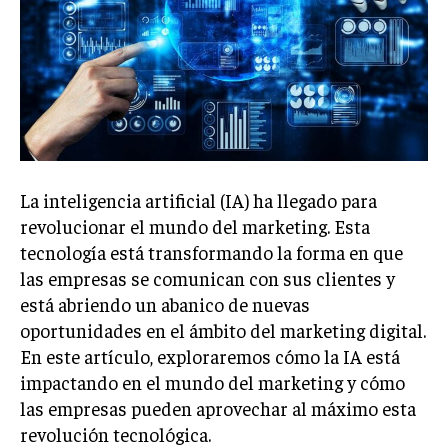
Welcome to Liberty Case
We have a curated list of the most noteworthy news from all
across the globe. With any subscription plan, you get access
to
exclusive articles
that let you stay ahead of the curve.
Your Profile
NEWS
LIFESTYLE
PUBLIC OPINION
La inteligencia artificial (IA) ha llegado para
revolucionar el mundo del marketing. Esta
tecnología está transformando la forma en que
las empresas se comunican con sus clientes y
está abriendo un abanico de nuevas
oportunidades en el ámbito del marketing digital.
En este artículo, exploraremos cómo la IA está
impactando en el mundo del marketing y cómo
las empresas pueden aprovechar al máximo esta
revolución tecnológica.