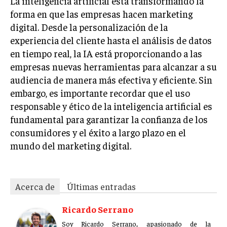
La inteligencia artificial está transformando la
ÉTICA EMPRESARIAL Y RESPONSABILIDAD
forma en que las empresas hacen marketing
SOCIAL
digital. Desde la personalización de la
experiencia del cliente hasta el análisis de datos
BLOG
en tiempo real, la IA está proporcionando a las
empresas nuevas herramientas para alcanzar a su
audiencia de manera más efectiva y eficiente. Sin
Acerca de
Últimas entradas
embargo, es importante recordar que el uso
responsable y ético de la inteligencia artificial es
Ricardo Serrano
fundamental para garantizar la confianza de los
Soy Ricardo Serrano, apasionado de la
consumidores y el éxito a largo plazo en el
comunicación persuasiva. Con más de 10 años de
mundo del marketing digital.
experiencia, uso la palabra escrita para crear
estrategias de marketing exitosas. Amante de la
poesía y el ajedrez, siempre busco el enfoque creativo en cada
historia.
Acerca de
Últimas entradas
Aparece en periódicos digitales y domina los buscadores,
Infórmate aquí.
Ricardo Serrano
Soy Ricardo Serrano, apasionado de la