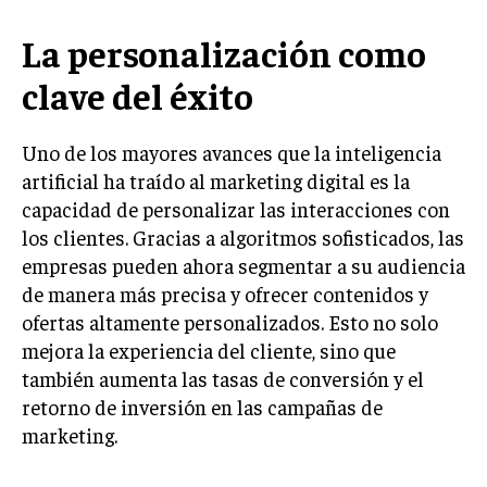
LIFESTYLE
La personalización como
MARKETING
clave del éxito
ESTRATEGIAS DE MARKETING
AGENCIAS DE MARKETING
Uno de los mayores avances que la inteligencia
AGENCIAS DE POSICIONAMIENTO WEB SEO
artificial ha traído al marketing digital es la
VENTA DE ENLACES
capacidad de personalizar las interacciones con
los clientes. Gracias a algoritmos sofisticados, las
MARKETING DIGITAL
empresas pueden ahora segmentar a su audiencia
PUBLICIDAD
de manera más precisa y ofrecer contenidos y
ofertas altamente personalizados. Esto no solo
VENTAS Y PERSUASIÓN
mejora la experiencia del cliente, sino que
GESTIÓN DE PRODUCTOS
también aumenta las tasas de conversión y el
retorno de inversión en las campañas de
COMUNICACIÓN CORPORATIVA
marketing.
GESTIÓN DE MARCA