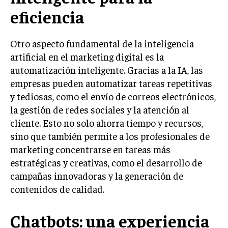
eficiencia
INVERSIONES Y MERCADOS FINANCIEROS
CONTABILIDAD EMPRESARIAL
Otro aspecto fundamental de la inteligencia
artificial en el marketing digital es la
ECONOMÍA EMPRESARIAL
automatización inteligente. Gracias a la IA, las
INTERNACIONAL
empresas pueden automatizar tareas repetitivas
NEGOCIOS INTERNACIONALES
y tediosas, como el envío de correos electrónicos,
la gestión de redes sociales y la atención al
COMERCIO INTERNACIONAL
cliente. Esto no solo ahorra tiempo y recursos,
EXPANSIÓN GLOBAL
sino que también permite a los profesionales de
marketing concentrarse en tareas más
IMPORTACIÓN Y EXPORTACIÓN
estratégicas y creativas, como el desarrollo de
ALIANZAS ESTRATÉGICAS
campañas innovadoras y la generación de
contenidos de calidad.
TECNOLOGIA
SOSTENIBILIDAD Y MEDIO AMBIENTE
Chatbots: una experiencia
GESTIÓN DE LA INNOVACIÓN TECNOLÓGICA