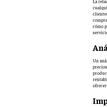
La rela
cualqu
cliente
compren
cómo pu
servicio
Aná
Un anál
precios
product
rentabi
ofrecer
Imp