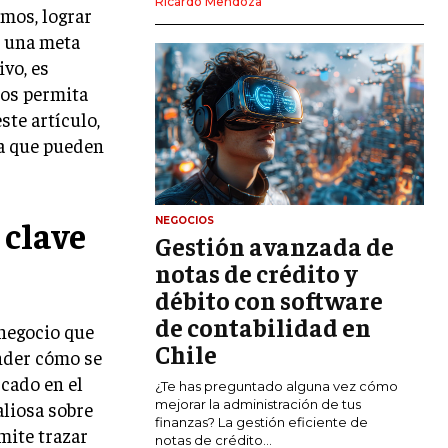
Ricardo Mendoza
mos, lograr
MARKETING DIGITAL
n una meta
PUBLICIDAD
vo, es
nos permita
VENTAS Y PERSUASIÓN
ste artículo,
GESTIÓN DE PRODUCTOS
ia que pueden
COMUNICACIÓN CORPORATIVA
GESTIÓN DE MARCA
 clave
NEGOCIOS
Gestión avanzada de
INVESTIGACIÓN DE MERCADO
notas de crédito y
ANÁLISIS DE COMPETENCIA
débito con software
de contabilidad en
GESTIÓN DE CLIENTES
 negocio que
Chile
ender cómo se
EMPRENDIMIENTO
cado en el
¿Te has preguntado alguna vez cómo
INNOVACIÓN EMPRESARIAL
mejorar la administración de tus
aliosa sobre
finanzas? La gestión eficiente de
mite trazar
GESTIÓN DEL CAMBIO
notas de crédito...