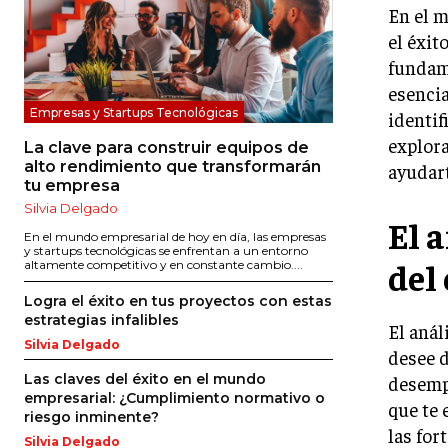
En el m
el éxit
fundame
esencia
Empresas y Startups Tecnológicas
identif
explora
La clave para construir equipos de
alto rendimiento que transformarán
ayudart
tu empresa
Silvia Delgado
El 
En el mundo empresarial de hoy en día, las empresas
y startups tecnológicas se enfrentan a un entorno
del 
altamente competitivo y en constante cambio....
Logra el éxito en tus proyectos con estas
estrategias infalibles
El anál
Silvia Delgado
desee d
Las claves del éxito en el mundo
desempe
empresarial: ¿Cumplimiento normativo o
que te 
riesgo inminente?
las for
Silvia Delgado