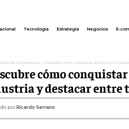
acional
Tecnologia
Estrategia
Negocios
E-co
nálisis de Competencia
¡Descubre cómo conquistar el éxito en tu industri
scubre cómo conquistar e
ustria y destacar entre 
ado por
Ricardo Serrano