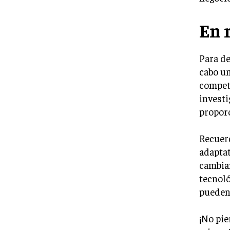
En 
Para de
cabo un
competi
investi
proporc
Recuerd
adaptat
cambian
tecnol
pueden 
¡No pie