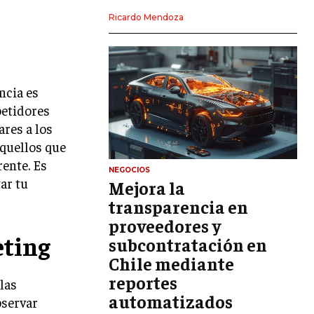
LIDERAZGO
Ricardo Mendoza
HABILIDADES DIRECTIVAS
EMPRENDIMIENTO
ncia es
PLANIFICACIÓN EMPRESARIAL
petidores
ares a los
FINANZAS
FINANZAS Y CONTABILIDAD
aquellos que
rente. Es
GESTIÓN DE RECURSOS FINANCIEROS
NEGOCIOS
ar tu
Mejora la
INVERSIONES Y MERCADOS FINANCIEROS
transparencia en
proveedores y
CONTABILIDAD EMPRESARIAL
eting
subcontratación en
ECONOMÍA EMPRESARIAL
Chile mediante
reportes
las
INTERNACIONAL
NEGOCIOS INTERNACIONALES
automatizados
bservar