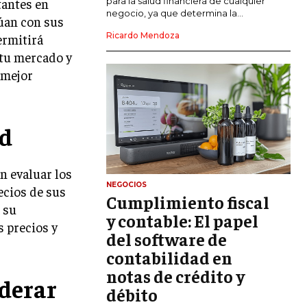
para la salud financiera de cualquier
tantes en
negocio, ya que determina la...
úan con sus
GESTIÓN DEL RIESGO EMPRESARIAL
Ricardo Mendoza
ermitirá
NEGOCIACIÓN Y RESOLUCIÓN DE
 tu mercado y
CONFLICTOS
 mejor
DERECHO EMPRESARIAL Y
REGULACIONES
ad
ÉXITO EMPRESARIAL Y CASOS DE
ESTUDIO
GOBIERNO CORPORATIVO
n evaluar los
NEGOCIOS
ecios de sus
Cumplimiento fiscal
NEGOCIOS
 su
ESTRATEGIAS DE NEGOCIOS
y contable: El papel
s precios y
del software de
MARKETING B2B
contabilidad en
MARKETING B2C
notas de crédito y
derar
débito
FRANQUICIAS