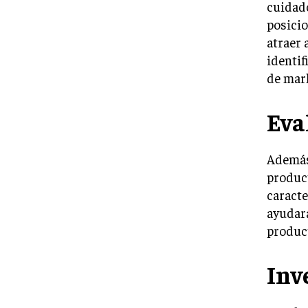
cuidado
posicio
atraer 
identif
de mar
Eva
Además 
product
caracte
ayudará
product
Inv