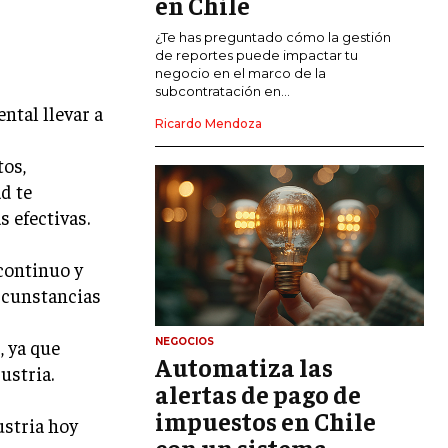
en Chile
CALIDAD Y MEJORA CONTINUA
¿Te has preguntado cómo la gestión
de reportes puede impactar tu
negocio en el marco de la
TALENTOS
subcontratación en...
RECURSOS HUMANOS Y GESTIÓN DEL
ntal llevar a
TALENTO
Ricardo Mendoza
COMPENSACIÓN Y BENEFICIOS
tos,
ad te
RECLUTAMIENTO Y SELECCIÓN
 efectivas.
DESARROLLO DE PERSONAL
continuo y
GESTIÓN DEL DESEMPEÑO
ircunstancias
CULTURA Y CLIMA ORGANIZACIONAL
 ya que
NEGOCIOS
ÉTICA EMPRESARIAL Y
Automatiza las
RESPONSABILIDAD SOCIAL
ustria.
alertas de pago de
impuestos en Chile
BLOG
ustria hoy
con un sistema