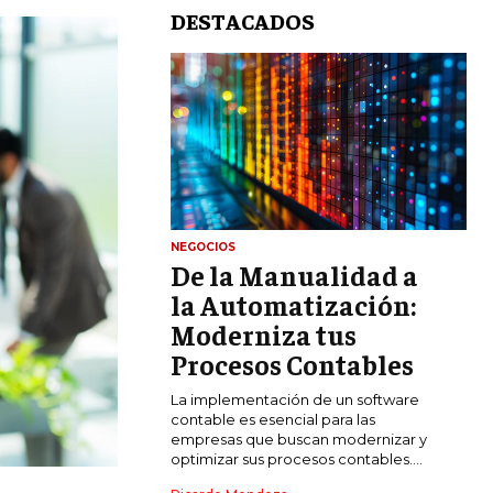
DESTACADOS
NEGOCIOS
De la Manualidad a
LIFESTYLE
la Automatización:
MARKETING
Moderniza tus
ESTRATEGIAS DE MARKETING
Procesos Contables
AGENCIAS DE MARKETING
La implementación de un software
AGENCIAS DE POSICIONAMIENTO WEB
contable es esencial para las
SEO
empresas que buscan modernizar y
optimizar sus procesos contables....
VENTA DE ENLACES