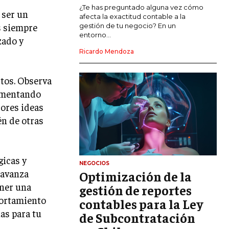
MARKETING DE INFLUENCERS
¿Te has preguntado alguna vez cómo
 ser un
afecta la exactitud contable a la
s siempre
gestión de tu negocio? En un
E-COMMERCE
entorno...
zado y
E-COMMERCE Y COMERCIO ELECTRÓNICO
Ricardo Mendoza
ESTRATEGIAS DE PRICING Y GESTIÓN DE
PRECIOS
ctos. Observa
GESTIÓN DE CRISIS EMPRESARIALES
lementando
jores ideas
EMPRESAS Y STARTUPS TECNOLÓGICAS
én de otras
GESTIÓN DE LA EXPERIENCIA DEL
CLIENTE
gicas y
MÁS
NEGOCIOS
PROYECTOS
 avanza
Optimización de la
GESTIÓN DE PROYECTOS
ener una
gestión de reportes
portamiento
GESTIÓN DE OPERACIONES Y CADENA
contables para la Ley
DE SUMINISTRO
as para tu
de Subcontratación
LOGÍSTICA EMPRESARIAL