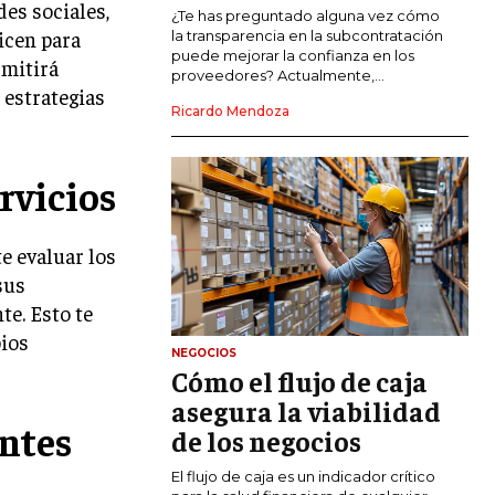
es sociales,
COMERCIO INTERNACIONAL
¿Te has preguntado alguna vez cómo
icen para
la transparencia en la subcontratación
EXPANSIÓN GLOBAL
puede mejorar la confianza en los
rmitirá
proveedores? Actualmente,...
 estrategias
IMPORTACIÓN Y EXPORTACIÓN
Ricardo Mendoza
ALIANZAS ESTRATÉGICAS
rvicios
TECNOLOGIA
SOSTENIBILIDAD Y MEDIO AMBIENTE
e evaluar los
GESTIÓN DE LA INNOVACIÓN
TECNOLÓGICA
sus
te. Esto te
TRANSFORMACIÓN DIGITAL
pios
NEGOCIOS
ANALÍTICA EMPRESARIAL Y BUSINESS
Cómo el flujo de caja
INTELLIGENCE
asegura la viabilidad
CIBERSEGURIDAD EMPRESARIAL
entes
de los negocios
ESTRATEGIA
El flujo de caja es un indicador crítico
EMPRESAS FAMILIARES Y SUCESIÓN