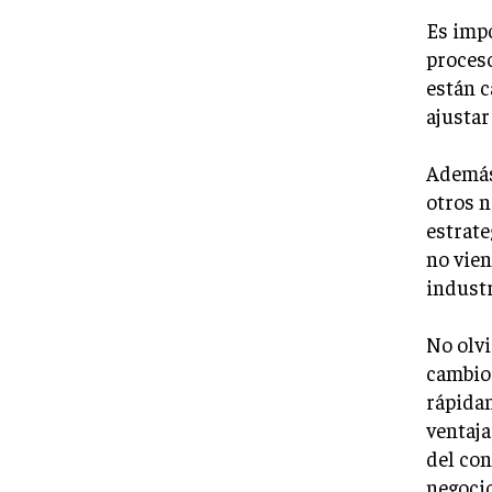
Es impo
proceso
están c
ajustar
Además,
otros n
estrate
no vien
industr
No olvi
cambio
rápida
ventaj
del co
negocio