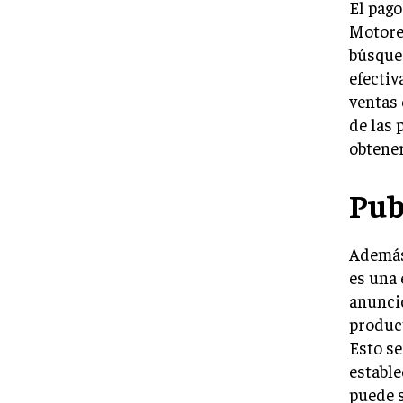
El pago
Motore
búsqued
efectiv
ventas 
de las 
obtener
Pub
Además
es una 
anunci
product
Esto se
estable
puede s