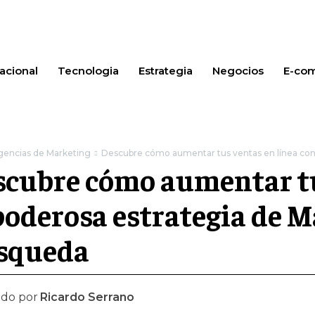
acional
Tecnologia
Estrategia
Negocios
E-co
gencias de Marketing
Descubre cómo aumentar tus ventas en línea con l
cubre cómo aumentar tu
poderosa estrategia de 
squeda
ado por
Ricardo Serrano