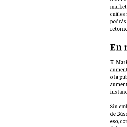
marketi
cuáles 
podrás 
retorno
En 
El Mar
aumenta
o la pu
aumenta
instanc
Sin emb
de Búsq
eso, co