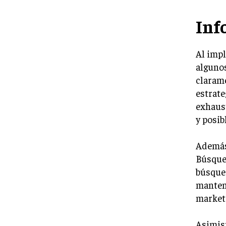
Inf
Al imp
algunos
clarame
estrate
exhaust
y posib
Además
Búsqued
búsqued
mantene
marketi
Asimism