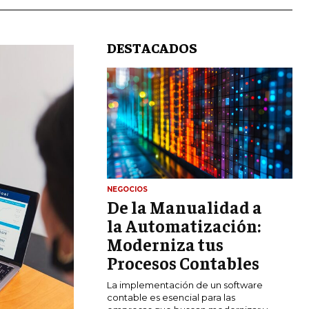
DESTACADOS
LIFESTYLE
NEGOCIOS
De la Manualidad a
MARKETING
ESTRATEGIAS DE MARKETING
la Automatización:
Moderniza tus
AGENCIAS DE MARKETING
AGENCIAS DE POSICIONAMIENTO WEB
Procesos Contables
SEO
La implementación de un software
VENTA DE ENLACES
contable es esencial para las