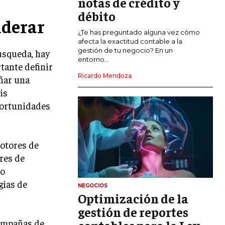
notas de crédito y
MARKETING DE INFLUENCERS
débito
iderar
E-COMMERCE
¿Te has preguntado alguna vez cómo
E-COMMERCE Y COMERCIO ELECTRÓNICO
afecta la exactitud contable a la
gestión de tu negocio? En un
úsqueda, hay
ESTRATEGIAS DE PRICING Y GESTIÓN DE
entorno...
tante definir
PRECIOS
Ricardo Mendoza
ñar una
GESTIÓN DE CRISIS EMPRESARIALES
is
portunidades
EMPRESAS Y STARTUPS TECNOLÓGICAS
GESTIÓN DE LA EXPERIENCIA DEL
CLIENTE
otores de
res de
MÁS
PROYECTOS
io
GESTIÓN DE PROYECTOS
gias de
NEGOCIOS
Optimización de la
GESTIÓN DE OPERACIONES Y CADENA
DE SUMINISTRO
gestión de reportes
campañas de
LOGÍSTICA EMPRESARIAL