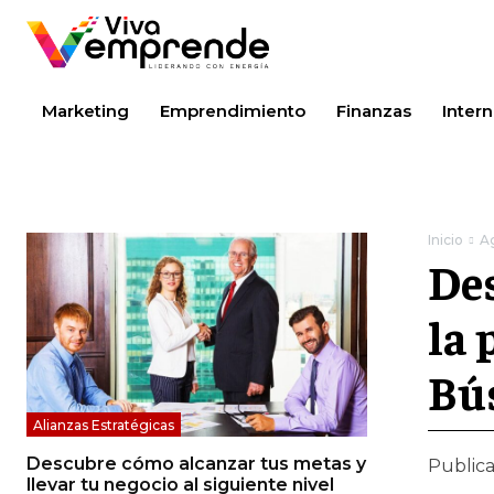
Marketing
Emprendimiento
Finanzas
Intern
Inicio
A
Des
la 
Bú
Alianzas Estratégicas
Descubre cómo alcanzar tus metas y
Public
llevar tu negocio al siguiente nivel