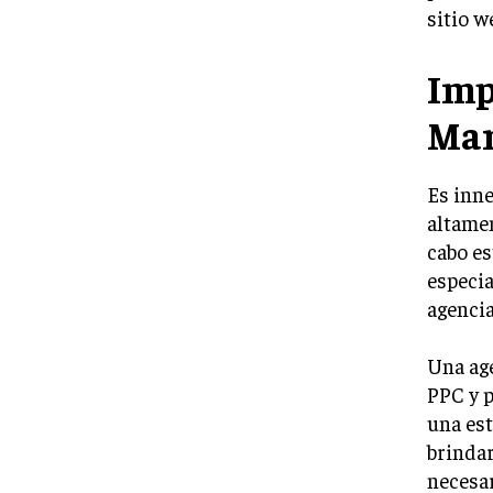
sitio w
Imp
Mar
Es inn
altamen
cabo es
especia
agencia
Una age
PPC y p
una est
brindar
necesar