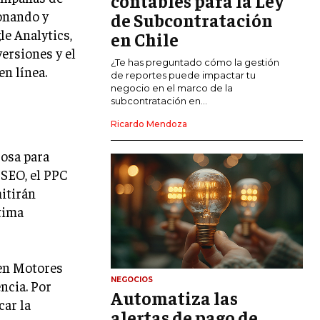
contables para la Ley
ionando y
de Subcontratación
CALIDAD Y MEJORA CONTINUA
le Analytics,
en Chile
versiones y el
TALENTOS
¿Te has preguntado cómo la gestión
en línea.
RECURSOS HUMANOS Y GESTIÓN DEL
de reportes puede impactar tu
TALENTO
negocio en el marco de la
subcontratación en...
COMPENSACIÓN Y BENEFICIOS
Ricardo Mendoza
RECLUTAMIENTO Y SELECCIÓN
rosa para
DESARROLLO DE PERSONAL
 SEO, el PPC
mitirán
GESTIÓN DEL DESEMPEÑO
ltima
CULTURA Y CLIMA ORGANIZACIONAL
ÉTICA EMPRESARIAL Y
RESPONSABILIDAD SOCIAL
 en Motores
NEGOCIOS
ncia. Por
Automatiza las
BLOG
car la
alertas de pago de