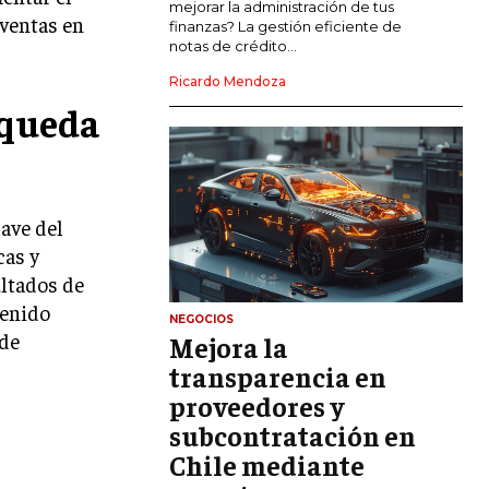
mejorar la administración de tus
 ventas en
LIDERAZGO
finanzas? La gestión eficiente de
notas de crédito...
HABILIDADES DIRECTIVAS
Ricardo Mendoza
squeda
EMPRENDIMIENTO
PLANIFICACIÓN EMPRESARIAL
FINANZAS
FINANZAS Y CONTABILIDAD
ave del
cas y
GESTIÓN DE RECURSOS FINANCIEROS
ultados de
INVERSIONES Y MERCADOS FINANCIEROS
tenido
NEGOCIOS
 de
Mejora la
CONTABILIDAD EMPRESARIAL
transparencia en
ECONOMÍA EMPRESARIAL
proveedores y
subcontratación en
INTERNACIONAL
Chile mediante
NEGOCIOS INTERNACIONALES