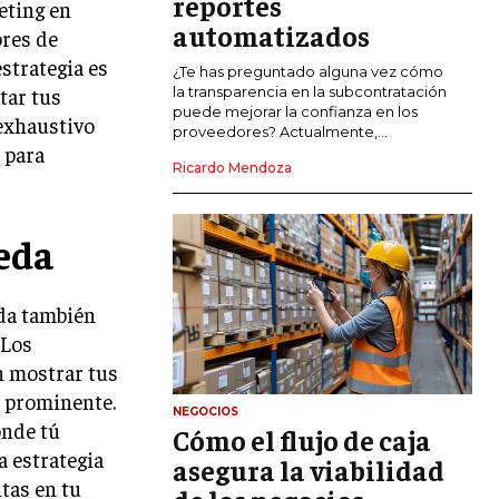
reportes
eting en
COMERCIO INTERNACIONAL
automatizados
ores de
EXPANSIÓN GLOBAL
estrategia es
¿Te has preguntado alguna vez cómo
tar tus
la transparencia en la subcontratación
IMPORTACIÓN Y EXPORTACIÓN
puede mejorar la confianza en los
 exhaustivo
proveedores? Actualmente,...
ALIANZAS ESTRATÉGICAS
 para
Ricardo Mendoza
TECNOLOGIA
SOSTENIBILIDAD Y MEDIO AMBIENTE
eda
GESTIÓN DE LA INNOVACIÓN
TECNOLÓGICA
da también
TRANSFORMACIÓN DIGITAL
 Los
ANALÍTICA EMPRESARIAL Y BUSINESS
n mostrar tus
INTELLIGENCE
a prominente.
NEGOCIOS
CIBERSEGURIDAD EMPRESARIAL
onde tú
Cómo el flujo de caja
a estrategia
asegura la viabilidad
ESTRATEGIA
ntas en tu
EMPRESAS FAMILIARES Y SUCESIÓN