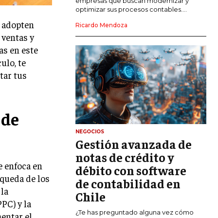
empresas que buscan modernizar y
optimizar sus procesos contables....
MARKETING DIGITAL
s adopten
Ricardo Mendoza
PUBLICIDAD
 ventas y
as en este
VENTAS Y PERSUASIÓN
ulo, te
GESTIÓN DE PRODUCTOS
tar tus
COMUNICACIÓN CORPORATIVA
GESTIÓN DE MARCA
 de
INVESTIGACIÓN DE MERCADO
NEGOCIOS
Gestión avanzada de
ANÁLISIS DE COMPETENCIA
notas de crédito y
GESTIÓN DE CLIENTES
e enfoca en
débito con software
squeda de los
de contabilidad en
EMPRENDIMIENTO
la
INNOVACIÓN EMPRESARIAL
Chile
PC) y la
GESTIÓN DEL CAMBIO
¿Te has preguntado alguna vez cómo
entar el