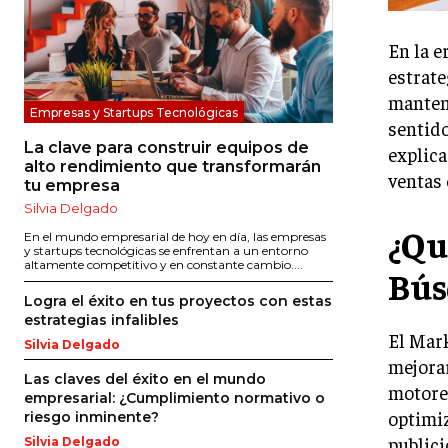
En la e
estrate
mantene
Empresas y Startups Tecnológicas
sentido
La clave para construir equipos de
explica
alto rendimiento que transformarán
ventas 
tu empresa
Silvia Delgado
¿Qu
En el mundo empresarial de hoy en día, las empresas
y startups tecnológicas se enfrentan a un entorno
altamente competitivo y en constante cambio....
Bús
Logra el éxito en tus proyectos con estas
estrategias infalibles
El Mark
Silvia Delgado
mejorar
Las claves del éxito en el mundo
motore
empresarial: ¿Cumplimiento normativo o
optimiz
riesgo inminente?
public
Silvia Delgado