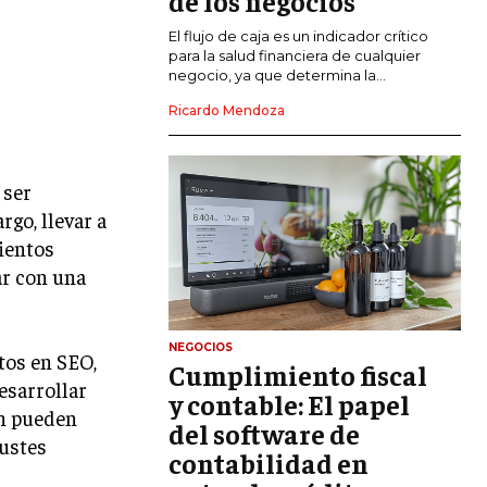
de los negocios
El flujo de caja es un indicador crítico
GESTIÓN DEL RIESGO EMPRESARIAL
para la salud financiera de cualquier
negocio, ya que determina la...
NEGOCIACIÓN Y RESOLUCIÓN DE
CONFLICTOS
Ricardo Mendoza
DERECHO EMPRESARIAL Y
REGULACIONES
 ser
ÉXITO EMPRESARIAL Y CASOS DE
rgo, llevar a
ESTUDIO
ientos
GOBIERNO CORPORATIVO
ar con una
NEGOCIOS
ESTRATEGIAS DE NEGOCIOS
NEGOCIOS
tos en SEO,
Cumplimiento fiscal
MARKETING B2B
esarrollar
y contable: El papel
én pueden
MARKETING B2C
del software de
justes
contabilidad en
FRANQUICIAS