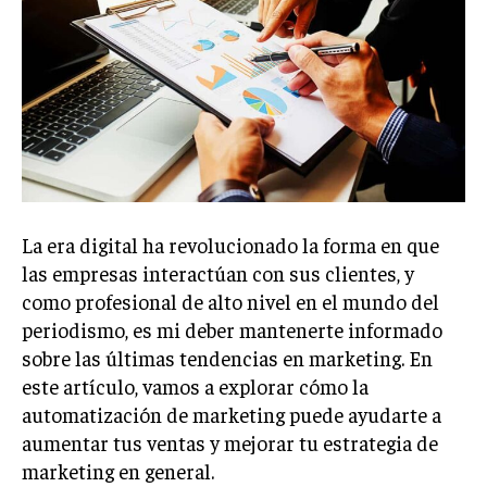
Welcome to Liberty Case
We have a curated list of the most noteworthy news from all
across the globe. With any subscription plan, you get access
to
exclusive articles
that let you stay ahead of the curve.
Your Profile
NEWS
LIFESTYLE
PUBLIC OPINION
La era digital ha revolucionado la forma en que
las empresas interactúan con sus clientes, y
como profesional de alto nivel en el mundo del
periodismo, es mi deber mantenerte informado
sobre las últimas tendencias en marketing. En
este artículo, vamos a explorar cómo la
automatización de marketing puede ayudarte a
aumentar tus ventas y mejorar tu estrategia de
marketing en general.