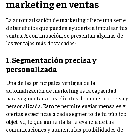
marketing en ventas
INVESTIGACIÓN DE MERCADO
ANÁLISIS DE COMPETENCIA
La automatización de marketing ofrece una serie
GESTIÓN DE CLIENTES
de beneficios que pueden ayudarte a impulsar tus
ventas. A continuación, se presentan algunas de
EMPRENDIMIENTO
las ventajas más destacadas:
INNOVACIÓN EMPRESARIAL
GESTIÓN DEL CAMBIO
1. Segmentación precisa y
personalizada
LIDERAZGO
HABILIDADES DIRECTIVAS
Una de las principales ventajas de la
automatización de marketing es la capacidad
EMPRENDIMIENTO
para segmentar a tus clientes de manera precisa y
PLANIFICACIÓN EMPRESARIAL
personalizada. Esto te permite enviar mensajes y
ofertas específicas a cada segmento de tu público
FINANZAS
objetivo, lo que aumenta la relevancia de tus
FINANZAS Y CONTABILIDAD
comunicaciones y aumenta las posibilidades de
GESTIÓN DE RECURSOS FINANCIEROS