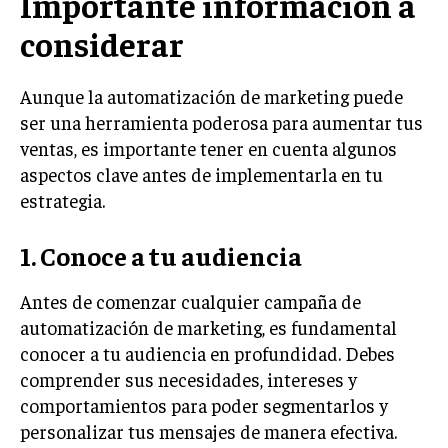
Importante información a
MARKETING B2B
considerar
MARKETING B2C
Aunque la automatización de marketing puede
FRANQUICIAS
ser una herramienta poderosa para aumentar tus
MARKETING DE INFLUENCERS
ventas, es importante tener en cuenta algunos
aspectos clave antes de implementarla en tu
E-COMMERCE
estrategia.
E-COMMERCE Y COMERCIO ELECTRÓNICO
1. Conoce a tu audiencia
ESTRATEGIAS DE PRICING Y GESTIÓN DE
PRECIOS
Antes de comenzar cualquier campaña de
GESTIÓN DE CRISIS EMPRESARIALES
automatización de marketing, es fundamental
EMPRESAS Y STARTUPS TECNOLÓGICAS
conocer a tu audiencia en profundidad. Debes
comprender sus necesidades, intereses y
GESTIÓN DE LA EXPERIENCIA DEL CLIENTE
comportamientos para poder segmentarlos y
personalizar tus mensajes de manera efectiva.
MÁS
PROYECTOS