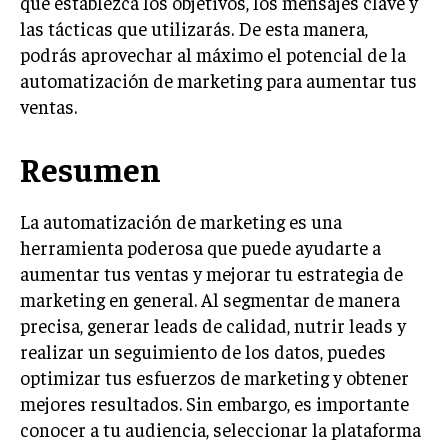
que establezca los objetivos, los mensajes clave y
ÉTICA EMPRESARIAL Y RESPONSABILIDAD
las tácticas que utilizarás. De esta manera,
SOCIAL
podrás aprovechar al máximo el potencial de la
automatización de marketing para aumentar tus
BLOG
ventas.
Resumen
Acerca de
Últimas entradas
La automatización de marketing es una
Ricardo Serrano
herramienta poderosa que puede ayudarte a
Soy Ricardo Serrano, apasionado de la
aumentar tus ventas y mejorar tu estrategia de
comunicación persuasiva. Con más de 10 años de
experiencia, uso la palabra escrita para crear
marketing en general. Al segmentar de manera
estrategias de marketing exitosas. Amante de la
precisa, generar leads de calidad, nutrir leads y
poesía y el ajedrez, siempre busco el enfoque creativo en cada
realizar un seguimiento de los datos, puedes
historia.
optimizar tus esfuerzos de marketing y obtener
Aparece en periódicos digitales y domina los buscadores,
mejores resultados. Sin embargo, es importante
Infórmate aquí.
conocer a tu audiencia, seleccionar la plataforma