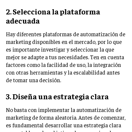
GESTIÓN DE PROYECTOS
2. Selecciona la plataforma
GESTIÓN DE OPERACIONES Y CADENA DE
adecuada
SUMINISTRO
LOGÍSTICA EMPRESARIAL
Hay diferentes plataformas de automatización de
marketing disponibles en el mercado, por lo que
CALIDAD Y MEJORA CONTINUA
es importante investigar y seleccionar la que
mejor se adapte a tus necesidades. Ten en cuenta
TALENTOS
RECURSOS HUMANOS Y GESTIÓN DEL
factores como la facilidad de uso, la integración
TALENTO
con otras herramientas y la escalabilidad antes
de tomar una decisión.
COMPENSACIÓN Y BENEFICIOS
RECLUTAMIENTO Y SELECCIÓN
3. Diseña una estrategia clara
DESARROLLO DE PERSONAL
No basta con implementar la automatización de
GESTIÓN DEL DESEMPEÑO
marketing de forma aleatoria. Antes de comenzar,
es fundamental desarrollar una estrategia clara
CULTURA Y CLIMA ORGANIZACIONAL