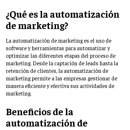
LIFESTYLE
¿Qué es la automatización
MARKETING
de marketing?
ESTRATEGIAS DE MARKETING
AGENCIAS DE MARKETING
La automatización de marketing es el uso de
AGENCIAS DE POSICIONAMIENTO WEB SEO
software y herramientas para automatizar y
VENTA DE ENLACES
optimizar las diferentes etapas del proceso de
marketing. Desde la captación de leads hasta la
MARKETING DIGITAL
retención de clientes, la automatización de
PUBLICIDAD
marketing permite a las empresas gestionar de
manera eficiente y efectiva sus actividades de
VENTAS Y PERSUASIÓN
marketing.
GESTIÓN DE PRODUCTOS
Beneficios de la
COMUNICACIÓN CORPORATIVA
automatización de
GESTIÓN DE MARCA