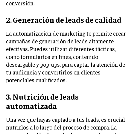
conversión.
INVERSIONES Y MERCADOS FINANCIEROS
2. Generación de leads de calidad
CONTABILIDAD EMPRESARIAL
La automatización de marketing te permite crear
ECONOMÍA EMPRESARIAL
campañas de generación de leads altamente
INTERNACIONAL
efectivas. Puedes utilizar diferentes tácticas,
NEGOCIOS INTERNACIONALES
como formularios en línea, contenido
descargable y pop-ups, para captar la atención de
COMERCIO INTERNACIONAL
tu audiencia y convertirlos en clientes
EXPANSIÓN GLOBAL
potenciales cualificados.
IMPORTACIÓN Y EXPORTACIÓN
3. Nutrición de leads
ALIANZAS ESTRATÉGICAS
automatizada
TECNOLOGIA
SOSTENIBILIDAD Y MEDIO AMBIENTE
Una vez que hayas captado a tus leads, es crucial
nutrirlos a lo largo del proceso de compra. La
GESTIÓN DE LA INNOVACIÓN TECNOLÓGICA