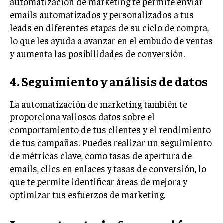
automatización de marketing te permite enviar
TRANSFORMACIÓN DIGITAL
emails automatizados y personalizados a tus
leads en diferentes etapas de su ciclo de compra,
ANALÍTICA EMPRESARIAL Y BUSINESS
lo que les ayuda a avanzar en el embudo de ventas
INTELLIGENCE
y aumenta las posibilidades de conversión.
CIBERSEGURIDAD EMPRESARIAL
4. Seguimiento y análisis de datos
ESTRATEGIA
EMPRESAS FAMILIARES Y SUCESIÓN
La automatización de marketing también te
GESTIÓN DEL RIESGO EMPRESARIAL
proporciona valiosos datos sobre el
comportamiento de tus clientes y el rendimiento
NEGOCIACIÓN Y RESOLUCIÓN DE CONFLICTOS
de tus campañas. Puedes realizar un seguimiento
DERECHO EMPRESARIAL Y REGULACIONES
de métricas clave, como tasas de apertura de
emails, clics en enlaces y tasas de conversión, lo
ÉXITO EMPRESARIAL Y CASOS DE ESTUDIO
que te permite identificar áreas de mejora y
GOBIERNO CORPORATIVO
optimizar tus esfuerzos de marketing.
NEGOCIOS
ESTRATEGIAS DE NEGOCIOS