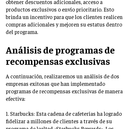
obtener descuentos adicionales, acceso a
TRANSFORMACIÓN DIGITAL
productos exclusivos o envío prioritario. Esto
brinda un incentivo para que los clientes realicen
ANALÍTICA EMPRESARIAL Y BUSINESS
INTELLIGENCE
compras adicionales y mejoren su estatus dentro
del programa.
CIBERSEGURIDAD EMPRESARIAL
Análisis de programas de
ESTRATEGIA
EMPRESAS FAMILIARES Y SUCESIÓN
recompensas exclusivas
GESTIÓN DEL RIESGO EMPRESARIAL
NEGOCIACIÓN Y RESOLUCIÓN DE CONFLICTOS
A continuación, realizaremos un análisis de dos
empresas exitosas que han implementado
DERECHO EMPRESARIAL Y REGULACIONES
programas de recompensas exclusivas de manera
ÉXITO EMPRESARIAL Y CASOS DE ESTUDIO
efectiva:
GOBIERNO CORPORATIVO
1. Starbucks: Esta cadena de cafeterías ha logrado
fidelizar a millones de clientes a través de su
NEGOCIOS
ESTRATEGIAS DE NEGOCIOS
programa de lealtad «Starbucks Rewards». Los