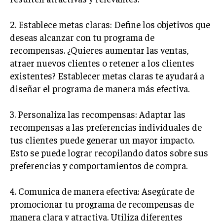
ÉTICA EMPRESARIAL Y RESPONSABILIDAD
SOCIAL
2. Establece metas claras: Define los objetivos que
deseas alcanzar con tu programa de
BLOG
recompensas. ¿Quieres aumentar las ventas,
atraer nuevos clientes o retener a los clientes
existentes? Establecer metas claras te ayudará a
diseñar el programa de manera más efectiva.
Acerca de
Últimas entradas
Ricardo Serrano
3. Personaliza las recompensas: Adaptar las
Soy Ricardo Serrano, apasionado de la
recompensas a las preferencias individuales de
comunicación persuasiva. Con más de 10 años de
tus clientes puede generar un mayor impacto.
experiencia, uso la palabra escrita para crear
Esto se puede lograr recopilando datos sobre sus
estrategias de marketing exitosas. Amante de la
poesía y el ajedrez, siempre busco el enfoque creativo en cada
preferencias y comportamientos de compra.
historia.
4. Comunica de manera efectiva: Asegúrate de
Aparece en periódicos digitales y domina los buscadores,
promocionar tu programa de recompensas de
Infórmate aquí.
manera clara y atractiva. Utiliza diferentes