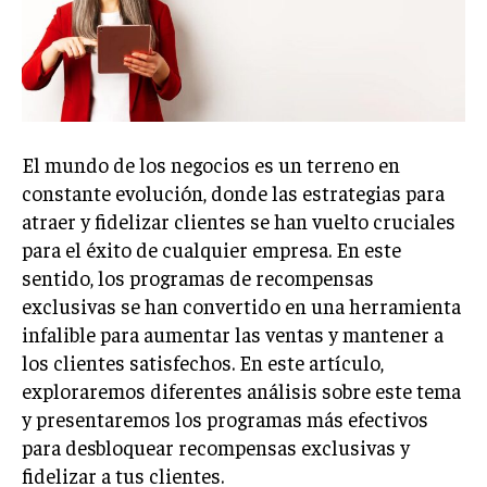
Welcome to Liberty Case
We have a curated list of the most noteworthy news from all
across the globe. With any subscription plan, you get access
to
exclusive articles
that let you stay ahead of the curve.
Your Profile
El mundo de los negocios es un terreno en
NEWS
LIFESTYLE
PUBLIC OPINION
constante evolución, donde las estrategias para
atraer y fidelizar clientes se han vuelto cruciales
para el éxito de cualquier empresa. En este
sentido, los programas de recompensas
exclusivas se han convertido en una herramienta
infalible para aumentar las ventas y mantener a
los clientes satisfechos. En este artículo,
exploraremos diferentes análisis sobre este tema
y presentaremos los programas más efectivos
para desbloquear recompensas exclusivas y
fidelizar a tus clientes.