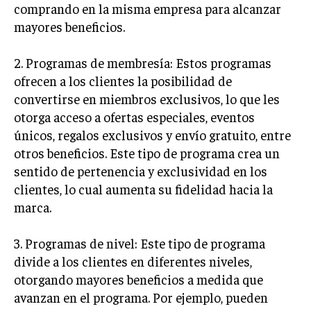
comprando en la misma empresa para alcanzar
INVERSIONES Y MERCADOS FINANCIEROS
mayores beneficios.
CONTABILIDAD EMPRESARIAL
2. Programas de membresía: Estos programas
ECONOMÍA EMPRESARIAL
ofrecen a los clientes la posibilidad de
convertirse en miembros exclusivos, lo que les
INTERNACIONAL
otorga acceso a ofertas especiales, eventos
NEGOCIOS INTERNACIONALES
únicos, regalos exclusivos y envío gratuito, entre
COMERCIO INTERNACIONAL
otros beneficios. Este tipo de programa crea un
sentido de pertenencia y exclusividad en los
EXPANSIÓN GLOBAL
clientes, lo cual aumenta su fidelidad hacia la
IMPORTACIÓN Y EXPORTACIÓN
marca.
ALIANZAS ESTRATÉGICAS
3. Programas de nivel: Este tipo de programa
divide a los clientes en diferentes niveles,
TECNOLOGIA
SOSTENIBILIDAD Y MEDIO AMBIENTE
otorgando mayores beneficios a medida que
avanzan en el programa. Por ejemplo, pueden
GESTIÓN DE LA INNOVACIÓN TECNOLÓGICA