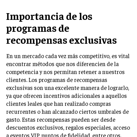
LIFESTYLE
Importancia de los
MARKETING
programas de
ESTRATEGIAS DE MARKETING
recompensas exclusivas
AGENCIAS DE MARKETING
AGENCIAS DE POSICIONAMIENTO WEB SEO
En un mercado cada vez más competitivo, es vital
VENTA DE ENLACES
encontrar métodos que nos diferencien de la
MARKETING DIGITAL
competencia y nos permitan retener a nuestros
clientes. Los programas de recompensas
PUBLICIDAD
exclusivas son una excelente manera de lograrlo,
VENTAS Y PERSUASIÓN
ya que ofrecen incentivos adicionales a aquellos
clientes leales que han realizado compras
GESTIÓN DE PRODUCTOS
recurrentes o han alcanzado ciertos umbrales de
COMUNICACIÓN CORPORATIVA
gasto. Estas recompensas pueden ser desde
descuentos exclusivos, regalos especiales, acceso
GESTIÓN DE MARCA
a eventos VIP, puntos de fidelidad, entre otros.