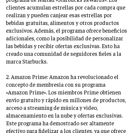
clientes acumulan estrellas por cada compra que
MARKETING B2B
realizan y pueden canjear esas estrellas por
MARKETING B2C
bebidas gratuitas, alimentos y otros productos
exclusivos. Además, el programa ofrece beneficios
FRANQUICIAS
adicionales, como la posibilidad de personalizar
MARKETING DE INFLUENCERS
las bebidas y recibir ofertas exclusivas. Esto ha
creado una comunidad de seguidores fieles a la
E-COMMERCE
marca Starbucks.
E-COMMERCE Y COMERCIO ELECTRÓNICO
ESTRATEGIAS DE PRICING Y GESTIÓN DE
2. Amazon Prime: Amazon ha revolucionado el
PRECIOS
concepto de membresía con su programa
GESTIÓN DE CRISIS EMPRESARIALES
«Amazon Prime». Los miembros Prime obtienen
envío gratuito y rápido en millones de productos,
EMPRESAS Y STARTUPS TECNOLÓGICAS
acceso a streaming de música y video,
GESTIÓN DE LA EXPERIENCIA DEL CLIENTE
almacenamiento en la nube y ofertas exclusivas.
Este programa ha demostrado ser altamente
MÁS
efectivo para fidelizar a los clientes, ya que ofrece
PROYECTOS