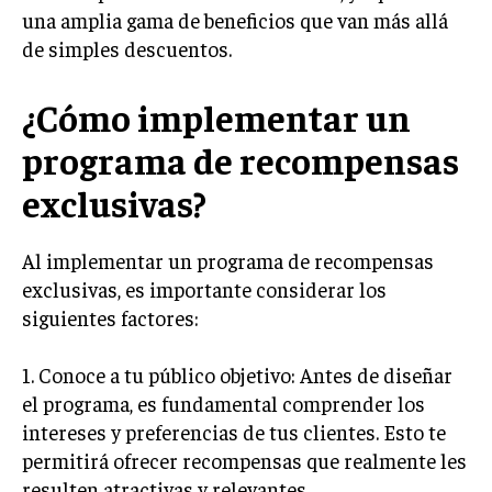
una amplia gama de beneficios que van más allá
GESTIÓN DE PROYECTOS
de simples descuentos.
GESTIÓN DE OPERACIONES Y CADENA DE
SUMINISTRO
¿Cómo implementar un
LOGÍSTICA EMPRESARIAL
programa de recompensas
CALIDAD Y MEJORA CONTINUA
exclusivas?
TALENTOS
RECURSOS HUMANOS Y GESTIÓN DEL
Al implementar un programa de recompensas
TALENTO
exclusivas, es importante considerar los
COMPENSACIÓN Y BENEFICIOS
siguientes factores:
RECLUTAMIENTO Y SELECCIÓN
1. Conoce a tu público objetivo: Antes de diseñar
DESARROLLO DE PERSONAL
el programa, es fundamental comprender los
GESTIÓN DEL DESEMPEÑO
intereses y preferencias de tus clientes. Esto te
permitirá ofrecer recompensas que realmente les
CULTURA Y CLIMA ORGANIZACIONAL
resulten atractivas y relevantes.