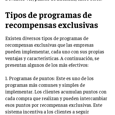
INVESTIGACIÓN DE MERCADO
Tipos de programas de
ANÁLISIS DE COMPETENCIA
GESTIÓN DE CLIENTES
recompensas exclusivas
EMPRENDIMIENTO
Existen diversos tipos de programas de
INNOVACIÓN EMPRESARIAL
recompensas exclusivas que las empresas
GESTIÓN DEL CAMBIO
pueden implementar, cada uno con sus propias
ventajas y características. A continuación, se
LIDERAZGO
presentan algunos de los más efectivos:
HABILIDADES DIRECTIVAS
1. Programas de puntos: Este es uno de los
EMPRENDIMIENTO
programas más comunes y simples de
PLANIFICACIÓN EMPRESARIAL
implementar. Los clientes acumulan puntos con
cada compra que realizan y pueden intercambiar
FINANZAS
esos puntos por recompensas exclusivas. Este
FINANZAS Y CONTABILIDAD
sistema incentiva a los clientes a seguir
GESTIÓN DE RECURSOS FINANCIEROS