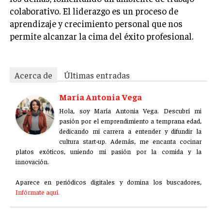
ÉTICA EMPRESARIAL Y RESPONSABILIDAD
colaborativo. El liderazgo es un proceso de
SOCIAL
aprendizaje y crecimiento personal que nos
permite alcanzar la cima del éxito profesional.
BLOG
Acerca de
Últimas entradas
Acerca de
Últimas entradas
María Antonia Vega
María Antonia Vega
Hola, soy María Antonia Vega. Descubrí mi
pasión por el emprendimiento a temprana edad,
Hola, soy María Antonia Vega. Descubrí mi pasión
dedicando mi carrera a entender y difundir la
por el emprendimiento a temprana edad,
dedicando mi carrera a entender y difundir la
cultura start-up. Además, me encanta cocinar
cultura start-up. Además, me encanta cocinar
platos exóticos, uniendo mi pasión por la comida y la
platos exóticos, uniendo mi pasión por la comida y la innovación.
innovación.
Aparece en periódicos digitales y domina los buscadores,
Aparece en periódicos digitales y domina los buscadores,
Infórmate aquí.
Infórmate aquí.