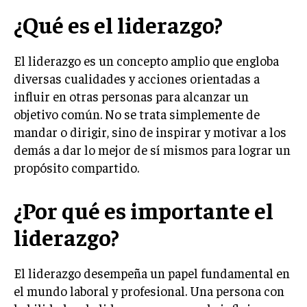
LIFESTYLE
¿Qué es el liderazgo?
MARKETING
ESTRATEGIAS DE MARKETING
El liderazgo es un concepto amplio que engloba
diversas cualidades y acciones orientadas a
AGENCIAS DE MARKETING
influir en otras personas para alcanzar un
AGENCIAS DE POSICIONAMIENTO WEB SEO
objetivo común. No se trata simplemente de
VENTA DE ENLACES
mandar o dirigir, sino de inspirar y motivar a los
demás a dar lo mejor de sí mismos para lograr un
MARKETING DIGITAL
propósito compartido.
PUBLICIDAD
¿Por qué es importante el
VENTAS Y PERSUASIÓN
liderazgo?
GESTIÓN DE PRODUCTOS
COMUNICACIÓN CORPORATIVA
El liderazgo desempeña un papel fundamental en
GESTIÓN DE MARCA
el mundo laboral y profesional. Una persona con