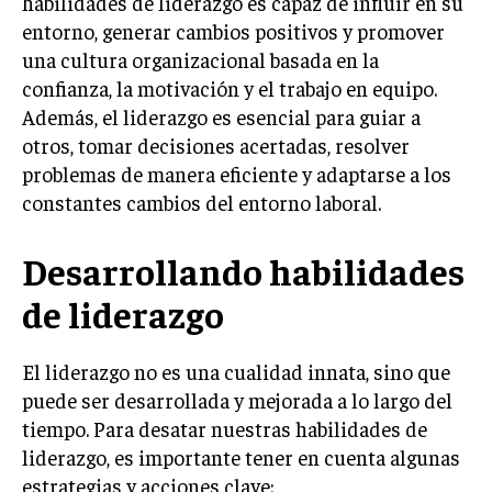
habilidades de liderazgo es capaz de influir en su
INVESTIGACIÓN DE MERCADO
entorno, generar cambios positivos y promover
ANÁLISIS DE COMPETENCIA
una cultura organizacional basada en la
confianza, la motivación y el trabajo en equipo.
GESTIÓN DE CLIENTES
Además, el liderazgo es esencial para guiar a
otros, tomar decisiones acertadas, resolver
EMPRENDIMIENTO
INNOVACIÓN EMPRESARIAL
problemas de manera eficiente y adaptarse a los
constantes cambios del entorno laboral.
GESTIÓN DEL CAMBIO
LIDERAZGO
Desarrollando habilidades
HABILIDADES DIRECTIVAS
de liderazgo
EMPRENDIMIENTO
El liderazgo no es una cualidad innata, sino que
PLANIFICACIÓN EMPRESARIAL
puede ser desarrollada y mejorada a lo largo del
tiempo. Para desatar nuestras habilidades de
FINANZAS
FINANZAS Y CONTABILIDAD
liderazgo, es importante tener en cuenta algunas
estrategias y acciones clave:
GESTIÓN DE RECURSOS FINANCIEROS