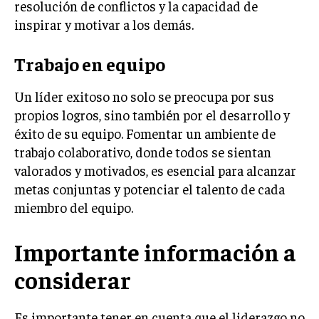
resolución de conflictos y la capacidad de
TRANSFORMACIÓN DIGITAL
inspirar y motivar a los demás.
ANALÍTICA EMPRESARIAL Y BUSINESS
INTELLIGENCE
Trabajo en equipo
CIBERSEGURIDAD EMPRESARIAL
Un líder exitoso no solo se preocupa por sus
propios logros, sino también por el desarrollo y
ESTRATEGIA
EMPRESAS FAMILIARES Y SUCESIÓN
éxito de su equipo. Fomentar un ambiente de
trabajo colaborativo, donde todos se sientan
GESTIÓN DEL RIESGO EMPRESARIAL
valorados y motivados, es esencial para alcanzar
NEGOCIACIÓN Y RESOLUCIÓN DE CONFLICTOS
metas conjuntas y potenciar el talento de cada
miembro del equipo.
DERECHO EMPRESARIAL Y REGULACIONES
ÉXITO EMPRESARIAL Y CASOS DE ESTUDIO
Importante información a
GOBIERNO CORPORATIVO
considerar
NEGOCIOS
ESTRATEGIAS DE NEGOCIOS
Es importante tener en cuenta que el liderazgo no