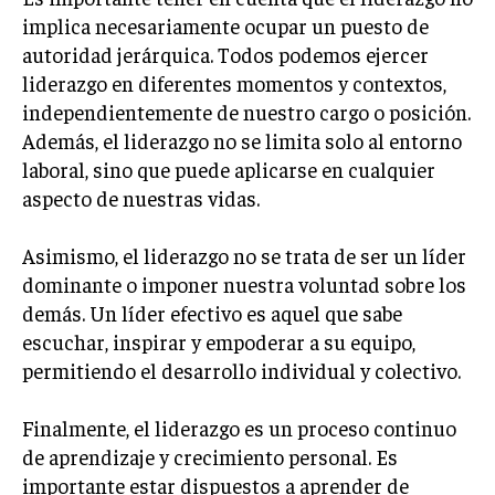
implica necesariamente ocupar un puesto de
MARKETING B2B
autoridad jerárquica. Todos podemos ejercer
MARKETING B2C
liderazgo en diferentes momentos y contextos,
independientemente de nuestro cargo o posición.
FRANQUICIAS
Además, el liderazgo no se limita solo al entorno
MARKETING DE INFLUENCERS
laboral, sino que puede aplicarse en cualquier
aspecto de nuestras vidas.
E-COMMERCE
E-COMMERCE Y COMERCIO ELECTRÓNICO
Asimismo, el liderazgo no se trata de ser un líder
ESTRATEGIAS DE PRICING Y GESTIÓN DE
dominante o imponer nuestra voluntad sobre los
PRECIOS
demás. Un líder efectivo es aquel que sabe
GESTIÓN DE CRISIS EMPRESARIALES
escuchar, inspirar y empoderar a su equipo,
permitiendo el desarrollo individual y colectivo.
EMPRESAS Y STARTUPS TECNOLÓGICAS
GESTIÓN DE LA EXPERIENCIA DEL CLIENTE
Finalmente, el liderazgo es un proceso continuo
de aprendizaje y crecimiento personal. Es
MÁS
importante estar dispuestos a aprender de
PROYECTOS