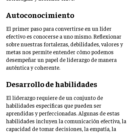
INVERSIONES Y MERCADOS FINANCIEROS
Autoconocimiento
CONTABILIDAD EMPRESARIAL
El primer paso para convertirse en un líder
ECONOMÍA EMPRESARIAL
efectivo es conocerse a uno mismo. Reflexionar
sobre nuestras fortalezas, debilidades, valores y
INTERNACIONAL
metas nos permite entender cómo podemos
NEGOCIOS INTERNACIONALES
desempeñar un papel de liderazgo de manera
COMERCIO INTERNACIONAL
auténtica y coherente.
EXPANSIÓN GLOBAL
Desarrollo de habilidades
IMPORTACIÓN Y EXPORTACIÓN
El liderazgo requiere de un conjunto de
ALIANZAS ESTRATÉGICAS
habilidades específicas que pueden ser
aprendidas y perfeccionadas. Algunas de estas
TECNOLOGIA
SOSTENIBILIDAD Y MEDIO AMBIENTE
habilidades incluyen la comunicación efectiva, la
capacidad de tomar decisiones, la empatía, la
GESTIÓN DE LA INNOVACIÓN TECNOLÓGICA