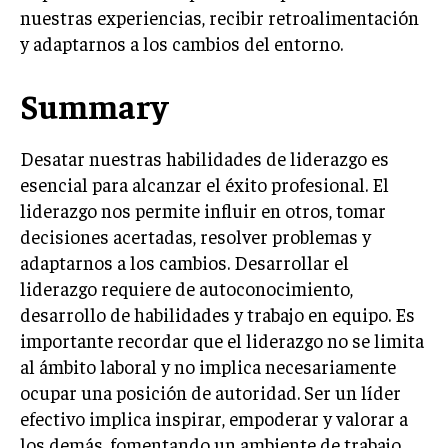
nuestras experiencias, recibir retroalimentación
GESTIÓN DE PROYECTOS
y adaptarnos a los cambios del entorno.
GESTIÓN DE OPERACIONES Y CADENA DE
SUMINISTRO
Summary
LOGÍSTICA EMPRESARIAL
CALIDAD Y MEJORA CONTINUA
Desatar nuestras habilidades de liderazgo es
esencial para alcanzar el éxito profesional. El
TALENTOS
liderazgo nos permite influir en otros, tomar
RECURSOS HUMANOS Y GESTIÓN DEL
decisiones acertadas, resolver problemas y
TALENTO
adaptarnos a los cambios. Desarrollar el
COMPENSACIÓN Y BENEFICIOS
liderazgo requiere de autoconocimiento,
RECLUTAMIENTO Y SELECCIÓN
desarrollo de habilidades y trabajo en equipo. Es
importante recordar que el liderazgo no se limita
DESARROLLO DE PERSONAL
al ámbito laboral y no implica necesariamente
GESTIÓN DEL DESEMPEÑO
ocupar una posición de autoridad. Ser un líder
efectivo implica inspirar, empoderar y valorar a
CULTURA Y CLIMA ORGANIZACIONAL
los demás, fomentando un ambiente de trabajo