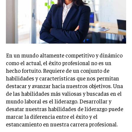
Welcome to Liberty Case
We have a curated list of the most noteworthy news from all
across the globe. With any subscription plan, you get access
to
exclusive articles
that let you stay ahead of the curve.
Your Profile
NEWS
LIFESTYLE
PUBLIC OPINION
En un mundo altamente competitivo y dinámico
como el actual, el éxito profesional no es un
hecho fortuito. Requiere de un conjunto de
habilidades y características que nos permitan
destacar y avanzar hacia nuestros objetivos. Una
de las habilidades más valiosas y buscadas en el
mundo laboral es el liderazgo. Desarrollar y
desatar nuestras habilidades de liderazgo puede
marcar la diferencia entre el éxito y el
estancamiento en nuestra carrera profesional.