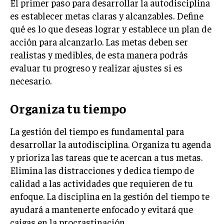
El primer paso para desarrollar la autodisciplina
es establecer metas claras y alcanzables. Define
INVERSIONES Y MERCADOS FINANCIEROS
qué es lo que deseas lograr y establece un plan de
CONTABILIDAD EMPRESARIAL
acción para alcanzarlo. Las metas deben ser
realistas y medibles, de esta manera podrás
ECONOMÍA EMPRESARIAL
evaluar tu progreso y realizar ajustes si es
necesario.
INTERNACIONAL
NEGOCIOS INTERNACIONALES
Organiza tu tiempo
COMERCIO INTERNACIONAL
EXPANSIÓN GLOBAL
La gestión del tiempo es fundamental para
desarrollar la autodisciplina. Organiza tu agenda
IMPORTACIÓN Y EXPORTACIÓN
y prioriza las tareas que te acercan a tus metas.
ALIANZAS ESTRATÉGICAS
Elimina las distracciones y dedica tiempo de
calidad a las actividades que requieren de tu
TECNOLOGIA
enfoque. La disciplina en la gestión del tiempo te
SOSTENIBILIDAD Y MEDIO AMBIENTE
ayudará a mantenerte enfocado y evitará que
GESTIÓN DE LA INNOVACIÓN TECNOLÓGICA
caigas en la procrastinación.