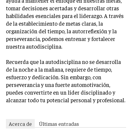
ayuda a mantener el enfoque en nuestras metas,
ÉTICA EMPRESARIAL Y RESPONSABILIDAD
tomar decisiones acertadas y desarrollar otras
SOCIAL
habilidades esenciales para el liderazgo. A través
de la establecimiento de metas claras, la
BLOG
organización del tiempo, la autorreflexión y la
perseverancia, podemos entrenar y fortalecer
nuestra autodisciplina.
Acerca de
Últimas entradas
Recuerda que la autodisciplina no se desarrolla
María Antonia Vega
de la noche a la mañana, requiere de tiempo,
Hola, soy María Antonia Vega. Descubrí mi pasión
esfuerzo y dedicación. Sin embargo, con
por el emprendimiento a temprana edad,
perseverancia y una fuerte automotivación,
dedicando mi carrera a entender y difundir la
puedes convertirte en un líder disciplinado y
cultura start-up. Además, me encanta cocinar
platos exóticos, uniendo mi pasión por la comida y la innovación.
alcanzar todo tu potencial personal y profesional.
Aparece en periódicos digitales y domina los buscadores,
Infórmate aquí.
Acerca de
Últimas entradas