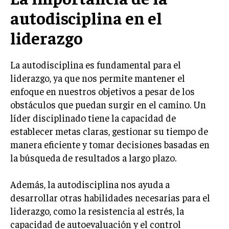
LIFESTYLE
autodisciplina en el
liderazgo
MARKETING
ESTRATEGIAS DE MARKETING
AGENCIAS DE MARKETING
La autodisciplina es fundamental para el
AGENCIAS DE POSICIONAMIENTO WEB SEO
liderazgo, ya que nos permite mantener el
enfoque en nuestros objetivos a pesar de los
VENTA DE ENLACES
obstáculos que puedan surgir en el camino. Un
líder disciplinado tiene la capacidad de
MARKETING DIGITAL
establecer metas claras, gestionar su tiempo de
PUBLICIDAD
manera eficiente y tomar decisiones basadas en
VENTAS Y PERSUASIÓN
la búsqueda de resultados a largo plazo.
GESTIÓN DE PRODUCTOS
Además, la autodisciplina nos ayuda a
COMUNICACIÓN CORPORATIVA
desarrollar otras habilidades necesarias para el
liderazgo, como la resistencia al estrés, la
GESTIÓN DE MARCA
capacidad de autoevaluación y el control