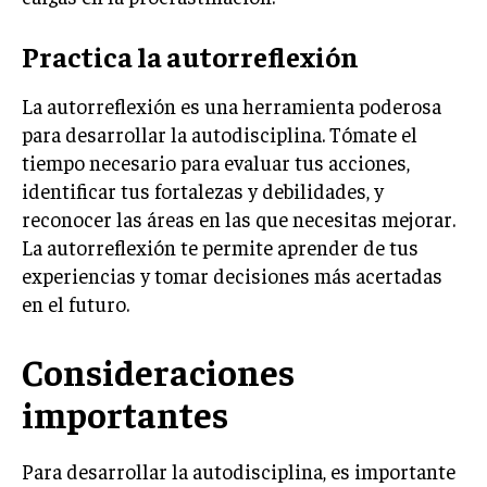
TRANSFORMACIÓN DIGITAL
Practica la autorreflexión
ANALÍTICA EMPRESARIAL Y BUSINESS
INTELLIGENCE
La autorreflexión es una herramienta poderosa
CIBERSEGURIDAD EMPRESARIAL
para desarrollar la autodisciplina. Tómate el
tiempo necesario para evaluar tus acciones,
ESTRATEGIA
identificar tus fortalezas y debilidades, y
EMPRESAS FAMILIARES Y SUCESIÓN
reconocer las áreas en las que necesitas mejorar.
GESTIÓN DEL RIESGO EMPRESARIAL
La autorreflexión te permite aprender de tus
experiencias y tomar decisiones más acertadas
NEGOCIACIÓN Y RESOLUCIÓN DE CONFLICTOS
en el futuro.
DERECHO EMPRESARIAL Y REGULACIONES
Consideraciones
ÉXITO EMPRESARIAL Y CASOS DE ESTUDIO
importantes
GOBIERNO CORPORATIVO
NEGOCIOS
Para desarrollar la autodisciplina, es importante
ESTRATEGIAS DE NEGOCIOS