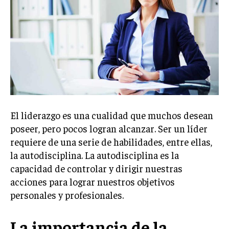
Welcome to Liberty Case
We have a curated list of the most noteworthy news from all
across the globe. With any subscription plan, you get access
to
exclusive articles
that let you stay ahead of the curve.
Your Profile
NEWS
LIFESTYLE
PUBLIC OPINION
El liderazgo es una cualidad que muchos desean
poseer, pero pocos logran alcanzar. Ser un líder
requiere de una serie de habilidades, entre ellas,
la autodisciplina. La autodisciplina es la
capacidad de controlar y dirigir nuestras
acciones para lograr nuestros objetivos
personales y profesionales.
La importancia de la