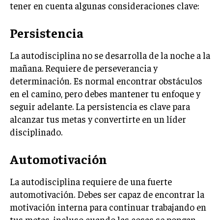
tener en cuenta algunas consideraciones clave:
MARKETING B2B
Persistencia
MARKETING B2C
FRANQUICIAS
La autodisciplina no se desarrolla de la noche a la
mañana. Requiere de perseverancia y
MARKETING DE INFLUENCERS
determinación. Es normal encontrar obstáculos
en el camino, pero debes mantener tu enfoque y
E-COMMERCE
E-COMMERCE Y COMERCIO ELECTRÓNICO
seguir adelante. La persistencia es clave para
alcanzar tus metas y convertirte en un líder
ESTRATEGIAS DE PRICING Y GESTIÓN DE
disciplinado.
PRECIOS
GESTIÓN DE CRISIS EMPRESARIALES
Automotivación
EMPRESAS Y STARTUPS TECNOLÓGICAS
La autodisciplina requiere de una fuerte
GESTIÓN DE LA EXPERIENCIA DEL CLIENTE
automotivación. Debes ser capaz de encontrar la
motivación interna para continuar trabajando en
MÁS
tus metas, incluso cuando las cosas se pongan
PROYECTOS