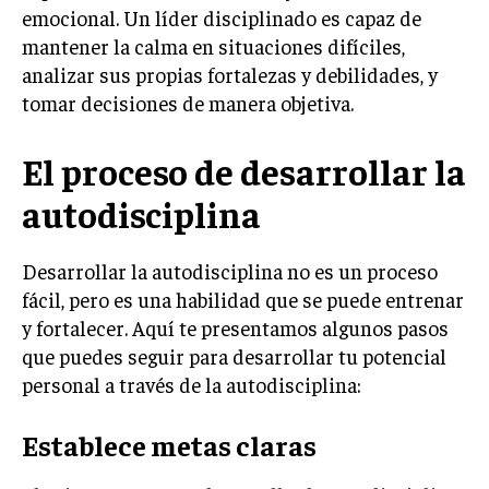
INVESTIGACIÓN DE MERCADO
emocional. Un líder disciplinado es capaz de
mantener la calma en situaciones difíciles,
ANÁLISIS DE COMPETENCIA
analizar sus propias fortalezas y debilidades, y
GESTIÓN DE CLIENTES
tomar decisiones de manera objetiva.
EMPRENDIMIENTO
El proceso de desarrollar la
INNOVACIÓN EMPRESARIAL
autodisciplina
GESTIÓN DEL CAMBIO
LIDERAZGO
Desarrollar la autodisciplina no es un proceso
HABILIDADES DIRECTIVAS
fácil, pero es una habilidad que se puede entrenar
y fortalecer. Aquí te presentamos algunos pasos
EMPRENDIMIENTO
que puedes seguir para desarrollar tu potencial
PLANIFICACIÓN EMPRESARIAL
personal a través de la autodisciplina:
FINANZAS
Establece metas claras
FINANZAS Y CONTABILIDAD
GESTIÓN DE RECURSOS FINANCIEROS