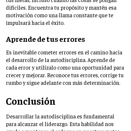
GESTIÓN DE PROYECTOS
difíciles. Encuentra tu propósito y mantén esa
motivación como una llama constante que te
GESTIÓN DE OPERACIONES Y CADENA DE
SUMINISTRO
impulsará hacia el éxito.
LOGÍSTICA EMPRESARIAL
Aprende de tus errores
CALIDAD Y MEJORA CONTINUA
Es inevitable cometer errores en el camino hacia
TALENTOS
el desarrollo de la autodisciplina. Aprende de
RECURSOS HUMANOS Y GESTIÓN DEL
cada error y utilízalo como una oportunidad para
TALENTO
crecer y mejorar. Reconoce tus errores, corrige tu
COMPENSACIÓN Y BENEFICIOS
rumbo y sigue adelante con más determinación.
RECLUTAMIENTO Y SELECCIÓN
Conclusión
DESARROLLO DE PERSONAL
GESTIÓN DEL DESEMPEÑO
Desarrollar la autodisciplina es fundamental
para alcanzar el liderazgo. Esta habilidad nos
CULTURA Y CLIMA ORGANIZACIONAL