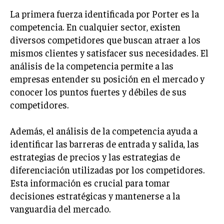
INVESTIGACIÓN DE MERCADO
La primera fuerza identificada por Porter es la
ANÁLISIS DE COMPETENCIA
competencia. En cualquier sector, existen
diversos competidores que buscan atraer a los
GESTIÓN DE CLIENTES
mismos clientes y satisfacer sus necesidades. El
análisis de la competencia permite a las
EMPRENDIMIENTO
INNOVACIÓN EMPRESARIAL
empresas entender su posición en el mercado y
conocer los puntos fuertes y débiles de sus
GESTIÓN DEL CAMBIO
competidores.
LIDERAZGO
Además, el análisis de la competencia ayuda a
HABILIDADES DIRECTIVAS
identificar las barreras de entrada y salida, las
EMPRENDIMIENTO
estrategias de precios y las estrategias de
diferenciación utilizadas por los competidores.
PLANIFICACIÓN EMPRESARIAL
Esta información es crucial para tomar
FINANZAS
decisiones estratégicas y mantenerse a la
FINANZAS Y CONTABILIDAD
vanguardia del mercado.
GESTIÓN DE RECURSOS FINANCIEROS