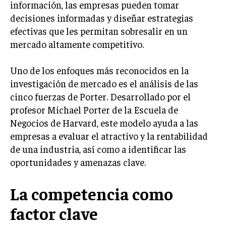
información, las empresas pueden tomar
LIFESTYLE
decisiones informadas y diseñar estrategias
efectivas que les permitan sobresalir en un
MARKETING
mercado altamente competitivo.
ESTRATEGIAS DE MARKETING
AGENCIAS DE MARKETING
Uno de los enfoques más reconocidos en la
AGENCIAS DE POSICIONAMIENTO WEB SEO
investigación de mercado es el análisis de las
VENTA DE ENLACES
cinco fuerzas de Porter. Desarrollado por el
profesor Michael Porter de la Escuela de
MARKETING DIGITAL
Negocios de Harvard, este modelo ayuda a las
PUBLICIDAD
empresas a evaluar el atractivo y la rentabilidad
de una industria, así como a identificar las
VENTAS Y PERSUASIÓN
oportunidades y amenazas clave.
GESTIÓN DE PRODUCTOS
La competencia como
COMUNICACIÓN CORPORATIVA
factor clave
GESTIÓN DE MARCA