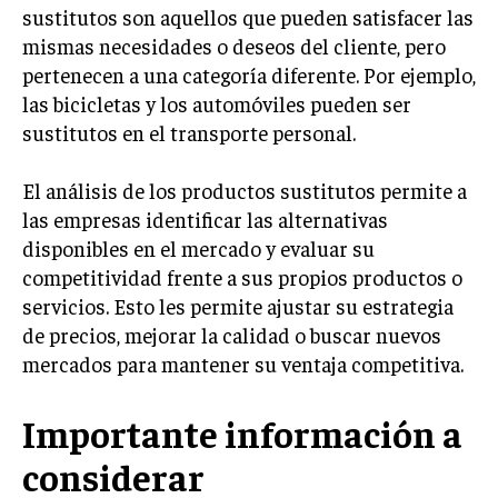
sustitutos son aquellos que pueden satisfacer las
ÉTICA EMPRESARIAL Y RESPONSABILIDAD
SOCIAL
mismas necesidades o deseos del cliente, pero
pertenecen a una categoría diferente. Por ejemplo,
BLOG
las bicicletas y los automóviles pueden ser
sustitutos en el transporte personal.
El análisis de los productos sustitutos permite a
Acerca de
Últimas entradas
las empresas identificar las alternativas
disponibles en el mercado y evaluar su
Ricardo Serrano
competitividad frente a sus propios productos o
Soy Ricardo Serrano, apasionado de la
comunicación persuasiva. Con más de 10 años de
servicios. Esto les permite ajustar su estrategia
experiencia, uso la palabra escrita para crear
de precios, mejorar la calidad o buscar nuevos
estrategias de marketing exitosas. Amante de la
mercados para mantener su ventaja competitiva.
poesía y el ajedrez, siempre busco el enfoque creativo en cada
historia.
Importante información a
Aparece en periódicos digitales y domina los buscadores,
Infórmate aquí.
considerar