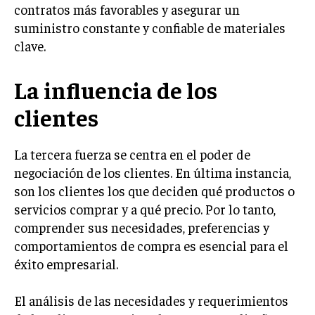
contratos más favorables y asegurar un
TRANSFORMACIÓN DIGITAL
suministro constante y confiable de materiales
ANALÍTICA EMPRESARIAL Y BUSINESS
clave.
INTELLIGENCE
La influencia de los
CIBERSEGURIDAD EMPRESARIAL
clientes
ESTRATEGIA
EMPRESAS FAMILIARES Y SUCESIÓN
La tercera fuerza se centra en el poder de
GESTIÓN DEL RIESGO EMPRESARIAL
negociación de los clientes. En última instancia,
NEGOCIACIÓN Y RESOLUCIÓN DE CONFLICTOS
son los clientes los que deciden qué productos o
servicios comprar y a qué precio. Por lo tanto,
DERECHO EMPRESARIAL Y REGULACIONES
comprender sus necesidades, preferencias y
ÉXITO EMPRESARIAL Y CASOS DE ESTUDIO
comportamientos de compra es esencial para el
éxito empresarial.
GOBIERNO CORPORATIVO
NEGOCIOS
El análisis de las necesidades y requerimientos
ESTRATEGIAS DE NEGOCIOS