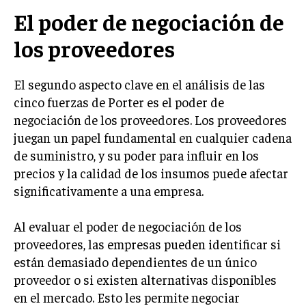
El poder de negociación de
INVERSIONES Y MERCADOS FINANCIEROS
los proveedores
CONTABILIDAD EMPRESARIAL
ECONOMÍA EMPRESARIAL
El segundo aspecto clave en el análisis de las
cinco fuerzas de Porter es el poder de
INTERNACIONAL
negociación de los proveedores. Los proveedores
NEGOCIOS INTERNACIONALES
juegan un papel fundamental en cualquier cadena
COMERCIO INTERNACIONAL
de suministro, y su poder para influir en los
precios y la calidad de los insumos puede afectar
EXPANSIÓN GLOBAL
significativamente a una empresa.
IMPORTACIÓN Y EXPORTACIÓN
Al evaluar el poder de negociación de los
ALIANZAS ESTRATÉGICAS
proveedores, las empresas pueden identificar si
TECNOLOGIA
están demasiado dependientes de un único
SOSTENIBILIDAD Y MEDIO AMBIENTE
proveedor o si existen alternativas disponibles
en el mercado. Esto les permite negociar
GESTIÓN DE LA INNOVACIÓN TECNOLÓGICA