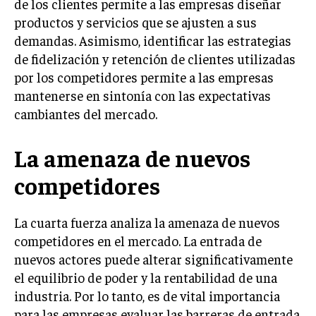
de los clientes permite a las empresas diseñar
productos y servicios que se ajusten a sus
MARKETING B2B
demandas. Asimismo, identificar las estrategias
MARKETING B2C
de fidelización y retención de clientes utilizadas
por los competidores permite a las empresas
FRANQUICIAS
mantenerse en sintonía con las expectativas
MARKETING DE INFLUENCERS
cambiantes del mercado.
E-COMMERCE
E-COMMERCE Y COMERCIO ELECTRÓNICO
La amenaza de nuevos
ESTRATEGIAS DE PRICING Y GESTIÓN DE
competidores
PRECIOS
GESTIÓN DE CRISIS EMPRESARIALES
La cuarta fuerza analiza la amenaza de nuevos
competidores en el mercado. La entrada de
EMPRESAS Y STARTUPS TECNOLÓGICAS
nuevos actores puede alterar significativamente
GESTIÓN DE LA EXPERIENCIA DEL CLIENTE
el equilibrio de poder y la rentabilidad de una
industria. Por lo tanto, es de vital importancia
MÁS
para las empresas evaluar las barreras de entrada
PROYECTOS