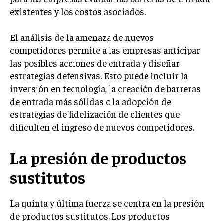
GESTIÓN DE PROYECTOS
existentes y los costos asociados.
GESTIÓN DE OPERACIONES Y CADENA DE
El análisis de la amenaza de nuevos
SUMINISTRO
competidores permite a las empresas anticipar
LOGÍSTICA EMPRESARIAL
las posibles acciones de entrada y diseñar
CALIDAD Y MEJORA CONTINUA
estrategias defensivas. Esto puede incluir la
inversión en tecnología, la creación de barreras
TALENTOS
de entrada más sólidas o la adopción de
RECURSOS HUMANOS Y GESTIÓN DEL
estrategias de fidelización de clientes que
TALENTO
dificulten el ingreso de nuevos competidores.
COMPENSACIÓN Y BENEFICIOS
La presión de productos
RECLUTAMIENTO Y SELECCIÓN
sustitutos
DESARROLLO DE PERSONAL
GESTIÓN DEL DESEMPEÑO
La quinta y última fuerza se centra en la presión
CULTURA Y CLIMA ORGANIZACIONAL
de productos sustitutos. Los productos