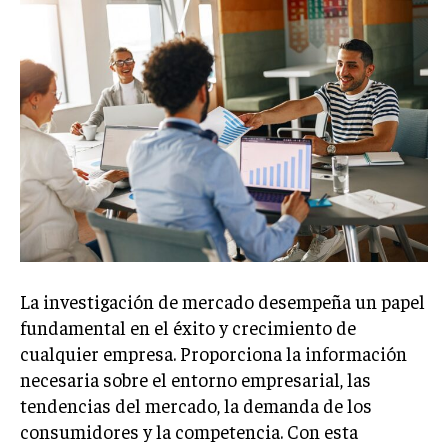
Welcome to Liberty Case
We have a curated list of the most noteworthy news from all
across the globe. With any subscription plan, you get access
to
exclusive articles
that let you stay ahead of the curve.
Your Profile
NEWS
LIFESTYLE
PUBLIC OPINION
La investigación de mercado desempeña un papel
fundamental en el éxito y crecimiento de
cualquier empresa. Proporciona la información
necesaria sobre el entorno empresarial, las
tendencias del mercado, la demanda de los
consumidores y la competencia. Con esta