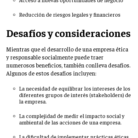
MARKETING B2B
Reducción de riesgos legales y financieros
MARKETING B2C
Desafíos y consideraciones
FRANQUICIAS
MARKETING DE INFLUENCERS
Mientras que el desarrollo de una empresa ética
y responsable socialmente puede traer
E-COMMERCE
numerosos beneficios, también conlleva desafíos.
E-COMMERCE Y COMERCIO ELECTRÓNICO
Algunos de estos desafíos incluyen:
ESTRATEGIAS DE PRICING Y GESTIÓN DE
PRECIOS
La necesidad de equilibrar los intereses de los
GESTIÓN DE CRISIS EMPRESARIALES
diferentes grupos de interés (stakeholders) de
la empresa.
EMPRESAS Y STARTUPS TECNOLÓGICAS
La complejidad de medir el impacto social y
GESTIÓN DE LA EXPERIENCIA DEL CLIENTE
ambiental de las acciones de una empresa.
MÁS
La dificultad de implementar prácticas éticas
PROYECTOS