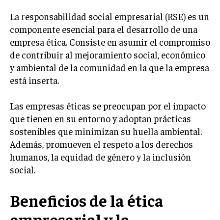
La responsabilidad social empresarial (RSE) es un
INVERSIONES Y MERCADOS FINANCIEROS
componente esencial para el desarrollo de una
CONTABILIDAD EMPRESARIAL
empresa ética. Consiste en asumir el compromiso
de contribuir al mejoramiento social, económico
ECONOMÍA EMPRESARIAL
y ambiental de la comunidad en la que la empresa
INTERNACIONAL
está inserta.
NEGOCIOS INTERNACIONALES
Las empresas éticas se preocupan por el impacto
COMERCIO INTERNACIONAL
que tienen en su entorno y adoptan prácticas
EXPANSIÓN GLOBAL
sostenibles que minimizan su huella ambiental.
Además, promueven el respeto a los derechos
IMPORTACIÓN Y EXPORTACIÓN
humanos, la equidad de género y la inclusión
ALIANZAS ESTRATÉGICAS
social.
TECNOLOGIA
SOSTENIBILIDAD Y MEDIO AMBIENTE
Beneficios de la ética
GESTIÓN DE LA INNOVACIÓN TECNOLÓGICA
empresarial y la