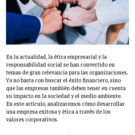
Welcome to Liberty Case
We have a curated list of the most noteworthy news from all
across the globe. With any subscription plan, you get access
to
exclusive articles
that let you stay ahead of the curve.
Your Profile
NEWS
LIFESTYLE
PUBLIC OPINION
En la actualidad, la ética empresarial y la
responsabilidad social se han convertido en
temas de gran relevancia para las organizaciones.
Ya no basta con buscar el éxito financiero, sino
que las empresas también deben tener en cuenta
su impacto en la sociedad y el medio ambiente.
En este artículo, analizaremos cómo desarrollar
una empresa exitosa y ética a través de los
valores corporativos.