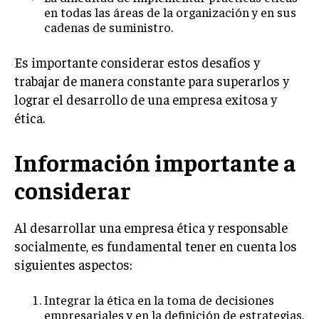
en todas las áreas de la organización y en sus
GESTIÓN DE PROYECTOS
cadenas de suministro.
GESTIÓN DE OPERACIONES Y CADENA DE
SUMINISTRO
Es importante considerar estos desafíos y
trabajar de manera constante para superarlos y
LOGÍSTICA EMPRESARIAL
lograr el desarrollo de una empresa exitosa y
CALIDAD Y MEJORA CONTINUA
ética.
TALENTOS
RECURSOS HUMANOS Y GESTIÓN DEL
Información importante a
TALENTO
considerar
COMPENSACIÓN Y BENEFICIOS
RECLUTAMIENTO Y SELECCIÓN
Al desarrollar una empresa ética y responsable
socialmente, es fundamental tener en cuenta los
DESARROLLO DE PERSONAL
siguientes aspectos:
GESTIÓN DEL DESEMPEÑO
Integrar la ética en la toma de decisiones
CULTURA Y CLIMA ORGANIZACIONAL
empresariales y en la definición de estrategias.