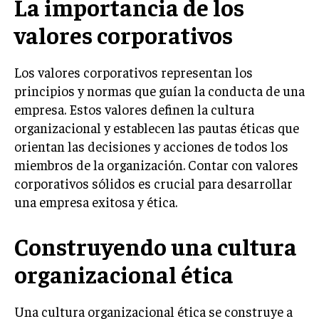
La importancia de los
LIFESTYLE
valores corporativos
MARKETING
ESTRATEGIAS DE MARKETING
Los valores corporativos representan los
AGENCIAS DE MARKETING
principios y normas que guían la conducta de una
AGENCIAS DE POSICIONAMIENTO WEB SEO
empresa. Estos valores definen la cultura
organizacional y establecen las pautas éticas que
VENTA DE ENLACES
orientan las decisiones y acciones de todos los
MARKETING DIGITAL
miembros de la organización. Contar con valores
corporativos sólidos es crucial para desarrollar
PUBLICIDAD
una empresa exitosa y ética.
VENTAS Y PERSUASIÓN
Construyendo una cultura
GESTIÓN DE PRODUCTOS
organizacional ética
COMUNICACIÓN CORPORATIVA
GESTIÓN DE MARCA
Una cultura organizacional ética se construye a