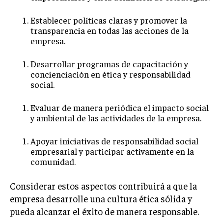
ÉTICA EMPRESARIAL Y RESPONSABILIDAD
SOCIAL
Establecer políticas claras y promover la
transparencia en todas las acciones de la
empresa.
BLOG
Desarrollar programas de capacitación y
concienciación en ética y responsabilidad
social.
Acerca de
Últimas entradas
Evaluar de manera periódica el impacto social
Isabel Martínez
y ambiental de las actividades de la empresa.
Hola, soy Isabel Martínez. Enfocada en la gestión
de talento, me encanta resaltar historias de éxito
Apoyar iniciativas de responsabilidad social
personal y profesional. Me fascina la jardinería,
empresarial y participar activamente en la
encontrando similitudes entre el cultivo de las
comunidad.
plantas y el desarrollo del talento humano.
Aparece en periódicos digitales y domina los buscadores,
Considerar estos aspectos contribuirá a que la
Infórmate aquí.
empresa desarrolle una cultura ética sólida y
pueda alcanzar el éxito de manera responsable.