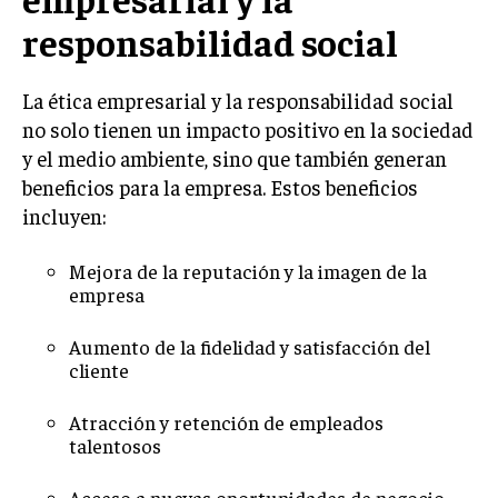
TRANSFORMACIÓN DIGITAL
responsabilidad social
ANALÍTICA EMPRESARIAL Y BUSINESS
INTELLIGENCE
La ética empresarial y la responsabilidad social
no solo tienen un impacto positivo en la sociedad
CIBERSEGURIDAD EMPRESARIAL
y el medio ambiente, sino que también generan
beneficios para la empresa. Estos beneficios
ESTRATEGIA
EMPRESAS FAMILIARES Y SUCESIÓN
incluyen:
GESTIÓN DEL RIESGO EMPRESARIAL
Mejora de la reputación y la imagen de la
NEGOCIACIÓN Y RESOLUCIÓN DE CONFLICTOS
empresa
DERECHO EMPRESARIAL Y REGULACIONES
Aumento de la fidelidad y satisfacción del
cliente
ÉXITO EMPRESARIAL Y CASOS DE ESTUDIO
GOBIERNO CORPORATIVO
Atracción y retención de empleados
talentosos
NEGOCIOS
ESTRATEGIAS DE NEGOCIOS
Acceso a nuevas oportunidades de negocio