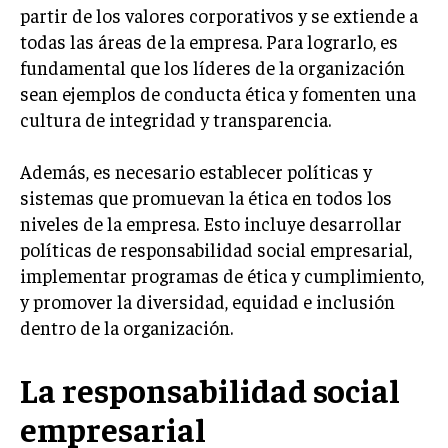
INVESTIGACIÓN DE MERCADO
partir de los valores corporativos y se extiende a
todas las áreas de la empresa. Para lograrlo, es
ANÁLISIS DE COMPETENCIA
fundamental que los líderes de la organización
GESTIÓN DE CLIENTES
sean ejemplos de conducta ética y fomenten una
cultura de integridad y transparencia.
EMPRENDIMIENTO
INNOVACIÓN EMPRESARIAL
Además, es necesario establecer políticas y
GESTIÓN DEL CAMBIO
sistemas que promuevan la ética en todos los
niveles de la empresa. Esto incluye desarrollar
LIDERAZGO
políticas de responsabilidad social empresarial,
HABILIDADES DIRECTIVAS
implementar programas de ética y cumplimiento,
y promover la diversidad, equidad e inclusión
EMPRENDIMIENTO
dentro de la organización.
PLANIFICACIÓN EMPRESARIAL
La responsabilidad social
FINANZAS
FINANZAS Y CONTABILIDAD
empresarial
GESTIÓN DE RECURSOS FINANCIEROS