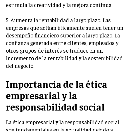
estimula la creatividad y la mejora continua.
TRANSFORMACIÓN DIGITAL
ANALÍTICA EMPRESARIAL Y BUSINESS
5. Aumenta la rentabilidad a largo plazo: Las
INTELLIGENCE
empresas que actúan éticamente suelen tener un
desempeño financiero superior a largo plazo. La
CIBERSEGURIDAD EMPRESARIAL
confianza generada entre clientes, empleados y
ESTRATEGIA
otros grupos de interés se traduce en un
EMPRESAS FAMILIARES Y SUCESIÓN
incremento de la rentabilidad y la sostenibilidad
del negocio.
GESTIÓN DEL RIESGO EMPRESARIAL
NEGOCIACIÓN Y RESOLUCIÓN DE CONFLICTOS
Importancia de la ética
DERECHO EMPRESARIAL Y REGULACIONES
empresarial y la
ÉXITO EMPRESARIAL Y CASOS DE ESTUDIO
responsabilidad social
GOBIERNO CORPORATIVO
La ética empresarial y la responsabilidad social
NEGOCIOS
son fundamentales en la actualidad debido a
ESTRATEGIAS DE NEGOCIOS