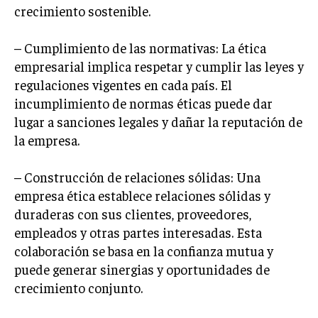
crecimiento sostenible.
GESTIÓN DE PROYECTOS
GESTIÓN DE OPERACIONES Y CADENA DE
– Cumplimiento de las normativas: La ética
SUMINISTRO
empresarial implica respetar y cumplir las leyes y
LOGÍSTICA EMPRESARIAL
regulaciones vigentes en cada país. El
incumplimiento de normas éticas puede dar
CALIDAD Y MEJORA CONTINUA
lugar a sanciones legales y dañar la reputación de
la empresa.
TALENTOS
RECURSOS HUMANOS Y GESTIÓN DEL
TALENTO
– Construcción de relaciones sólidas: Una
COMPENSACIÓN Y BENEFICIOS
empresa ética establece relaciones sólidas y
duraderas con sus clientes, proveedores,
RECLUTAMIENTO Y SELECCIÓN
empleados y otras partes interesadas. Esta
DESARROLLO DE PERSONAL
colaboración se basa en la confianza mutua y
puede generar sinergias y oportunidades de
GESTIÓN DEL DESEMPEÑO
crecimiento conjunto.
CULTURA Y CLIMA ORGANIZACIONAL