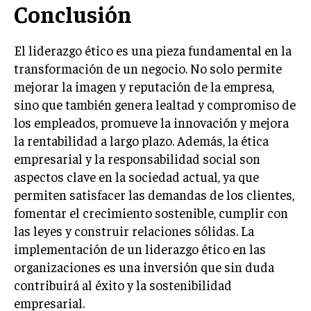
Conclusión
ÉTICA EMPRESARIAL Y RESPONSABILIDAD
SOCIAL
El liderazgo ético es una pieza fundamental en la
BLOG
transformación de un negocio. No solo permite
mejorar la imagen y reputación de la empresa,
sino que también genera lealtad y compromiso de
los empleados, promueve la innovación y mejora
Acerca de
Últimas entradas
la rentabilidad a largo plazo. Además, la ética
Isabel Martínez
empresarial y la responsabilidad social son
Hola, soy Isabel Martínez. Enfocada en la gestión
aspectos clave en la sociedad actual, ya que
de talento, me encanta resaltar historias de éxito
permiten satisfacer las demandas de los clientes,
personal y profesional. Me fascina la jardinería,
fomentar el crecimiento sostenible, cumplir con
encontrando similitudes entre el cultivo de las
las leyes y construir relaciones sólidas. La
plantas y el desarrollo del talento humano.
implementación de un liderazgo ético en las
Aparece en periódicos digitales y domina los buscadores,
organizaciones es una inversión que sin duda
Infórmate aquí.
contribuirá al éxito y la sostenibilidad
empresarial.