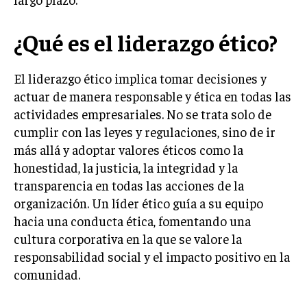
LIFESTYLE
¿Qué es el liderazgo ético?
MARKETING
ESTRATEGIAS DE MARKETING
El liderazgo ético implica tomar decisiones y
AGENCIAS DE MARKETING
actuar de manera responsable y ética en todas las
AGENCIAS DE POSICIONAMIENTO WEB SEO
actividades empresariales. No se trata solo de
VENTA DE ENLACES
cumplir con las leyes y regulaciones, sino de ir
más allá y adoptar valores éticos como la
MARKETING DIGITAL
honestidad, la justicia, la integridad y la
PUBLICIDAD
transparencia en todas las acciones de la
organización. Un líder ético guía a su equipo
VENTAS Y PERSUASIÓN
hacia una conducta ética, fomentando una
GESTIÓN DE PRODUCTOS
cultura corporativa en la que se valore la
responsabilidad social y el impacto positivo en la
COMUNICACIÓN CORPORATIVA
comunidad.
GESTIÓN DE MARCA