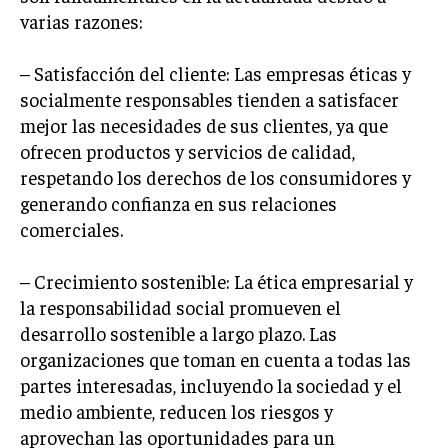
varias razones:
MARKETING B2B
MARKETING B2C
– Satisfacción del cliente: Las empresas éticas y
socialmente responsables tienden a satisfacer
FRANQUICIAS
mejor las necesidades de sus clientes, ya que
MARKETING DE INFLUENCERS
ofrecen productos y servicios de calidad,
respetando los derechos de los consumidores y
E-COMMERCE
generando confianza en sus relaciones
E-COMMERCE Y COMERCIO ELECTRÓNICO
comerciales.
ESTRATEGIAS DE PRICING Y GESTIÓN DE
PRECIOS
– Crecimiento sostenible: La ética empresarial y
la responsabilidad social promueven el
GESTIÓN DE CRISIS EMPRESARIALES
desarrollo sostenible a largo plazo. Las
EMPRESAS Y STARTUPS TECNOLÓGICAS
organizaciones que toman en cuenta a todas las
GESTIÓN DE LA EXPERIENCIA DEL CLIENTE
partes interesadas, incluyendo la sociedad y el
medio ambiente, reducen los riesgos y
MÁS
aprovechan las oportunidades para un
PROYECTOS