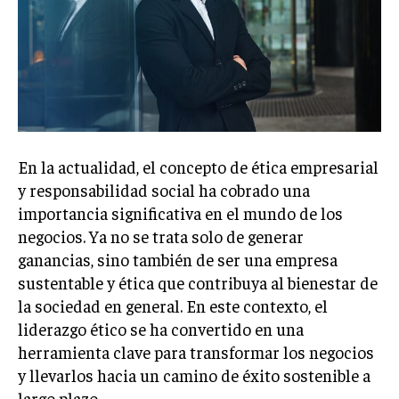
Welcome to Liberty Case
We have a curated list of the most noteworthy news from all
across the globe. With any subscription plan, you get access
to
exclusive articles
that let you stay ahead of the curve.
Your Profile
NEWS
LIFESTYLE
PUBLIC OPINION
En la actualidad, el concepto de ética empresarial
y responsabilidad social ha cobrado una
importancia significativa en el mundo de los
negocios. Ya no se trata solo de generar
ganancias, sino también de ser una empresa
sustentable y ética que contribuya al bienestar de
la sociedad en general. En este contexto, el
liderazgo ético se ha convertido en una
herramienta clave para transformar los negocios
y llevarlos hacia un camino de éxito sostenible a
largo plazo.