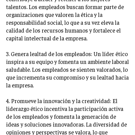
talentos. Los empleados buscan formar parte de
INVERSIONES Y MERCADOS FINANCIEROS
organizaciones que valoren la ética y la
responsabilidad social, lo que a su vez eleva la
CONTABILIDAD EMPRESARIAL
calidad de los recursos humanos y fortalece el
ECONOMÍA EMPRESARIAL
capital intelectual de la empresa.
INTERNACIONAL
3. Genera lealtad de los empleados: Un líder ético
NEGOCIOS INTERNACIONALES
inspira a su equipo y fomenta un ambiente laboral
COMERCIO INTERNACIONAL
saludable. Los empleados se sienten valorados, lo
EXPANSIÓN GLOBAL
que incrementa su compromiso y su lealtad hacia
la empresa.
IMPORTACIÓN Y EXPORTACIÓN
ALIANZAS ESTRATÉGICAS
4. Promueve la innovación y la creatividad: El
liderazgo ético incentiva la participación activa
TECNOLOGIA
de los empleados y fomenta la generación de
SOSTENIBILIDAD Y MEDIO AMBIENTE
ideas y soluciones innovadoras. La diversidad de
GESTIÓN DE LA INNOVACIÓN TECNOLÓGICA
opiniones y perspectivas se valora, lo que