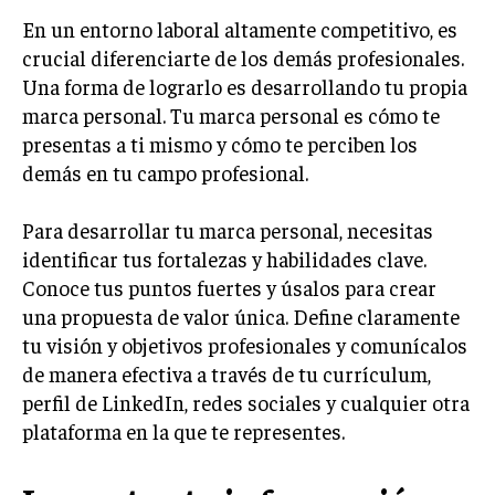
En un entorno laboral altamente competitivo, es
MARKETING B2B
crucial diferenciarte de los demás profesionales.
MARKETING B2C
Una forma de lograrlo es desarrollando tu propia
marca personal. Tu marca personal es cómo te
FRANQUICIAS
presentas a ti mismo y cómo te perciben los
MARKETING DE INFLUENCERS
demás en tu campo profesional.
E-COMMERCE
Para desarrollar tu marca personal, necesitas
E-COMMERCE Y COMERCIO ELECTRÓNICO
identificar tus fortalezas y habilidades clave.
ESTRATEGIAS DE PRICING Y GESTIÓN DE
Conoce tus puntos fuertes y úsalos para crear
PRECIOS
una propuesta de valor única. Define claramente
GESTIÓN DE CRISIS EMPRESARIALES
tu visión y objetivos profesionales y comunícalos
de manera efectiva a través de tu currículum,
EMPRESAS Y STARTUPS TECNOLÓGICAS
perfil de LinkedIn, redes sociales y cualquier otra
GESTIÓN DE LA EXPERIENCIA DEL CLIENTE
plataforma en la que te representes.
MÁS
PROYECTOS