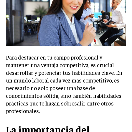
Welcome to Liberty Case
We have a curated list of the most noteworthy news from all
across the globe. With any subscription plan, you get access
to
exclusive articles
that let you stay ahead of the curve.
Your Profile
NEWS
LIFESTYLE
PUBLIC OPINION
Para destacar en tu campo profesional y
mantener una ventaja competitiva, es crucial
desarrollar y potenciar tus habilidades clave. En
un mundo laboral cada vez más competitivo, es
necesario no solo poseer una base de
conocimientos sólida, sino también habilidades
prácticas que te hagan sobresalir entre otros
profesionales.
La importancia del