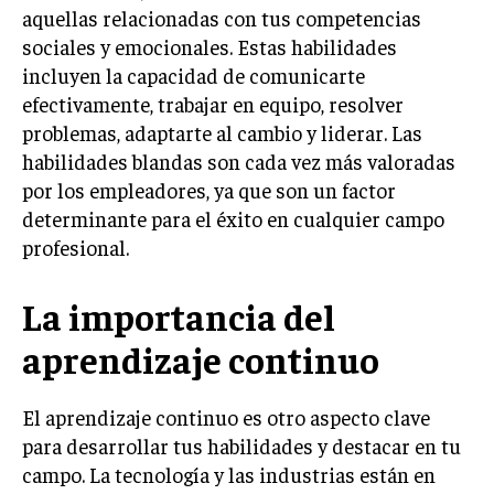
aquellas relacionadas con tus competencias
INVERSIONES Y MERCADOS FINANCIEROS
sociales y emocionales. Estas habilidades
incluyen la capacidad de comunicarte
CONTABILIDAD EMPRESARIAL
efectivamente, trabajar en equipo, resolver
ECONOMÍA EMPRESARIAL
problemas, adaptarte al cambio y liderar. Las
habilidades blandas son cada vez más valoradas
INTERNACIONAL
por los empleadores, ya que son un factor
NEGOCIOS INTERNACIONALES
determinante para el éxito en cualquier campo
COMERCIO INTERNACIONAL
profesional.
EXPANSIÓN GLOBAL
La importancia del
IMPORTACIÓN Y EXPORTACIÓN
aprendizaje continuo
ALIANZAS ESTRATÉGICAS
El aprendizaje continuo es otro aspecto clave
TECNOLOGIA
SOSTENIBILIDAD Y MEDIO AMBIENTE
para desarrollar tus habilidades y destacar en tu
campo. La tecnología y las industrias están en
GESTIÓN DE LA INNOVACIÓN TECNOLÓGICA