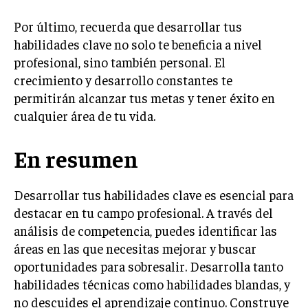
ÉTICA EMPRESARIAL Y RESPONSABILIDAD
SOCIAL
Por último, recuerda que desarrollar tus
habilidades clave no solo te beneficia a nivel
BLOG
profesional, sino también personal. El
crecimiento y desarrollo constantes te
permitirán alcanzar tus metas y tener éxito en
cualquier área de tu vida.
Acerca de
Últimas entradas
En resumen
Ricardo Serrano
Soy Ricardo Serrano, apasionado de la
comunicación persuasiva. Con más de 10 años de
Desarrollar tus habilidades clave es esencial para
experiencia, uso la palabra escrita para crear
destacar en tu campo profesional. A través del
estrategias de marketing exitosas. Amante de la
poesía y el ajedrez, siempre busco el enfoque creativo en cada
análisis de competencia, puedes identificar las
historia.
áreas en las que necesitas mejorar y buscar
oportunidades para sobresalir. Desarrolla tanto
Aparece en periódicos digitales y domina los buscadores,
Infórmate aquí.
habilidades técnicas como habilidades blandas, y
no descuides el aprendizaje continuo. Construye