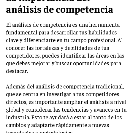
análisis de competencia
LIFESTYLE
MARKETING
El análisis de competencia es una herramienta
ESTRATEGIAS DE MARKETING
fundamental para desarrollar tus habilidades
AGENCIAS DE MARKETING
clave y diferenciarte en tu campo profesional. Al
AGENCIAS DE POSICIONAMIENTO WEB SEO
conocer las fortalezas y debilidades de tus
VENTA DE ENLACES
competidores, puedes identificar las áreas en las
que debes mejorar y buscar oportunidades para
MARKETING DIGITAL
destacar.
PUBLICIDAD
Además del análisis de competencia tradicional,
VENTAS Y PERSUASIÓN
que se centra en investigar a tus competidores
directos, es importante ampliar el análisis a nivel
GESTIÓN DE PRODUCTOS
global y considerar las tendencias y avances en tu
COMUNICACIÓN CORPORATIVA
industria. Esto te ayudará a estar al tanto de los
cambios y adaptarte rápidamente a nuevas
GESTIÓN DE MARCA
tecnologías o metodologías.