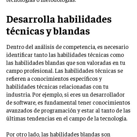
INVESTIGACIÓN DE MERCADO
ANÁLISIS DE COMPETENCIA
Desarrolla habilidades
GESTIÓN DE CLIENTES
técnicas y blandas
EMPRENDIMIENTO
Dentro del análisis de competencia, es necesario
INNOVACIÓN EMPRESARIAL
identificar tanto las habilidades técnicas como
GESTIÓN DEL CAMBIO
las habilidades blandas que son valoradas en tu
LIDERAZGO
campo profesional. Las habilidades técnicas se
refieren a conocimientos específicos y
HABILIDADES DIRECTIVAS
habilidades técnicas relacionadas con tu
EMPRENDIMIENTO
industria. Por ejemplo, si eres un desarrollador
de software, es fundamental tener conocimientos
PLANIFICACIÓN EMPRESARIAL
avanzados de programación y estar al tanto de las
últimas tendencias en el campo de la tecnología.
FINANZAS
FINANZAS Y CONTABILIDAD
Por otro lado, las habilidades blandas son
GESTIÓN DE RECURSOS FINANCIEROS