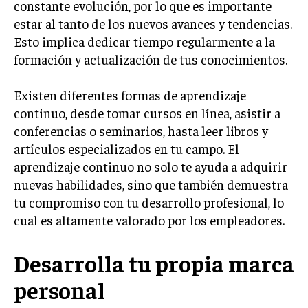
constante evolución, por lo que es importante
TRANSFORMACIÓN DIGITAL
estar al tanto de los nuevos avances y tendencias.
Esto implica dedicar tiempo regularmente a la
ANALÍTICA EMPRESARIAL Y BUSINESS
INTELLIGENCE
formación y actualización de tus conocimientos.
CIBERSEGURIDAD EMPRESARIAL
Existen diferentes formas de aprendizaje
continuo, desde tomar cursos en línea, asistir a
ESTRATEGIA
EMPRESAS FAMILIARES Y SUCESIÓN
conferencias o seminarios, hasta leer libros y
artículos especializados en tu campo. El
GESTIÓN DEL RIESGO EMPRESARIAL
aprendizaje continuo no solo te ayuda a adquirir
NEGOCIACIÓN Y RESOLUCIÓN DE CONFLICTOS
nuevas habilidades, sino que también demuestra
tu compromiso con tu desarrollo profesional, lo
DERECHO EMPRESARIAL Y REGULACIONES
cual es altamente valorado por los empleadores.
ÉXITO EMPRESARIAL Y CASOS DE ESTUDIO
Desarrolla tu propia marca
GOBIERNO CORPORATIVO
personal
NEGOCIOS
ESTRATEGIAS DE NEGOCIOS