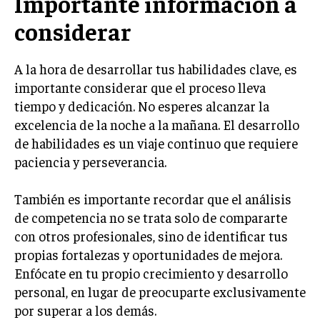
Importante información a
GESTIÓN DE PROYECTOS
considerar
GESTIÓN DE OPERACIONES Y CADENA DE
SUMINISTRO
A la hora de desarrollar tus habilidades clave, es
LOGÍSTICA EMPRESARIAL
importante considerar que el proceso lleva
tiempo y dedicación. No esperes alcanzar la
CALIDAD Y MEJORA CONTINUA
excelencia de la noche a la mañana. El desarrollo
de habilidades es un viaje continuo que requiere
TALENTOS
RECURSOS HUMANOS Y GESTIÓN DEL
paciencia y perseverancia.
TALENTO
COMPENSACIÓN Y BENEFICIOS
También es importante recordar que el análisis
de competencia no se trata solo de compararte
RECLUTAMIENTO Y SELECCIÓN
con otros profesionales, sino de identificar tus
DESARROLLO DE PERSONAL
propias fortalezas y oportunidades de mejora.
Enfócate en tu propio crecimiento y desarrollo
GESTIÓN DEL DESEMPEÑO
personal, en lugar de preocuparte exclusivamente
CULTURA Y CLIMA ORGANIZACIONAL
por superar a los demás.