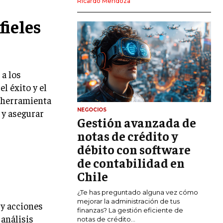
Ricardo Mendoza
MARKETING DIGITAL
fieles
PUBLICIDAD
VENTAS Y PERSUASIÓN
GESTIÓN DE PRODUCTOS
 a los
l éxito y el
COMUNICACIÓN CORPORATIVA
a herramienta
GESTIÓN DE MARCA
NEGOCIOS
 y asegurar
Gestión avanzada de
INVESTIGACIÓN DE MERCADO
notas de crédito y
ANÁLISIS DE COMPETENCIA
débito con software
de contabilidad en
GESTIÓN DE CLIENTES
Chile
EMPRENDIMIENTO
¿Te has preguntado alguna vez cómo
INNOVACIÓN EMPRESARIAL
mejorar la administración de tus
 y acciones
finanzas? La gestión eficiente de
GESTIÓN DEL CAMBIO
 análisis
notas de crédito...