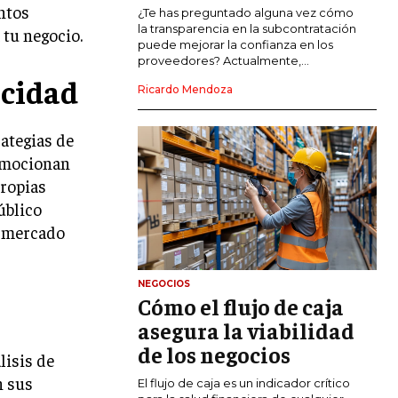
ntos
COMERCIO INTERNACIONAL
¿Te has preguntado alguna vez cómo
la transparencia en la subcontratación
 tu negocio.
EXPANSIÓN GLOBAL
puede mejorar la confianza en los
proveedores? Actualmente,...
IMPORTACIÓN Y EXPORTACIÓN
icidad
Ricardo Mendoza
ALIANZAS ESTRATÉGICAS
rategias de
TECNOLOGIA
romocionan
SOSTENIBILIDAD Y MEDIO AMBIENTE
propias
GESTIÓN DE LA INNOVACIÓN
úblico
TECNOLÓGICA
e mercado
TRANSFORMACIÓN DIGITAL
NEGOCIOS
ANALÍTICA EMPRESARIAL Y BUSINESS
Cómo el flujo de caja
INTELLIGENCE
asegura la viabilidad
CIBERSEGURIDAD EMPRESARIAL
de los negocios
lisis de
n sus
ESTRATEGIA
El flujo de caja es un indicador crítico
EMPRESAS FAMILIARES Y SUCESIÓN