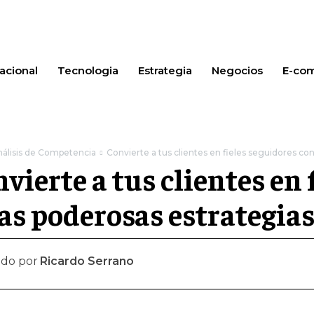
acional
Tecnologia
Estrategia
Negocios
E-co
nálisis de Competencia
Convierte a tus clientes en fieles seguidores co
vierte a tus clientes en 
as poderosas estrategia
ado por
Ricardo Serrano