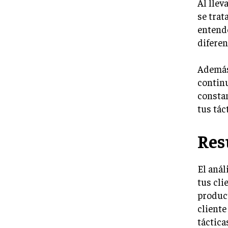
Al llev
se trat
entende
diferen
Además,
continu
constan
tus tác
Re
El anál
tus cli
product
cliente
táctica