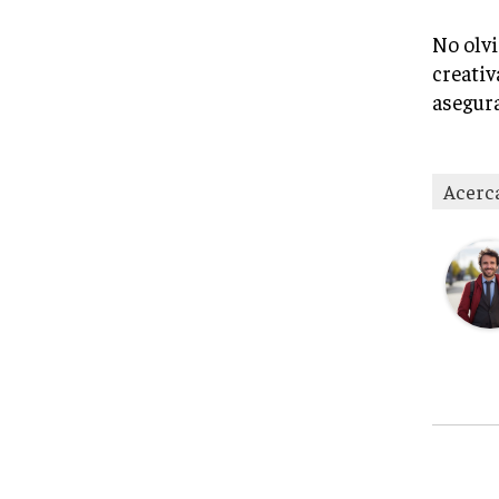
No olvi
creativ
asegura
Acerc