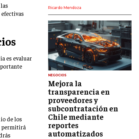
 las
LIDERAZGO
Ricardo Mendoza
 efectivas
HABILIDADES DIRECTIVAS
EMPRENDIMIENTO
cios
PLANIFICACIÓN EMPRESARIAL
ia es evaluar
FINANZAS
FINANZAS Y CONTABILIDAD
mportante
GESTIÓN DE RECURSOS FINANCIEROS
NEGOCIOS
Mejora la
INVERSIONES Y MERCADOS FINANCIEROS
transparencia en
proveedores y
CONTABILIDAD EMPRESARIAL
subcontratación en
ECONOMÍA EMPRESARIAL
Chile mediante
io de los
reportes
INTERNACIONAL
 permitirá
NEGOCIOS INTERNACIONALES
automatizados
odrás