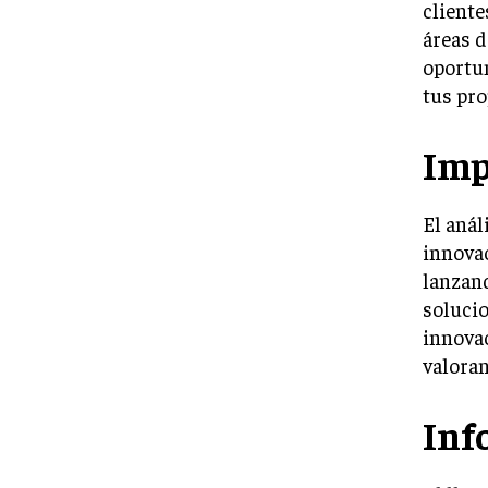
cliente
áreas d
oportun
tus pro
Imp
El anál
innova
lanzan
solucio
innovac
valoran
Inf