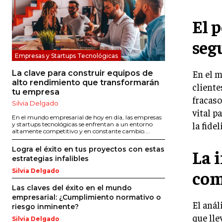
El p
seg
Empresas y Startups Tecnológicas
En el m
La clave para construir equipos de
alto rendimiento que transformarán
cliente
tu empresa
fracaso
Silvia Delgado
vital p
En el mundo empresarial de hoy en día, las empresas
la fide
y startups tecnológicas se enfrentan a un entorno
altamente competitivo y en constante cambio....
Logra el éxito en tus proyectos con estas
La 
estrategias infalibles
com
Silvia Delgado
Las claves del éxito en el mundo
empresarial: ¿Cumplimiento normativo o
El anál
riesgo inminente?
que lle
Silvia Delgado