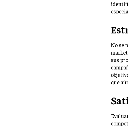
identi
especia
Est
No se p
market
sus pro
campaña
objetiv
que aún
Sat
Evaluar
compet