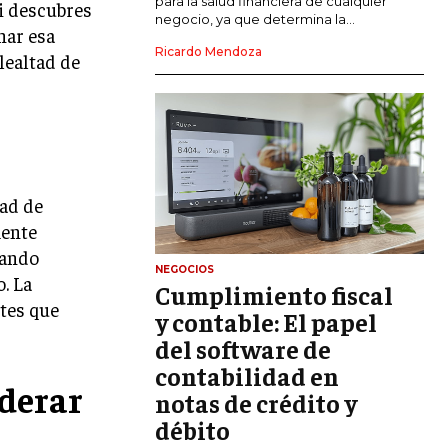
para la salud financiera de cualquier
Si descubres
negocio, ya que determina la...
har esa
GESTIÓN DEL RIESGO EMPRESARIAL
Ricardo Mendoza
lealtad de
NEGOCIACIÓN Y RESOLUCIÓN DE
CONFLICTOS
DERECHO EMPRESARIAL Y
REGULACIONES
ÉXITO EMPRESARIAL Y CASOS DE
dad de
ESTUDIO
mente
GOBIERNO CORPORATIVO
dando
NEGOCIOS
. La
Cumplimiento fiscal
NEGOCIOS
ntes que
ESTRATEGIAS DE NEGOCIOS
y contable: El papel
del software de
MARKETING B2B
contabilidad en
derar
MARKETING B2C
notas de crédito y
débito
FRANQUICIAS