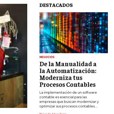
DESTACADOS
NEGOCIOS
De la Manualidad a
LIFESTYLE
la Automatización:
MARKETING
Moderniza tus
ESTRATEGIAS DE MARKETING
Procesos Contables
AGENCIAS DE MARKETING
La implementación de un software
AGENCIAS DE POSICIONAMIENTO WEB
contable es esencial para las
SEO
empresas que buscan modernizar y
optimizar sus procesos contables....
VENTA DE ENLACES