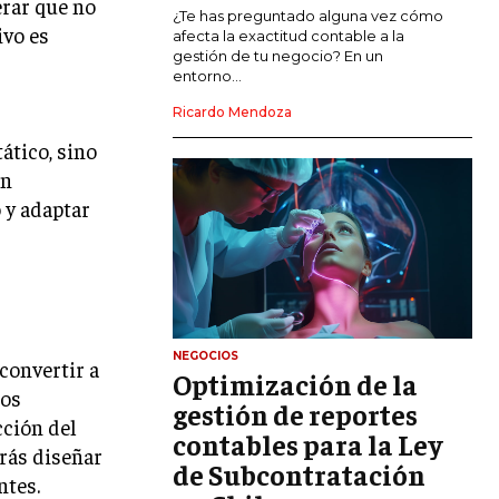
erar que no
MARKETING DE INFLUENCERS
¿Te has preguntado alguna vez cómo
ivo es
afecta la exactitud contable a la
gestión de tu negocio? En un
E-COMMERCE
entorno...
E-COMMERCE Y COMERCIO ELECTRÓNICO
Ricardo Mendoza
ESTRATEGIAS DE PRICING Y GESTIÓN DE
ático, sino
PRECIOS
an
GESTIÓN DE CRISIS EMPRESARIALES
 y adaptar
EMPRESAS Y STARTUPS TECNOLÓGICAS
GESTIÓN DE LA EXPERIENCIA DEL
CLIENTE
MÁS
NEGOCIOS
convertir a
PROYECTOS
Optimización de la
GESTIÓN DE PROYECTOS
los
gestión de reportes
cción del
GESTIÓN DE OPERACIONES Y CADENA
contables para la Ley
drás diseñar
DE SUMINISTRO
de Subcontratación
ntes.
LOGÍSTICA EMPRESARIAL