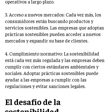
operativos a largo plazo.
MARKETING B2B
3. Acceso a nuevos mercados: Cada vez más, los
MARKETING B2C
consumidores están buscando productos y
FRANQUICIAS
servicios sostenibles. Las empresas que adoptan
prácticas sostenibles pueden acceder a nuevos
MARKETING DE INFLUENCERS
mercados y expandir su base de clientes.
E-COMMERCE
E-COMMERCE Y COMERCIO ELECTRÓNICO
4. Cumplimiento normativo: La sostenibilidad
está cada vez más regulada y las empresas deben
ESTRATEGIAS DE PRICING Y GESTIÓN DE
cumplir con ciertos estándares ambientales y
PRECIOS
sociales. Adoptar prácticas sostenibles puede
GESTIÓN DE CRISIS EMPRESARIALES
ayudar a las empresas a cumplir con las
regulaciones y evitar sanciones legales.
EMPRESAS Y STARTUPS TECNOLÓGICAS
GESTIÓN DE LA EXPERIENCIA DEL CLIENTE
El desafío de la
MÁS
sostenibilidad
PROYECTOS