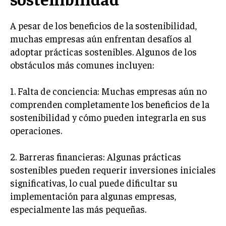
GESTIÓN DE PROYECTOS
A pesar de los beneficios de la sostenibilidad,
GESTIÓN DE OPERACIONES Y CADENA DE
muchas empresas aún enfrentan desafíos al
SUMINISTRO
adoptar prácticas sostenibles. Algunos de los
LOGÍSTICA EMPRESARIAL
obstáculos más comunes incluyen:
CALIDAD Y MEJORA CONTINUA
1. Falta de conciencia: Muchas empresas aún no
TALENTOS
comprenden completamente los beneficios de la
RECURSOS HUMANOS Y GESTIÓN DEL
sostenibilidad y cómo pueden integrarla en sus
TALENTO
operaciones.
COMPENSACIÓN Y BENEFICIOS
2. Barreras financieras: Algunas prácticas
RECLUTAMIENTO Y SELECCIÓN
sostenibles pueden requerir inversiones iniciales
DESARROLLO DE PERSONAL
significativas, lo cual puede dificultar su
implementación para algunas empresas,
GESTIÓN DEL DESEMPEÑO
especialmente las más pequeñas.
CULTURA Y CLIMA ORGANIZACIONAL