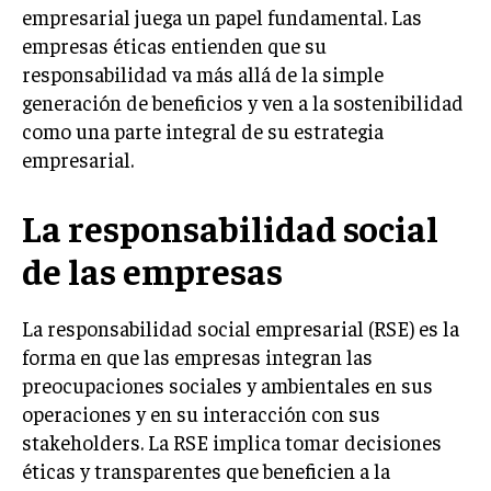
INVESTIGACIÓN DE MERCADO
empresarial juega un papel fundamental. Las
empresas éticas entienden que su
ANÁLISIS DE COMPETENCIA
responsabilidad va más allá de la simple
GESTIÓN DE CLIENTES
generación de beneficios y ven a la sostenibilidad
como una parte integral de su estrategia
EMPRENDIMIENTO
empresarial.
INNOVACIÓN EMPRESARIAL
GESTIÓN DEL CAMBIO
La responsabilidad social
LIDERAZGO
de las empresas
HABILIDADES DIRECTIVAS
La responsabilidad social empresarial (RSE) es la
EMPRENDIMIENTO
forma en que las empresas integran las
PLANIFICACIÓN EMPRESARIAL
preocupaciones sociales y ambientales en sus
operaciones y en su interacción con sus
FINANZAS
stakeholders. La RSE implica tomar decisiones
FINANZAS Y CONTABILIDAD
éticas y transparentes que beneficien a la
GESTIÓN DE RECURSOS FINANCIEROS