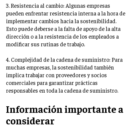
ÉTICA EMPRESARIAL Y RESPONSABILIDAD
3. Resistencia al cambio: Algunas empresas
SOCIAL
pueden enfrentar resistencia interna a la hora de
implementar cambios hacia la sostenibilidad.
BLOG
Esto puede deberse a la falta de apoyo de la alta
dirección o a la resistencia de los empleados a
modificar sus rutinas de trabajo.
Acerca de
Últimas entradas
4. Complejidad de la cadena de suministro: Para
Isabel Martínez
muchas empresas, la sostenibilidad también
implica trabajar con proveedores y socios
Hola, soy Isabel Martínez. Enfocada en la gestión
de talento, me encanta resaltar historias de éxito
comerciales para garantizar prácticas
personal y profesional. Me fascina la jardinería,
responsables en toda la cadena de suministro.
encontrando similitudes entre el cultivo de las
plantas y el desarrollo del talento humano.
Información importante a
Aparece en periódicos digitales y domina los buscadores,
Infórmate aquí.
considerar