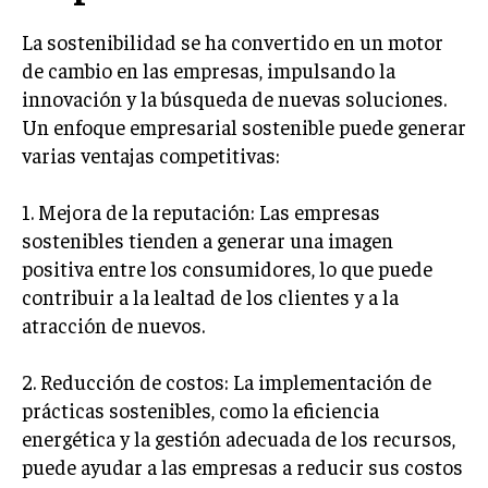
TRANSFORMACIÓN DIGITAL
La sostenibilidad se ha convertido en un motor
de cambio en las empresas, impulsando la
ANALÍTICA EMPRESARIAL Y BUSINESS
INTELLIGENCE
innovación y la búsqueda de nuevas soluciones.
Un enfoque empresarial sostenible puede generar
CIBERSEGURIDAD EMPRESARIAL
varias ventajas competitivas:
ESTRATEGIA
EMPRESAS FAMILIARES Y SUCESIÓN
1. Mejora de la reputación: Las empresas
sostenibles tienden a generar una imagen
GESTIÓN DEL RIESGO EMPRESARIAL
positiva entre los consumidores, lo que puede
NEGOCIACIÓN Y RESOLUCIÓN DE CONFLICTOS
contribuir a la lealtad de los clientes y a la
atracción de nuevos.
DERECHO EMPRESARIAL Y REGULACIONES
ÉXITO EMPRESARIAL Y CASOS DE ESTUDIO
2. Reducción de costos: La implementación de
prácticas sostenibles, como la eficiencia
GOBIERNO CORPORATIVO
energética y la gestión adecuada de los recursos,
NEGOCIOS
puede ayudar a las empresas a reducir sus costos
ESTRATEGIAS DE NEGOCIOS