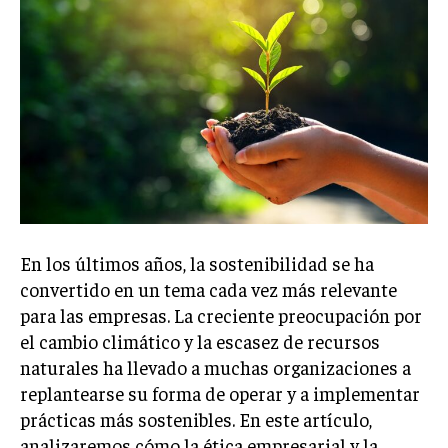
Welcome to Liberty Case
We have a curated list of the most noteworthy news from all
across the globe. With any subscription plan, you get access
to
exclusive articles
that let you stay ahead of the curve.
Your Profile
NEWS
LIFESTYLE
PUBLIC OPINION
En los últimos años, la sostenibilidad se ha
convertido en un tema cada vez más relevante
para las empresas. La creciente preocupación por
el cambio climático y la escasez de recursos
naturales ha llevado a muchas organizaciones a
replantearse su forma de operar y a implementar
prácticas más sostenibles. En este artículo,
analizaremos cómo la ética empresarial y la