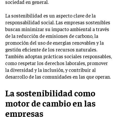
sociedad en general.
INVERSIONES Y MERCADOS FINANCIEROS
La sostenibilidad es un aspecto clave de la
CONTABILIDAD EMPRESARIAL
responsabilidad social. Las empresas sostenibles
buscan minimizar su impacto ambiental a través
ECONOMÍA EMPRESARIAL
de la reducción de emisiones de carbono, la
INTERNACIONAL
promoción del uso de energías renovables y la
NEGOCIOS INTERNACIONALES
gestión eficiente de los recursos naturales.
También adoptan prácticas sociales responsables,
COMERCIO INTERNACIONAL
como respetar los derechos laborales, promover
EXPANSIÓN GLOBAL
la diversidad y la inclusión, y contribuir al
desarrollo de las comunidades en las que operan.
IMPORTACIÓN Y EXPORTACIÓN
ALIANZAS ESTRATÉGICAS
La sostenibilidad como
TECNOLOGIA
motor de cambio en las
SOSTENIBILIDAD Y MEDIO AMBIENTE
empresas
GESTIÓN DE LA INNOVACIÓN TECNOLÓGICA