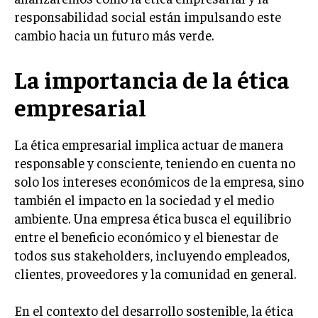
responsabilidad social están impulsando este
LIFESTYLE
cambio hacia un futuro más verde.
MARKETING
ESTRATEGIAS DE MARKETING
La importancia de la ética
AGENCIAS DE MARKETING
empresarial
AGENCIAS DE POSICIONAMIENTO WEB SEO
VENTA DE ENLACES
La ética empresarial implica actuar de manera
responsable y consciente, teniendo en cuenta no
MARKETING DIGITAL
solo los intereses económicos de la empresa, sino
PUBLICIDAD
también el impacto en la sociedad y el medio
VENTAS Y PERSUASIÓN
ambiente. Una empresa ética busca el equilibrio
entre el beneficio económico y el bienestar de
GESTIÓN DE PRODUCTOS
todos sus stakeholders, incluyendo empleados,
COMUNICACIÓN CORPORATIVA
clientes, proveedores y la comunidad en general.
GESTIÓN DE MARCA
En el contexto del desarrollo sostenible, la ética