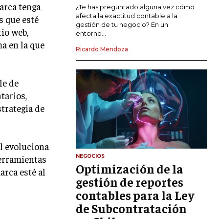
arca tenga
MARKETING DE INFLUENCERS
¿Te has preguntado alguna vez cómo
afecta la exactitud contable a la
s que esté
gestión de tu negocio? En un
E-COMMERCE
tio web,
entorno...
E-COMMERCE Y COMERCIO ELECTRÓNICO
ma en la que
Ricardo Mendoza
ESTRATEGIAS DE PRICING Y GESTIÓN DE
PRECIOS
le de
GESTIÓN DE CRISIS EMPRESARIALES
tarios,
EMPRESAS Y STARTUPS TECNOLÓGICAS
strategia de
GESTIÓN DE LA EXPERIENCIA DEL
CLIENTE
al evoluciona
MÁS
NEGOCIOS
herramientas
PROYECTOS
Optimización de la
arca esté al
GESTIÓN DE PROYECTOS
gestión de reportes
GESTIÓN DE OPERACIONES Y CADENA
contables para la Ley
DE SUMINISTRO
de Subcontratación
LOGÍSTICA EMPRESARIAL