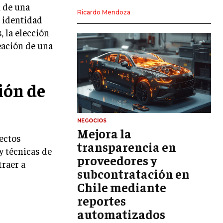
n de una
LIDERAZGO
Ricardo Mendoza
a identidad
HABILIDADES DIRECTIVAS
, la elección
reación de una
EMPRENDIMIENTO
PLANIFICACIÓN EMPRESARIAL
ión de
FINANZAS
FINANZAS Y CONTABILIDAD
GESTIÓN DE RECURSOS FINANCIEROS
NEGOCIOS
Mejora la
pectos
INVERSIONES Y MERCADOS FINANCIEROS
transparencia en
y técnicas de
proveedores y
CONTABILIDAD EMPRESARIAL
traer a
subcontratación en
ECONOMÍA EMPRESARIAL
Chile mediante
reportes
INTERNACIONAL
NEGOCIOS INTERNACIONALES
automatizados