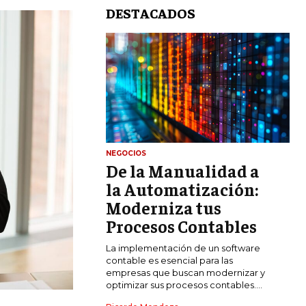
DESTACADOS
NEGOCIOS
De la Manualidad a
LIFESTYLE
la Automatización:
MARKETING
Moderniza tus
ESTRATEGIAS DE MARKETING
Procesos Contables
AGENCIAS DE MARKETING
La implementación de un software
AGENCIAS DE POSICIONAMIENTO WEB
contable es esencial para las
SEO
empresas que buscan modernizar y
optimizar sus procesos contables....
VENTA DE ENLACES