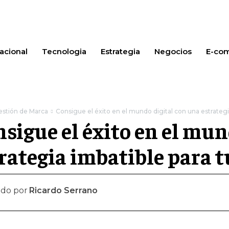
acional
Tecnologia
Estrategia
Negocios
E-co
estión de Marca
Consigue el éxito en el mundo digital con una estrategia
sigue el éxito en el mun
rategia imbatible para 
ado por
Ricardo Serrano