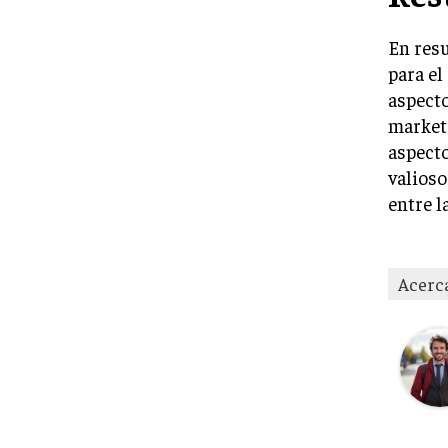
En resu
para el
aspecto
marketi
aspecto
valioso
entre l
Acerc