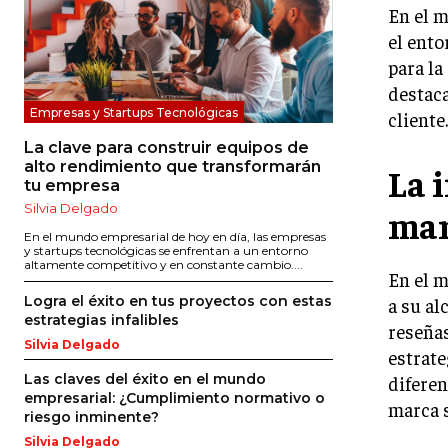
En el m
el ento
para la
destaca
Empresas y Startups Tecnológicas
cliente.
La clave para construir equipos de
alto rendimiento que transformarán
La 
tu empresa
Silvia Delgado
mar
En el mundo empresarial de hoy en día, las empresas
y startups tecnológicas se enfrentan a un entorno
altamente competitivo y en constante cambio....
En el 
Logra el éxito en tus proyectos con estas
a su al
estrategias infalibles
reseñas
Silvia Delgado
estrate
Las claves del éxito en el mundo
diferen
empresarial: ¿Cumplimiento normativo o
marca 
riesgo inminente?
Silvia Delgado