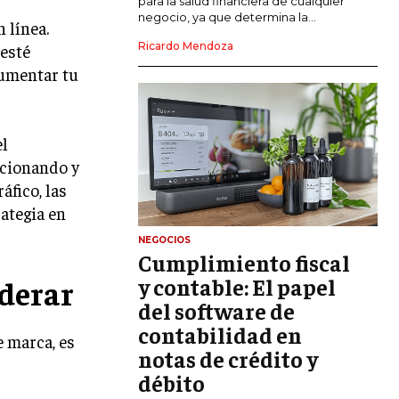
para la salud financiera de cualquier
negocio, ya que determina la...
n línea.
GESTIÓN DEL RIESGO EMPRESARIAL
Ricardo Mendoza
 esté
NEGOCIACIÓN Y RESOLUCIÓN DE
aumentar tu
CONFLICTOS
DERECHO EMPRESARIAL Y
REGULACIONES
el
ncionando y
ÉXITO EMPRESARIAL Y CASOS DE
ESTUDIO
áfico, las
rategia en
GOBIERNO CORPORATIVO
NEGOCIOS
Cumplimiento fiscal
NEGOCIOS
ESTRATEGIAS DE NEGOCIOS
y contable: El papel
derar
del software de
MARKETING B2B
contabilidad en
e marca, es
MARKETING B2C
notas de crédito y
débito
FRANQUICIAS