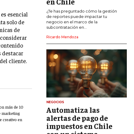
en Chile
CALIDAD Y MEJORA CONTINUA
¿Te has preguntado cómo la gestión
 es esencial
de reportes puede impactar tu
ata solo de
negocio en el marco de la
TALENTOS
subcontratación en...
cnicas de
RECURSOS HUMANOS Y GESTIÓN DEL
TALENTO
 considerar
Ricardo Mendoza
 contenido
COMPENSACIÓN Y BENEFICIOS
s destacar
RECLUTAMIENTO Y SELECCIÓN
del cliente.
DESARROLLO DE PERSONAL
GESTIÓN DEL DESEMPEÑO
CULTURA Y CLIMA ORGANIZACIONAL
NEGOCIOS
ÉTICA EMPRESARIAL Y
Con más de 10
Automatiza las
RESPONSABILIDAD SOCIAL
de marketing
alertas de pago de
e creativo en
impuestos en Chile
BLOG
con un sistema