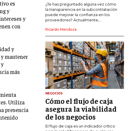
tivo es
COMERCIO INTERNACIONAL
¿Te has preguntado alguna vez cómo
la transparencia en la subcontratación
ng y
EXPANSIÓN GLOBAL
puede mejorar la confianza en los
intereses y
proveedores? Actualmente,...
uenen con
IMPORTACIÓN Y EXPORTACIÓN
Ricardo Mendoza
ALIANZAS ESTRATÉGICAS
idad y
TECNOLOGIA
s y mantener
SOSTENIBILIDAD Y MEDIO AMBIENTE
 y
GESTIÓN DE LA INNOVACIÓN
encia más
TECNOLÓGICA
TRANSFORMACIÓN DIGITAL
amienta
NEGOCIOS
ANALÍTICA EMPRESARIAL Y BUSINESS
Cómo el flujo de caja
INTELLIGENCE
es. Utiliza
asegura la viabilidad
na presencia
CIBERSEGURIDAD EMPRESARIAL
de los negocios
ontenido
ESTRATEGIA
El flujo de caja es un indicador crítico
EMPRESAS FAMILIARES Y SUCESIÓN