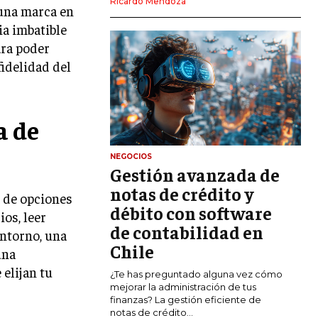
Ricardo Mendoza
 una marca en
MARKETING DIGITAL
ia imbatible
PUBLICIDAD
ara poder
fidelidad del
VENTAS Y PERSUASIÓN
GESTIÓN DE PRODUCTOS
a de
COMUNICACIÓN CORPORATIVA
GESTIÓN DE MARCA
NEGOCIOS
Gestión avanzada de
INVESTIGACIÓN DE MERCADO
notas de crédito y
 de opciones
ANÁLISIS DE COMPETENCIA
débito con software
os, leer
de contabilidad en
GESTIÓN DE CLIENTES
entorno, una
Chile
una
EMPRENDIMIENTO
 elijan tu
¿Te has preguntado alguna vez cómo
INNOVACIÓN EMPRESARIAL
mejorar la administración de tus
finanzas? La gestión eficiente de
GESTIÓN DEL CAMBIO
notas de crédito...