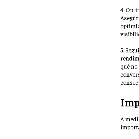
4. Opti
Asegúra
optimiz
visibil
5. Segu
rendimi
qué no.
convers
consec
Imp
A medid
importa