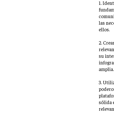
1. Iden
fundame
comunic
las nec
ellos.
2. Crea
relevan
su inte
infogra
amplia.
3. Util
poderos
platafo
sólida 
relevan