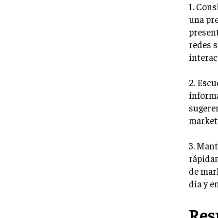
1. Cons
una pre
present
redes s
interac
2. Escu
informa
sugeren
market
3. Mant
rápidam
de mark
día y e
Re