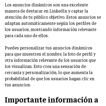
Los anuncios dinámicos son una excelente
TRANSFORMACIÓN DIGITAL
manera de destacar en LinkedIn y captar la
ANALÍTICA EMPRESARIAL Y BUSINESS
atención de tu público objetivo. Estos anuncios se
INTELLIGENCE
adaptan automáticamente según los perfiles de
CIBERSEGURIDAD EMPRESARIAL
los usuarios, mostrando información relevante
para cada uno de ellos.
ESTRATEGIA
EMPRESAS FAMILIARES Y SUCESIÓN
Puedes personalizar tus anuncios dinámicos
GESTIÓN DEL RIESGO EMPRESARIAL
para que muestren el nombre, la foto de perfil y
otra información relevante de los usuarios que
NEGOCIACIÓN Y RESOLUCIÓN DE CONFLICTOS
los visualizan. Esto crea una sensación de
DERECHO EMPRESARIAL Y REGULACIONES
cercanía y personalización, lo que aumenta la
probabilidad de que los usuarios hagan clic en
ÉXITO EMPRESARIAL Y CASOS DE ESTUDIO
tus anuncios.
GOBIERNO CORPORATIVO
Importante información a
NEGOCIOS
ESTRATEGIAS DE NEGOCIOS