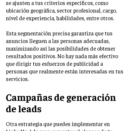
se ajusten a tus criterios específicos, como
INVESTIGACIÓN DE MERCADO
ubicación geográfica, sector profesional, cargo,
ANÁLISIS DE COMPETENCIA
nivel de experiencia, habilidades, entre otros.
GESTIÓN DE CLIENTES
Esta segmentación precisa garantiza que tus
EMPRENDIMIENTO
anuncios lleguen a las personas adecuadas,
INNOVACIÓN EMPRESARIAL
maximizando así las posibilidades de obtener
GESTIÓN DEL CAMBIO
resultados positivos. No hay nada más efectivo
que dirigir tus esfuerzos de publicidad a
LIDERAZGO
personas que realmente están interesadas en tus
HABILIDADES DIRECTIVAS
servicios.
EMPRENDIMIENTO
Campañas de generación
PLANIFICACIÓN EMPRESARIAL
de leads
FINANZAS
FINANZAS Y CONTABILIDAD
Otra estrategia que puedes implementar en
GESTIÓN DE RECURSOS FINANCIEROS