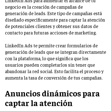
LinkedIn Ads para aumentar el alcance de tu
negocio es la creación de campañas de
INVERSIONES Y MERCADOS FINANCIEROS
generación de leads. Este tipo de campañas está
CONTABILIDAD EMPRESARIAL
diseñado específicamente para captar la atención
de potenciales clientes y obtener sus datos de
ECONOMÍA EMPRESARIAL
contacto para futuras acciones de marketing.
INTERNACIONAL
NEGOCIOS INTERNACIONALES
LinkedIn Ads te permite crear formularios de
generación de leads que se integran directamente
COMERCIO INTERNACIONAL
con la plataforma, lo que significa que los
EXPANSIÓN GLOBAL
usuarios pueden completarlos sin tener que
abandonar la red social. Esto facilita el proceso y
IMPORTACIÓN Y EXPORTACIÓN
aumenta la tasa de conversión de tus campañas.
ALIANZAS ESTRATÉGICAS
Anuncios dinámicos para
TECNOLOGIA
SOSTENIBILIDAD Y MEDIO AMBIENTE
captar la atención
GESTIÓN DE LA INNOVACIÓN TECNOLÓGICA