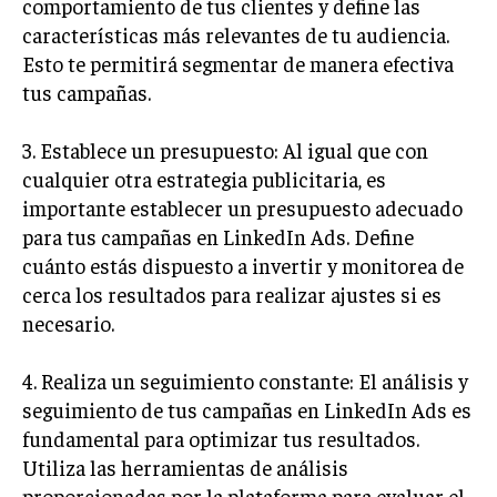
comportamiento de tus clientes y define las
GESTIÓN DE PROYECTOS
características más relevantes de tu audiencia.
Esto te permitirá segmentar de manera efectiva
GESTIÓN DE OPERACIONES Y CADENA DE
SUMINISTRO
tus campañas.
LOGÍSTICA EMPRESARIAL
3. Establece un presupuesto: Al igual que con
CALIDAD Y MEJORA CONTINUA
cualquier otra estrategia publicitaria, es
importante establecer un presupuesto adecuado
TALENTOS
para tus campañas en LinkedIn Ads. Define
RECURSOS HUMANOS Y GESTIÓN DEL
TALENTO
cuánto estás dispuesto a invertir y monitorea de
cerca los resultados para realizar ajustes si es
COMPENSACIÓN Y BENEFICIOS
necesario.
RECLUTAMIENTO Y SELECCIÓN
4. Realiza un seguimiento constante: El análisis y
DESARROLLO DE PERSONAL
seguimiento de tus campañas en LinkedIn Ads es
GESTIÓN DEL DESEMPEÑO
fundamental para optimizar tus resultados.
Utiliza las herramientas de análisis
CULTURA Y CLIMA ORGANIZACIONAL
proporcionadas por la plataforma para evaluar el