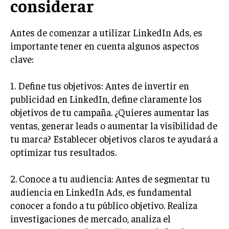
considerar
MARKETING B2B
Antes de comenzar a utilizar LinkedIn Ads, es
MARKETING B2C
importante tener en cuenta algunos aspectos
FRANQUICIAS
clave:
MARKETING DE INFLUENCERS
1. Define tus objetivos: Antes de invertir en
publicidad en LinkedIn, define claramente los
E-COMMERCE
E-COMMERCE Y COMERCIO ELECTRÓNICO
objetivos de tu campaña. ¿Quieres aumentar las
ventas, generar leads o aumentar la visibilidad de
ESTRATEGIAS DE PRICING Y GESTIÓN DE
PRECIOS
tu marca? Establecer objetivos claros te ayudará a
optimizar tus resultados.
GESTIÓN DE CRISIS EMPRESARIALES
EMPRESAS Y STARTUPS TECNOLÓGICAS
2. Conoce a tu audiencia: Antes de segmentar tu
audiencia en LinkedIn Ads, es fundamental
GESTIÓN DE LA EXPERIENCIA DEL CLIENTE
conocer a fondo a tu público objetivo. Realiza
investigaciones de mercado, analiza el
MÁS
PROYECTOS