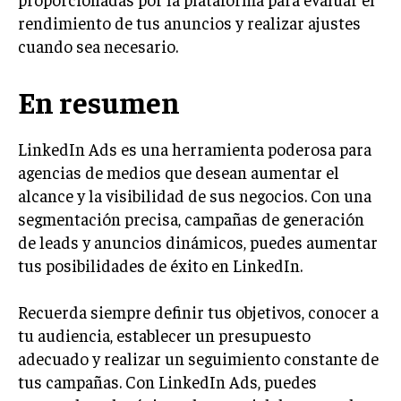
ÉTICA EMPRESARIAL Y RESPONSABILIDAD
rendimiento de tus anuncios y realizar ajustes
SOCIAL
cuando sea necesario.
BLOG
En resumen
LinkedIn Ads es una herramienta poderosa para
Acerca de
Últimas entradas
agencias de medios que desean aumentar el
alcance y la visibilidad de sus negocios. Con una
Ricardo Mendoza
segmentación precisa, campañas de generación
Soy Ricardo Mendoza, periodista de negocios e
de leads y anuncios dinámicos, puedes aumentar
innovación, con amplia trayectoria. Desde hace
más de diez años, colaboro en un reconocido
tus posibilidades de éxito en LinkedIn.
portal de noticias, abarcando desde noticias
corporativas hasta tendencias innovadoras. Creo firmemente en
Recuerda siempre definir tus objetivos, conocer a
el periodismo como motor de cambio, manteniendo a la
sociedad actualizada y proactiva.
tu audiencia, establecer un presupuesto
adecuado y realizar un seguimiento constante de
Aparece en periódicos digitales y domina los buscadores,
tus campañas. Con LinkedIn Ads, puedes
Infórmate aquí.