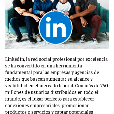
Welcome to Liberty Case
We have a curated list of the most noteworthy news from all
across the globe. With any subscription plan, you get access
to
exclusive articles
that let you stay ahead of the curve.
Your Profile
NEWS
LIFESTYLE
PUBLIC OPINION
LinkedIn, la red social profesional por excelencia,
se ha convertido en una herramienta
fundamental para las empresas y agencias de
medios que buscan aumentar su alcance y
visibilidad en el mercado laboral. Con más de 760
millones de usuarios distribuidos en todo el
mundo, es el lugar perfecto para establecer
conexiones empresariales, promocionar
productos o servicios y captar potenciales