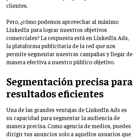
clientes.
LIFESTYLE
Pero, ¿cómo podemos aprovechar al máximo
MARKETING
ESTRATEGIAS DE MARKETING
LinkedIn para lograr nuestros objetivos
comerciales? La respuesta está en LinkedIn Ads,
AGENCIAS DE MARKETING
AGENCIAS DE POSICIONAMIENTO WEB SEO
la plataforma publicitaria de la red que nos
permite segmentar nuestras campañas y llegar de
VENTA DE ENLACES
manera efectiva a nuestro público objetivo.
MARKETING DIGITAL
Segmentación precisa para
PUBLICIDAD
resultados eficientes
VENTAS Y PERSUASIÓN
GESTIÓN DE PRODUCTOS
Una de las grandes ventajas de LinkedIn Ads es
su capacidad para segmentar la audiencia de
COMUNICACIÓN CORPORATIVA
manera precisa. Como agencia de medios, puedes
GESTIÓN DE MARCA
dirigir tus anuncios solo a aquellos usuarios que