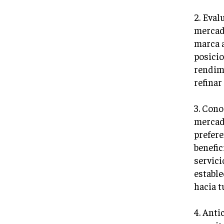
2. Eval
mercado
marca a
posicio
rendimi
refinar
3. Cono
mercado
prefere
benefic
servici
estable
hacia t
4. Anti