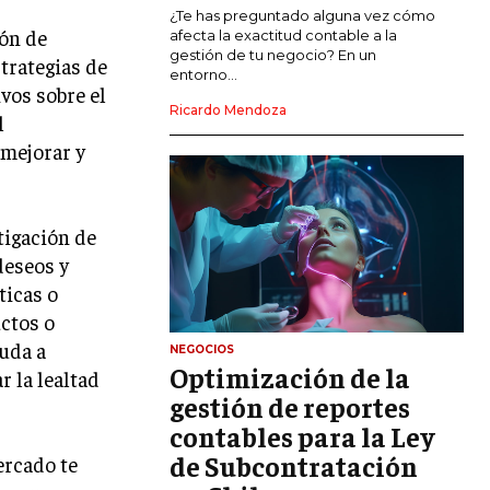
MARKETING DE INFLUENCERS
¿Te has preguntado alguna vez cómo
ión de
afecta la exactitud contable a la
gestión de tu negocio? En un
strategias de
E-COMMERCE
entorno...
E-COMMERCE Y COMERCIO ELECTRÓNICO
vos sobre el
Ricardo Mendoza
l
ESTRATEGIAS DE PRICING Y GESTIÓN DE
 mejorar y
PRECIOS
GESTIÓN DE CRISIS EMPRESARIALES
EMPRESAS Y STARTUPS TECNOLÓGICAS
tigación de
deseos y
GESTIÓN DE LA EXPERIENCIA DEL
ticas o
CLIENTE
uctos o
yuda a
MÁS
NEGOCIOS
PROYECTOS
Optimización de la
r la lealtad
GESTIÓN DE PROYECTOS
gestión de reportes
GESTIÓN DE OPERACIONES Y CADENA
contables para la Ley
DE SUMINISTRO
de Subcontratación
ercado te
LOGÍSTICA EMPRESARIAL