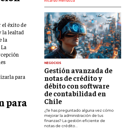
Ricardo Mendoza
MARKETING DIGITAL
PUBLICIDAD
el éxito de
VENTAS Y PERSUASIÓN
 la lealtad
e la
GESTIÓN DE PRODUCTOS
 La
COMUNICACIÓN CORPORATIVA
rcepción
nes
GESTIÓN DE MARCA
NEGOCIOS
Gestión avanzada de
INVESTIGACIÓN DE MERCADO
izarla para
notas de crédito y
ANÁLISIS DE COMPETENCIA
débito con software
de contabilidad en
GESTIÓN DE CLIENTES
n para
Chile
EMPRENDIMIENTO
¿Te has preguntado alguna vez cómo
INNOVACIÓN EMPRESARIAL
mejorar la administración de tus
finanzas? La gestión eficiente de
GESTIÓN DEL CAMBIO
notas de crédito...