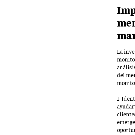
Imp
mer
mar
La inv
monitor
análisi
del mer
monito
1. Iden
ayudar
cliente
emergen
oportun