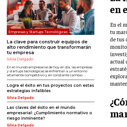
en 
En el m
tu marc
Empresas y Startups Tecnológicas
de tus 
La clave para construir equipos de
monitor
alto rendimiento que transformarán
tu empresa
investi
Silvia Delgado
actual 
En el mundo empresarial de hoy en día, las empresas
estraté
y startups tecnológicas se enfrentan a un entorno
explora
altamente competitivo y en constante cambio....
mantene
Logra el éxito en tus proyectos con estas
estrategias infalibles
¿Có
Silvia Delgado
Las claves del éxito en el mundo
man
empresarial: ¿Cumplimiento normativo o
riesgo inminente?
Silvia Delgado