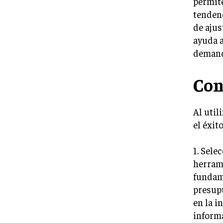
permite
tendenc
de ajus
ayuda a
demand
Con
Al util
el éxit
1. Sele
herrami
fundame
presupu
en la i
inform