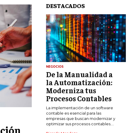
DESTACADOS
NEGOCIOS
De la Manualidad a
LIFESTYLE
la Automatización:
MARKETING
Moderniza tus
ESTRATEGIAS DE MARKETING
Procesos Contables
AGENCIAS DE MARKETING
La implementación de un software
AGENCIAS DE POSICIONAMIENTO WEB
contable es esencial para las
SEO
empresas que buscan modernizar y
optimizar sus procesos contables....
ación
VENTA DE ENLACES