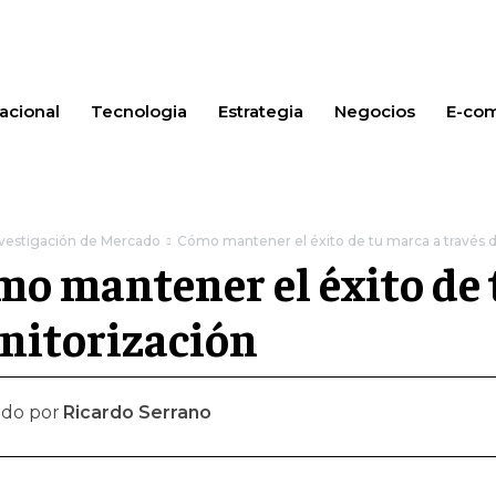
acional
Tecnologia
Estrategia
Negocios
E-co
nvestigación de Mercado
Cómo mantener el éxito de tu marca a través d
o mantener el éxito de t
nitorización
ado por
Ricardo Serrano