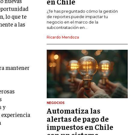
en Chile
mo nuevas
 oportunidad
CALIDAD Y MEJORA CONTINUA
¿Te has preguntado cómo la gestión
, lo que te
de reportes puede impactar tu
negocio en el marco de la
ente a las
TALENTOS
subcontratación en...
RECURSOS HUMANOS Y GESTIÓN DEL
TALENTO
Ricardo Mendoza
COMPENSACIÓN Y BENEFICIOS
RECLUTAMIENTO Y SELECCIÓN
ara mantener
DESARROLLO DE PERSONAL
GESTIÓN DEL DESEMPEÑO
erosas
CULTURA Y CLIMA ORGANIZACIONAL
s
NEGOCIOS
ÉTICA EMPRESARIAL Y
s y
Automatiza las
RESPONSABILIDAD SOCIAL
 experiencia
alertas de pago de
a
impuestos en Chile
BLOG
con un sistema