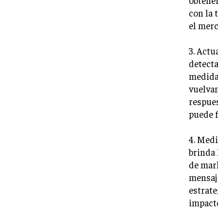
con la 
el merc
3. Actu
detecta
medidas
vuelvan
respues
puede f
4. Medi
brinda 
de mark
mensaje
estrate
impacto