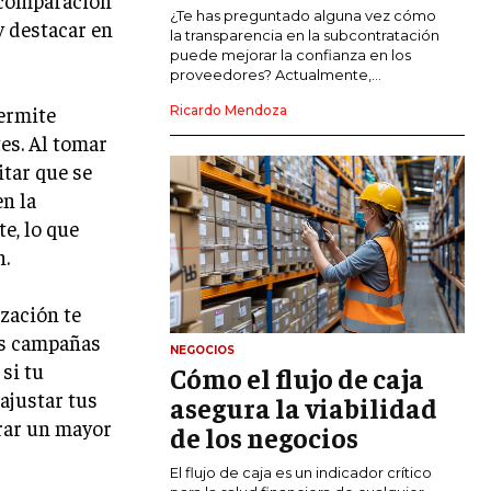
COMERCIO INTERNACIONAL
¿Te has preguntado alguna vez cómo
y destacar en
la transparencia en la subcontratación
EXPANSIÓN GLOBAL
puede mejorar la confianza en los
proveedores? Actualmente,...
IMPORTACIÓN Y EXPORTACIÓN
permite
Ricardo Mendoza
ALIANZAS ESTRATÉGICAS
es. Al tomar
tar que se
TECNOLOGIA
en la
SOSTENIBILIDAD Y MEDIO AMBIENTE
e, lo que
GESTIÓN DE LA INNOVACIÓN
n.
TECNOLÓGICA
ización te
TRANSFORMACIÓN DIGITAL
us campañas
NEGOCIOS
ANALÍTICA EMPRESARIAL Y BUSINESS
 si tu
Cómo el flujo de caja
INTELLIGENCE
 ajustar tus
asegura la viabilidad
CIBERSEGURIDAD EMPRESARIAL
grar un mayor
de los negocios
ESTRATEGIA
El flujo de caja es un indicador crítico
EMPRESAS FAMILIARES Y SUCESIÓN