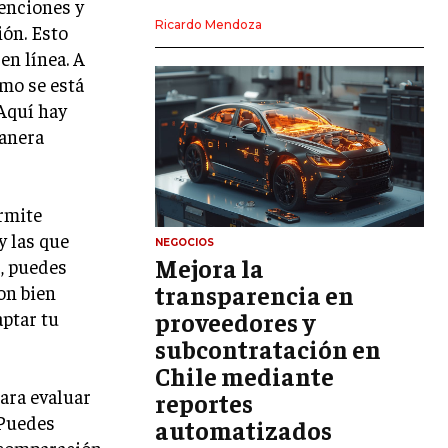
enciones y
LIDERAZGO
Ricardo Mendoza
ión. Esto
en línea. A
HABILIDADES DIRECTIVAS
ómo se está
EMPRENDIMIENTO
Aquí hay
manera
PLANIFICACIÓN EMPRESARIAL
FINANZAS
FINANZAS Y CONTABILIDAD
ermite
y las que
GESTIÓN DE RECURSOS FINANCIEROS
NEGOCIOS
Mejora la
s, puedes
INVERSIONES Y MERCADOS FINANCIEROS
transparencia en
on bien
aptar tu
proveedores y
CONTABILIDAD EMPRESARIAL
subcontratación en
ECONOMÍA EMPRESARIAL
Chile mediante
para evaluar
reportes
INTERNACIONAL
 Puedes
NEGOCIOS INTERNACIONALES
automatizados
 comparación