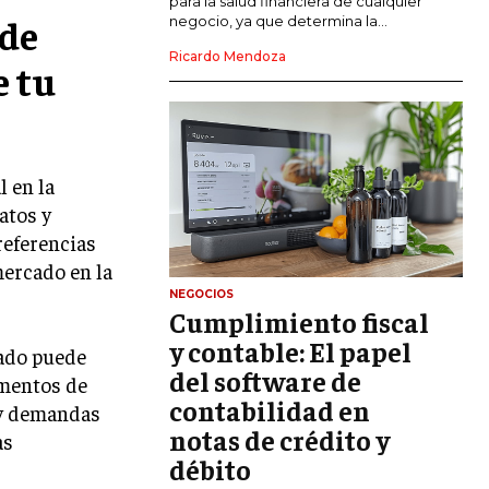
para la salud financiera de cualquier
 de
negocio, ya que determina la...
GESTIÓN DEL RIESGO EMPRESARIAL
Ricardo Mendoza
e tu
NEGOCIACIÓN Y RESOLUCIÓN DE
CONFLICTOS
DERECHO EMPRESARIAL Y
REGULACIONES
 en la
ÉXITO EMPRESARIAL Y CASOS DE
atos y
ESTUDIO
referencias
GOBIERNO CORPORATIVO
mercado en la
NEGOCIOS
Cumplimiento fiscal
NEGOCIOS
ESTRATEGIAS DE NEGOCIOS
y contable: El papel
cado puede
del software de
MARKETING B2B
gmentos de
contabilidad en
 y demandas
MARKETING B2C
notas de crédito y
as
débito
FRANQUICIAS