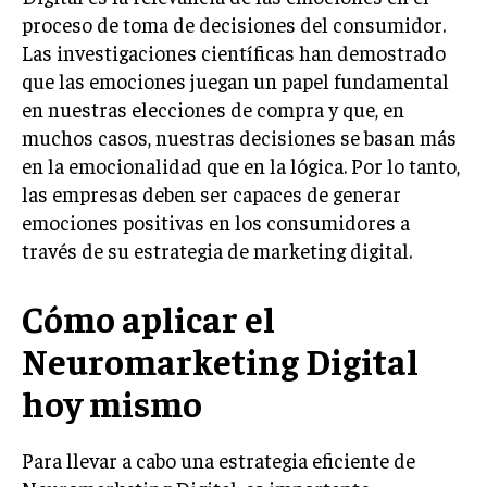
proceso de toma de decisiones del consumidor.
TRANSFORMACIÓN DIGITAL
Las investigaciones científicas han demostrado
ANALÍTICA EMPRESARIAL Y BUSINESS
que las emociones juegan un papel fundamental
INTELLIGENCE
en nuestras elecciones de compra y que, en
CIBERSEGURIDAD EMPRESARIAL
muchos casos, nuestras decisiones se basan más
en la emocionalidad que en la lógica. Por lo tanto,
ESTRATEGIA
las empresas deben ser capaces de generar
EMPRESAS FAMILIARES Y SUCESIÓN
emociones positivas en los consumidores a
GESTIÓN DEL RIESGO EMPRESARIAL
través de su estrategia de marketing digital.
NEGOCIACIÓN Y RESOLUCIÓN DE CONFLICTOS
Cómo aplicar el
DERECHO EMPRESARIAL Y REGULACIONES
Neuromarketing Digital
ÉXITO EMPRESARIAL Y CASOS DE ESTUDIO
hoy mismo
GOBIERNO CORPORATIVO
Para llevar a cabo una estrategia eficiente de
NEGOCIOS
ESTRATEGIAS DE NEGOCIOS