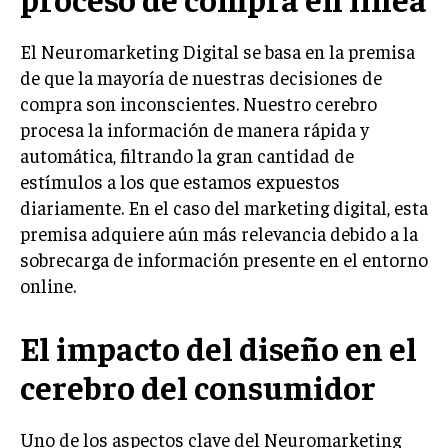
INVESTIGACIÓN DE MERCADO
ANÁLISIS DE COMPETENCIA
El Neuromarketing Digital se basa en la premisa
de que la mayoría de nuestras decisiones de
GESTIÓN DE CLIENTES
compra son inconscientes. Nuestro cerebro
procesa la información de manera rápida y
EMPRENDIMIENTO
INNOVACIÓN EMPRESARIAL
automática, filtrando la gran cantidad de
estímulos a los que estamos expuestos
GESTIÓN DEL CAMBIO
diariamente. En el caso del marketing digital, esta
LIDERAZGO
premisa adquiere aún más relevancia debido a la
sobrecarga de información presente en el entorno
HABILIDADES DIRECTIVAS
online.
EMPRENDIMIENTO
El impacto del diseño en el
PLANIFICACIÓN EMPRESARIAL
cerebro del consumidor
FINANZAS
FINANZAS Y CONTABILIDAD
Uno de los aspectos clave del Neuromarketing
GESTIÓN DE RECURSOS FINANCIEROS