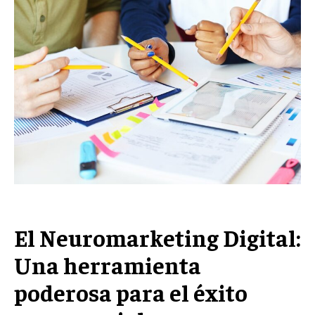
Welcome to Liberty Case
We have a curated list of the most noteworthy news from all
across the globe. With any subscription plan, you get access
to
exclusive articles
that let you stay ahead of the curve.
Your Profile
NEWS
LIFESTYLE
PUBLIC OPINION
El Neuromarketing Digital:
Una herramienta
poderosa para el éxito