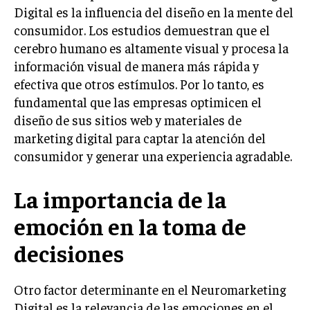
Digital es la influencia del diseño en la mente del
INVERSIONES Y MERCADOS FINANCIEROS
consumidor. Los estudios demuestran que el
cerebro humano es altamente visual y procesa la
CONTABILIDAD EMPRESARIAL
información visual de manera más rápida y
ECONOMÍA EMPRESARIAL
efectiva que otros estímulos. Por lo tanto, es
fundamental que las empresas optimicen el
INTERNACIONAL
diseño de sus sitios web y materiales de
NEGOCIOS INTERNACIONALES
marketing digital para captar la atención del
COMERCIO INTERNACIONAL
consumidor y generar una experiencia agradable.
EXPANSIÓN GLOBAL
La importancia de la
IMPORTACIÓN Y EXPORTACIÓN
emoción en la toma de
ALIANZAS ESTRATÉGICAS
decisiones
TECNOLOGIA
SOSTENIBILIDAD Y MEDIO AMBIENTE
Otro factor determinante en el Neuromarketing
GESTIÓN DE LA INNOVACIÓN TECNOLÓGICA
Digital es la relevancia de las emociones en el