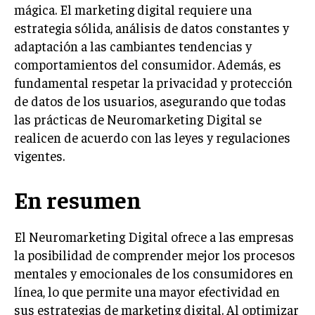
mágica. El marketing digital requiere una
ÉTICA EMPRESARIAL Y RESPONSABILIDAD
SOCIAL
estrategia sólida, análisis de datos constantes y
adaptación a las cambiantes tendencias y
BLOG
comportamientos del consumidor. Además, es
fundamental respetar la privacidad y protección
de datos de los usuarios, asegurando que todas
las prácticas de Neuromarketing Digital se
Acerca de
Últimas entradas
realicen de acuerdo con las leyes y regulaciones
vigentes.
Ricardo Serrano
Soy Ricardo Serrano, apasionado de la
comunicación persuasiva. Con más de 10 años de
En resumen
experiencia, uso la palabra escrita para crear
estrategias de marketing exitosas. Amante de la
poesía y el ajedrez, siempre busco el enfoque creativo en cada
El Neuromarketing Digital ofrece a las empresas
historia.
la posibilidad de comprender mejor los procesos
mentales y emocionales de los consumidores en
Aparece en periódicos digitales y domina los buscadores,
Infórmate aquí.
línea, lo que permite una mayor efectividad en
sus estrategias de marketing digital. Al optimizar