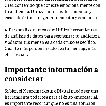
GESTIÓN DE PROYECTOS
Crea contenido que conecte emocionalmente con
tu audiencia. Utiliza historias, testimonios y
GESTIÓN DE OPERACIONES Y CADENA DE
casos de éxito para generar empatía y confianza.
SUMINISTRO
LOGÍSTICA EMPRESARIAL
4. Personaliza tu mensaje: Utiliza herramientas
de análisis de datos para segmentar tu audiencia
CALIDAD Y MEJORA CONTINUA
y adaptar tus mensajes a cada grupo específico.
TALENTOS
Cuanto más personalizado sea tu mensaje, más
RECURSOS HUMANOS Y GESTIÓN DEL
efectivo será.
TALENTO
COMPENSACIÓN Y BENEFICIOS
Importante información a
RECLUTAMIENTO Y SELECCIÓN
considerar
DESARROLLO DE PERSONAL
Si bien el Neuromarketing Digital puede ser una
GESTIÓN DEL DESEMPEÑO
herramienta poderosa para el éxito empresarial,
CULTURA Y CLIMA ORGANIZACIONAL
es importante recordar que no es una solución