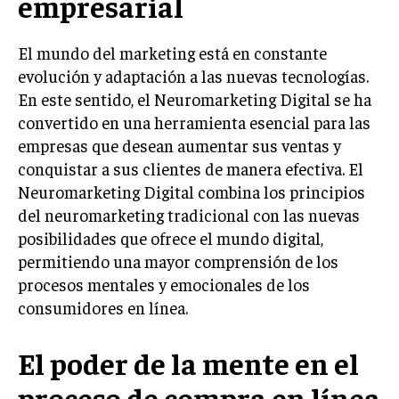
empresarial
LIFESTYLE
El mundo del marketing está en constante
MARKETING
evolución y adaptación a las nuevas tecnologías.
ESTRATEGIAS DE MARKETING
En este sentido, el Neuromarketing Digital se ha
AGENCIAS DE MARKETING
convertido en una herramienta esencial para las
AGENCIAS DE POSICIONAMIENTO WEB SEO
empresas que desean aumentar sus ventas y
VENTA DE ENLACES
conquistar a sus clientes de manera efectiva. El
Neuromarketing Digital combina los principios
MARKETING DIGITAL
del neuromarketing tradicional con las nuevas
posibilidades que ofrece el mundo digital,
PUBLICIDAD
permitiendo una mayor comprensión de los
VENTAS Y PERSUASIÓN
procesos mentales y emocionales de los
GESTIÓN DE PRODUCTOS
consumidores en línea.
COMUNICACIÓN CORPORATIVA
El poder de la mente en el
GESTIÓN DE MARCA
proceso de compra en línea