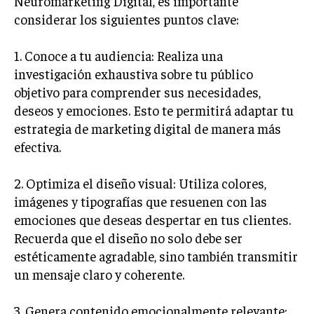
Neuromarketing Digital, es importante
considerar los siguientes puntos clave:
MARKETING B2B
MARKETING B2C
1. Conoce a tu audiencia: Realiza una
investigación exhaustiva sobre tu público
FRANQUICIAS
objetivo para comprender sus necesidades,
MARKETING DE INFLUENCERS
deseos y emociones. Esto te permitirá adaptar tu
estrategia de marketing digital de manera más
E-COMMERCE
efectiva.
E-COMMERCE Y COMERCIO ELECTRÓNICO
ESTRATEGIAS DE PRICING Y GESTIÓN DE
2. Optimiza el diseño visual: Utiliza colores,
PRECIOS
imágenes y tipografías que resuenen con las
GESTIÓN DE CRISIS EMPRESARIALES
emociones que deseas despertar en tus clientes.
Recuerda que el diseño no solo debe ser
EMPRESAS Y STARTUPS TECNOLÓGICAS
estéticamente agradable, sino también transmitir
GESTIÓN DE LA EXPERIENCIA DEL CLIENTE
un mensaje claro y coherente.
MÁS
3. Genera contenido emocionalmente relevante:
PROYECTOS