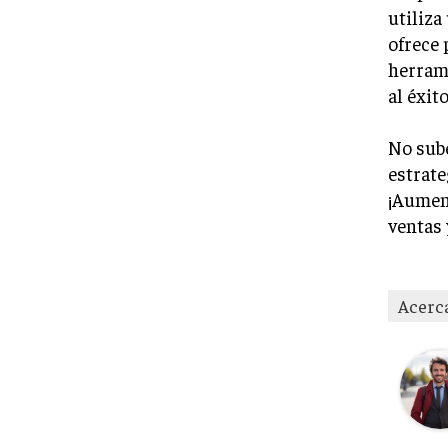
utiliza
ofrece 
herrami
al éxito
No sube
estrate
¡Aument
ventas 
Acerc