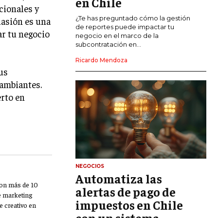
en Chile
cionales y
CALIDAD Y MEJORA CONTINUA
¿Te has preguntado cómo la gestión
uasión es una
de reportes puede impactar tu
ar tu negocio
negocio en el marco de la
TALENTOS
subcontratación en...
RECURSOS HUMANOS Y GESTIÓN DEL
TALENTO
Ricardo Mendoza
us
COMPENSACIÓN Y BENEFICIOS
cambiantes.
erto en
RECLUTAMIENTO Y SELECCIÓN
DESARROLLO DE PERSONAL
GESTIÓN DEL DESEMPEÑO
CULTURA Y CLIMA ORGANIZACIONAL
NEGOCIOS
ÉTICA EMPRESARIAL Y
Automatiza las
RESPONSABILIDAD SOCIAL
Con más de 10
alertas de pago de
de marketing
impuestos en Chile
BLOG
e creativo en
con un sistema