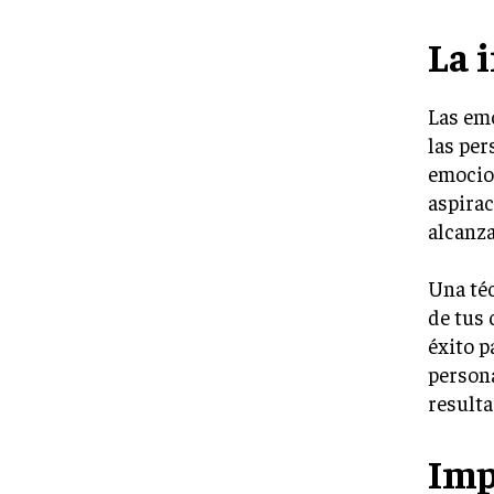
La 
Las em
las per
emocion
aspirac
alcanza
Una téc
de tus 
éxito p
persona
resulta
Imp