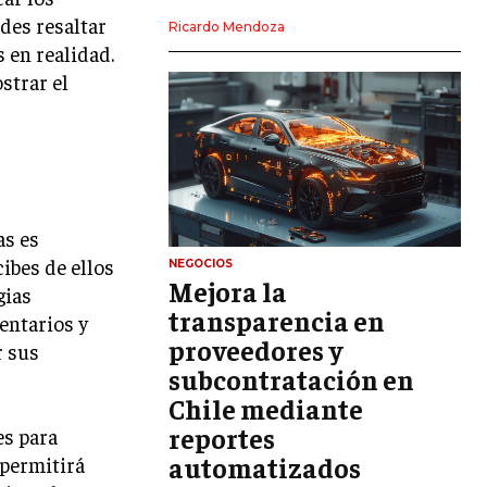
des resaltar
LIDERAZGO
Ricardo Mendoza
 en realidad.
HABILIDADES DIRECTIVAS
strar el
EMPRENDIMIENTO
PLANIFICACIÓN EMPRESARIAL
FINANZAS
FINANZAS Y CONTABILIDAD
as es
GESTIÓN DE RECURSOS FINANCIEROS
ibes de ellos
NEGOCIOS
Mejora la
gias
INVERSIONES Y MERCADOS FINANCIEROS
transparencia en
entarios y
proveedores y
CONTABILIDAD EMPRESARIAL
r sus
subcontratación en
ECONOMÍA EMPRESARIAL
Chile mediante
reportes
es para
INTERNACIONAL
NEGOCIOS INTERNACIONALES
automatizados
 permitirá