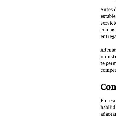
Antes d
estable
servici
con las
entreg
Además,
indust
te perm
competi
Con
En resu
habilid
adaptar