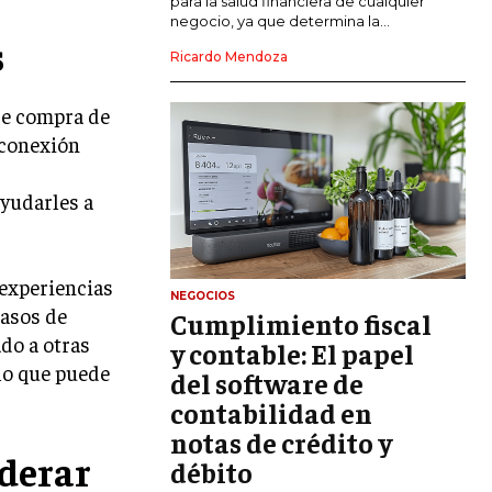
para la salud financiera de cualquier
negocio, ya que determina la...
GESTIÓN DEL RIESGO EMPRESARIAL
s
Ricardo Mendoza
NEGOCIACIÓN Y RESOLUCIÓN DE
CONFLICTOS
de compra de
 conexión
DERECHO EMPRESARIAL Y
REGULACIONES
ayudarles a
ÉXITO EMPRESARIAL Y CASOS DE
ESTUDIO
GOBIERNO CORPORATIVO
 experiencias
NEGOCIOS
casos de
Cumplimiento fiscal
NEGOCIOS
ESTRATEGIAS DE NEGOCIOS
do a otras
y contable: El papel
 lo que puede
del software de
MARKETING B2B
contabilidad en
MARKETING B2C
notas de crédito y
derar
débito
FRANQUICIAS