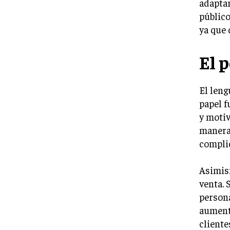
adaptar
público
ya que 
El 
El leng
papel f
y motiv
manera 
compli
Asimism
venta. 
persona
aumenta
cliente