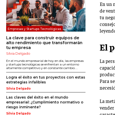
En un 
de vent
tu nego
consejo
Empresas y Startups Tecnológicas
leyendo
La clave para construir equipos de
alto rendimiento que transformarán
El 
tu empresa
Silvia Delgado
La pers
En el mundo empresarial de hoy en día, las empresas
y startups tecnológicas se enfrentan a un entorno
capacid
altamente competitivo y en constante cambio....
product
Logra el éxito en tus proyectos con estas
Para se
estrategias infalibles
necesid
Silvia Delgado
Las claves del éxito en el mundo
La metá
empresarial: ¿Cumplimiento normativo o
vender 
riesgo inminente?
caracte
Silvia Delgado