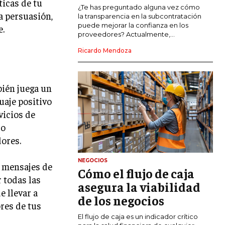
ticas de tu
COMERCIO INTERNACIONAL
¿Te has preguntado alguna vez cómo
la persuasión,
la transparencia en la subcontratación
EXPANSIÓN GLOBAL
puede mejorar la confianza en los
e.
proveedores? Actualmente,...
IMPORTACIÓN Y EXPORTACIÓN
Ricardo Mendoza
ALIANZAS ESTRATÉGICAS
bién juega un
TECNOLOGIA
SOSTENIBILIDAD Y MEDIO AMBIENTE
uaje positivo
vicios de
GESTIÓN DE LA INNOVACIÓN
TECNOLÓGICA
 o
ores.
TRANSFORMACIÓN DIGITAL
NEGOCIOS
ANALÍTICA EMPRESARIAL Y BUSINESS
s mensajes de
Cómo el flujo de caja
INTELLIGENCE
 todas las
asegura la viabilidad
CIBERSEGURIDAD EMPRESARIAL
e llevar a
de los negocios
res de tus
ESTRATEGIA
El flujo de caja es un indicador crítico
EMPRESAS FAMILIARES Y SUCESIÓN