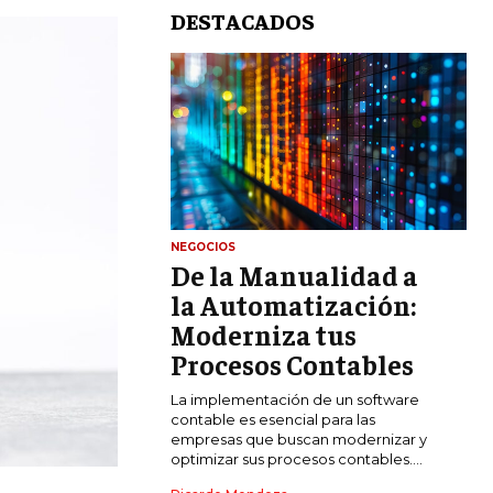
DESTACADOS
NEGOCIOS
De la Manualidad a
LIFESTYLE
la Automatización:
MARKETING
Moderniza tus
ESTRATEGIAS DE MARKETING
Procesos Contables
AGENCIAS DE MARKETING
La implementación de un software
AGENCIAS DE POSICIONAMIENTO WEB
contable es esencial para las
SEO
empresas que buscan modernizar y
optimizar sus procesos contables....
VENTA DE ENLACES