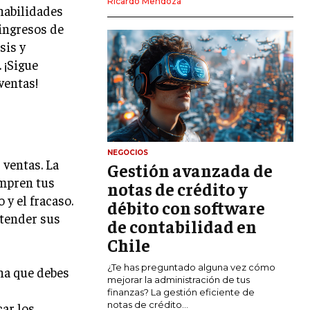
Ricardo Mendoza
habilidades
MARKETING DIGITAL
 ingresos de
PUBLICIDAD
sis y
 ¡Sigue
VENTAS Y PERSUASIÓN
ventas!
GESTIÓN DE PRODUCTOS
COMUNICACIÓN CORPORATIVA
GESTIÓN DE MARCA
NEGOCIOS
 ventas. La
Gestión avanzada de
INVESTIGACIÓN DE MERCADO
ompren tus
notas de crédito y
 y el fracaso.
ANÁLISIS DE COMPETENCIA
débito con software
ntender sus
de contabilidad en
GESTIÓN DE CLIENTES
Chile
EMPRENDIMIENTO
¿Te has preguntado alguna vez cómo
ina que debes
INNOVACIÓN EMPRESARIAL
mejorar la administración de tus
finanzas? La gestión eficiente de
GESTIÓN DEL CAMBIO
notas de crédito...
car los