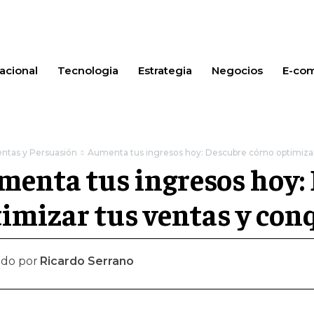
acional
Tecnologia
Estrategia
Negocios
E-co
ntas y Persuasión
Aumenta tus ingresos hoy: Descubre cómo optimizar t
menta tus ingresos hoy:
imizar tus ventas y conq
ado por
Ricardo Serrano