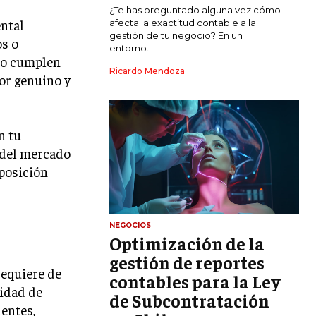
MARKETING DE INFLUENCERS
¿Te has preguntado alguna vez cómo
ental
afecta la exactitud contable a la
gestión de tu negocio? En un
os o
E-COMMERCE
entorno...
E-COMMERCE Y COMERCIO ELECTRÓNICO
 no cumplen
Ricardo Mendoza
lor genuino y
ESTRATEGIAS DE PRICING Y GESTIÓN DE
PRECIOS
GESTIÓN DE CRISIS EMPRESARIALES
n tu
EMPRESAS Y STARTUPS TECNOLÓGICAS
 del mercado
 posición
GESTIÓN DE LA EXPERIENCIA DEL
CLIENTE
MÁS
NEGOCIOS
PROYECTOS
Optimización de la
GESTIÓN DE PROYECTOS
gestión de reportes
requiere de
GESTIÓN DE OPERACIONES Y CADENA
contables para la Ley
DE SUMINISTRO
cidad de
de Subcontratación
ientes,
LOGÍSTICA EMPRESARIAL