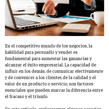
Welcome to Liberty Case
We have a curated list of the most noteworthy news from all
across the globe. With any subscription plan, you get access
to
exclusive articles
that let you stay ahead of the curve.
Your Profile
NEWS
LIFESTYLE
PUBLIC OPINION
En el competitivo mundo de los negocios, la
habilidad para persuadir y vender es
fundamental para aumentar las ganancias y
alcanzar el éxito empresarial. La capacidad de
influir en los demás, de comunicar efectivamente
y de convencer a los clientes de la calidad y el
valor de un producto o servicio, son factores
esenciales que pueden marcar la diferencia entre
el fracaso y el triunfo.
En este artículo, exploraremos algunos consejos