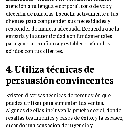
atención a tu lenguaje corporal, tono de voz y
INVERSIONES Y MERCADOS FINANCIEROS
elección de palabras. Escucha activamente a tus
clientes para comprender sus necesidades y
CONTABILIDAD EMPRESARIAL
responder de manera adecuada. Recuerda que la
ECONOMÍA EMPRESARIAL
empatía y la autenticidad son fundamentales
para generar confianza y establecer vínculos
INTERNACIONAL
sólidos con tus clientes.
NEGOCIOS INTERNACIONALES
COMERCIO INTERNACIONAL
4. Utiliza técnicas de
EXPANSIÓN GLOBAL
persuasión convincentes
IMPORTACIÓN Y EXPORTACIÓN
Existen diversas técnicas de persuasión que
ALIANZAS ESTRATÉGICAS
puedes utilizar para aumentar tus ventas.
TECNOLOGIA
Algunas de ellas incluyen la prueba social, donde
SOSTENIBILIDAD Y MEDIO AMBIENTE
resaltas testimonios y casos de éxito, y la escasez,
creando una sensación de urgencia y
GESTIÓN DE LA INNOVACIÓN TECNOLÓGICA