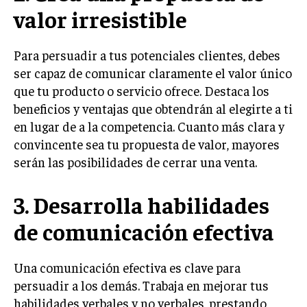
INVESTIGACIÓN DE MERCADO
valor irresistible
ANÁLISIS DE COMPETENCIA
Para persuadir a tus potenciales clientes, debes
GESTIÓN DE CLIENTES
ser capaz de comunicar claramente el valor único
que tu producto o servicio ofrece. Destaca los
EMPRENDIMIENTO
INNOVACIÓN EMPRESARIAL
beneficios y ventajas que obtendrán al elegirte a ti
en lugar de a la competencia. Cuanto más clara y
GESTIÓN DEL CAMBIO
convincente sea tu propuesta de valor, mayores
LIDERAZGO
serán las posibilidades de cerrar una venta.
HABILIDADES DIRECTIVAS
3. Desarrolla habilidades
EMPRENDIMIENTO
de comunicación efectiva
PLANIFICACIÓN EMPRESARIAL
Una comunicación efectiva es clave para
FINANZAS
FINANZAS Y CONTABILIDAD
persuadir a los demás. Trabaja en mejorar tus
habilidades verbales y no verbales, prestando
GESTIÓN DE RECURSOS FINANCIEROS