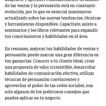
GESTIÓN DE PROYECTOS
de las ventas y la persuasión está en constante
evolución, por lo que es esencial mantenerse
GESTIÓN DE OPERACIONES Y CADENA DE
actualizado sobre las nuevas tendencias, técnicas
SUMINISTRO
y herramientas disponibles. Capacítate, asiste a
LOGÍSTICA EMPRESARIAL
seminarios y lee libros relevantes para expandir
tus conocimientos y habilidades en el área.
CALIDAD Y MEJORA CONTINUA
TALENTOS
En resumen, mejorar tus habilidades de ventas y
RECURSOS HUMANOS Y GESTIÓN DEL
persuasión puede marcar una gran diferencia en
TALENTO
tus ganancias. Conocer a tu cliente ideal, crear
COMPENSACIÓN Y BENEFICIOS
una propuesta de valor irresistible, desarrollar
habilidades de comunicación efectiva, utilizar
RECLUTAMIENTO Y SELECCIÓN
técnicas de persuasión convincentes y
DESARROLLO DE PERSONAL
aprovechar el poder de las redes sociales, son
solo algunos de los poderosos consejos que
GESTIÓN DEL DESEMPEÑO
puedes aplicar en tu negocio.
CULTURA Y CLIMA ORGANIZACIONAL