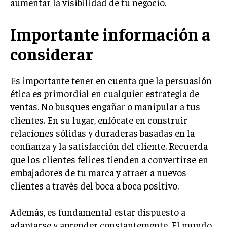
aumentar la visibilidad de tu negocio.
MARKETING B2B
Importante información a
MARKETING B2C
considerar
FRANQUICIAS
MARKETING DE INFLUENCERS
Es importante tener en cuenta que la persuasión
ética es primordial en cualquier estrategia de
E-COMMERCE
ventas. No busques engañar o manipular a tus
E-COMMERCE Y COMERCIO ELECTRÓNICO
clientes. En su lugar, enfócate en construir
ESTRATEGIAS DE PRICING Y GESTIÓN DE
relaciones sólidas y duraderas basadas en la
PRECIOS
confianza y la satisfacción del cliente. Recuerda
GESTIÓN DE CRISIS EMPRESARIALES
que los clientes felices tienden a convertirse en
embajadores de tu marca y atraer a nuevos
EMPRESAS Y STARTUPS TECNOLÓGICAS
clientes a través del boca a boca positivo.
GESTIÓN DE LA EXPERIENCIA DEL CLIENTE
Además, es fundamental estar dispuesto a
MÁS
adaptarse y aprender constantemente. El mundo
PROYECTOS