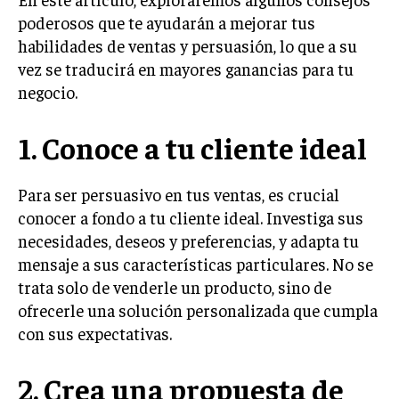
poderosos que te ayudarán a mejorar tus
LIFESTYLE
habilidades de ventas y persuasión, lo que a su
MARKETING
vez se traducirá en mayores ganancias para tu
ESTRATEGIAS DE MARKETING
negocio.
AGENCIAS DE MARKETING
AGENCIAS DE POSICIONAMIENTO WEB SEO
1. Conoce a tu cliente ideal
VENTA DE ENLACES
Para ser persuasivo en tus ventas, es crucial
MARKETING DIGITAL
conocer a fondo a tu cliente ideal. Investiga sus
PUBLICIDAD
necesidades, deseos y preferencias, y adapta tu
mensaje a sus características particulares. No se
VENTAS Y PERSUASIÓN
trata solo de venderle un producto, sino de
GESTIÓN DE PRODUCTOS
ofrecerle una solución personalizada que cumpla
con sus expectativas.
COMUNICACIÓN CORPORATIVA
GESTIÓN DE MARCA
2. Crea una propuesta de