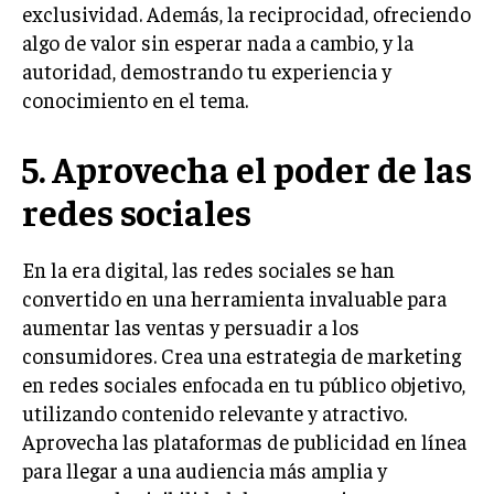
exclusividad. Además, la reciprocidad, ofreciendo
TRANSFORMACIÓN DIGITAL
algo de valor sin esperar nada a cambio, y la
autoridad, demostrando tu experiencia y
ANALÍTICA EMPRESARIAL Y BUSINESS
INTELLIGENCE
conocimiento en el tema.
CIBERSEGURIDAD EMPRESARIAL
5. Aprovecha el poder de las
ESTRATEGIA
redes sociales
EMPRESAS FAMILIARES Y SUCESIÓN
GESTIÓN DEL RIESGO EMPRESARIAL
En la era digital, las redes sociales se han
NEGOCIACIÓN Y RESOLUCIÓN DE CONFLICTOS
convertido en una herramienta invaluable para
aumentar las ventas y persuadir a los
DERECHO EMPRESARIAL Y REGULACIONES
consumidores. Crea una estrategia de marketing
ÉXITO EMPRESARIAL Y CASOS DE ESTUDIO
en redes sociales enfocada en tu público objetivo,
utilizando contenido relevante y atractivo.
GOBIERNO CORPORATIVO
Aprovecha las plataformas de publicidad en línea
NEGOCIOS
para llegar a una audiencia más amplia y
ESTRATEGIAS DE NEGOCIOS