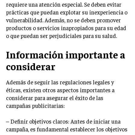
requiere una atención especial. Se deben evitar
MARKETING B2B
prácticas que puedan explotar su inexperiencia o
vulnerabilidad. Además, no se deben promover
MARKETING B2C
productos o servicios inapropiados para su edad
FRANQUICIAS
o que puedan ser perjudiciales para su salud.
MARKETING DE INFLUENCERS
Información importante a
E-COMMERCE
considerar
E-COMMERCE Y COMERCIO ELECTRÓNICO
ESTRATEGIAS DE PRICING Y GESTIÓN DE
PRECIOS
Además de seguir las regulaciones legales y
éticas, existen otros aspectos importantes a
GESTIÓN DE CRISIS EMPRESARIALES
considerar para asegurar el éxito de las
EMPRESAS Y STARTUPS TECNOLÓGICAS
campañas publicitarias:
GESTIÓN DE LA EXPERIENCIA DEL CLIENTE
– Definir objetivos claros: Antes de iniciar una
campaña, es fundamental establecer los objetivos
MÁS
PROYECTOS