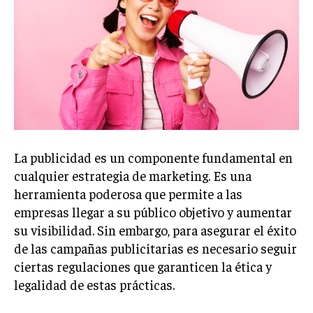
Welcome to Liberty Case
We have a curated list of the most noteworthy news from all
across the globe. With any subscription plan, you get access
to
exclusive articles
that let you stay ahead of the curve.
Your Profile
NEWS
LIFESTYLE
PUBLIC OPINION
La publicidad es un componente fundamental en
cualquier estrategia de marketing. Es una
herramienta poderosa que permite a las
empresas llegar a su público objetivo y aumentar
su visibilidad. Sin embargo, para asegurar el éxito
de las campañas publicitarias es necesario seguir
ciertas regulaciones que garanticen la ética y
legalidad de estas prácticas.