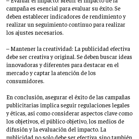
– Evaluar el impacto: Medir el impacto de la
ÉTICA EMPRESARIAL Y RESPONSABILIDAD
campaña es esencial para evaluar su éxito. Se
SOCIAL
deben establecer indicadores de rendimiento y
realizar un seguimiento continuo para realizar
BLOG
los ajustes necesarios.
– Mantener la creatividad: La publicidad efectiva
debe ser creativa y original. Se deben buscar ideas
Acerca de
Últimas entradas
innovadoras y diferentes para destacar en el
Ricardo Serrano
mercado y captar la atención de los
Soy Ricardo Serrano, apasionado de la
consumidores.
comunicación persuasiva. Con más de 10 años de
experiencia, uso la palabra escrita para crear
En conclusión, asegurar el éxito de las campañas
estrategias de marketing exitosas. Amante de la
poesía y el ajedrez, siempre busco el enfoque creativo en cada
publicitarias implica seguir regulaciones legales
historia.
y éticas, así como considerar aspectos clave como
los objetivos, el público objetivo, los medios de
Aparece en periódicos digitales y domina los buscadores,
Infórmate aquí.
difusión y la evaluación del impacto. La
publicidad no solo debe ser efectiva, sino también