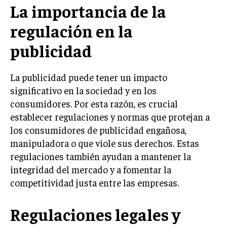
La importancia de la
LIFESTYLE
regulación en la
MARKETING
ESTRATEGIAS DE MARKETING
publicidad
AGENCIAS DE MARKETING
AGENCIAS DE POSICIONAMIENTO WEB SEO
La publicidad puede tener un impacto
significativo en la sociedad y en los
VENTA DE ENLACES
consumidores. Por esta razón, es crucial
establecer regulaciones y normas que protejan a
MARKETING DIGITAL
los consumidores de publicidad engañosa,
PUBLICIDAD
manipuladora o que viole sus derechos. Estas
VENTAS Y PERSUASIÓN
regulaciones también ayudan a mantener la
integridad del mercado y a fomentar la
GESTIÓN DE PRODUCTOS
competitividad justa entre las empresas.
COMUNICACIÓN CORPORATIVA
Regulaciones legales y
GESTIÓN DE MARCA