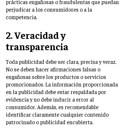
prácticas engañosas o fraudulentas que puedan
perjudicar a los consumidores o a la
INVERSIONES Y MERCADOS FINANCIEROS
competencia.
CONTABILIDAD EMPRESARIAL
2. Veracidad y
ECONOMÍA EMPRESARIAL
transparencia
INTERNACIONAL
NEGOCIOS INTERNACIONALES
Toda publicidad debe ser clara, precisa y veraz.
COMERCIO INTERNACIONAL
No se deben hacer afirmaciones falsas o
EXPANSIÓN GLOBAL
engañosas sobre los productos o servicios
promocionados. La información proporcionada
IMPORTACIÓN Y EXPORTACIÓN
en la publicidad debe estar respaldada por
ALIANZAS ESTRATÉGICAS
evidencia y no debe inducir a error al
consumidor. Además, es recomendable
TECNOLOGIA
identificar claramente cualquier contenido
SOSTENIBILIDAD Y MEDIO AMBIENTE
patrocinado o publicidad encubierta.
GESTIÓN DE LA INNOVACIÓN TECNOLÓGICA