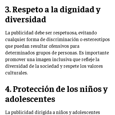
3. Respeto a la dignidad y
TRANSFORMACIÓN DIGITAL
ANALÍTICA EMPRESARIAL Y BUSINESS
diversidad
INTELLIGENCE
CIBERSEGURIDAD EMPRESARIAL
La publicidad debe ser respetuosa, evitando
cualquier forma de discriminación o estereotipos
ESTRATEGIA
que puedan resultar ofensivos para
EMPRESAS FAMILIARES Y SUCESIÓN
determinados grupos de personas. Es importante
GESTIÓN DEL RIESGO EMPRESARIAL
promover una imagen inclusiva que refleje la
diversidad de la sociedad y respete los valores
NEGOCIACIÓN Y RESOLUCIÓN DE CONFLICTOS
culturales.
DERECHO EMPRESARIAL Y REGULACIONES
4. Protección de los niños y
ÉXITO EMPRESARIAL Y CASOS DE ESTUDIO
adolescentes
GOBIERNO CORPORATIVO
NEGOCIOS
La publicidad dirigida a niños y adolescentes
ESTRATEGIAS DE NEGOCIOS