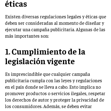
éticas
INVESTIGACIÓN DE MERCADO
ANÁLISIS DE COMPETENCIA
Existen diversas regulaciones legales y éticas que
GESTIÓN DE CLIENTES
deben ser consideradas al momento de diseñar y
ejecutar una campaña publicitaria. Algunas de las
EMPRENDIMIENTO
más importantes son:
INNOVACIÓN EMPRESARIAL
GESTIÓN DEL CAMBIO
1. Cumplimiento de la
LIDERAZGO
legislación vigente
HABILIDADES DIRECTIVAS
Es imprescindible que cualquier campaña
EMPRENDIMIENTO
publicitaria cumpla con las leyes y regulaciones
PLANIFICACIÓN EMPRESARIAL
en el país donde se lleva a cabo. Esto implica no
promover productos o servicios ilegales, respetar
FINANZAS
los derechos de autor y proteger la privacidad de
FINANZAS Y CONTABILIDAD
los consumidores. Además, se deben evitar
GESTIÓN DE RECURSOS FINANCIEROS