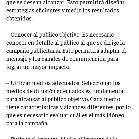
que se desean alcanzar. Esto permitirá diseñar
GESTIÓN DE PROYECTOS
estrategias eficientes y medir los resultados
obtenidos.
GESTIÓN DE OPERACIONES Y CADENA DE
SUMINISTRO
– Conocer al público objetivo: Es necesario
LOGÍSTICA EMPRESARIAL
conocer en detalle al público al que se dirige la
CALIDAD Y MEJORA CONTINUA
campaña publicitaria. Esto permitirá adaptar el
mensaje y los canales de comunicación para
TALENTOS
lograr un mayor impacto.
RECURSOS HUMANOS Y GESTIÓN DEL
TALENTO
– Utilizar medios adecuados: Seleccionar los
COMPENSACIÓN Y BENEFICIOS
medios de difusión adecuados es fundamental
RECLUTAMIENTO Y SELECCIÓN
para alcanzar al público objetivo. Cada medio
tiene características y alcances diferentes, por lo
DESARROLLO DE PERSONAL
que es necesario evaluar cuál es el más idóneo
GESTIÓN DEL DESEMPEÑO
para la campaña.
CULTURA Y CLIMA ORGANIZACIONAL