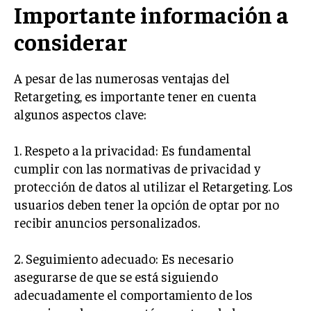
Importante información a
GESTIÓN DE PROYECTOS
considerar
GESTIÓN DE OPERACIONES Y CADENA DE
SUMINISTRO
A pesar de las numerosas ventajas del
LOGÍSTICA EMPRESARIAL
Retargeting, es importante tener en cuenta
CALIDAD Y MEJORA CONTINUA
algunos aspectos clave:
TALENTOS
1. Respeto a la privacidad: Es fundamental
RECURSOS HUMANOS Y GESTIÓN DEL
TALENTO
cumplir con las normativas de privacidad y
protección de datos al utilizar el Retargeting. Los
COMPENSACIÓN Y BENEFICIOS
usuarios deben tener la opción de optar por no
RECLUTAMIENTO Y SELECCIÓN
recibir anuncios personalizados.
DESARROLLO DE PERSONAL
2. Seguimiento adecuado: Es necesario
GESTIÓN DEL DESEMPEÑO
asegurarse de que se está siguiendo
adecuadamente el comportamiento de los
CULTURA Y CLIMA ORGANIZACIONAL