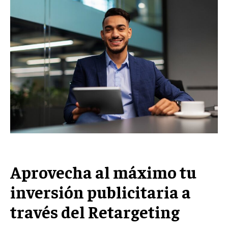
Welcome to Liberty Case
We have a curated list of the most noteworthy news from all
across the globe. With any subscription plan, you get access
to
exclusive articles
that let you stay ahead of the curve.
Your Profile
NEWS
LIFESTYLE
PUBLIC OPINION
Aprovecha al máximo tu
inversión publicitaria a
través del Retargeting