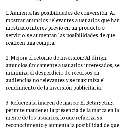
INVERSIONES Y MERCADOS FINANCIEROS
1. Aumenta las posibilidades de conversión: Al
mostrar anuncios relevantes a usuarios que han
CONTABILIDAD EMPRESARIAL
mostrado interés previo en un producto o
ECONOMÍA EMPRESARIAL
servicio, se aumentan las posibilidades de que
realicen una compra.
INTERNACIONAL
NEGOCIOS INTERNACIONALES
2. Mejora el retorno de inversión: Al dirigir
COMERCIO INTERNACIONAL
anuncios únicamente a usuarios interesados, se
minimiza el desperdicio de recursos en
EXPANSIÓN GLOBAL
audiencias no relevantes y se maximiza el
IMPORTACIÓN Y EXPORTACIÓN
rendimiento de la inversión publicitaria.
ALIANZAS ESTRATÉGICAS
3. Refuerza la imagen de marca: El Retargeting
TECNOLOGIA
permite mantener la presencia de la marca en la
SOSTENIBILIDAD Y MEDIO AMBIENTE
mente de los usuarios, lo que refuerza su
reconocimiento y aumenta la posibilidad de que
GESTIÓN DE LA INNOVACIÓN TECNOLÓGICA