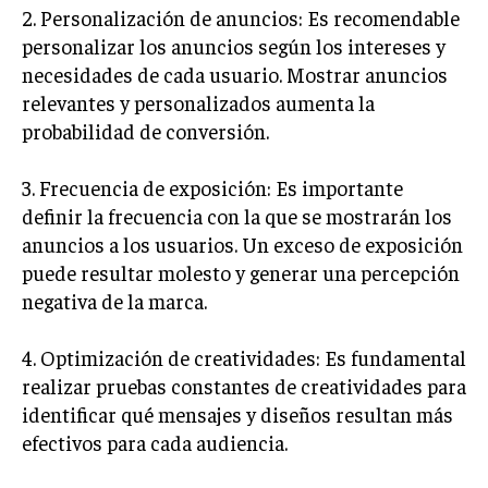
2. Personalización de anuncios: Es recomendable
MARKETING B2B
personalizar los anuncios según los intereses y
necesidades de cada usuario. Mostrar anuncios
MARKETING B2C
relevantes y personalizados aumenta la
FRANQUICIAS
probabilidad de conversión.
MARKETING DE INFLUENCERS
3. Frecuencia de exposición: Es importante
E-COMMERCE
definir la frecuencia con la que se mostrarán los
E-COMMERCE Y COMERCIO ELECTRÓNICO
anuncios a los usuarios. Un exceso de exposición
puede resultar molesto y generar una percepción
ESTRATEGIAS DE PRICING Y GESTIÓN DE
PRECIOS
negativa de la marca.
GESTIÓN DE CRISIS EMPRESARIALES
4. Optimización de creatividades: Es fundamental
EMPRESAS Y STARTUPS TECNOLÓGICAS
realizar pruebas constantes de creatividades para
identificar qué mensajes y diseños resultan más
GESTIÓN DE LA EXPERIENCIA DEL CLIENTE
efectivos para cada audiencia.
MÁS
PROYECTOS