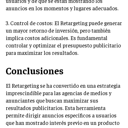
usuarios y de que se están mostrando los
ÉTICA EMPRESARIAL Y RESPONSABILIDAD
anuncios en los momentos y lugares adecuados.
SOCIAL
3. Control de costos: El Retargeting puede generar
BLOG
un mayor retorno de inversión, pero también
implica costos adicionales. Es fundamental
controlar y optimizar el presupuesto publicitario
Acerca de
Últimas entradas
para maximizar los resultados.
Ricardo Mendoza
Conclusiones
Soy Ricardo Mendoza, periodista de negocios e
innovación, con amplia trayectoria. Desde hace
más de diez años, colaboro en un reconocido
El Retargeting se ha convertido en una estrategia
portal de noticias, abarcando desde noticias
imprescindible para las agencias de medios y
corporativas hasta tendencias innovadoras. Creo firmemente en
anunciantes que buscan maximizar sus
el periodismo como motor de cambio, manteniendo a la
sociedad actualizada y proactiva.
resultados publicitarios. Esta herramienta
permite dirigir anuncios específicos a usuarios
Aparece en periódicos digitales y domina los buscadores,
que han mostrado interés previo en un producto
Infórmate aquí.