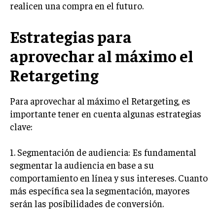
realicen una compra en el futuro.
TRANSFORMACIÓN DIGITAL
ANALÍTICA EMPRESARIAL Y BUSINESS
Estrategias para
INTELLIGENCE
aprovechar al máximo el
CIBERSEGURIDAD EMPRESARIAL
Retargeting
ESTRATEGIA
EMPRESAS FAMILIARES Y SUCESIÓN
Para aprovechar al máximo el Retargeting, es
GESTIÓN DEL RIESGO EMPRESARIAL
importante tener en cuenta algunas estrategias
clave:
NEGOCIACIÓN Y RESOLUCIÓN DE CONFLICTOS
DERECHO EMPRESARIAL Y REGULACIONES
1. Segmentación de audiencia: Es fundamental
segmentar la audiencia en base a su
ÉXITO EMPRESARIAL Y CASOS DE ESTUDIO
comportamiento en línea y sus intereses. Cuanto
GOBIERNO CORPORATIVO
más específica sea la segmentación, mayores
serán las posibilidades de conversión.
NEGOCIOS
ESTRATEGIAS DE NEGOCIOS