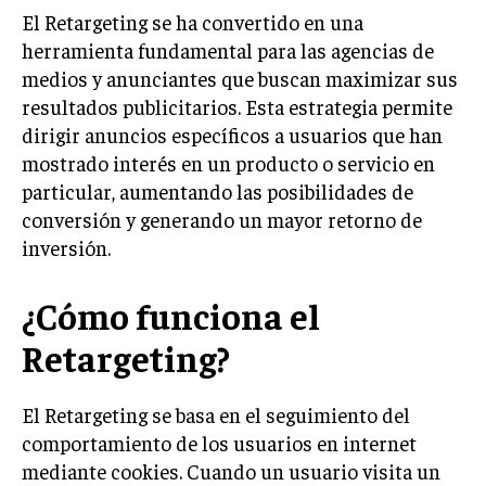
El Retargeting se ha convertido en una
LIFESTYLE
herramienta fundamental para las agencias de
MARKETING
medios y anunciantes que buscan maximizar sus
ESTRATEGIAS DE MARKETING
resultados publicitarios. Esta estrategia permite
dirigir anuncios específicos a usuarios que han
AGENCIAS DE MARKETING
AGENCIAS DE POSICIONAMIENTO WEB SEO
mostrado interés en un producto o servicio en
particular, aumentando las posibilidades de
VENTA DE ENLACES
conversión y generando un mayor retorno de
inversión.
MARKETING DIGITAL
PUBLICIDAD
¿Cómo funciona el
VENTAS Y PERSUASIÓN
Retargeting?
GESTIÓN DE PRODUCTOS
El Retargeting se basa en el seguimiento del
COMUNICACIÓN CORPORATIVA
comportamiento de los usuarios en internet
GESTIÓN DE MARCA
mediante cookies. Cuando un usuario visita un