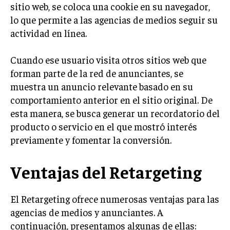
INVESTIGACIÓN DE MERCADO
sitio web, se coloca una cookie en su navegador,
lo que permite a las agencias de medios seguir su
ANÁLISIS DE COMPETENCIA
actividad en línea.
GESTIÓN DE CLIENTES
Cuando ese usuario visita otros sitios web que
EMPRENDIMIENTO
forman parte de la red de anunciantes, se
INNOVACIÓN EMPRESARIAL
muestra un anuncio relevante basado en su
GESTIÓN DEL CAMBIO
comportamiento anterior en el sitio original. De
esta manera, se busca generar un recordatorio del
LIDERAZGO
producto o servicio en el que mostró interés
HABILIDADES DIRECTIVAS
previamente y fomentar la conversión.
EMPRENDIMIENTO
Ventajas del Retargeting
PLANIFICACIÓN EMPRESARIAL
El Retargeting ofrece numerosas ventajas para las
FINANZAS
FINANZAS Y CONTABILIDAD
agencias de medios y anunciantes. A
continuación, presentamos algunas de ellas:
GESTIÓN DE RECURSOS FINANCIEROS