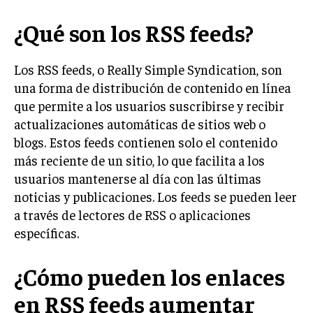
LIFESTYLE
¿Qué son los RSS feeds?
MARKETING
ESTRATEGIAS DE MARKETING
Los RSS feeds, o Really Simple Syndication, son
una forma de distribución de contenido en línea
AGENCIAS DE MARKETING
AGENCIAS DE POSICIONAMIENTO WEB SEO
que permite a los usuarios suscribirse y recibir
actualizaciones automáticas de sitios web o
VENTA DE ENLACES
blogs. Estos feeds contienen solo el contenido
más reciente de un sitio, lo que facilita a los
MARKETING DIGITAL
usuarios mantenerse al día con las últimas
PUBLICIDAD
noticias y publicaciones. Los feeds se pueden leer
VENTAS Y PERSUASIÓN
a través de lectores de RSS o aplicaciones
específicas.
GESTIÓN DE PRODUCTOS
COMUNICACIÓN CORPORATIVA
¿Cómo pueden los enlaces
GESTIÓN DE MARCA
en RSS feeds aumentar