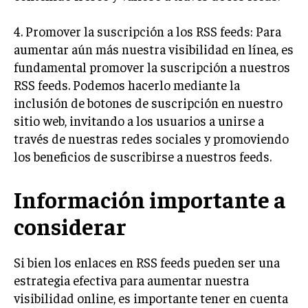
MARKETING B2B
4. Promover la suscripción a los RSS feeds: Para
MARKETING B2C
aumentar aún más nuestra visibilidad en línea, es
fundamental promover la suscripción a nuestros
FRANQUICIAS
RSS feeds. Podemos hacerlo mediante la
MARKETING DE INFLUENCERS
inclusión de botones de suscripción en nuestro
sitio web, invitando a los usuarios a unirse a
E-COMMERCE
través de nuestras redes sociales y promoviendo
E-COMMERCE Y COMERCIO ELECTRÓNICO
los beneficios de suscribirse a nuestros feeds.
ESTRATEGIAS DE PRICING Y GESTIÓN DE
PRECIOS
Información importante a
GESTIÓN DE CRISIS EMPRESARIALES
considerar
EMPRESAS Y STARTUPS TECNOLÓGICAS
Si bien los enlaces en RSS feeds pueden ser una
GESTIÓN DE LA EXPERIENCIA DEL CLIENTE
estrategia efectiva para aumentar nuestra
MÁS
visibilidad online, es importante tener en cuenta
PROYECTOS