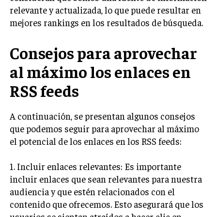
relevante y actualizada, lo que puede resultar en
INVERSIONES Y MERCADOS FINANCIEROS
mejores rankings en los resultados de búsqueda.
CONTABILIDAD EMPRESARIAL
Consejos para aprovechar
ECONOMÍA EMPRESARIAL
al máximo los enlaces en
INTERNACIONAL
RSS feeds
NEGOCIOS INTERNACIONALES
COMERCIO INTERNACIONAL
A continuación, se presentan algunos consejos
EXPANSIÓN GLOBAL
que podemos seguir para aprovechar al máximo
el potencial de los enlaces en los RSS feeds:
IMPORTACIÓN Y EXPORTACIÓN
ALIANZAS ESTRATÉGICAS
1. Incluir enlaces relevantes: Es importante
incluir enlaces que sean relevantes para nuestra
TECNOLOGIA
audiencia y que estén relacionados con el
SOSTENIBILIDAD Y MEDIO AMBIENTE
contenido que ofrecemos. Esto asegurará que los
GESTIÓN DE LA INNOVACIÓN TECNOLÓGICA
usuarios se sientan atraídos a hacer clic en