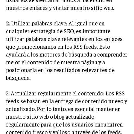
nuestros enlaces y visitar nuestro sitio web.
TRANSFORMACIÓN DIGITAL
ANALÍTICA EMPRESARIAL Y BUSINESS
2. Utilizar palabras clave: Al igual que en
INTELLIGENCE
cualquier estrategia de SEO, es importante
CIBERSEGURIDAD EMPRESARIAL
utilizar palabras clave relevantes en los enlaces
que promocionamos en los RSS feeds. Esto
ESTRATEGIA
ayudará a los motores de búsqueda a comprender
EMPRESAS FAMILIARES Y SUCESIÓN
mejor el contenido de nuestra página y a
GESTIÓN DEL RIESGO EMPRESARIAL
posicionarla en los resultados relevantes de
búsqueda.
NEGOCIACIÓN Y RESOLUCIÓN DE CONFLICTOS
DERECHO EMPRESARIAL Y REGULACIONES
3. Actualizar regularmente el contenido: Los RSS
feeds se basan en la entrega de contenido nuevo y
ÉXITO EMPRESARIAL Y CASOS DE ESTUDIO
actualizado. Por lo tanto, es esencial mantener
GOBIERNO CORPORATIVO
nuestro sitio web o blog actualizado
regularmente para que los usuarios encuentren
NEGOCIOS
contenido fresco y valioso a través de los feeds.
ESTRATEGIAS DE NEGOCIOS