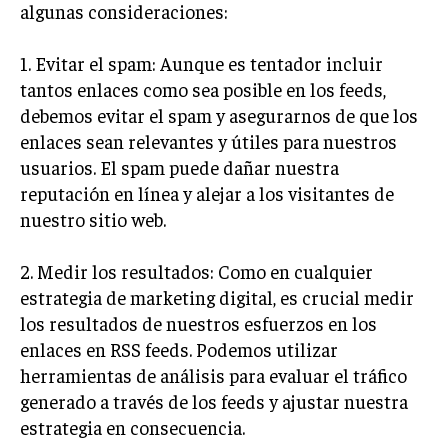
algunas consideraciones:
GESTIÓN DE PROYECTOS
GESTIÓN DE OPERACIONES Y CADENA DE
1. Evitar el spam: Aunque es tentador incluir
SUMINISTRO
tantos enlaces como sea posible en los feeds,
LOGÍSTICA EMPRESARIAL
debemos evitar el spam y asegurarnos de que los
enlaces sean relevantes y útiles para nuestros
CALIDAD Y MEJORA CONTINUA
usuarios. El spam puede dañar nuestra
reputación en línea y alejar a los visitantes de
TALENTOS
RECURSOS HUMANOS Y GESTIÓN DEL
nuestro sitio web.
TALENTO
2. Medir los resultados: Como en cualquier
COMPENSACIÓN Y BENEFICIOS
estrategia de marketing digital, es crucial medir
RECLUTAMIENTO Y SELECCIÓN
los resultados de nuestros esfuerzos en los
enlaces en RSS feeds. Podemos utilizar
DESARROLLO DE PERSONAL
herramientas de análisis para evaluar el tráfico
GESTIÓN DEL DESEMPEÑO
generado a través de los feeds y ajustar nuestra
CULTURA Y CLIMA ORGANIZACIONAL
estrategia en consecuencia.