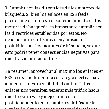
ÉTICA EMPRESARIAL Y RESPONSABILIDAD
3. Cumplir con las directrices de los motores de
SOCIAL
búsqueda: Si bien los enlaces en RSS feeds
BLOG
pueden mejorar nuestro posicionamiento en los
motores de búsqueda, es importante cumplir con
las directrices establecidas por estos. No
debemos utilizar técnicas engañosas o
Acerca de
Últimas entradas
prohibidas por los motores de búsqueda, ya que
esto podría tener consecuencias negativas para
Ricardo Serrano
nuestra visibilidad online.
Soy Ricardo Serrano, apasionado de la
comunicación persuasiva. Con más de 10 años de
En resumen, aprovechar al máximo los enlaces en
experiencia, uso la palabra escrita para crear
estrategias de marketing exitosas. Amante de la
RSS feeds puede ser una estrategia efectiva para
poesía y el ajedrez, siempre busco el enfoque creativo en cada
aumentar nuestra visibilidad online. Estos
historia.
enlaces nos permiten generar más tráfico hacia
Aparece en periódicos digitales y domina los buscadores,
nuestro sitio web y mejorar nuestro
Infórmate aquí.
posicionamiento en los motores de búsqueda.
Siguiendo algunos consejos y consideraciones