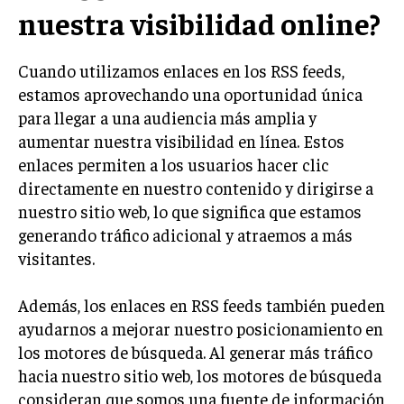
INVESTIGACIÓN DE MERCADO
nuestra visibilidad online?
ANÁLISIS DE COMPETENCIA
Cuando utilizamos enlaces en los RSS feeds,
GESTIÓN DE CLIENTES
estamos aprovechando una oportunidad única
para llegar a una audiencia más amplia y
EMPRENDIMIENTO
INNOVACIÓN EMPRESARIAL
aumentar nuestra visibilidad en línea. Estos
enlaces permiten a los usuarios hacer clic
GESTIÓN DEL CAMBIO
directamente en nuestro contenido y dirigirse a
LIDERAZGO
nuestro sitio web, lo que significa que estamos
generando tráfico adicional y atraemos a más
HABILIDADES DIRECTIVAS
visitantes.
EMPRENDIMIENTO
Además, los enlaces en RSS feeds también pueden
PLANIFICACIÓN EMPRESARIAL
ayudarnos a mejorar nuestro posicionamiento en
los motores de búsqueda. Al generar más tráfico
FINANZAS
FINANZAS Y CONTABILIDAD
hacia nuestro sitio web, los motores de búsqueda
consideran que somos una fuente de información
GESTIÓN DE RECURSOS FINANCIEROS