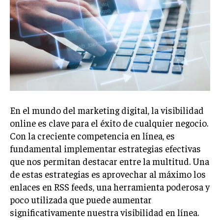
Welcome to Liberty Case
We have a curated list of the most noteworthy news from all
across the globe. With any subscription plan, you get access
to
exclusive articles
that let you stay ahead of the curve.
Your Profile
NEWS
LIFESTYLE
PUBLIC OPINION
En el mundo del marketing digital, la visibilidad
online es clave para el éxito de cualquier negocio.
Con la creciente competencia en línea, es
fundamental implementar estrategias efectivas
que nos permitan destacar entre la multitud. Una
de estas estrategias es aprovechar al máximo los
enlaces en RSS feeds, una herramienta poderosa y
poco utilizada que puede aumentar
significativamente nuestra visibilidad en línea.