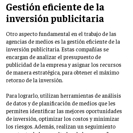
Gestión eficiente de la
MARKETING B2B
inversión publicitaria
MARKETING B2C
FRANQUICIAS
Otro aspecto fundamental en el trabajo de las
agencias de medios es la gestión eficiente de la
MARKETING DE INFLUENCERS
inversión publicitaria. Estas compañías se
encargan de analizar el presupuesto de
E-COMMERCE
E-COMMERCE Y COMERCIO ELECTRÓNICO
publicidad de la empresa y asignar los recursos
de manera estratégica, para obtener el máximo
ESTRATEGIAS DE PRICING Y GESTIÓN DE
retorno de la inversión.
PRECIOS
GESTIÓN DE CRISIS EMPRESARIALES
Para lograrlo, utilizan herramientas de análisis
EMPRESAS Y STARTUPS TECNOLÓGICAS
de datos y de planificación de medios que les
permiten identificar las mejores oportunidades
GESTIÓN DE LA EXPERIENCIA DEL CLIENTE
de inversión, optimizar los costos y minimizar
los riesgos. Además, realizan un seguimiento
MÁS
PROYECTOS