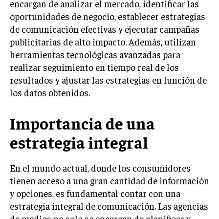
encargan de analizar el mercado, identificar las
INVESTIGACIÓN DE MERCADO
oportunidades de negocio, establecer estrategias
ANÁLISIS DE COMPETENCIA
de comunicación efectivas y ejecutar campañas
publicitarias de alto impacto. Además, utilizan
GESTIÓN DE CLIENTES
herramientas tecnológicas avanzadas para
EMPRENDIMIENTO
realizar seguimiento en tiempo real de los
INNOVACIÓN EMPRESARIAL
resultados y ajustar las estrategias en función de
los datos obtenidos.
GESTIÓN DEL CAMBIO
LIDERAZGO
Importancia de una
HABILIDADES DIRECTIVAS
estrategia integral
EMPRENDIMIENTO
PLANIFICACIÓN EMPRESARIAL
En el mundo actual, donde los consumidores
tienen acceso a una gran cantidad de información
FINANZAS
y opciones, es fundamental contar con una
FINANZAS Y CONTABILIDAD
estrategia integral de comunicación. Las agencias
de medios no solo se encargan de planificar y
GESTIÓN DE RECURSOS FINANCIEROS