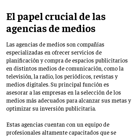
LIFESTYLE
El papel crucial de las
MARKETING
agencias de medios
ESTRATEGIAS DE MARKETING
AGENCIAS DE MARKETING
Las agencias de medios son compañías
AGENCIAS DE POSICIONAMIENTO WEB SEO
especializadas en ofrecer servicios de
VENTA DE ENLACES
planificación y compra de espacios publicitarios
en distintos medios de comunicación, como la
MARKETING DIGITAL
televisión, la radio, los periódicos, revistas y
PUBLICIDAD
medios digitales. Su principal función es
asesorar a las empresas en la selección de los
VENTAS Y PERSUASIÓN
medios más adecuados para alcanzar sus metas y
GESTIÓN DE PRODUCTOS
optimizar su inversión publicitaria.
COMUNICACIÓN CORPORATIVA
Estas agencias cuentan con un equipo de
GESTIÓN DE MARCA
profesionales altamente capacitados que se