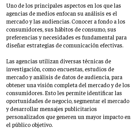
Uno de los principales aspectos en los que las
TRANSFORMACIÓN DIGITAL
agencias de medios enfocan su análisis es el
ANALÍTICA EMPRESARIAL Y BUSINESS
mercado y las audiencias. Conocer a fondo a los
INTELLIGENCE
consumidores, sus hábitos de consumo, sus
CIBERSEGURIDAD EMPRESARIAL
preferencias y necesidades es fundamental para
diseñar estrategias de comunicación efectivas.
ESTRATEGIA
EMPRESAS FAMILIARES Y SUCESIÓN
Las agencias utilizan diversas técnicas de
GESTIÓN DEL RIESGO EMPRESARIAL
investigación, como encuestas, estudios de
mercado y análisis de datos de audiencia, para
NEGOCIACIÓN Y RESOLUCIÓN DE CONFLICTOS
obtener una visión completa del mercado y de los
DERECHO EMPRESARIAL Y REGULACIONES
consumidores. Esto les permite identificar las
oportunidades de negocio, segmentar el mercado
ÉXITO EMPRESARIAL Y CASOS DE ESTUDIO
y desarrollar mensajes publicitarios
GOBIERNO CORPORATIVO
personalizados que generen un mayor impacto en
el público objetivo.
NEGOCIOS
ESTRATEGIAS DE NEGOCIOS