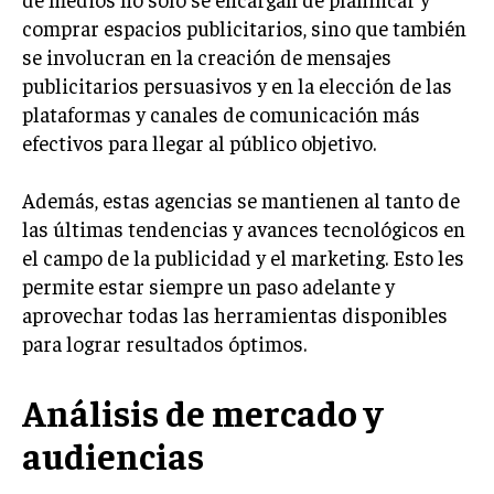
comprar espacios publicitarios, sino que también
INVERSIONES Y MERCADOS FINANCIEROS
se involucran en la creación de mensajes
CONTABILIDAD EMPRESARIAL
publicitarios persuasivos y en la elección de las
plataformas y canales de comunicación más
ECONOMÍA EMPRESARIAL
efectivos para llegar al público objetivo.
INTERNACIONAL
NEGOCIOS INTERNACIONALES
Además, estas agencias se mantienen al tanto de
las últimas tendencias y avances tecnológicos en
COMERCIO INTERNACIONAL
el campo de la publicidad y el marketing. Esto les
EXPANSIÓN GLOBAL
permite estar siempre un paso adelante y
aprovechar todas las herramientas disponibles
IMPORTACIÓN Y EXPORTACIÓN
para lograr resultados óptimos.
ALIANZAS ESTRATÉGICAS
Análisis de mercado y
TECNOLOGIA
SOSTENIBILIDAD Y MEDIO AMBIENTE
audiencias
GESTIÓN DE LA INNOVACIÓN TECNOLÓGICA