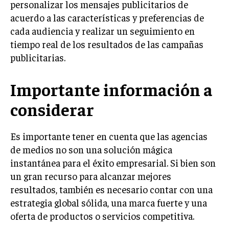
personalizar los mensajes publicitarios de
ÉTICA EMPRESARIAL Y RESPONSABILIDAD
acuerdo a las características y preferencias de
SOCIAL
cada audiencia y realizar un seguimiento en
BLOG
tiempo real de los resultados de las campañas
publicitarias.
Importante información a
Acerca de
Últimas entradas
considerar
Ricardo Mendoza
Soy Ricardo Mendoza, periodista de negocios e
Es importante tener en cuenta que las agencias
innovación, con amplia trayectoria. Desde hace
de medios no son una solución mágica
más de diez años, colaboro en un reconocido
portal de noticias, abarcando desde noticias
instantánea para el éxito empresarial. Si bien son
corporativas hasta tendencias innovadoras. Creo firmemente en
un gran recurso para alcanzar mejores
el periodismo como motor de cambio, manteniendo a la
resultados, también es necesario contar con una
sociedad actualizada y proactiva.
estrategia global sólida, una marca fuerte y una
Aparece en periódicos digitales y domina los buscadores,
oferta de productos o servicios competitiva.
Infórmate aquí.