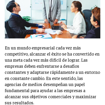
Welcome to Liberty Case
We have a curated list of the most noteworthy news from all
across the globe. With any subscription plan, you get access
to
exclusive articles
that let you stay ahead of the curve.
Your Profile
NEWS
LIFESTYLE
PUBLIC OPINION
En un mundo empresarial cada vez más
competitivo, alcanzar el éxito se ha convertido en
una meta cada vez más difícil de lograr. Las
empresas deben enfrentarse a desafíos
constantes y adaptarse rápidamente a un entorno
en constante cambio. En este sentido, las
agencias de medios desempeñan un papel
fundamental para ayudar a las empresas a
alcanzar sus objetivos comerciales y maximizar
sus resultados.