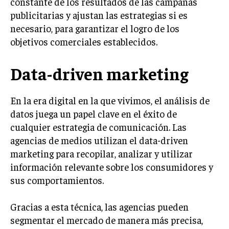
constante de los resultados de las campañas
GESTIÓN DE PROYECTOS
publicitarias y ajustan las estrategias si es
necesario, para garantizar el logro de los
GESTIÓN DE OPERACIONES Y CADENA DE
SUMINISTRO
objetivos comerciales establecidos.
LOGÍSTICA EMPRESARIAL
Data-driven marketing
CALIDAD Y MEJORA CONTINUA
En la era digital en la que vivimos, el análisis de
TALENTOS
RECURSOS HUMANOS Y GESTIÓN DEL
datos juega un papel clave en el éxito de
TALENTO
cualquier estrategia de comunicación. Las
agencias de medios utilizan el data-driven
COMPENSACIÓN Y BENEFICIOS
marketing para recopilar, analizar y utilizar
RECLUTAMIENTO Y SELECCIÓN
información relevante sobre los consumidores y
DESARROLLO DE PERSONAL
sus comportamientos.
GESTIÓN DEL DESEMPEÑO
Gracias a esta técnica, las agencias pueden
CULTURA Y CLIMA ORGANIZACIONAL
segmentar el mercado de manera más precisa,