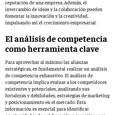
reputación de una empresa. Además, el
intercambio de ideas y la colaboración pueden
INVERSIONES Y MERCADOS FINANCIEROS
fomentar la innovación y la creatividad,
CONTABILIDAD EMPRESARIAL
impulsando así el crecimiento empresarial.
ECONOMÍA EMPRESARIAL
El análisis de competencia
INTERNACIONAL
NEGOCIOS INTERNACIONALES
como herramienta clave
COMERCIO INTERNACIONAL
Para aprovechar al máximo las alianzas
EXPANSIÓN GLOBAL
estratégicas, es fundamental realizar un análisis
de competencia exhaustivo. El análisis de
IMPORTACIÓN Y EXPORTACIÓN
competencia implica evaluar a los competidores
ALIANZAS ESTRATÉGICAS
existentes y potenciales, analizando sus
fortalezas y debilidades, estrategias de marketing
TECNOLOGIA
y posicionamiento en el mercado. Esta
SOSTENIBILIDAD Y MEDIO AMBIENTE
información es esencial para identificar
GESTIÓN DE LA INNOVACIÓN TECNOLÓGICA