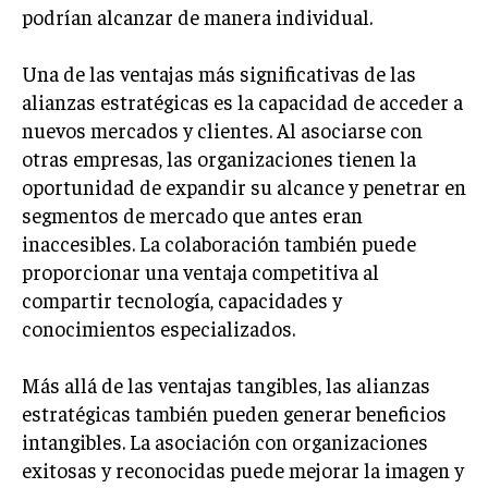
INVESTIGACIÓN DE MERCADO
podrían alcanzar de manera individual.
ANÁLISIS DE COMPETENCIA
Una de las ventajas más significativas de las
GESTIÓN DE CLIENTES
alianzas estratégicas es la capacidad de acceder a
nuevos mercados y clientes. Al asociarse con
EMPRENDIMIENTO
otras empresas, las organizaciones tienen la
INNOVACIÓN EMPRESARIAL
oportunidad de expandir su alcance y penetrar en
GESTIÓN DEL CAMBIO
segmentos de mercado que antes eran
inaccesibles. La colaboración también puede
LIDERAZGO
proporcionar una ventaja competitiva al
HABILIDADES DIRECTIVAS
compartir tecnología, capacidades y
conocimientos especializados.
EMPRENDIMIENTO
PLANIFICACIÓN EMPRESARIAL
Más allá de las ventajas tangibles, las alianzas
estratégicas también pueden generar beneficios
FINANZAS
intangibles. La asociación con organizaciones
FINANZAS Y CONTABILIDAD
exitosas y reconocidas puede mejorar la imagen y
GESTIÓN DE RECURSOS FINANCIEROS