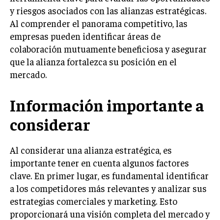
y riesgos asociados con las alianzas estratégicas.
MARKETING B2B
Al comprender el panorama competitivo, las
MARKETING B2C
empresas pueden identificar áreas de
colaboración mutuamente beneficiosa y asegurar
FRANQUICIAS
que la alianza fortalezca su posición en el
MARKETING DE INFLUENCERS
mercado.
E-COMMERCE
Información importante a
E-COMMERCE Y COMERCIO ELECTRÓNICO
considerar
ESTRATEGIAS DE PRICING Y GESTIÓN DE
PRECIOS
Al considerar una alianza estratégica, es
GESTIÓN DE CRISIS EMPRESARIALES
importante tener en cuenta algunos factores
EMPRESAS Y STARTUPS TECNOLÓGICAS
clave. En primer lugar, es fundamental identificar
a los competidores más relevantes y analizar sus
GESTIÓN DE LA EXPERIENCIA DEL CLIENTE
estrategias comerciales y marketing. Esto
MÁS
proporcionará una visión completa del mercado y
PROYECTOS