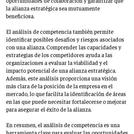
oportunidades de colaboración y garantizar que
TRANSFORMACIÓN DIGITAL
la alianza estratégica sea mutuamente
beneficiosa.
ANALÍTICA EMPRESARIAL Y BUSINESS
INTELLIGENCE
El análisis de competencia también permite
CIBERSEGURIDAD EMPRESARIAL
identificar posibles desafíos y riesgos asociados
con una alianza. Comprender las capacidades y
ESTRATEGIA
estrategias de los competidores ayuda a las
EMPRESAS FAMILIARES Y SUCESIÓN
organizaciones a evaluar la viabilidad y el
GESTIÓN DEL RIESGO EMPRESARIAL
impacto potencial de una alianza estratégica.
Además, este análisis proporciona una visión
NEGOCIACIÓN Y RESOLUCIÓN DE CONFLICTOS
más clara de la posición de la empresa en el
DERECHO EMPRESARIAL Y REGULACIONES
mercado, lo que facilita la identificación de áreas
ÉXITO EMPRESARIAL Y CASOS DE ESTUDIO
en las que puede necesitar fortalecerse o mejorar
para asegurar el éxito de la alianza.
GOBIERNO CORPORATIVO
En resumen, el análisis de competencia es una
NEGOCIOS
herramienta clave para evaluar las oportunidades
ESTRATEGIAS DE NEGOCIOS