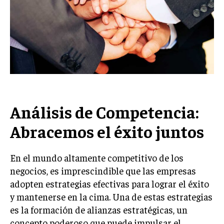
Welcome to Liberty Case
We have a curated list of the most noteworthy news from all
across the globe. With any subscription plan, you get access
to
exclusive articles
that let you stay ahead of the curve.
Your Profile
NEWS
LIFESTYLE
PUBLIC OPINION
Análisis de Competencia:
Abracemos el éxito juntos
En el mundo altamente competitivo de los
negocios, es imprescindible que las empresas
adopten estrategias efectivas para lograr el éxito
y mantenerse en la cima. Una de estas estrategias
es la formación de alianzas estratégicas, un
concepto poderoso que puede impulsar el