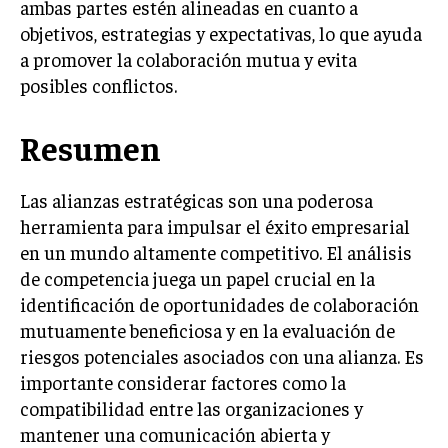
ambas partes estén alineadas en cuanto a
ÉTICA EMPRESARIAL Y RESPONSABILIDAD
objetivos, estrategias y expectativas, lo que ayuda
SOCIAL
a promover la colaboración mutua y evita
BLOG
posibles conflictos.
Resumen
Acerca de
Últimas entradas
Las alianzas estratégicas son una poderosa
Ricardo Serrano
herramienta para impulsar el éxito empresarial
en un mundo altamente competitivo. El análisis
Soy Ricardo Serrano, apasionado de la
comunicación persuasiva. Con más de 10 años de
de competencia juega un papel crucial en la
experiencia, uso la palabra escrita para crear
identificación de oportunidades de colaboración
estrategias de marketing exitosas. Amante de la
mutuamente beneficiosa y en la evaluación de
poesía y el ajedrez, siempre busco el enfoque creativo en cada
historia.
riesgos potenciales asociados con una alianza. Es
importante considerar factores como la
Aparece en periódicos digitales y domina los buscadores,
compatibilidad entre las organizaciones y
Infórmate aquí.
mantener una comunicación abierta y