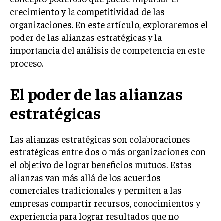
crecimiento y la competitividad de las
LIFESTYLE
organizaciones. En este artículo, exploraremos el
MARKETING
poder de las alianzas estratégicas y la
ESTRATEGIAS DE MARKETING
importancia del análisis de competencia en este
AGENCIAS DE MARKETING
proceso.
AGENCIAS DE POSICIONAMIENTO WEB SEO
El poder de las alianzas
VENTA DE ENLACES
estratégicas
MARKETING DIGITAL
PUBLICIDAD
Las alianzas estratégicas son colaboraciones
VENTAS Y PERSUASIÓN
estratégicas entre dos o más organizaciones con
el objetivo de lograr beneficios mutuos. Estas
GESTIÓN DE PRODUCTOS
alianzas van más allá de los acuerdos
COMUNICACIÓN CORPORATIVA
comerciales tradicionales y permiten a las
empresas compartir recursos, conocimientos y
GESTIÓN DE MARCA
experiencia para lograr resultados que no