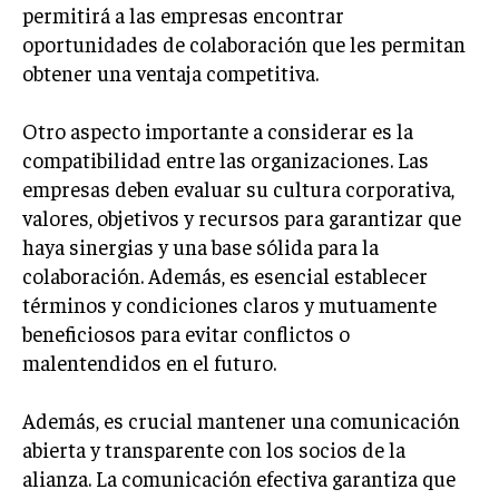
permitirá a las empresas encontrar
GESTIÓN DE PROYECTOS
oportunidades de colaboración que les permitan
GESTIÓN DE OPERACIONES Y CADENA DE
obtener una ventaja competitiva.
SUMINISTRO
LOGÍSTICA EMPRESARIAL
Otro aspecto importante a considerar es la
compatibilidad entre las organizaciones. Las
CALIDAD Y MEJORA CONTINUA
empresas deben evaluar su cultura corporativa,
valores, objetivos y recursos para garantizar que
TALENTOS
RECURSOS HUMANOS Y GESTIÓN DEL
haya sinergias y una base sólida para la
TALENTO
colaboración. Además, es esencial establecer
términos y condiciones claros y mutuamente
COMPENSACIÓN Y BENEFICIOS
beneficiosos para evitar conflictos o
RECLUTAMIENTO Y SELECCIÓN
malentendidos en el futuro.
DESARROLLO DE PERSONAL
Además, es crucial mantener una comunicación
GESTIÓN DEL DESEMPEÑO
abierta y transparente con los socios de la
CULTURA Y CLIMA ORGANIZACIONAL
alianza. La comunicación efectiva garantiza que