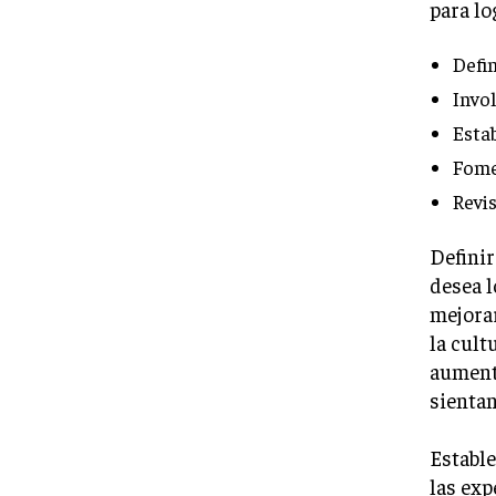
para lo
Defin
Invo
Estab
Fome
Revi
Definir
desea l
mejorar
la cult
aumenta
sientan
Estable
las exp