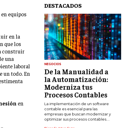
DESTACADOS
uir en la
en que los
a construir
de una
NEGOCIOS
iente laboral
De la Manualidad a
LIFESTYLE
e un todo. En
la Automatización:
vestimenta
MARKETING
Moderniza tus
ESTRATEGIAS DE MARKETING
Procesos Contables
AGENCIAS DE MARKETING
hesión
en
La implementación de un software
AGENCIAS DE POSICIONAMIENTO WEB
contable es esencial para las
SEO
empresas que buscan modernizar y
optimizar sus procesos contables....
VENTA DE ENLACES