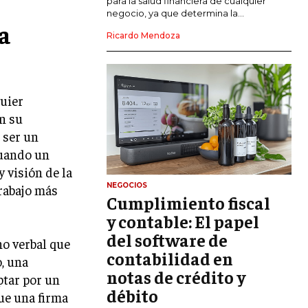
para la salud financiera de cualquier
negocio, ya que determina la...
la
GESTIÓN DEL RIESGO EMPRESARIAL
Ricardo Mendoza
NEGOCIACIÓN Y RESOLUCIÓN DE
CONFLICTOS
DERECHO EMPRESARIAL Y
quier
REGULACIONES
n su
ÉXITO EMPRESARIAL Y CASOS DE
 ser un
ESTUDIO
Cuando un
GOBIERNO CORPORATIVO
 visión de la
NEGOCIOS
trabajo más
Cumplimiento fiscal
NEGOCIOS
ESTRATEGIAS DE NEGOCIOS
y contable: El papel
del software de
MARKETING B2B
o verbal que
contabilidad en
, una
MARKETING B2C
notas de crédito y
ptar por un
débito
FRANQUICIAS
ue una firma