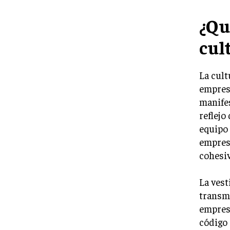
¿Qu
cul
La cult
empres
manifes
reflejo
equipo 
empresa
cohesiv
La ves
transmi
empresa
código 