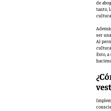
de abog
tanto, 
cultura
Además,
ser una
Al perm
cultura
Esto, a
haciend
¿Có
ves
Implem
conscie