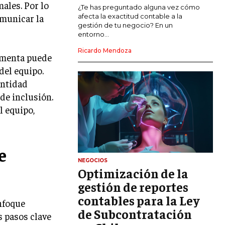
ales. Por lo
MARKETING DE INFLUENCERS
¿Te has preguntado alguna vez cómo
omunicar la
afecta la exactitud contable a la
gestión de tu negocio? En un
E-COMMERCE
entorno...
E-COMMERCE Y COMERCIO ELECTRÓNICO
Ricardo Mendoza
timenta puede
ESTRATEGIAS DE PRICING Y GESTIÓN DE
PRECIOS
del equipo.
entidad
GESTIÓN DE CRISIS EMPRESARIALES
de inclusión.
EMPRESAS Y STARTUPS TECNOLÓGICAS
l equipo,
GESTIÓN DE LA EXPERIENCIA DEL
CLIENTE
e
MÁS
NEGOCIOS
PROYECTOS
Optimización de la
GESTIÓN DE PROYECTOS
gestión de reportes
GESTIÓN DE OPERACIONES Y CADENA
contables para la Ley
nfoque
DE SUMINISTRO
de Subcontratación
s pasos clave
LOGÍSTICA EMPRESARIAL