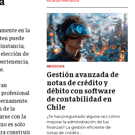
la
Ricardo Mendoza
MARKETING DIGITAL
PUBLICIDAD
vamente en la
VENTAS Y PERSUASIÓN
sten puede
GESTIÓN DE PRODUCTOS
instancia,
 elección de
COMUNICACIÓN CORPORATIVA
pertenencia,
GESTIÓN DE MARCA
NEGOCIOS
e.
Gestión avanzada de
INVESTIGACIÓN DE MERCADO
notas de crédito y
ran
ANÁLISIS DE COMPETENCIA
débito con software
 profesional
de contabilidad en
GESTIÓN DE CLIENTES
ternamente.
Chile
 de la
EMPRENDIMIENTO
arse con la
¿Te has preguntado alguna vez cómo
INNOVACIÓN EMPRESARIAL
mejorar la administración de tus
 no es solo
finanzas? La gestión eficiente de
GESTIÓN DEL CAMBIO
ra construir
notas de crédito...