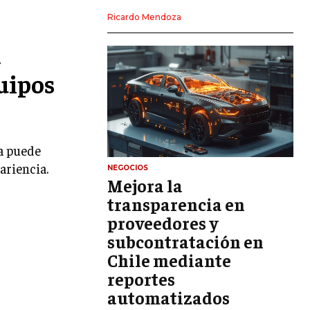
LIDERAZGO
Ricardo Mendoza
HABILIDADES DIRECTIVAS
a
EMPRENDIMIENTO
uipos
PLANIFICACIÓN EMPRESARIAL
FINANZAS
FINANZAS Y CONTABILIDAD
a puede
ariencia.
GESTIÓN DE RECURSOS FINANCIEROS
NEGOCIOS
Mejora la
INVERSIONES Y MERCADOS FINANCIEROS
transparencia en
proveedores y
CONTABILIDAD EMPRESARIAL
subcontratación en
ECONOMÍA EMPRESARIAL
Chile mediante
reportes
INTERNACIONAL
NEGOCIOS INTERNACIONALES
automatizados