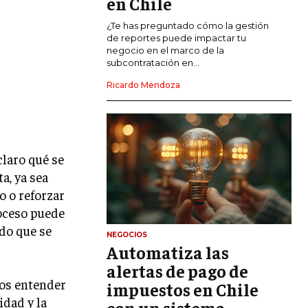
en Chile
CALIDAD Y MEJORA CONTINUA
¿Te has preguntado cómo la gestión
de reportes puede impactar tu
negocio en el marco de la
TALENTOS
subcontratación en...
RECURSOS HUMANOS Y GESTIÓN DEL
TALENTO
Ricardo Mendoza
COMPENSACIÓN Y BENEFICIOS
RECLUTAMIENTO Y SELECCIÓN
claro qué se
DESARROLLO DE PERSONAL
a, ya sea
GESTIÓN DEL DESEMPEÑO
o o reforzar
roceso puede
CULTURA Y CLIMA ORGANIZACIONAL
do que se
NEGOCIOS
ÉTICA EMPRESARIAL Y
Automatiza las
RESPONSABILIDAD SOCIAL
alertas de pago de
dos entender
impuestos en Chile
BLOG
idad y la
con un sistema