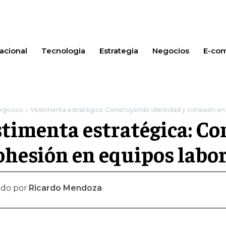
acional
Tecnologia
Estrategia
Negocios
E-co
egocios
Vestimenta estratégica: Construyendo identidad y cohesión en 
timenta estratégica: C
ohesión en equipos labor
ado por
Ricardo Mendoza