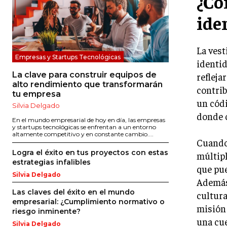
¿Có
ide
La vest
Empresas y Startups Tecnológicas
identid
La clave para construir equipos de
refleja
alto rendimiento que transformarán
contrib
tu empresa
un códi
Silvia Delgado
donde 
En el mundo empresarial de hoy en día, las empresas
y startups tecnológicas se enfrentan a un entorno
altamente competitivo y en constante cambio....
Cuando 
Logra el éxito en tus proyectos con estas
múltipl
estrategias infalibles
que pu
Silvia Delgado
Además,
Las claves del éxito en el mundo
cultura
empresarial: ¿Cumplimiento normativo o
misión 
riesgo inminente?
una cue
Silvia Delgado