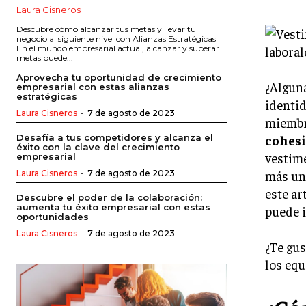
Laura Cisneros
Descubre cómo alcanzar tus metas y llevar tu
negocio al siguiente nivel con Alianzas Estratégicas
En el mundo empresarial actual, alcanzar y superar
metas puede...
Aprovecha tu oportunidad de crecimiento
¿Algun
empresarial con estas alianzas
estratégicas
identid
Laura Cisneros
-
7 de agosto de 2023
miembro
cohes
Desafía a tus competidores y alcanza el
éxito con la clave del crecimiento
vestime
empresarial
más uni
Laura Cisneros
-
7 de agosto de 2023
este ar
Descubre el poder de la colaboración:
aumenta tu éxito empresarial con estas
puede i
oportunidades
Laura Cisneros
-
7 de agosto de 2023
¿Te gu
los eq