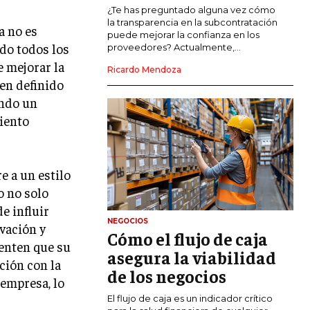
COMERCIO INTERNACIONAL
¿Te has preguntado alguna vez cómo
la transparencia en la subcontratación
a no es
EXPANSIÓN GLOBAL
puede mejorar la confianza en los
ndo todos los
proveedores? Actualmente,...
IMPORTACIÓN Y EXPORTACIÓN
 mejorar la
Ricardo Mendoza
ien definido
ALIANZAS ESTRATÉGICAS
ando un
iento
TECNOLOGIA
SOSTENIBILIDAD Y MEDIO AMBIENTE
GESTIÓN DE LA INNOVACIÓN
TECNOLÓGICA
e a un estilo
o no solo
TRANSFORMACIÓN DIGITAL
e influir
NEGOCIOS
ANALÍTICA EMPRESARIAL Y BUSINESS
vación y
Cómo el flujo de caja
INTELLIGENCE
ienten que su
asegura la viabilidad
ación con la
CIBERSEGURIDAD EMPRESARIAL
de los negocios
 empresa, lo
ESTRATEGIA
El flujo de caja es un indicador crítico
EMPRESAS FAMILIARES Y SUCESIÓN