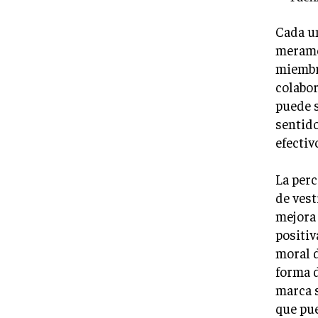
Cada un
meramen
miembro
colabor
puede s
sentid
efectiv
La perc
de vest
mejora 
positiv
moral d
forma d
marca s
que pu