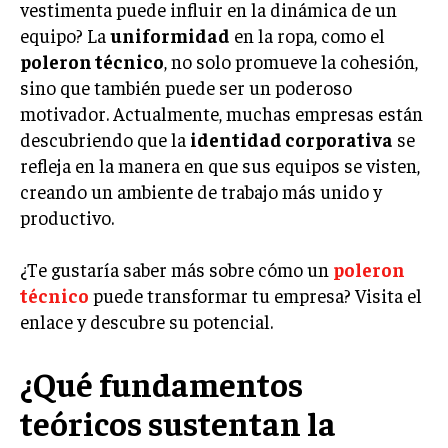
Welcome to Liberty Case
vestimenta puede influir en la dinámica de un
We have a curated list of the most noteworthy news from all
equipo? La
uniformidad
en la ropa, como el
across the globe. With any subscription plan, you get access
poleron técnico
, no solo promueve la cohesión,
to
exclusive articles
that let you stay ahead of the curve.
sino que también puede ser un poderoso
motivador. Actualmente, muchas empresas están
Your Profile
descubriendo que la
identidad corporativa
se
refleja en la manera en que sus equipos se visten,
NEWS
LIFESTYLE
PUBLIC OPINION
creando un ambiente de trabajo más unido y
productivo.
¿Te gustaría saber más sobre cómo un
poleron
técnico
puede transformar tu empresa? Visita el
enlace y descubre su potencial.
¿Qué fundamentos
teóricos sustentan la