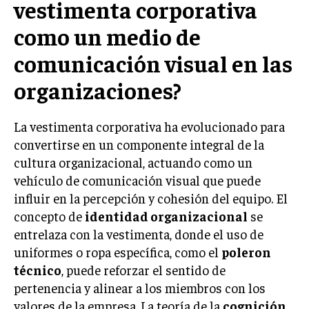
vestimenta corporativa
LIFESTYLE
como un medio de
MARKETING
comunicación visual en las
ESTRATEGIAS DE MARKETING
organizaciones?
AGENCIAS DE MARKETING
AGENCIAS DE POSICIONAMIENTO WEB SEO
VENTA DE ENLACES
La vestimenta corporativa ha evolucionado para
convertirse en un componente integral de la
MARKETING DIGITAL
cultura organizacional, actuando como un
vehículo de comunicación visual que puede
PUBLICIDAD
influir en la percepción y cohesión del equipo. El
VENTAS Y PERSUASIÓN
concepto de
identidad organizacional
se
entrelaza con la vestimenta, donde el uso de
GESTIÓN DE PRODUCTOS
uniformes o ropa específica, como el
poleron
COMUNICACIÓN CORPORATIVA
técnico
, puede reforzar el sentido de
pertenencia y alinear a los miembros con los
GESTIÓN DE MARCA
valores de la empresa. La teoría de la
cognición