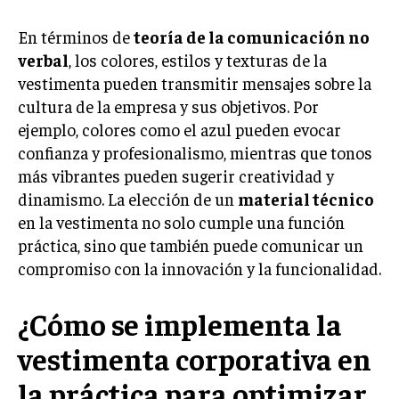
INVERSIONES Y MERCADOS FINANCIEROS
En términos de
teoría de la comunicación no
verbal
, los colores, estilos y texturas de la
CONTABILIDAD EMPRESARIAL
vestimenta pueden transmitir mensajes sobre la
ECONOMÍA EMPRESARIAL
cultura de la empresa y sus objetivos. Por
ejemplo, colores como el azul pueden evocar
INTERNACIONAL
confianza y profesionalismo, mientras que tonos
NEGOCIOS INTERNACIONALES
más vibrantes pueden sugerir creatividad y
COMERCIO INTERNACIONAL
dinamismo. La elección de un
material técnico
en la vestimenta no solo cumple una función
EXPANSIÓN GLOBAL
práctica, sino que también puede comunicar un
IMPORTACIÓN Y EXPORTACIÓN
compromiso con la innovación y la funcionalidad.
ALIANZAS ESTRATÉGICAS
¿Cómo se implementa la
TECNOLOGIA
vestimenta corporativa en
SOSTENIBILIDAD Y MEDIO AMBIENTE
la práctica para optimizar
GESTIÓN DE LA INNOVACIÓN TECNOLÓGICA