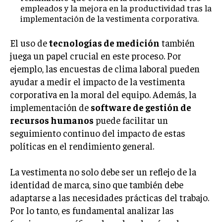
empleados y la mejora en la productividad tras la
GESTIÓN DE PROYECTOS
implementación de la vestimenta corporativa.
GESTIÓN DE OPERACIONES Y CADENA DE
SUMINISTRO
El uso de
tecnologías de medición
también
juega un papel crucial en este proceso. Por
LOGÍSTICA EMPRESARIAL
ejemplo, las encuestas de clima laboral pueden
CALIDAD Y MEJORA CONTINUA
ayudar a medir el impacto de la vestimenta
corporativa en la moral del equipo. Además, la
TALENTOS
implementación de
software de gestión de
RECURSOS HUMANOS Y GESTIÓN DEL
TALENTO
recursos humanos
puede facilitar un
seguimiento continuo del impacto de estas
COMPENSACIÓN Y BENEFICIOS
políticas en el rendimiento general.
RECLUTAMIENTO Y SELECCIÓN
La vestimenta no solo debe ser un reflejo de la
DESARROLLO DE PERSONAL
identidad de marca, sino que también debe
GESTIÓN DEL DESEMPEÑO
adaptarse a las necesidades prácticas del trabajo.
Por lo tanto, es fundamental analizar las
CULTURA Y CLIMA ORGANIZACIONAL