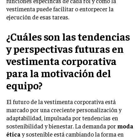
funciones específicas de cada rol y cómo la
ÉTICA EMPRESARIAL Y RESPONSABILIDAD
vestimenta puede facilitar o entorpecer la
SOCIAL
ejecución de esas tareas.
BLOG
¿Cuáles son las tendencias
y perspectivas futuras en
Acerca de
Últimas entradas
vestimenta corporativa
Ricardo Mendoza
para la motivación del
Soy Ricardo Mendoza, periodista de negocios e
equipo?
innovación, con amplia trayectoria. Desde hace
más de diez años, colaboro en un reconocido
portal de noticias, abarcando desde noticias
El futuro de la vestimenta corporativa está
corporativas hasta tendencias innovadoras. Creo firmemente en
marcado por una creciente personalización y
el periodismo como motor de cambio, manteniendo a la
sociedad actualizada y proactiva.
adaptabilidad, impulsada por tendencias en
sostenibilidad y bienestar. La demanda por
moda
Aparece en periódicos digitales y domina los buscadores,
ética
y sostenible está cambiando la forma en
Infórmate aquí.