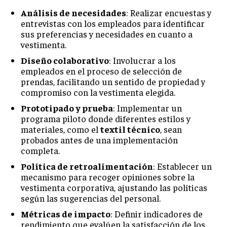
Análisis de necesidades
: Realizar encuestas y
MARKETING B2B
entrevistas con los empleados para identificar
sus preferencias y necesidades en cuanto a
MARKETING B2C
vestimenta.
FRANQUICIAS
Diseño colaborativo
: Involucrar a los
empleados en el proceso de selección de
MARKETING DE INFLUENCERS
prendas, facilitando un sentido de propiedad y
compromiso con la vestimenta elegida.
E-COMMERCE
Prototipado y prueba
: Implementar un
E-COMMERCE Y COMERCIO ELECTRÓNICO
programa piloto donde diferentes estilos y
ESTRATEGIAS DE PRICING Y GESTIÓN DE
materiales, como el
textil técnico
, sean
PRECIOS
probados antes de una implementación
completa.
GESTIÓN DE CRISIS EMPRESARIALES
Política de retroalimentación
: Establecer un
EMPRESAS Y STARTUPS TECNOLÓGICAS
mecanismo para recoger opiniones sobre la
vestimenta corporativa, ajustando las políticas
GESTIÓN DE LA EXPERIENCIA DEL CLIENTE
según las sugerencias del personal.
Métricas de impacto
: Definir indicadores de
MÁS
rendimiento que evalúen la satisfacción de los
PROYECTOS