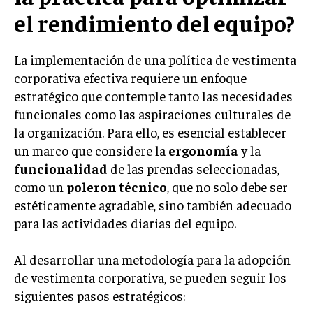
el rendimiento del equipo?
TRANSFORMACIÓN DIGITAL
ANALÍTICA EMPRESARIAL Y BUSINESS
INTELLIGENCE
La implementación de una política de vestimenta
corporativa efectiva requiere un enfoque
CIBERSEGURIDAD EMPRESARIAL
estratégico que contemple tanto las necesidades
funcionales como las aspiraciones culturales de
ESTRATEGIA
EMPRESAS FAMILIARES Y SUCESIÓN
la organización. Para ello, es esencial establecer
un marco que considere la
ergonomía
y la
GESTIÓN DEL RIESGO EMPRESARIAL
funcionalidad
de las prendas seleccionadas,
NEGOCIACIÓN Y RESOLUCIÓN DE CONFLICTOS
como un
poleron técnico
, que no solo debe ser
estéticamente agradable, sino también adecuado
DERECHO EMPRESARIAL Y REGULACIONES
para las actividades diarias del equipo.
ÉXITO EMPRESARIAL Y CASOS DE ESTUDIO
Al desarrollar una metodología para la adopción
GOBIERNO CORPORATIVO
de vestimenta corporativa, se pueden seguir los
siguientes pasos estratégicos:
NEGOCIOS
ESTRATEGIAS DE NEGOCIOS