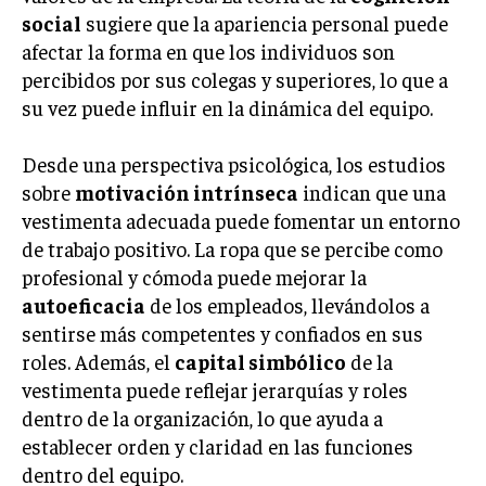
INVESTIGACIÓN DE MERCADO
social
sugiere que la apariencia personal puede
afectar la forma en que los individuos son
ANÁLISIS DE COMPETENCIA
percibidos por sus colegas y superiores, lo que a
GESTIÓN DE CLIENTES
su vez puede influir en la dinámica del equipo.
EMPRENDIMIENTO
Desde una perspectiva psicológica, los estudios
INNOVACIÓN EMPRESARIAL
sobre
motivación intrínseca
indican que una
GESTIÓN DEL CAMBIO
vestimenta adecuada puede fomentar un entorno
LIDERAZGO
de trabajo positivo. La ropa que se percibe como
profesional y cómoda puede mejorar la
HABILIDADES DIRECTIVAS
autoeficacia
de los empleados, llevándolos a
EMPRENDIMIENTO
sentirse más competentes y confiados en sus
roles. Además, el
capital simbólico
de la
PLANIFICACIÓN EMPRESARIAL
vestimenta puede reflejar jerarquías y roles
dentro de la organización, lo que ayuda a
FINANZAS
FINANZAS Y CONTABILIDAD
establecer orden y claridad en las funciones
dentro del equipo.
GESTIÓN DE RECURSOS FINANCIEROS