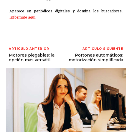
GESTIÓN DE PROYECTOS
Aparece en periódicos digitales y domina los buscadores,
GESTIÓN DE OPERACIONES Y CADENA DE
Infórmate aquí.
SUMINISTRO
LOGÍSTICA EMPRESARIAL
CALIDAD Y MEJORA CONTINUA
ARTÍCULO ANTERIOR
ARTÍCULO SIGUIENTE
Motores plegables: la
Portones automáticos:
TALENTOS
opción más versátil
motorización simplificada
RECURSOS HUMANOS Y GESTIÓN DEL
TALENTO
COMPENSACIÓN Y BENEFICIOS
RECLUTAMIENTO Y SELECCIÓN
DESARROLLO DE PERSONAL
GESTIÓN DEL DESEMPEÑO
CULTURA Y CLIMA ORGANIZACIONAL