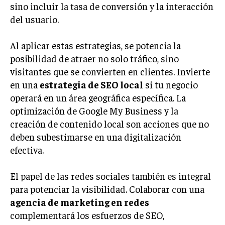
sino incluir la tasa de conversión y la interacción
TRANSFORMACIÓN DIGITAL
del usuario.
ANALÍTICA EMPRESARIAL Y BUSINESS
INTELLIGENCE
Al aplicar estas estrategias, se potencia la
posibilidad de atraer no solo tráfico, sino
CIBERSEGURIDAD EMPRESARIAL
visitantes que se convierten en clientes. Invierte
en una
estrategia de SEO local
si tu negocio
ESTRATEGIA
EMPRESAS FAMILIARES Y SUCESIÓN
operará en un área geográfica específica. La
optimización de Google My Business y la
GESTIÓN DEL RIESGO EMPRESARIAL
creación de contenido local son acciones que no
NEGOCIACIÓN Y RESOLUCIÓN DE CONFLICTOS
deben subestimarse en una digitalización
efectiva.
DERECHO EMPRESARIAL Y REGULACIONES
ÉXITO EMPRESARIAL Y CASOS DE ESTUDIO
El papel de las redes sociales también es integral
para potenciar la visibilidad. Colaborar con una
GOBIERNO CORPORATIVO
agencia de marketing en redes
NEGOCIOS
complementará los esfuerzos de SEO,
ESTRATEGIAS DE NEGOCIOS