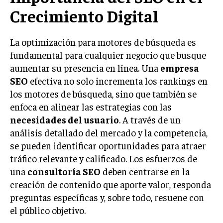
Crecimiento Digital
LIFESTYLE
MARKETING
La optimización para motores de búsqueda es
ESTRATEGIAS DE MARKETING
fundamental para cualquier negocio que busque
AGENCIAS DE MARKETING
aumentar su presencia en línea. Una
empresa
AGENCIAS DE POSICIONAMIENTO WEB SEO
SEO
efectiva no solo incrementa los rankings en
VENTA DE ENLACES
los motores de búsqueda, sino que también se
enfoca en alinear las estrategias con las
MARKETING DIGITAL
necesidades del usuario
. A través de un
análisis detallado del mercado y la competencia,
PUBLICIDAD
se pueden identificar oportunidades para atraer
VENTAS Y PERSUASIÓN
tráfico relevante y calificado. Los esfuerzos de
una
consultoría SEO
deben centrarse en la
GESTIÓN DE PRODUCTOS
creación de contenido que aporte valor, responda
COMUNICACIÓN CORPORATIVA
preguntas específicas y, sobre todo, resuene con
GESTIÓN DE MARCA
el público objetivo.