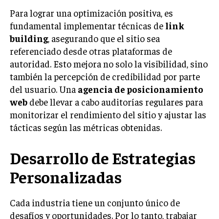
INVESTIGACIÓN DE MERCADO
Para lograr una optimización positiva, es
ANÁLISIS DE COMPETENCIA
fundamental implementar técnicas de
link
building
, asegurando que el sitio sea
GESTIÓN DE CLIENTES
referenciado desde otras plataformas de
autoridad. Esto mejora no solo la visibilidad, sino
EMPRENDIMIENTO
INNOVACIÓN EMPRESARIAL
también la percepción de credibilidad por parte
del usuario. Una
agencia de posicionamiento
GESTIÓN DEL CAMBIO
web
debe llevar a cabo auditorías regulares para
LIDERAZGO
monitorizar el rendimiento del sitio y ajustar las
tácticas según las métricas obtenidas.
HABILIDADES DIRECTIVAS
EMPRENDIMIENTO
Desarrollo de Estrategias
PLANIFICACIÓN EMPRESARIAL
Personalizadas
FINANZAS
FINANZAS Y CONTABILIDAD
Cada industria tiene un conjunto único de
desafíos y oportunidades. Por lo tanto, trabajar
GESTIÓN DE RECURSOS FINANCIEROS