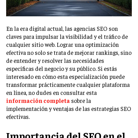
Welcome to Liberty Case
We have a curated list of the most noteworthy news from all
across the globe. With any subscription plan, you get access
to
exclusive articles
that let you stay ahead of the curve.
En la era digital actual, las agencias SEO son
claves para impulsar la visibilidad y el tráfico de
Your Profile
cualquier sitio web. Lograr una optimización
efectiva no solo se trata de mejorar rankings, sino
NEWS
LIFESTYLE
PUBLIC OPINION
de entender y resolver las necesidades
específicas del negocio y su público. Si estás
interesado en cómo esta especialización puede
transformar prácticamente cualquier plataforma
en línea, no dudes en consultar esta
información completa
sobre la
implementación y ventajas de las estrategias SEO
efectivas.
Importancia del SEO en el