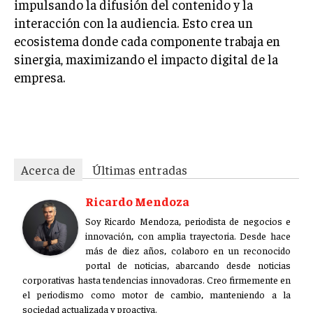
impulsando la difusión del contenido y la
interacción con la audiencia. Esto crea un
MARKETING B2B
ecosistema donde cada componente trabaja en
MARKETING B2C
sinergia, maximizando el impacto digital de la
FRANQUICIAS
empresa.
MARKETING DE INFLUENCERS
EF-589-103
E-COMMERCE
E-COMMERCE Y COMERCIO ELECTRÓNICO
Acerca de
Últimas entradas
ESTRATEGIAS DE PRICING Y GESTIÓN DE
PRECIOS
Ricardo Mendoza
GESTIÓN DE CRISIS EMPRESARIALES
Soy Ricardo Mendoza, periodista de negocios e
innovación, con amplia trayectoria. Desde hace
EMPRESAS Y STARTUPS TECNOLÓGICAS
más de diez años, colaboro en un reconocido
portal de noticias, abarcando desde noticias
GESTIÓN DE LA EXPERIENCIA DEL CLIENTE
corporativas hasta tendencias innovadoras. Creo firmemente en
el periodismo como motor de cambio, manteniendo a la
MÁS
sociedad actualizada y proactiva.
PROYECTOS