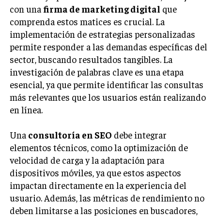
con una
firma de marketing digital
que
INVERSIONES Y MERCADOS FINANCIEROS
comprenda estos matices es crucial. La
implementación de estrategias personalizadas
CONTABILIDAD EMPRESARIAL
permite responder a las demandas específicas del
ECONOMÍA EMPRESARIAL
sector, buscando resultados tangibles. La
investigación de palabras clave es una etapa
INTERNACIONAL
esencial, ya que permite identificar las consultas
NEGOCIOS INTERNACIONALES
más relevantes que los usuarios están realizando
COMERCIO INTERNACIONAL
en línea.
EXPANSIÓN GLOBAL
Una
consultoría en SEO
debe integrar
IMPORTACIÓN Y EXPORTACIÓN
elementos técnicos, como la optimización de
velocidad de carga y la adaptación para
ALIANZAS ESTRATÉGICAS
dispositivos móviles, ya que estos aspectos
TECNOLOGIA
impactan directamente en la experiencia del
SOSTENIBILIDAD Y MEDIO AMBIENTE
usuario. Además, las métricas de rendimiento no
deben limitarse a las posiciones en buscadores,
GESTIÓN DE LA INNOVACIÓN TECNOLÓGICA