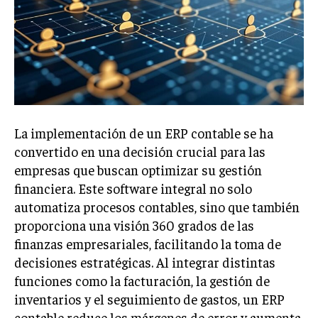
Welcome to Liberty Case
We have a curated list of the most noteworthy news from all
across the globe. With any subscription plan, you get access
to
exclusive articles
that let you stay ahead of the curve.
Your Profile
NEWS
LIFESTYLE
PUBLIC OPINION
La implementación de un ERP contable se ha
convertido en una decisión crucial para las
empresas que buscan optimizar su gestión
financiera. Este software integral no solo
automatiza procesos contables, sino que también
proporciona una visión 360 grados de las
finanzas empresariales, facilitando la toma de
decisiones estratégicas. Al integrar distintas
funciones como la facturación, la gestión de
inventarios y el seguimiento de gastos, un ERP
contable reduce los márgenes de error y aumenta