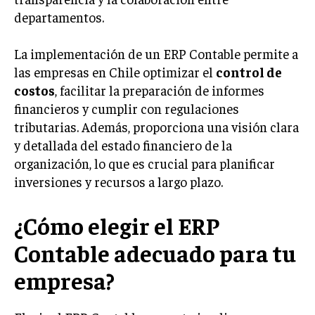
departamentos.
INVERSIONES Y MERCADOS FINANCIEROS
CONTABILIDAD EMPRESARIAL
La implementación de un ERP Contable permite a
las empresas en Chile optimizar el
control de
ECONOMÍA EMPRESARIAL
costos
, facilitar la preparación de informes
financieros y cumplir con regulaciones
INTERNACIONAL
NEGOCIOS INTERNACIONALES
tributarias. Además, proporciona una visión clara
y detallada del estado financiero de la
COMERCIO INTERNACIONAL
organización, lo que es crucial para planificar
EXPANSIÓN GLOBAL
inversiones y recursos a largo plazo.
IMPORTACIÓN Y EXPORTACIÓN
¿Cómo elegir el ERP
ALIANZAS ESTRATÉGICAS
Contable adecuado para tu
TECNOLOGIA
empresa?
SOSTENIBILIDAD Y MEDIO AMBIENTE
GESTIÓN DE LA INNOVACIÓN TECNOLÓGICA