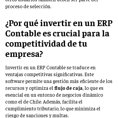
proceso de selección.
MARKETING B2B
MARKETING B2C
¿Por qué invertir en un ERP
FRANQUICIAS
Contable es crucial para la
MARKETING DE INFLUENCERS
competitividad de tu
empresa?
E-COMMERCE
E-COMMERCE Y COMERCIO ELECTRÓNICO
ESTRATEGIAS DE PRICING Y GESTIÓN DE
Invertir en un ERP Contable se traduce en
PRECIOS
ventajas competitivas significativas. Este
software permite una gestión más eficiente de los
GESTIÓN DE CRISIS EMPRESARIALES
recursos y optimiza el
flujo de caja
, lo que es
EMPRESAS Y STARTUPS TECNOLÓGICAS
esencial en un entorno de negocios dinámico
GESTIÓN DE LA EXPERIENCIA DEL CLIENTE
como el de Chile. Además, facilita el
cumplimiento tributario, lo que minimiza el
MÁS
riesgo de sanciones y multas.
PROYECTOS