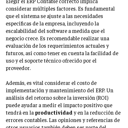
Elegir el ERP Contable correcto implica
TRANSFORMACIÓN DIGITAL
considerar múltiples factores. Es fundamental
que el sistema se ajuste a las necesidades
ANALÍTICA EMPRESARIAL Y BUSINESS
específicas de la empresa, incluyendo la
INTELLIGENCE
escalabilidad del software a medida que el
CIBERSEGURIDAD EMPRESARIAL
negocio crece. Es recomendable realizar una
evaluación de los requerimientos actuales y
ESTRATEGIA
futuros, así como tener en cuenta la facilidad de
EMPRESAS FAMILIARES Y SUCESIÓN
uso y el soporte técnico ofrecido por el
GESTIÓN DEL RIESGO EMPRESARIAL
proveedor.
NEGOCIACIÓN Y RESOLUCIÓN DE CONFLICTOS
Además, es vital considerar el costo de
DERECHO EMPRESARIAL Y REGULACIONES
implementación y mantenimiento del ERP. Un
ÉXITO EMPRESARIAL Y CASOS DE ESTUDIO
análisis del retorno sobre la inversión (ROI)
puede ayudar a medir el impacto positivo que
GOBIERNO CORPORATIVO
tendrá en la
productividad
y en la reducción de
errores contables. Las opiniones y referencias de
NEGOCIOS
ESTRATEGIAS DE NEGOCIOS
otros usuarios también deben ser parte del