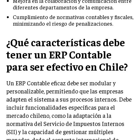
Mejora en la colaboración y comunicación entre
ÉTICA EMPRESARIAL Y RESPONSABILIDAD
diferentes departamentos de la empresa.
SOCIAL
Cumplimiento de normativas contables y fiscales,
minimizando el riesgo de penalizaciones.
BLOG
¿Qué características debe
tener un ERP Contable
Acerca de
Últimas entradas
para ser efectivo en Chile?
Ricardo Mendoza
Soy Ricardo Mendoza, periodista de negocios e
Un ERP Contable eficaz debe ser modular y
innovación, con amplia trayectoria. Desde hace
personalizable, permitiendo que las empresas
más de diez años, colaboro en un reconocido
portal de noticias, abarcando desde noticias
adapten el sistema a sus procesos internos. Debe
corporativas hasta tendencias innovadoras. Creo firmemente en
incluir funcionalidades específicas para el
el periodismo como motor de cambio, manteniendo a la
mercado chileno, como la adaptación a la
sociedad actualizada y proactiva.
normativa del Servicio de Impuestos Internos
Aparece en periódicos digitales y domina los buscadores,
(SII) y la capacidad de gestionar múltiples
Infórmate aquí.
monedas, dado el contexto internacional de