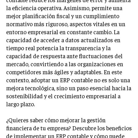
la eficiencia operativa. Asimismo, permite una
LIFESTYLE
mejor planificación fiscal y un cumplimiento
MARKETING
normativo más riguroso, aspectos vitales en un
ESTRATEGIAS DE MARKETING
entorno empresarial en constante cambio. La
AGENCIAS DE MARKETING
capacidad de acceder a datos actualizados en
AGENCIAS DE POSICIONAMIENTO WEB SEO
tiempo real potencia la transparencia y la
capacidad de respuesta ante fluctuaciones del
VENTA DE ENLACES
mercado, convirtiendo a las organizaciones en
MARKETING DIGITAL
competidores más ágiles y adaptables. En este
contexto, adoptar un ERP contable no es solo una
PUBLICIDAD
mejora tecnológica, sino un paso esencial hacia la
VENTAS Y PERSUASIÓN
sostenibilidad y el crecimiento empresarial a
largo plazo.
GESTIÓN DE PRODUCTOS
COMUNICACIÓN CORPORATIVA
¿Quieres saber cómo mejorar la gestión
financiera de tu empresa? Descubre los beneficios
GESTIÓN DE MARCA
de implementar un ERP contable y cómo puede