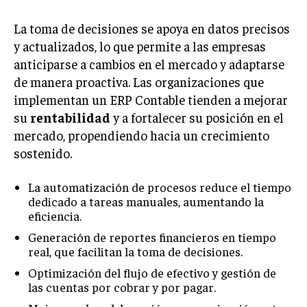
GESTIÓN DE PROYECTOS
La toma de decisiones se apoya en datos precisos
GESTIÓN DE OPERACIONES Y CADENA DE
y actualizados, lo que permite a las empresas
SUMINISTRO
anticiparse a cambios en el mercado y adaptarse
LOGÍSTICA EMPRESARIAL
de manera proactiva. Las organizaciones que
implementan un ERP Contable tienden a mejorar
CALIDAD Y MEJORA CONTINUA
su
rentabilidad
y a fortalecer su posición en el
mercado, propendiendo hacia un crecimiento
TALENTOS
RECURSOS HUMANOS Y GESTIÓN DEL
sostenido.
TALENTO
La automatización de procesos reduce el tiempo
COMPENSACIÓN Y BENEFICIOS
dedicado a tareas manuales, aumentando la
RECLUTAMIENTO Y SELECCIÓN
eficiencia.
Generación de reportes financieros en tiempo
DESARROLLO DE PERSONAL
real, que facilitan la toma de decisiones.
GESTIÓN DEL DESEMPEÑO
Optimización del flujo de efectivo y gestión de
las cuentas por cobrar y por pagar.
CULTURA Y CLIMA ORGANIZACIONAL