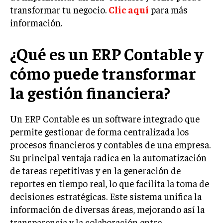
INVESTIGACIÓN DE MERCADO
transformar tu negocio.
Clic aquí
para más
información.
ANÁLISIS DE COMPETENCIA
GESTIÓN DE CLIENTES
¿Qué es un ERP Contable y
EMPRENDIMIENTO
cómo puede transformar
INNOVACIÓN EMPRESARIAL
la gestión financiera?
GESTIÓN DEL CAMBIO
LIDERAZGO
Un ERP Contable es un software integrado que
permite gestionar de forma centralizada los
HABILIDADES DIRECTIVAS
procesos financieros y contables de una empresa.
EMPRENDIMIENTO
Su principal ventaja radica en la automatización
de tareas repetitivas y en la generación de
PLANIFICACIÓN EMPRESARIAL
reportes en tiempo real, lo que facilita la toma de
FINANZAS
decisiones estratégicas. Este sistema unifica la
FINANZAS Y CONTABILIDAD
información de diversas áreas, mejorando así la
transparencia y la colaboración entre
GESTIÓN DE RECURSOS FINANCIEROS