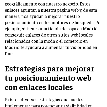
INVESTIGACIÓN DE MERCADO
geográficamente con nuestro negocio. Estos
enlaces apuntan a nuestra página web y, de esta
ANÁLISIS DE COMPETENCIA
manera, nos ayudan a mejorar nuestro
GESTIÓN DE CLIENTES
posicionamiento en los motores de búsqueda. Por
ejemplo, si tienes una tienda de ropa en Madrid,
EMPRENDIMIENTO
conseguir enlaces de otros sitios web locales
INNOVACIÓN EMPRESARIAL
relacionados con la moda o el comercio en
GESTIÓN DEL CAMBIO
Madrid te ayudará a aumentar tu visibilidad en
línea.
LIDERAZGO
HABILIDADES DIRECTIVAS
Estrategias para mejorar
EMPRENDIMIENTO
tu posicionamiento web
PLANIFICACIÓN EMPRESARIAL
con enlaces locales
FINANZAS
FINANZAS Y CONTABILIDAD
Existen diversas estrategias que puedes
implementar para potenciar tu visibilidad en
GESTIÓN DE RECURSOS FINANCIEROS