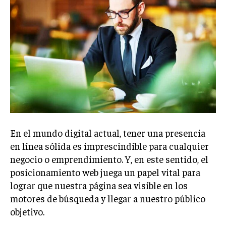
Welcome to Liberty Case
We have a curated list of the most noteworthy news from all
across the globe. With any subscription plan, you get access
to
exclusive articles
that let you stay ahead of the curve.
Your Profile
NEWS
LIFESTYLE
PUBLIC OPINION
En el mundo digital actual, tener una presencia
en línea sólida es imprescindible para cualquier
negocio o emprendimiento. Y, en este sentido, el
posicionamiento web juega un papel vital para
lograr que nuestra página sea visible en los
motores de búsqueda y llegar a nuestro público
objetivo.