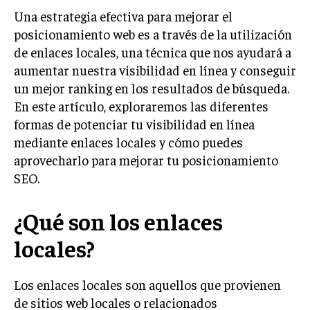
Una estrategia efectiva para mejorar el
LIFESTYLE
posicionamiento web es a través de la utilización
MARKETING
de enlaces locales, una técnica que nos ayudará a
ESTRATEGIAS DE MARKETING
aumentar nuestra visibilidad en línea y conseguir
AGENCIAS DE MARKETING
un mejor ranking en los resultados de búsqueda.
AGENCIAS DE POSICIONAMIENTO WEB SEO
En este artículo, exploraremos las diferentes
formas de potenciar tu visibilidad en línea
VENTA DE ENLACES
mediante enlaces locales y cómo puedes
MARKETING DIGITAL
aprovecharlo para mejorar tu posicionamiento
SEO.
PUBLICIDAD
VENTAS Y PERSUASIÓN
¿Qué son los enlaces
GESTIÓN DE PRODUCTOS
locales?
COMUNICACIÓN CORPORATIVA
Los enlaces locales son aquellos que provienen
GESTIÓN DE MARCA
de sitios web locales o relacionados