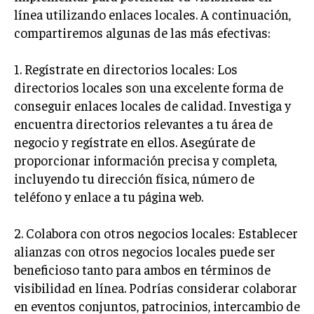
línea utilizando enlaces locales. A continuación,
INVERSIONES Y MERCADOS FINANCIEROS
compartiremos algunas de las más efectivas:
CONTABILIDAD EMPRESARIAL
1. Regístrate en directorios locales: Los
ECONOMÍA EMPRESARIAL
directorios locales son una excelente forma de
conseguir enlaces locales de calidad. Investiga y
INTERNACIONAL
encuentra directorios relevantes a tu área de
NEGOCIOS INTERNACIONALES
negocio y regístrate en ellos. Asegúrate de
COMERCIO INTERNACIONAL
proporcionar información precisa y completa,
incluyendo tu dirección física, número de
EXPANSIÓN GLOBAL
teléfono y enlace a tu página web.
IMPORTACIÓN Y EXPORTACIÓN
ALIANZAS ESTRATÉGICAS
2. Colabora con otros negocios locales: Establecer
alianzas con otros negocios locales puede ser
TECNOLOGIA
beneficioso tanto para ambos en términos de
SOSTENIBILIDAD Y MEDIO AMBIENTE
visibilidad en línea. Podrías considerar colaborar
en eventos conjuntos, patrocinios, intercambio de
GESTIÓN DE LA INNOVACIÓN TECNOLÓGICA