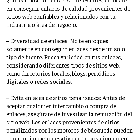
gran cantidad de enlaces irrelevantes, enfócate
GESTIÓN DE PROYECTOS
en conseguir enlaces de calidad provenientes de
sitios web confiables y relacionados con tu
GESTIÓN DE OPERACIONES Y CADENA DE
SUMINISTRO
industria o área de negocio.
LOGÍSTICA EMPRESARIAL
– Diversidad de enlaces: No te enfoques
CALIDAD Y MEJORA CONTINUA
solamente en conseguir enlaces desde un solo
tipo de fuente. Busca variedad en tus enlaces,
TALENTOS
considerando diferentes tipos de sitios web,
RECURSOS HUMANOS Y GESTIÓN DEL
como directorios locales, blogs, periódicos
TALENTO
digitales o redes sociales.
COMPENSACIÓN Y BENEFICIOS
– Evita enlaces de sitios penalizados: Antes de
RECLUTAMIENTO Y SELECCIÓN
aceptar cualquier intercambio o compra de
DESARROLLO DE PERSONAL
enlaces, asegúrate de investigar la reputación del
GESTIÓN DEL DESEMPEÑO
sitio web. Los enlaces provenientes de sitios
penalizados por los motores de búsqueda pueden
CULTURA Y CLIMA ORGANIZACIONAL
tener un impacto negativo en tu posicionamiento