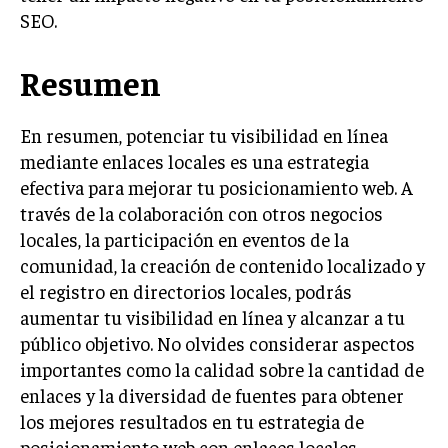
ÉTICA EMPRESARIAL Y RESPONSABILIDAD
SEO.
SOCIAL
Resumen
BLOG
En resumen, potenciar tu visibilidad en línea
mediante enlaces locales es una estrategia
Acerca de
Últimas entradas
efectiva para mejorar tu posicionamiento web. A
través de la colaboración con otros negocios
Ricardo Mendoza
locales, la participación en eventos de la
Soy Ricardo Mendoza, periodista de negocios e
comunidad, la creación de contenido localizado y
innovación, con amplia trayectoria. Desde hace
el registro en directorios locales, podrás
más de diez años, colaboro en un reconocido
portal de noticias, abarcando desde noticias
aumentar tu visibilidad en línea y alcanzar a tu
corporativas hasta tendencias innovadoras. Creo firmemente en
público objetivo. No olvides considerar aspectos
el periodismo como motor de cambio, manteniendo a la
importantes como la calidad sobre la cantidad de
sociedad actualizada y proactiva.
enlaces y la diversidad de fuentes para obtener
Aparece en periódicos digitales y domina los buscadores,
los mejores resultados en tu estrategia de
Infórmate aquí.
posicionamiento web con enlaces locales.