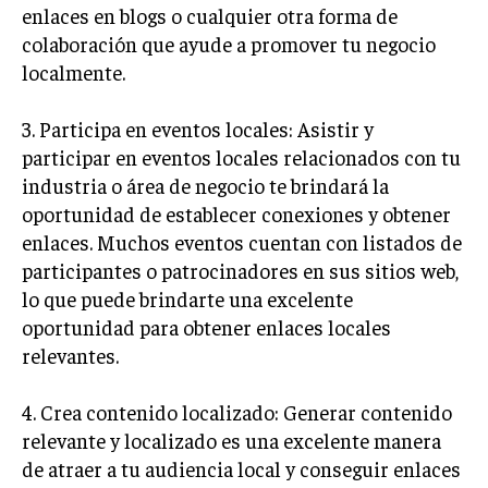
enlaces en blogs o cualquier otra forma de
TRANSFORMACIÓN DIGITAL
colaboración que ayude a promover tu negocio
ANALÍTICA EMPRESARIAL Y BUSINESS
localmente.
INTELLIGENCE
3. Participa en eventos locales: Asistir y
CIBERSEGURIDAD EMPRESARIAL
participar en eventos locales relacionados con tu
ESTRATEGIA
industria o área de negocio te brindará la
EMPRESAS FAMILIARES Y SUCESIÓN
oportunidad de establecer conexiones y obtener
enlaces. Muchos eventos cuentan con listados de
GESTIÓN DEL RIESGO EMPRESARIAL
participantes o patrocinadores en sus sitios web,
NEGOCIACIÓN Y RESOLUCIÓN DE CONFLICTOS
lo que puede brindarte una excelente
oportunidad para obtener enlaces locales
DERECHO EMPRESARIAL Y REGULACIONES
relevantes.
ÉXITO EMPRESARIAL Y CASOS DE ESTUDIO
GOBIERNO CORPORATIVO
4. Crea contenido localizado: Generar contenido
relevante y localizado es una excelente manera
NEGOCIOS
de atraer a tu audiencia local y conseguir enlaces
ESTRATEGIAS DE NEGOCIOS