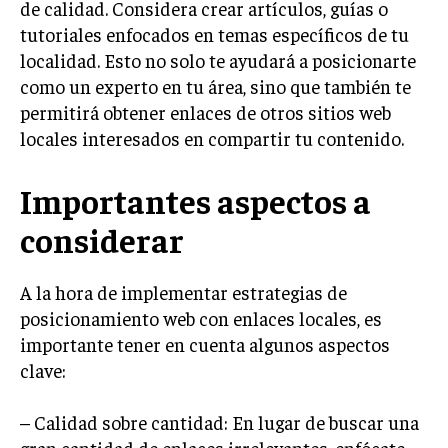
de calidad. Considera crear artículos, guías o
MARKETING B2B
tutoriales enfocados en temas específicos de tu
localidad. Esto no solo te ayudará a posicionarte
MARKETING B2C
como un experto en tu área, sino que también te
FRANQUICIAS
permitirá obtener enlaces de otros sitios web
locales interesados en compartir tu contenido.
MARKETING DE INFLUENCERS
Importantes aspectos a
E-COMMERCE
E-COMMERCE Y COMERCIO ELECTRÓNICO
considerar
ESTRATEGIAS DE PRICING Y GESTIÓN DE
PRECIOS
A la hora de implementar estrategias de
GESTIÓN DE CRISIS EMPRESARIALES
posicionamiento web con enlaces locales, es
importante tener en cuenta algunos aspectos
EMPRESAS Y STARTUPS TECNOLÓGICAS
clave:
GESTIÓN DE LA EXPERIENCIA DEL CLIENTE
– Calidad sobre cantidad: En lugar de buscar una
MÁS
PROYECTOS