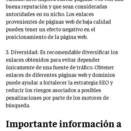
buena reputación y que sean consideradas
MARKETING B2B
autoridades en su nicho. Los enlaces
MARKETING B2C
provenientes de páginas web de baja calidad
pueden tener un efecto negativo en el
FRANQUICIAS
posicionamiento de la página web.
MARKETING DE INFLUENCERS
3. Diversidad: Es recomendable diversificar los
E-COMMERCE
enlaces obtenidos para evitar depender
E-COMMERCE Y COMERCIO ELECTRÓNICO
únicamente de una fuente de tráfico. Obtener
ESTRATEGIAS DE PRICING Y GESTIÓN DE
enlaces de diferentes páginas web y dominios
PRECIOS
puede ayudar a fortalecer la estrategia SEO y
reducir los riesgos asociados a posibles
GESTIÓN DE CRISIS EMPRESARIALES
penalizaciones por parte de los motores de
EMPRESAS Y STARTUPS TECNOLÓGICAS
búsqueda.
GESTIÓN DE LA EXPERIENCIA DEL CLIENTE
Importante información a
MÁS
PROYECTOS