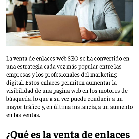
Welcome to Liberty Case
We have a curated list of the most noteworthy news from all
across the globe. With any subscription plan, you get access
to
exclusive articles
that let you stay ahead of the curve.
Your Profile
NEWS
LIFESTYLE
PUBLIC OPINION
La venta de enlaces web SEO se ha convertido en
una estrategia cada vez más popular entre las
empresas y los profesionales del marketing
digital. Estos enlaces permiten aumentar la
visibilidad de una página web en los motores de
búsqueda, lo que a su vez puede conducir a un
mayor tráfico y, en última instancia, a un aumento
en las ventas.
¿Qué es la venta de enlaces