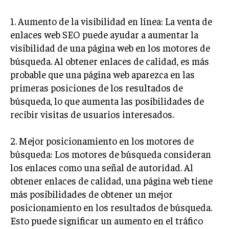
INVESTIGACIÓN DE MERCADO
1. Aumento de la visibilidad en línea: La venta de
ANÁLISIS DE COMPETENCIA
enlaces web SEO puede ayudar a aumentar la
GESTIÓN DE CLIENTES
visibilidad de una página web en los motores de
búsqueda. Al obtener enlaces de calidad, es más
EMPRENDIMIENTO
probable que una página web aparezca en las
INNOVACIÓN EMPRESARIAL
primeras posiciones de los resultados de
GESTIÓN DEL CAMBIO
búsqueda, lo que aumenta las posibilidades de
recibir visitas de usuarios interesados.
LIDERAZGO
HABILIDADES DIRECTIVAS
2. Mejor posicionamiento en los motores de
búsqueda: Los motores de búsqueda consideran
EMPRENDIMIENTO
los enlaces como una señal de autoridad. Al
PLANIFICACIÓN EMPRESARIAL
obtener enlaces de calidad, una página web tiene
más posibilidades de obtener un mejor
FINANZAS
posicionamiento en los resultados de búsqueda.
FINANZAS Y CONTABILIDAD
Esto puede significar un aumento en el tráfico
GESTIÓN DE RECURSOS FINANCIEROS