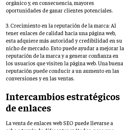
orgánico y, en consecuencia, mayores
oportunidades de ganar clientes potenciales.
INVERSIONES Y MERCADOS FINANCIEROS
CONTABILIDAD EMPRESARIAL
3. Crecimiento en la reputación de la marca: Al
tener enlaces de calidad hacia una página web,
ECONOMÍA EMPRESARIAL
esta adquiere más autoridad y credibilidad en su
INTERNACIONAL
nicho de mercado. Esto puede ayudar a mejorar la
NEGOCIOS INTERNACIONALES
reputación de la marca y a generar confianza en
los usuarios que visiten la página web. Una buena
COMERCIO INTERNACIONAL
reputación puede conducir a un aumento en las
EXPANSIÓN GLOBAL
conversiones y en las ventas.
IMPORTACIÓN Y EXPORTACIÓN
Intercambios estratégicos
ALIANZAS ESTRATÉGICAS
de enlaces
TECNOLOGIA
SOSTENIBILIDAD Y MEDIO AMBIENTE
La venta de enlaces web SEO puede llevarse a
GESTIÓN DE LA INNOVACIÓN TECNOLÓGICA