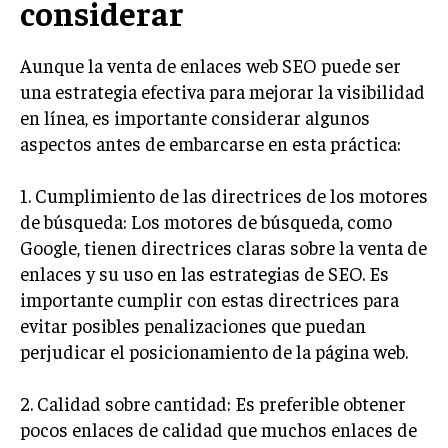
considerar
GESTIÓN DE PROYECTOS
GESTIÓN DE OPERACIONES Y CADENA DE
Aunque la venta de enlaces web SEO puede ser
SUMINISTRO
una estrategia efectiva para mejorar la visibilidad
LOGÍSTICA EMPRESARIAL
en línea, es importante considerar algunos
aspectos antes de embarcarse en esta práctica:
CALIDAD Y MEJORA CONTINUA
1. Cumplimiento de las directrices de los motores
TALENTOS
RECURSOS HUMANOS Y GESTIÓN DEL
de búsqueda: Los motores de búsqueda, como
TALENTO
Google, tienen directrices claras sobre la venta de
enlaces y su uso en las estrategias de SEO. Es
COMPENSACIÓN Y BENEFICIOS
importante cumplir con estas directrices para
RECLUTAMIENTO Y SELECCIÓN
evitar posibles penalizaciones que puedan
DESARROLLO DE PERSONAL
perjudicar el posicionamiento de la página web.
GESTIÓN DEL DESEMPEÑO
2. Calidad sobre cantidad: Es preferible obtener
CULTURA Y CLIMA ORGANIZACIONAL
pocos enlaces de calidad que muchos enlaces de