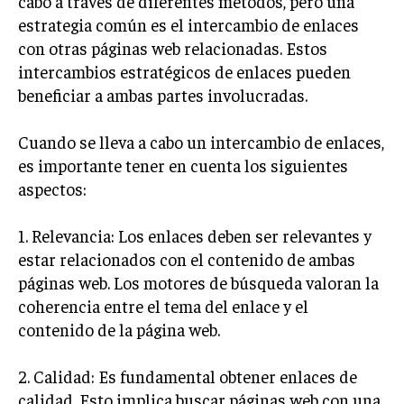
cabo a través de diferentes métodos, pero una
TRANSFORMACIÓN DIGITAL
estrategia común es el intercambio de enlaces
con otras páginas web relacionadas. Estos
ANALÍTICA EMPRESARIAL Y BUSINESS
intercambios estratégicos de enlaces pueden
INTELLIGENCE
beneficiar a ambas partes involucradas.
CIBERSEGURIDAD EMPRESARIAL
Cuando se lleva a cabo un intercambio de enlaces,
ESTRATEGIA
es importante tener en cuenta los siguientes
EMPRESAS FAMILIARES Y SUCESIÓN
aspectos:
GESTIÓN DEL RIESGO EMPRESARIAL
1. Relevancia: Los enlaces deben ser relevantes y
NEGOCIACIÓN Y RESOLUCIÓN DE CONFLICTOS
estar relacionados con el contenido de ambas
DERECHO EMPRESARIAL Y REGULACIONES
páginas web. Los motores de búsqueda valoran la
ÉXITO EMPRESARIAL Y CASOS DE ESTUDIO
coherencia entre el tema del enlace y el
contenido de la página web.
GOBIERNO CORPORATIVO
2. Calidad: Es fundamental obtener enlaces de
NEGOCIOS
calidad. Esto implica buscar páginas web con una
ESTRATEGIAS DE NEGOCIOS