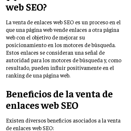
web SEO?
LIFESTYLE
MARKETING
La venta de enlaces web SEO es un proceso en el
ESTRATEGIAS DE MARKETING
que una página web vende enlaces a otra página
AGENCIAS DE MARKETING
web con el objetivo de mejorar su
AGENCIAS DE POSICIONAMIENTO WEB SEO
posicionamiento en los motores de búsqueda.
Estos enlaces se consideran una señal de
VENTA DE ENLACES
autoridad para los motores de búsqueda y, como
MARKETING DIGITAL
resultado, pueden influir positivamente en el
ranking de una página web.
PUBLICIDAD
VENTAS Y PERSUASIÓN
Beneficios de la venta de
GESTIÓN DE PRODUCTOS
enlaces web SEO
COMUNICACIÓN CORPORATIVA
Existen diversos beneficios asociados a la venta
GESTIÓN DE MARCA
de enlaces web SEO: