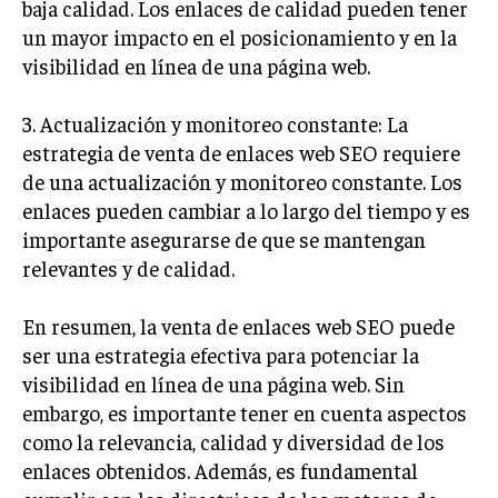
baja calidad. Los enlaces de calidad pueden tener
ÉTICA EMPRESARIAL Y RESPONSABILIDAD
un mayor impacto en el posicionamiento y en la
SOCIAL
visibilidad en línea de una página web.
BLOG
3. Actualización y monitoreo constante: La
estrategia de venta de enlaces web SEO requiere
de una actualización y monitoreo constante. Los
Acerca de
Últimas entradas
enlaces pueden cambiar a lo largo del tiempo y es
importante asegurarse de que se mantengan
Ricardo Mendoza
relevantes y de calidad.
Soy Ricardo Mendoza, periodista de negocios e
innovación, con amplia trayectoria. Desde hace
En resumen, la venta de enlaces web SEO puede
más de diez años, colaboro en un reconocido
portal de noticias, abarcando desde noticias
ser una estrategia efectiva para potenciar la
corporativas hasta tendencias innovadoras. Creo firmemente en
visibilidad en línea de una página web. Sin
el periodismo como motor de cambio, manteniendo a la
embargo, es importante tener en cuenta aspectos
sociedad actualizada y proactiva.
como la relevancia, calidad y diversidad de los
Aparece en periódicos digitales y domina los buscadores,
enlaces obtenidos. Además, es fundamental
Infórmate aquí.