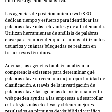
una investigación exhaustiva.
GESTIÓN DE PROYECTOS
Las agencias de posicionamiento web SEO
GESTIÓN DE OPERACIONES Y CADENA DE
SUMINISTRO
dedican tiempo y esfuerzo para identificar las
palabras clave más relevantes y de alta demanda.
LOGÍSTICA EMPRESARIAL
Utilizan herramientas de análisis de palabras
CALIDAD Y MEJORA CONTINUA
clave para comprender qué términos utilizan los
usuarios y cuántas búsquedas se realizan en
TALENTOS
torno a esos términos.
RECURSOS HUMANOS Y GESTIÓN DEL
TALENTO
Además, las agencias también analizan la
COMPENSACIÓN Y BENEFICIOS
competencia existente para determinar qué
RECLUTAMIENTO Y SELECCIÓN
palabras clave ofrecen una mejor oportunidad de
clasificación. A través de la investigación de
DESARROLLO DE PERSONAL
palabras clave, las agencias de posicionamiento
GESTIÓN DEL DESEMPEÑO
web pueden ayudar a las empresas a desarrollar
estrategias más efectivas y obtener mejores
CULTURA Y CLIMA ORGANIZACIONAL
resultados en términos de visibilidad y tráfico