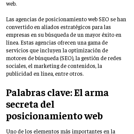
web.
LIFESTYLE
Las agencias de posicionamiento web SEO se han
MARKETING
ESTRATEGIAS DE MARKETING
convertido en aliados estratégicos para las
empresas en su búsqueda de un mayor éxito en
AGENCIAS DE MARKETING
línea. Estas agencias ofrecen una gama de
AGENCIAS DE POSICIONAMIENTO WEB SEO
servicios que incluyen la optimización de
VENTA DE ENLACES
motores de búsqueda (SEO), la gestión de redes
sociales, el marketing de contenidos, la
MARKETING DIGITAL
publicidad en línea, entre otros.
PUBLICIDAD
Palabras clave: El arma
VENTAS Y PERSUASIÓN
secreta del
GESTIÓN DE PRODUCTOS
posicionamiento web
COMUNICACIÓN CORPORATIVA
GESTIÓN DE MARCA
Uno de los elementos más importantes en la