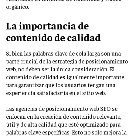
ÉTICA EMPRESARIAL Y RESPONSABILIDAD
orgánico.
SOCIAL
La importancia de
BLOG
contenido de calidad
Si bien las palabras clave de cola larga son una
Acerca de
Últimas entradas
parte crucial de la estrategia de posicionamiento
Ricardo Mendoza
web, no deben ser la única consideración. El
contenido de calidad es igualmente importante
Soy Ricardo Mendoza, periodista de negocios e
innovación, con amplia trayectoria. Desde hace
para garantizar que los usuarios tengan una
más de diez años, colaboro en un reconocido
experiencia satisfactoria en el sitio web.
portal de noticias, abarcando desde noticias
corporativas hasta tendencias innovadoras. Creo firmemente en
el periodismo como motor de cambio, manteniendo a la
Las agencias de posicionamiento web SEO se
sociedad actualizada y proactiva.
enfocan en la creación de contenido relevante,
útil y de alta calidad que esté optimizado para
Aparece en periódicos digitales y domina los buscadores,
Infórmate aquí.
palabras clave específicas. Esto no solo mejora la