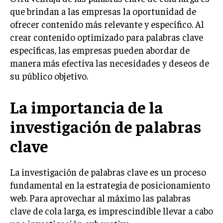
que brindan a las empresas la oportunidad de
MARKETING B2B
ofrecer contenido más relevante y específico. Al
MARKETING B2C
crear contenido optimizado para palabras clave
específicas, las empresas pueden abordar de
FRANQUICIAS
manera más efectiva las necesidades y deseos de
MARKETING DE INFLUENCERS
su público objetivo.
E-COMMERCE
La importancia de la
E-COMMERCE Y COMERCIO ELECTRÓNICO
investigación de palabras
ESTRATEGIAS DE PRICING Y GESTIÓN DE
PRECIOS
clave
GESTIÓN DE CRISIS EMPRESARIALES
La investigación de palabras clave es un proceso
EMPRESAS Y STARTUPS TECNOLÓGICAS
fundamental en la estrategia de posicionamiento
GESTIÓN DE LA EXPERIENCIA DEL CLIENTE
web. Para aprovechar al máximo las palabras
clave de cola larga, es imprescindible llevar a cabo
MÁS
PROYECTOS