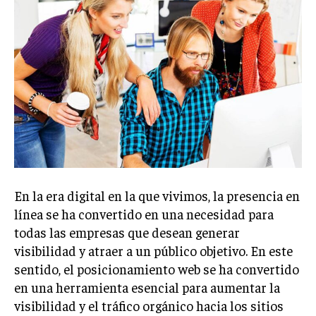
Welcome to Liberty Case
We have a curated list of the most noteworthy news from all
across the globe. With any subscription plan, you get access
to
exclusive articles
that let you stay ahead of the curve.
Your Profile
NEWS
LIFESTYLE
PUBLIC OPINION
En la era digital en la que vivimos, la presencia en
línea se ha convertido en una necesidad para
todas las empresas que desean generar
visibilidad y atraer a un público objetivo. En este
sentido, el posicionamiento web se ha convertido
en una herramienta esencial para aumentar la
visibilidad y el tráfico orgánico hacia los sitios