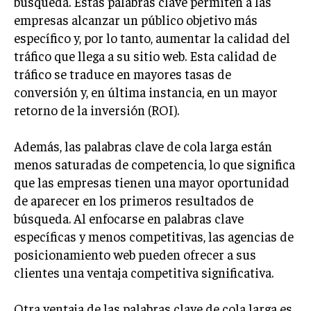
búsqueda. Estas palabras clave permiten a las
TRANSFORMACIÓN DIGITAL
empresas alcanzar un público objetivo más
específico y, por lo tanto, aumentar la calidad del
ANALÍTICA EMPRESARIAL Y BUSINESS
tráfico que llega a su sitio web. Esta calidad de
INTELLIGENCE
tráfico se traduce en mayores tasas de
CIBERSEGURIDAD EMPRESARIAL
conversión y, en última instancia, en un mayor
retorno de la inversión (ROI).
ESTRATEGIA
EMPRESAS FAMILIARES Y SUCESIÓN
Además, las palabras clave de cola larga están
GESTIÓN DEL RIESGO EMPRESARIAL
menos saturadas de competencia, lo que significa
que las empresas tienen una mayor oportunidad
NEGOCIACIÓN Y RESOLUCIÓN DE CONFLICTOS
de aparecer en los primeros resultados de
DERECHO EMPRESARIAL Y REGULACIONES
búsqueda. Al enfocarse en palabras clave
ÉXITO EMPRESARIAL Y CASOS DE ESTUDIO
específicas y menos competitivas, las agencias de
posicionamiento web pueden ofrecer a sus
GOBIERNO CORPORATIVO
clientes una ventaja competitiva significativa.
NEGOCIOS
ESTRATEGIAS DE NEGOCIOS
Otra ventaja de las palabras clave de cola larga es