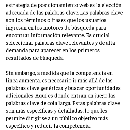
INVESTIGACIÓN DE MERCADO
estrategia de posicionamiento web es la elección
adecuada de las palabras clave. Las palabras clave
ANÁLISIS DE COMPETENCIA
son los términos o frases que los usuarios
GESTIÓN DE CLIENTES
ingresan en los motores de búsqueda para
encontrar información relevante. Es crucial
EMPRENDIMIENTO
seleccionar palabras clave relevantes y de alta
INNOVACIÓN EMPRESARIAL
demanda para aparecer en los primeros
GESTIÓN DEL CAMBIO
resultados de búsqueda.
LIDERAZGO
Sin embargo, a medida que la competencia en
HABILIDADES DIRECTIVAS
línea aumenta, es necesario ir más allá de las
palabras clave genéricas y buscar oportunidades
EMPRENDIMIENTO
adicionales. Aquí es donde entran en juego las
PLANIFICACIÓN EMPRESARIAL
palabras clave de cola larga. Estas palabras clave
son más específicas y detalladas, lo que les
FINANZAS
permite dirigirse a un público objetivo más
FINANZAS Y CONTABILIDAD
específico y reducir la competencia.
GESTIÓN DE RECURSOS FINANCIEROS