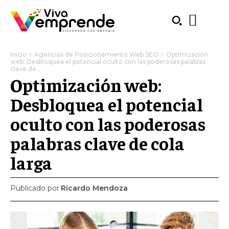
Inicio
Agencias de Posicionamiento Web SEO
Optimización
web: Desbloquea el potencial oculto con las poderosas palabras
clave de...
Optimización web:
Desbloquea el potencial
oculto con las poderosas
palabras clave de cola
larga
Publicado por
Ricardo Mendoza
SUBSCRIBE