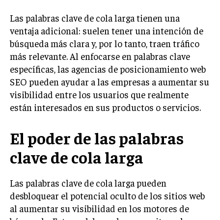
Las palabras clave de cola larga tienen una
INVERSIONES Y MERCADOS FINANCIEROS
ventaja adicional: suelen tener una intención de
CONTABILIDAD EMPRESARIAL
búsqueda más clara y, por lo tanto, traen tráfico
ECONOMÍA EMPRESARIAL
más relevante. Al enfocarse en palabras clave
específicas, las agencias de posicionamiento web
INTERNACIONAL
SEO pueden ayudar a las empresas a aumentar su
NEGOCIOS INTERNACIONALES
visibilidad entre los usuarios que realmente
COMERCIO INTERNACIONAL
están interesados en sus productos o servicios.
EXPANSIÓN GLOBAL
El poder de las palabras
IMPORTACIÓN Y EXPORTACIÓN
clave de cola larga
ALIANZAS ESTRATÉGICAS
Las palabras clave de cola larga pueden
TECNOLOGIA
desbloquear el potencial oculto de los sitios web
SOSTENIBILIDAD Y MEDIO AMBIENTE
al aumentar su visibilidad en los motores de
GESTIÓN DE LA INNOVACIÓN TECNOLÓGICA