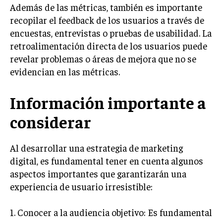
Además de las métricas, también es importante
GESTIÓN DE PROYECTOS
recopilar el feedback de los usuarios a través de
GESTIÓN DE OPERACIONES Y CADENA DE
encuestas, entrevistas o pruebas de usabilidad. La
SUMINISTRO
retroalimentación directa de los usuarios puede
LOGÍSTICA EMPRESARIAL
revelar problemas o áreas de mejora que no se
evidencian en las métricas.
CALIDAD Y MEJORA CONTINUA
Información importante a
TALENTOS
RECURSOS HUMANOS Y GESTIÓN DEL
TALENTO
considerar
COMPENSACIÓN Y BENEFICIOS
Al desarrollar una estrategia de marketing
RECLUTAMIENTO Y SELECCIÓN
digital, es fundamental tener en cuenta algunos
aspectos importantes que garantizarán una
DESARROLLO DE PERSONAL
experiencia de usuario irresistible:
GESTIÓN DEL DESEMPEÑO
CULTURA Y CLIMA ORGANIZACIONAL
1. Conocer a la audiencia objetivo: Es fundamental