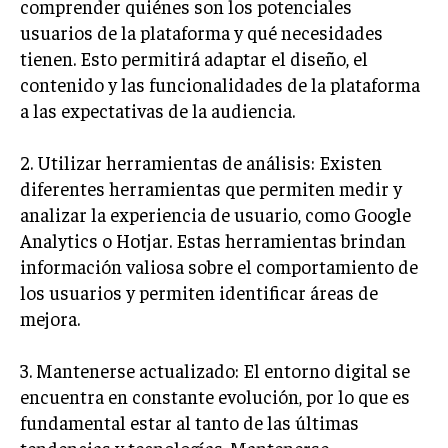
comprender quiénes son los potenciales
ÉTICA EMPRESARIAL Y RESPONSABILIDAD
usuarios de la plataforma y qué necesidades
SOCIAL
tienen. Esto permitirá adaptar el diseño, el
BLOG
contenido y las funcionalidades de la plataforma
a las expectativas de la audiencia.
2. Utilizar herramientas de análisis: Existen
Acerca de
Últimas entradas
diferentes herramientas que permiten medir y
analizar la experiencia de usuario, como Google
Ricardo Mendoza
Analytics o Hotjar. Estas herramientas brindan
Soy Ricardo Mendoza, periodista de negocios e
información valiosa sobre el comportamiento de
innovación, con amplia trayectoria. Desde hace
los usuarios y permiten identificar áreas de
más de diez años, colaboro en un reconocido
portal de noticias, abarcando desde noticias
mejora.
corporativas hasta tendencias innovadoras. Creo firmemente en
el periodismo como motor de cambio, manteniendo a la
3. Mantenerse actualizado: El entorno digital se
sociedad actualizada y proactiva.
encuentra en constante evolución, por lo que es
Aparece en periódicos digitales y domina los buscadores,
fundamental estar al tanto de las últimas
Infórmate aquí.