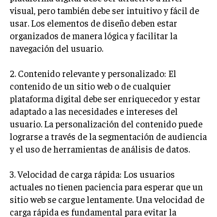
visual, pero también debe ser intuitivo y fácil de
INVERSIONES Y MERCADOS FINANCIEROS
usar. Los elementos de diseño deben estar
organizados de manera lógica y facilitar la
CONTABILIDAD EMPRESARIAL
navegación del usuario.
ECONOMÍA EMPRESARIAL
2. Contenido relevante y personalizado: El
INTERNACIONAL
contenido de un sitio web o de cualquier
NEGOCIOS INTERNACIONALES
plataforma digital debe ser enriquecedor y estar
COMERCIO INTERNACIONAL
adaptado a las necesidades e intereses del
usuario. La personalización del contenido puede
EXPANSIÓN GLOBAL
lograrse a través de la segmentación de audiencia
IMPORTACIÓN Y EXPORTACIÓN
y el uso de herramientas de análisis de datos.
ALIANZAS ESTRATÉGICAS
3. Velocidad de carga rápida: Los usuarios
TECNOLOGIA
actuales no tienen paciencia para esperar que un
SOSTENIBILIDAD Y MEDIO AMBIENTE
sitio web se cargue lentamente. Una velocidad de
GESTIÓN DE LA INNOVACIÓN TECNOLÓGICA
carga rápida es fundamental para evitar la