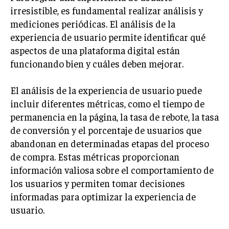
irresistible, es fundamental realizar análisis y
MARKETING B2B
mediciones periódicas. El análisis de la
MARKETING B2C
experiencia de usuario permite identificar qué
aspectos de una plataforma digital están
FRANQUICIAS
funcionando bien y cuáles deben mejorar.
MARKETING DE INFLUENCERS
El análisis de la experiencia de usuario puede
E-COMMERCE
incluir diferentes métricas, como el tiempo de
E-COMMERCE Y COMERCIO ELECTRÓNICO
permanencia en la página, la tasa de rebote, la tasa
ESTRATEGIAS DE PRICING Y GESTIÓN DE
de conversión y el porcentaje de usuarios que
PRECIOS
abandonan en determinadas etapas del proceso
de compra. Estas métricas proporcionan
GESTIÓN DE CRISIS EMPRESARIALES
información valiosa sobre el comportamiento de
EMPRESAS Y STARTUPS TECNOLÓGICAS
los usuarios y permiten tomar decisiones
GESTIÓN DE LA EXPERIENCIA DEL CLIENTE
informadas para optimizar la experiencia de
usuario.
MÁS
PROYECTOS