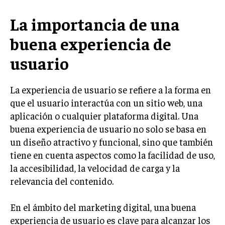
LIFESTYLE
La importancia de una
MARKETING
buena experiencia de
ESTRATEGIAS DE MARKETING
usuario
AGENCIAS DE MARKETING
AGENCIAS DE POSICIONAMIENTO WEB SEO
La experiencia de usuario se refiere a la forma en
VENTA DE ENLACES
que el usuario interactúa con un sitio web, una
aplicación o cualquier plataforma digital. Una
MARKETING DIGITAL
buena experiencia de usuario no solo se basa en
PUBLICIDAD
un diseño atractivo y funcional, sino que también
VENTAS Y PERSUASIÓN
tiene en cuenta aspectos como la facilidad de uso,
la accesibilidad, la velocidad de carga y la
GESTIÓN DE PRODUCTOS
relevancia del contenido.
COMUNICACIÓN CORPORATIVA
En el ámbito del marketing digital, una buena
GESTIÓN DE MARCA
experiencia de usuario es clave para alcanzar los