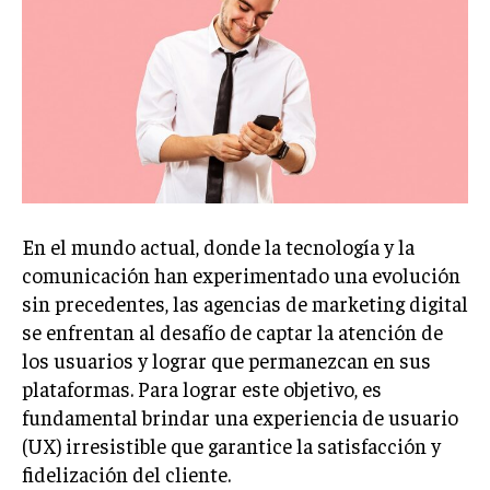
Welcome to Liberty Case
We have a curated list of the most noteworthy news from all
across the globe. With any subscription plan, you get access
to
exclusive articles
that let you stay ahead of the curve.
Your Profile
NEWS
LIFESTYLE
PUBLIC OPINION
En el mundo actual, donde la tecnología y la
comunicación han experimentado una evolución
sin precedentes, las agencias de marketing digital
se enfrentan al desafío de captar la atención de
los usuarios y lograr que permanezcan en sus
plataformas. Para lograr este objetivo, es
fundamental brindar una experiencia de usuario
(UX) irresistible que garantice la satisfacción y
fidelización del cliente.