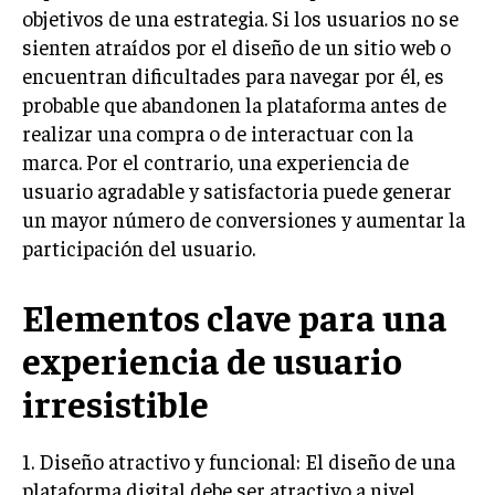
INVESTIGACIÓN DE MERCADO
objetivos de una estrategia. Si los usuarios no se
sienten atraídos por el diseño de un sitio web o
ANÁLISIS DE COMPETENCIA
encuentran dificultades para navegar por él, es
GESTIÓN DE CLIENTES
probable que abandonen la plataforma antes de
realizar una compra o de interactuar con la
EMPRENDIMIENTO
marca. Por el contrario, una experiencia de
INNOVACIÓN EMPRESARIAL
usuario agradable y satisfactoria puede generar
GESTIÓN DEL CAMBIO
un mayor número de conversiones y aumentar la
participación del usuario.
LIDERAZGO
HABILIDADES DIRECTIVAS
Elementos clave para una
EMPRENDIMIENTO
experiencia de usuario
PLANIFICACIÓN EMPRESARIAL
irresistible
FINANZAS
FINANZAS Y CONTABILIDAD
1. Diseño atractivo y funcional: El diseño de una
plataforma digital debe ser atractivo a nivel
GESTIÓN DE RECURSOS FINANCIEROS