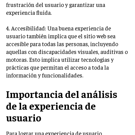
frustración del usuario y garantizar una
TRANSFORMACIÓN DIGITAL
experiencia fluida.
ANALÍTICA EMPRESARIAL Y BUSINESS
INTELLIGENCE
4. Accesibilidad: Una buena experiencia de
usuario también implica que el sitio web sea
CIBERSEGURIDAD EMPRESARIAL
accesible para todas las personas, incluyendo
ESTRATEGIA
aquellas con discapacidades visuales, auditivas o
EMPRESAS FAMILIARES Y SUCESIÓN
motoras. Esto implica utilizar tecnologías y
prácticas que permitan el acceso a toda la
GESTIÓN DEL RIESGO EMPRESARIAL
información y funcionalidades.
NEGOCIACIÓN Y RESOLUCIÓN DE CONFLICTOS
DERECHO EMPRESARIAL Y REGULACIONES
Importancia del análisis
ÉXITO EMPRESARIAL Y CASOS DE ESTUDIO
de la experiencia de
GOBIERNO CORPORATIVO
usuario
NEGOCIOS
Para lograr una experiencia de usuario
ESTRATEGIAS DE NEGOCIOS