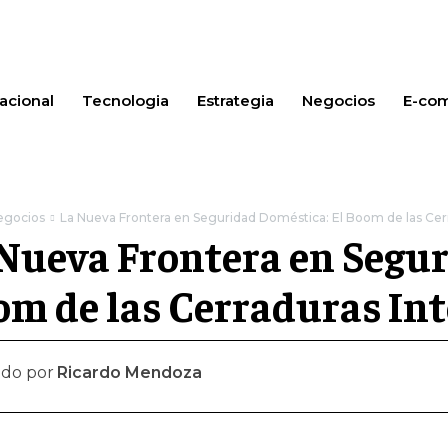
acional
Tecnologia
Estrategia
Negocios
E-co
egocios
La Nueva Frontera en Seguridad Doméstica: El Boom de las Cerr
Nueva Frontera en Segur
m de las Cerraduras Int
ado por
Ricardo Mendoza