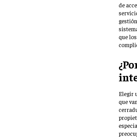
de acce
servici
gestión
sistema
que los
compli
¿Po
int
Elegir 
que van
cerradu
propiet
especi
preocup