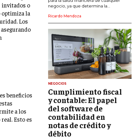
para la salud financiera de cualquier
 invitados o
negocio, ya que determina la...
GESTIÓN DEL RIESGO EMPRESARIAL
 optimiza la
Ricardo Mendoza
guridad. Los
NEGOCIACIÓN Y RESOLUCIÓN DE
r, asegurando
CONFLICTOS
n
DERECHO EMPRESARIAL Y
REGULACIONES
ÉXITO EMPRESARIAL Y CASOS DE
ESTUDIO
GOBIERNO CORPORATIVO
NEGOCIOS
Cumplimiento fiscal
NEGOCIOS
es beneficios
ESTRATEGIAS DE NEGOCIOS
y contable: El papel
estas
del software de
MARKETING B2B
rmite a los
contabilidad en
real. Esto es
MARKETING B2C
notas de crédito y
débito
FRANQUICIAS