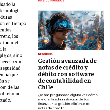
Ricardo Mendoza
lsado la
MARKETING DIGITAL
tecnología
PUBLICIDAD
aduras
ión en tiempo
VENTAS Y PERSUASIÓN
iendas
GESTIÓN DE PRODUCTOS
reno, los
stionar el
COMUNICACIÓN CORPORATIVA
n la
GESTIÓN DE MARCA
lejos, sino
NEGOCIOS
Gestión avanzada de
 acceso sin
INVESTIGACIÓN DE MERCADO
notas de crédito y
a seguridad
ANÁLISIS DE COMPETENCIA
débito con software
encia que
de contabilidad en
ón se
GESTIÓN DE CLIENTES
Chile
oom de las
volucionan
EMPRENDIMIENTO
¿Te has preguntado alguna vez cómo
INNOVACIÓN EMPRESARIAL
ctado.
mejorar la administración de tus
finanzas? La gestión eficiente de
GESTIÓN DEL CAMBIO
notas de crédito...