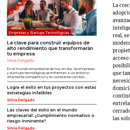
La crec
adopció
avanzad
intelig
Empresas y Startups Tecnológicas
real, s
moderna
La clave para construir equipos de
alto rendimiento que transformarán
propiet
tu empresa
acceso 
Silvia Delgado
posibil
En el mundo empresarial de hoy en día, las empresas
que tam
y startups tecnológicas se enfrentan a un entorno
altamente competitivo y en constante cambio....
necesid
domicil
Logra el éxito en tus proyectos con estas
estrategias infalibles
continú
Silvia Delgado
entrela
cerradu
Las claves del éxito en el mundo
empresarial: ¿Cumplimiento normativo o
las sol
riesgo inminente?
Silvia Delgado