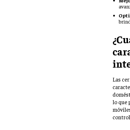
Mejo
avan
Opti
brin
¿Cu
car
int
Las cer
caracte
domést
lo que 
móvile
control