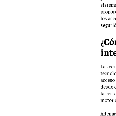
sistema
proporc
los acc
segurid
¿Có
int
Las cer
tecnolo
acceso 
desde d
la cerr
motor d
Además