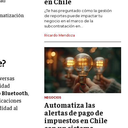
dad
en Chile
CALIDAD Y MEJORA CONTINUA
¿Te has preguntado cómo la gestión
tomatización
de reportes puede impactar tu
negocio en el marco de la
TALENTOS
subcontratación en...
RECURSOS HUMANOS Y GESTIÓN DEL
TALENTO
Ricardo Mendoza
COMPENSACIÓN Y BENEFICIOS
RECLUTAMIENTO Y SELECCIÓN
e?
DESARROLLO DE PERSONAL
iversas
GESTIÓN DEL DESEMPEÑO
ridad
CULTURA Y CLIMA ORGANIZACIONAL
o
Bluetooth
,
NEGOCIOS
licaciones
ÉTICA EMPRESARIAL Y
Automatiza las
RESPONSABILIDAD SOCIAL
didad al
alertas de pago de
impuestos en Chile
BLOG
con un sistema