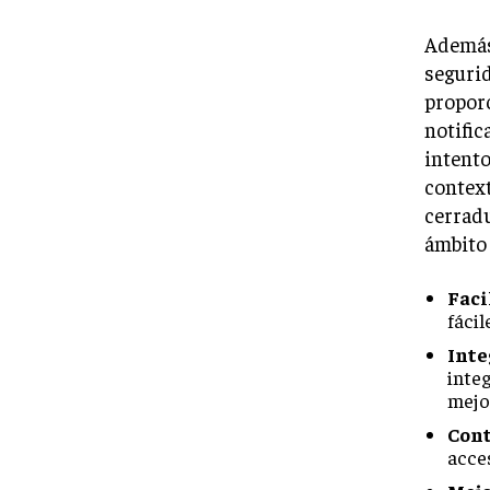
Además,
segurid
proporc
notific
intento
context
cerradu
ámbito 
Faci
fácil
Inte
inte
mejor
Cont
acces