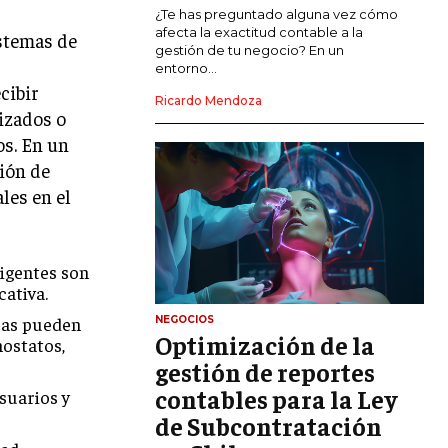
MARKETING DE INFLUENCERS
¿Te has preguntado alguna vez cómo
afecta la exactitud contable a la
istemas de
gestión de tu negocio? En un
E-COMMERCE
entorno...
E-COMMERCE Y COMERCIO ELECTRÓNICO
cibir
Ricardo Mendoza
izados o
ESTRATEGIAS DE PRICING Y GESTIÓN DE
PRECIOS
os. En un
ción de
GESTIÓN DE CRISIS EMPRESARIALES
les en el
EMPRESAS Y STARTUPS TECNOLÓGICAS
GESTIÓN DE LA EXPERIENCIA DEL
CLIENTE
ligentes son
cativa.
MÁS
ras pueden
NEGOCIOS
PROYECTOS
Optimización de la
mostatos,
GESTIÓN DE PROYECTOS
gestión de reportes
GESTIÓN DE OPERACIONES Y CADENA
contables para la Ley
suarios y
DE SUMINISTRO
de Subcontratación
LOGÍSTICA EMPRESARIAL