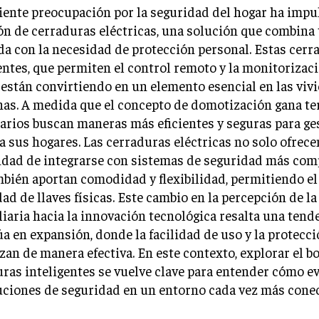
iente preocupación por la seguridad del hogar ha impu
n de cerraduras eléctricas, una solución que combina 
a con la necesidad de protección personal. Estas cerr
entes, que permiten el control remoto y la monitorizac
e están convirtiendo en un elemento esencial en las viv
s. A medida que el concepto de domotización gana ter
arios buscan maneras más eficientes y seguras para ge
a sus hogares. Las cerraduras eléctricas no solo ofrece
idad de integrarse con sistemas de seguridad más comp
bién aportan comodidad y flexibilidad, permitiendo el
ad de llaves físicas. Este cambio en la percepción de l
iaria hacia la innovación tecnológica resalta una tend
a en expansión, donde la facilidad de uso y la protecci
zan de manera efectiva. En este contexto, explorar el b
ras inteligentes se vuelve clave para entender cómo e
uciones de seguridad en un entorno cada vez más cone