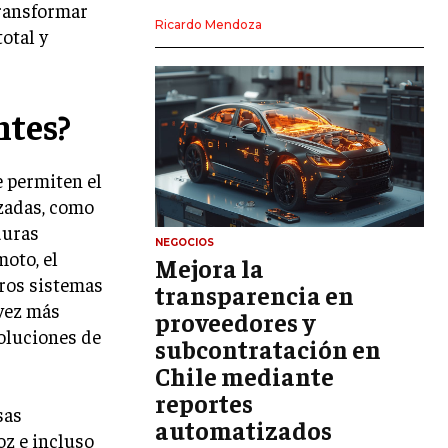
transformar
LIDERAZGO
Ricardo Mendoza
otal y
HABILIDADES DIRECTIVAS
EMPRENDIMIENTO
ntes?
PLANIFICACIÓN EMPRESARIAL
e permiten el
FINANZAS
zadas, como
FINANZAS Y CONTABILIDAD
duras
GESTIÓN DE RECURSOS FINANCIEROS
NEGOCIOS
moto, el
Mejora la
INVERSIONES Y MERCADOS FINANCIEROS
tros sistemas
transparencia en
 vez más
proveedores y
CONTABILIDAD EMPRESARIAL
soluciones de
subcontratación en
ECONOMÍA EMPRESARIAL
Chile mediante
reportes
INTERNACIONAL
sas
NEGOCIOS INTERNACIONALES
automatizados
oz e incluso