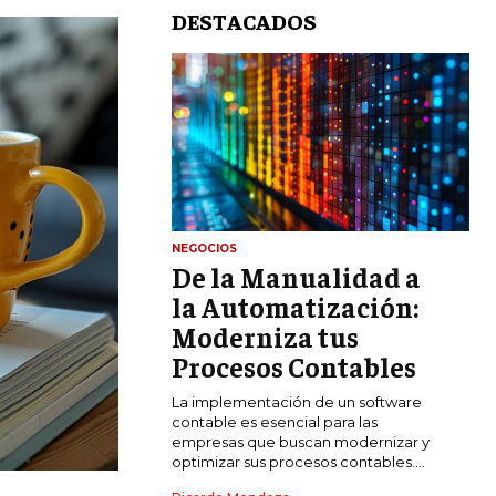
DESTACADOS
NEGOCIOS
De la Manualidad a
LIFESTYLE
la Automatización:
MARKETING
Moderniza tus
ESTRATEGIAS DE MARKETING
Procesos Contables
AGENCIAS DE MARKETING
La implementación de un software
AGENCIAS DE POSICIONAMIENTO WEB
contable es esencial para las
SEO
empresas que buscan modernizar y
optimizar sus procesos contables....
VENTA DE ENLACES