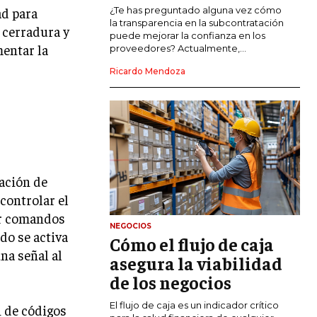
COMERCIO INTERNACIONAL
ad para
¿Te has preguntado alguna vez cómo
la transparencia en la subcontratación
 cerradura y
EXPANSIÓN GLOBAL
puede mejorar la confianza en los
mentar la
proveedores? Actualmente,...
IMPORTACIÓN Y EXPORTACIÓN
Ricardo Mendoza
ALIANZAS ESTRATÉGICAS
TECNOLOGIA
SOSTENIBILIDAD Y MEDIO AMBIENTE
GESTIÓN DE LA INNOVACIÓN
TECNOLÓGICA
ación de
controlar el
TRANSFORMACIÓN DIGITAL
bir comandos
NEGOCIOS
ANALÍTICA EMPRESARIAL Y BUSINESS
do se activa
Cómo el flujo de caja
INTELLIGENCE
una señal al
asegura la viabilidad
CIBERSEGURIDAD EMPRESARIAL
de los negocios
ESTRATEGIA
El flujo de caja es un indicador crítico
 de códigos
EMPRESAS FAMILIARES Y SUCESIÓN