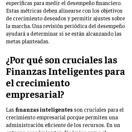
específicas para medir el desempeño financiero.
MARKETING B2B
Estas métricas deben alinearse con los objetivos
de crecimiento deseados y permitir ajustes sobre
MARKETING B2C
la marcha. Una revisión periódica del desempeño
FRANQUICIAS
ayudará a determinar si se están alcanzando las
metas planteadas.
MARKETING DE INFLUENCERS
¿Por qué son cruciales las
E-COMMERCE
E-COMMERCE Y COMERCIO ELECTRÓNICO
Finanzas Inteligentes para
ESTRATEGIAS DE PRICING Y GESTIÓN DE
PRECIOS
el crecimiento
GESTIÓN DE CRISIS EMPRESARIALES
empresarial?
EMPRESAS Y STARTUPS TECNOLÓGICAS
Las
finanzas inteligentes
son cruciales para el
GESTIÓN DE LA EXPERIENCIA DEL CLIENTE
crecimiento empresarial porque permiten una
administración eficiente de los recursos. En un
MÁS
PROYECTOS