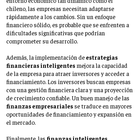
entorno económico tan dinámico como el
GESTIÓN DE PROYECTOS
chileno, las empresas necesitan adaptarse
rápidamente a los cambios. Sin un enfoque
GESTIÓN DE OPERACIONES Y CADENA DE
SUMINISTRO
financiero sólido, es probable que se enfrenten a
dificultades significativas que podrían
LOGÍSTICA EMPRESARIAL
comprometer su desarrollo.
CALIDAD Y MEJORA CONTINUA
Además, la implementación de
estrategias
TALENTOS
financieras inteligentes
mejora la capacidad
RECURSOS HUMANOS Y GESTIÓN DEL
de la empresa para atraer inversores y acceder a
TALENTO
financiamiento. Los inversores buscan empresas
COMPENSACIÓN Y BENEFICIOS
con una gestión financiera clara y una proyección
RECLUTAMIENTO Y SELECCIÓN
de crecimiento confiable. Un buen manejo de las
finanzas empresariales
se traduce en mayores
DESARROLLO DE PERSONAL
oportunidades de financiamiento y expansión en
GESTIÓN DEL DESEMPEÑO
el mercado.
CULTURA Y CLIMA ORGANIZACIONAL
Finalmente, las
finanzas inteligentes