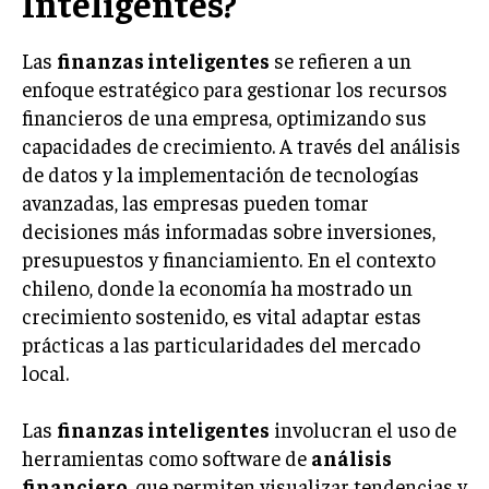
Inteligentes?
INVESTIGACIÓN DE MERCADO
ANÁLISIS DE COMPETENCIA
Las
finanzas inteligentes
se refieren a un
enfoque estratégico para gestionar los recursos
GESTIÓN DE CLIENTES
financieros de una empresa, optimizando sus
capacidades de crecimiento. A través del análisis
EMPRENDIMIENTO
INNOVACIÓN EMPRESARIAL
de datos y la implementación de tecnologías
avanzadas, las empresas pueden tomar
GESTIÓN DEL CAMBIO
decisiones más informadas sobre inversiones,
LIDERAZGO
presupuestos y financiamiento. En el contexto
chileno, donde la economía ha mostrado un
HABILIDADES DIRECTIVAS
crecimiento sostenido, es vital adaptar estas
EMPRENDIMIENTO
prácticas a las particularidades del mercado
local.
PLANIFICACIÓN EMPRESARIAL
FINANZAS
Las
finanzas inteligentes
involucran el uso de
FINANZAS Y CONTABILIDAD
herramientas como software de
análisis
financiero
, que permiten visualizar tendencias y
GESTIÓN DE RECURSOS FINANCIEROS