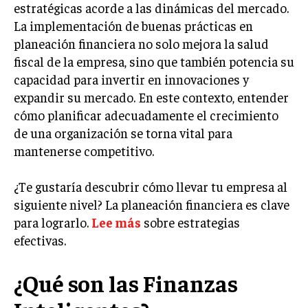
estratégicas acorde a las dinámicas del mercado.
LIFESTYLE
La implementación de buenas prácticas en
planeación financiera no solo mejora la salud
MARKETING
ESTRATEGIAS DE MARKETING
fiscal de la empresa, sino que también potencia su
capacidad para invertir en innovaciones y
AGENCIAS DE MARKETING
expandir su mercado. En este contexto, entender
AGENCIAS DE POSICIONAMIENTO WEB SEO
cómo planificar adecuadamente el crecimiento
VENTA DE ENLACES
de una organización se torna vital para
mantenerse competitivo.
MARKETING DIGITAL
PUBLICIDAD
¿Te gustaría descubrir cómo llevar tu empresa al
siguiente nivel? La planeación financiera es clave
VENTAS Y PERSUASIÓN
para lograrlo.
Lee más
sobre estrategias
GESTIÓN DE PRODUCTOS
efectivas.
COMUNICACIÓN CORPORATIVA
¿Qué son las Finanzas
GESTIÓN DE MARCA