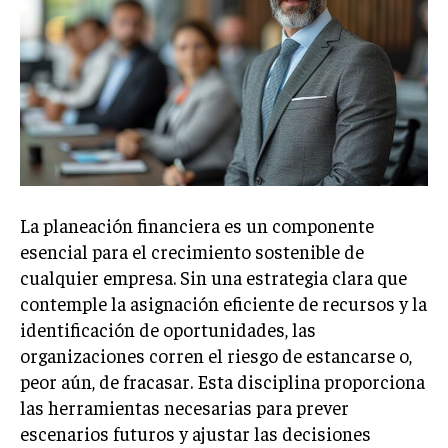
Welcome to Liberty Case
We have a curated list of the most noteworthy news from all
across the globe. With any subscription plan, you get access
to
exclusive articles
that let you stay ahead of the curve.
Your Profile
NEWS
LIFESTYLE
PUBLIC OPINION
La planeación financiera es un componente
esencial para el crecimiento sostenible de
cualquier empresa. Sin una estrategia clara que
contemple la asignación eficiente de recursos y la
identificación de oportunidades, las
organizaciones corren el riesgo de estancarse o,
peor aún, de fracasar. Esta disciplina proporciona
las herramientas necesarias para prever
escenarios futuros y ajustar las decisiones