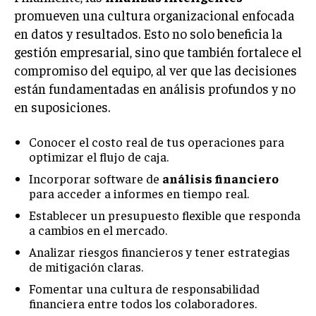
ÉTICA EMPRESARIAL Y RESPONSABILIDAD
promueven una cultura organizacional enfocada
SOCIAL
en datos y resultados. Esto no solo beneficia la
gestión empresarial, sino que también fortalece el
BLOG
compromiso del equipo, al ver que las decisiones
están fundamentadas en análisis profundos y no
en suposiciones.
Acerca de
Últimas entradas
Conocer el costo real de tus operaciones para
optimizar el flujo de caja.
Ricardo Mendoza
Incorporar software de
análisis financiero
Soy Ricardo Mendoza, periodista de negocios e
innovación, con amplia trayectoria. Desde hace
para acceder a informes en tiempo real.
más de diez años, colaboro en un reconocido
Establecer un presupuesto flexible que responda
portal de noticias, abarcando desde noticias
a cambios en el mercado.
corporativas hasta tendencias innovadoras. Creo firmemente en
el periodismo como motor de cambio, manteniendo a la
Analizar riesgos financieros y tener estrategias
sociedad actualizada y proactiva.
de mitigación claras.
Fomentar una cultura de responsabilidad
Aparece en periódicos digitales y domina los buscadores,
financiera entre todos los colaboradores.
Infórmate aquí.