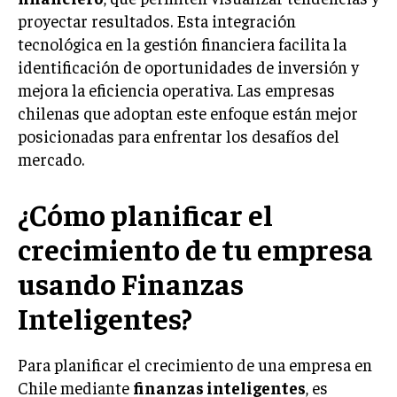
proyectar resultados. Esta integración
INVERSIONES Y MERCADOS FINANCIEROS
tecnológica en la gestión financiera facilita la
identificación de oportunidades de inversión y
CONTABILIDAD EMPRESARIAL
mejora la eficiencia operativa. Las empresas
ECONOMÍA EMPRESARIAL
chilenas que adoptan este enfoque están mejor
posicionadas para enfrentar los desafíos del
INTERNACIONAL
mercado.
NEGOCIOS INTERNACIONALES
COMERCIO INTERNACIONAL
¿Cómo planificar el
EXPANSIÓN GLOBAL
crecimiento de tu empresa
IMPORTACIÓN Y EXPORTACIÓN
usando Finanzas
ALIANZAS ESTRATÉGICAS
Inteligentes?
TECNOLOGIA
SOSTENIBILIDAD Y MEDIO AMBIENTE
Para planificar el crecimiento de una empresa en
GESTIÓN DE LA INNOVACIÓN TECNOLÓGICA
Chile mediante
finanzas inteligentes
, es