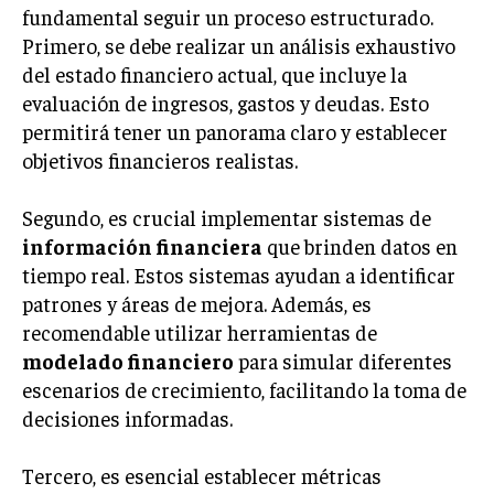
fundamental seguir un proceso estructurado.
TRANSFORMACIÓN DIGITAL
Primero, se debe realizar un análisis exhaustivo
ANALÍTICA EMPRESARIAL Y BUSINESS
del estado financiero actual, que incluye la
INTELLIGENCE
evaluación de ingresos, gastos y deudas. Esto
permitirá tener un panorama claro y establecer
CIBERSEGURIDAD EMPRESARIAL
objetivos financieros realistas.
ESTRATEGIA
EMPRESAS FAMILIARES Y SUCESIÓN
Segundo, es crucial implementar sistemas de
información financiera
que brinden datos en
GESTIÓN DEL RIESGO EMPRESARIAL
tiempo real. Estos sistemas ayudan a identificar
NEGOCIACIÓN Y RESOLUCIÓN DE CONFLICTOS
patrones y áreas de mejora. Además, es
DERECHO EMPRESARIAL Y REGULACIONES
recomendable utilizar herramientas de
modelado financiero
para simular diferentes
ÉXITO EMPRESARIAL Y CASOS DE ESTUDIO
escenarios de crecimiento, facilitando la toma de
GOBIERNO CORPORATIVO
decisiones informadas.
NEGOCIOS
Tercero, es esencial establecer métricas
ESTRATEGIAS DE NEGOCIOS