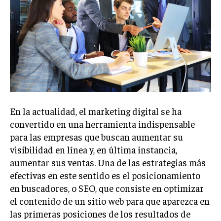
Welcome to Liberty Case
We have a curated list of the most noteworthy news from all
across the globe. With any subscription plan, you get access
to
exclusive articles
that let you stay ahead of the curve.
Your Profile
NEWS
LIFESTYLE
PUBLIC OPINION
En la actualidad, el marketing digital se ha
convertido en una herramienta indispensable
para las empresas que buscan aumentar su
visibilidad en línea y, en última instancia,
aumentar sus ventas. Una de las estrategias más
efectivas en este sentido es el posicionamiento
en buscadores, o SEO, que consiste en optimizar
el contenido de un sitio web para que aparezca en
las primeras posiciones de los resultados de