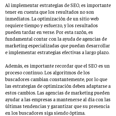
Al implementar estrategias de SEO, es importante
GESTIÓN DE PROYECTOS
tener en cuenta que los resultados no son
GESTIÓN DE OPERACIONES Y CADENA DE
inmediatos. La optimización de un sitio web
SUMINISTRO
requiere tiempo y esfuerzo, y los resultados
LOGÍSTICA EMPRESARIAL
pueden tardar en verse. Por esta razón, es
fundamental contar con la ayuda de agencias de
CALIDAD Y MEJORA CONTINUA
marketing especializadas que puedan desarrollar
TALENTOS
e implementar estrategias efectivas a largo plazo.
RECURSOS HUMANOS Y GESTIÓN DEL
TALENTO
Además, es importante recordar que el SEO es un
COMPENSACIÓN Y BENEFICIOS
proceso continuo. Los algoritmos de los
buscadores cambian constantemente, por lo que
RECLUTAMIENTO Y SELECCIÓN
las estrategias de optimización deben adaptarse a
DESARROLLO DE PERSONAL
estos cambios. Las agencias de marketing pueden
ayudar a las empresas a mantenerse al día con las
GESTIÓN DEL DESEMPEÑO
últimas tendencias y garantizar que su presencia
CULTURA Y CLIMA ORGANIZACIONAL
en los buscadores siga siendo óptima.