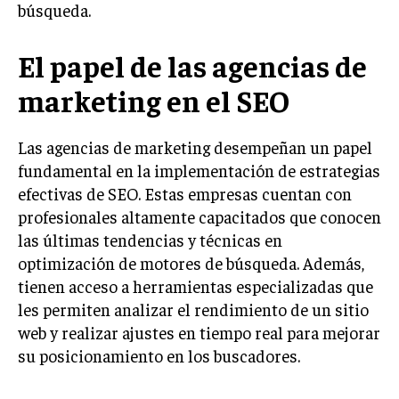
búsqueda.
LIFESTYLE
El papel de las agencias de
MARKETING
ESTRATEGIAS DE MARKETING
marketing en el SEO
AGENCIAS DE MARKETING
AGENCIAS DE POSICIONAMIENTO WEB SEO
Las agencias de marketing desempeñan un papel
VENTA DE ENLACES
fundamental en la implementación de estrategias
efectivas de SEO. Estas empresas cuentan con
MARKETING DIGITAL
profesionales altamente capacitados que conocen
PUBLICIDAD
las últimas tendencias y técnicas en
optimización de motores de búsqueda. Además,
VENTAS Y PERSUASIÓN
tienen acceso a herramientas especializadas que
GESTIÓN DE PRODUCTOS
les permiten analizar el rendimiento de un sitio
web y realizar ajustes en tiempo real para mejorar
COMUNICACIÓN CORPORATIVA
su posicionamiento en los buscadores.
GESTIÓN DE MARCA