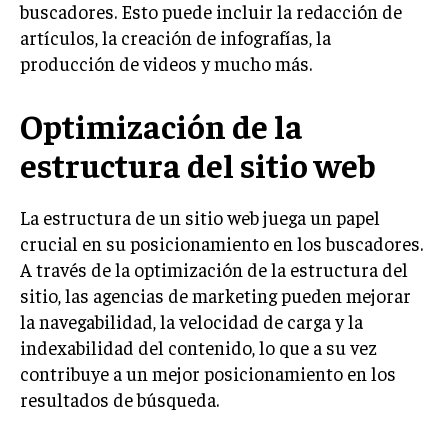
buscadores. Esto puede incluir la redacción de
TRANSFORMACIÓN DIGITAL
artículos, la creación de infografías, la
producción de videos y mucho más.
ANALÍTICA EMPRESARIAL Y BUSINESS
INTELLIGENCE
Optimización de la
CIBERSEGURIDAD EMPRESARIAL
estructura del sitio web
ESTRATEGIA
EMPRESAS FAMILIARES Y SUCESIÓN
La estructura de un sitio web juega un papel
GESTIÓN DEL RIESGO EMPRESARIAL
crucial en su posicionamiento en los buscadores.
NEGOCIACIÓN Y RESOLUCIÓN DE CONFLICTOS
A través de la optimización de la estructura del
sitio, las agencias de marketing pueden mejorar
DERECHO EMPRESARIAL Y REGULACIONES
la navegabilidad, la velocidad de carga y la
ÉXITO EMPRESARIAL Y CASOS DE ESTUDIO
indexabilidad del contenido, lo que a su vez
contribuye a un mejor posicionamiento en los
GOBIERNO CORPORATIVO
resultados de búsqueda.
NEGOCIOS
ESTRATEGIAS DE NEGOCIOS