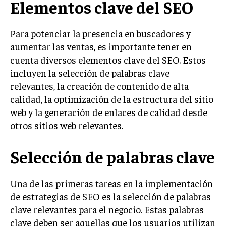
Elementos clave del SEO
INVESTIGACIÓN DE MERCADO
ANÁLISIS DE COMPETENCIA
Para potenciar la presencia en buscadores y
GESTIÓN DE CLIENTES
aumentar las ventas, es importante tener en
cuenta diversos elementos clave del SEO. Estos
EMPRENDIMIENTO
incluyen la selección de palabras clave
INNOVACIÓN EMPRESARIAL
relevantes, la creación de contenido de alta
GESTIÓN DEL CAMBIO
calidad, la optimización de la estructura del sitio
web y la generación de enlaces de calidad desde
LIDERAZGO
otros sitios web relevantes.
HABILIDADES DIRECTIVAS
Selección de palabras clave
EMPRENDIMIENTO
PLANIFICACIÓN EMPRESARIAL
Una de las primeras tareas en la implementación
de estrategias de SEO es la selección de palabras
FINANZAS
FINANZAS Y CONTABILIDAD
clave relevantes para el negocio. Estas palabras
clave deben ser aquellas que los usuarios utilizan
GESTIÓN DE RECURSOS FINANCIEROS