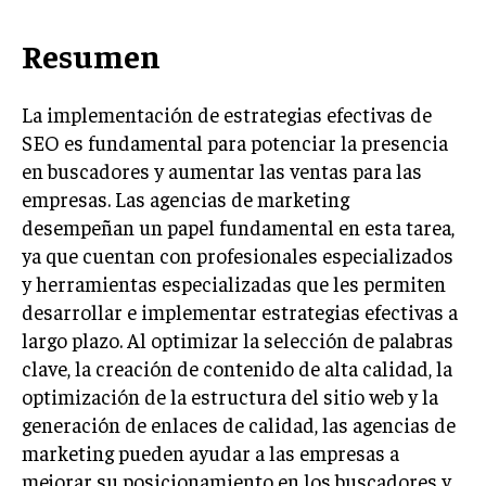
ÉTICA EMPRESARIAL Y RESPONSABILIDAD
SOCIAL
Resumen
BLOG
La implementación de estrategias efectivas de
SEO es fundamental para potenciar la presencia
en buscadores y aumentar las ventas para las
empresas. Las agencias de marketing
Acerca de
Últimas entradas
desempeñan un papel fundamental en esta tarea,
Ricardo Mendoza
ya que cuentan con profesionales especializados
Soy Ricardo Mendoza, periodista de negocios e
y herramientas especializadas que les permiten
innovación, con amplia trayectoria. Desde hace
desarrollar e implementar estrategias efectivas a
más de diez años, colaboro en un reconocido
largo plazo. Al optimizar la selección de palabras
portal de noticias, abarcando desde noticias
corporativas hasta tendencias innovadoras. Creo firmemente en
clave, la creación de contenido de alta calidad, la
el periodismo como motor de cambio, manteniendo a la
optimización de la estructura del sitio web y la
sociedad actualizada y proactiva.
generación de enlaces de calidad, las agencias de
Aparece en periódicos digitales y domina los buscadores,
marketing pueden ayudar a las empresas a
Infórmate aquí.
mejorar su posicionamiento en los buscadores y