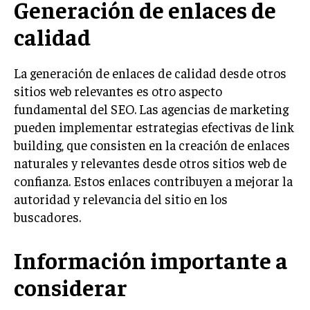
Generación de enlaces de
MARKETING B2B
calidad
MARKETING B2C
La generación de enlaces de calidad desde otros
FRANQUICIAS
sitios web relevantes es otro aspecto
MARKETING DE INFLUENCERS
fundamental del SEO. Las agencias de marketing
pueden implementar estrategias efectivas de link
E-COMMERCE
building, que consisten en la creación de enlaces
E-COMMERCE Y COMERCIO ELECTRÓNICO
naturales y relevantes desde otros sitios web de
ESTRATEGIAS DE PRICING Y GESTIÓN DE
confianza. Estos enlaces contribuyen a mejorar la
PRECIOS
autoridad y relevancia del sitio en los
GESTIÓN DE CRISIS EMPRESARIALES
buscadores.
EMPRESAS Y STARTUPS TECNOLÓGICAS
Información importante a
GESTIÓN DE LA EXPERIENCIA DEL CLIENTE
considerar
MÁS
PROYECTOS