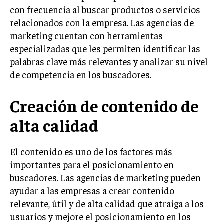
con frecuencia al buscar productos o servicios
INVERSIONES Y MERCADOS FINANCIEROS
relacionados con la empresa. Las agencias de
marketing cuentan con herramientas
CONTABILIDAD EMPRESARIAL
especializadas que les permiten identificar las
ECONOMÍA EMPRESARIAL
palabras clave más relevantes y analizar su nivel
de competencia en los buscadores.
INTERNACIONAL
NEGOCIOS INTERNACIONALES
Creación de contenido de
COMERCIO INTERNACIONAL
alta calidad
EXPANSIÓN GLOBAL
IMPORTACIÓN Y EXPORTACIÓN
El contenido es uno de los factores más
importantes para el posicionamiento en
ALIANZAS ESTRATÉGICAS
buscadores. Las agencias de marketing pueden
TECNOLOGIA
ayudar a las empresas a crear contenido
SOSTENIBILIDAD Y MEDIO AMBIENTE
relevante, útil y de alta calidad que atraiga a los
usuarios y mejore el posicionamiento en los
GESTIÓN DE LA INNOVACIÓN TECNOLÓGICA