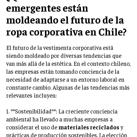
emergentes están
ÉTICA EMPRESARIAL Y RESPONSABILIDAD
SOCIAL
moldeando el futuro de la
BLOG
ropa corporativa en Chile?
El futuro de la vestimenta corporativa está
siendo moldeado por diversas tendencias que
Acerca de
Últimas entradas
van más allá de la estética. En el contexto chileno,
Ricardo Mendoza
las empresas están tomando conciencia de la
Soy Ricardo Mendoza, periodista de negocios e
necesidad de adaptarse a un entorno laboral en
innovación, con amplia trayectoria. Desde hace
constante cambio. Algunas de las tendencias más
más de diez años, colaboro en un reconocido
relevantes incluyen:
portal de noticias, abarcando desde noticias
corporativas hasta tendencias innovadoras. Creo firmemente en
el periodismo como motor de cambio, manteniendo a la
1. **Sostenibilidad**: La creciente conciencia
sociedad actualizada y proactiva.
ambiental ha llevado a muchas empresas a
Aparece en periódicos digitales y domina los buscadores,
considerar el uso de
materiales reciclados
y
Infórmate aquí.
prácticas de producción sostenibles. La elección