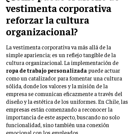
vestimenta corporativa
LIFESTYLE
reforzar la cultura
MARKETING
ESTRATEGIAS DE MARKETING
organizacional?
AGENCIAS DE MARKETING
AGENCIAS DE POSICIONAMIENTO WEB SEO
La vestimenta corporativa va más allá de la
VENTA DE ENLACES
simple apariencia; es un reflejo tangible de la
cultura organizacional. La implementación de
MARKETING DIGITAL
ropa de trabajo personalizada
puede actuar
como un catalizador para fomentar una cultura
PUBLICIDAD
sólida, donde los valores y la misión de la
VENTAS Y PERSUASIÓN
empresa se comunican eficazmente a través del
diseño y la estética de los uniformes. En Chile, las
GESTIÓN DE PRODUCTOS
empresas están comenzando a reconocer la
COMUNICACIÓN CORPORATIVA
importancia de este aspecto, buscando no solo
funcionalidad, sino también una conexión
GESTIÓN DE MARCA
emocional con los empleados.