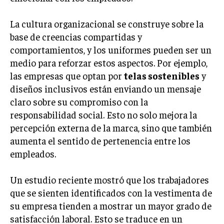
INVESTIGACIÓN DE MERCADO
La cultura organizacional se construye sobre la
ANÁLISIS DE COMPETENCIA
base de creencias compartidas y
GESTIÓN DE CLIENTES
comportamientos, y los uniformes pueden ser un
medio para reforzar estos aspectos. Por ejemplo,
EMPRENDIMIENTO
las empresas que optan por
telas sostenibles
y
INNOVACIÓN EMPRESARIAL
diseños inclusivos están enviando un mensaje
GESTIÓN DEL CAMBIO
claro sobre su compromiso con la
LIDERAZGO
responsabilidad social. Esto no solo mejora la
percepción externa de la marca, sino que también
HABILIDADES DIRECTIVAS
aumenta el sentido de pertenencia entre los
EMPRENDIMIENTO
empleados.
PLANIFICACIÓN EMPRESARIAL
Un estudio reciente mostró que los trabajadores
que se sienten identificados con la vestimenta de
FINANZAS
FINANZAS Y CONTABILIDAD
su empresa tienden a mostrar un mayor grado de
satisfacción laboral. Esto se traduce en un
GESTIÓN DE RECURSOS FINANCIEROS