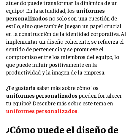
Welcome to Liberty Case
atuendo puede transformar la dinámica de un
We have a curated list of the most noteworthy news from all
equipo? En la actualidad, los
uniformes
across the globe. With any subscription plan, you get access
personalizados
no solo son una cuestión de
to
exclusive articles
that let you stay ahead of the curve.
estilo, sino que también juegan un papel crucial
en la construcción de la identidad corporativa. Al
Your Profile
implementar un diseño coherente, se refuerza el
sentido de pertenencia y se promueve el
NEWS
LIFESTYLE
PUBLIC OPINION
compromiso entre los miembros del equipo, lo
que puede influir positivamente en la
productividad y la imagen de la empresa.
¿Te gustaría saber más sobre cómo los
uniformes personalizados
pueden fortalecer
tu equipo? Descubre más sobre este tema en
uniformes personalizados
.
¿Cómo puede el diseño de