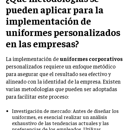
pueden aplicar para la
TRANSFORMACIÓN DIGITAL
implementación de
ANALÍTICA EMPRESARIAL Y BUSINESS
INTELLIGENCE
uniformes personalizados
CIBERSEGURIDAD EMPRESARIAL
en las empresas?
ESTRATEGIA
EMPRESAS FAMILIARES Y SUCESIÓN
La implementación de
uniformes corporativos
GESTIÓN DEL RIESGO EMPRESARIAL
personalizados requiere un enfoque metódico
para asegurar que el resultado sea efectivo y
NEGOCIACIÓN Y RESOLUCIÓN DE CONFLICTOS
alineado con la identidad de la empresa. Existen
DERECHO EMPRESARIAL Y REGULACIONES
varias metodologías que pueden ser adoptadas
para facilitar este proceso:
ÉXITO EMPRESARIAL Y CASOS DE ESTUDIO
GOBIERNO CORPORATIVO
Investigación de mercado: Antes de diseñar los
uniformes, es esencial realizar un análisis
exhaustivo de las tendencias actuales y las
NEGOCIOS
ESTRATEGIAS DE NEGOCIOS
preferencias de los empleados. Utilizar