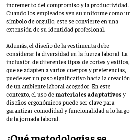
incremento del compromiso y la productividad.
INVERSIONES Y MERCADOS FINANCIEROS
Cuando los empleados ven su uniforme como un
símbolo de orgullo, este se convierte en una
CONTABILIDAD EMPRESARIAL
extensión de su identidad profesional.
ECONOMÍA EMPRESARIAL
Además, el diseño de la vestimenta debe
INTERNACIONAL
considerar la diversidad en la fuerza laboral. La
NEGOCIOS INTERNACIONALES
inclusión de diferentes tipos de cortes y estilos,
COMERCIO INTERNACIONAL
que se adapten a varios cuerpos y preferencias,
puede ser un paso significativo hacia la creación
EXPANSIÓN GLOBAL
de un ambiente laboral acogedor. En este
IMPORTACIÓN Y EXPORTACIÓN
contexto, el uso de
materiales adaptativos
y
diseños ergonómicos puede ser clave para
ALIANZAS ESTRATÉGICAS
garantizar comodidad y funcionalidad a lo largo
de la jornada laboral.
TECNOLOGIA
SOSTENIBILIDAD Y MEDIO AMBIENTE
¿Qué metodologías se
GESTIÓN DE LA INNOVACIÓN TECNOLÓGICA