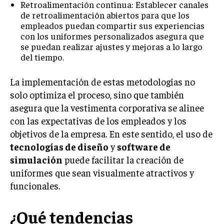
Retroalimentación continua: Establecer canales
GESTIÓN DE PROYECTOS
de retroalimentación abiertos para que los
empleados puedan compartir sus experiencias
GESTIÓN DE OPERACIONES Y CADENA DE
con los uniformes personalizados asegura que
SUMINISTRO
se puedan realizar ajustes y mejoras a lo largo
del tiempo.
LOGÍSTICA EMPRESARIAL
CALIDAD Y MEJORA CONTINUA
La implementación de estas metodologías no
solo optimiza el proceso, sino que también
TALENTOS
asegura que la vestimenta corporativa se alinee
RECURSOS HUMANOS Y GESTIÓN DEL
TALENTO
con las expectativas de los empleados y los
objetivos de la empresa. En este sentido, el uso de
COMPENSACIÓN Y BENEFICIOS
tecnologías de diseño
y
software de
RECLUTAMIENTO Y SELECCIÓN
simulación
puede facilitar la creación de
uniformes que sean visualmente atractivos y
DESARROLLO DE PERSONAL
funcionales.
GESTIÓN DEL DESEMPEÑO
¿Qué tendencias
CULTURA Y CLIMA ORGANIZACIONAL