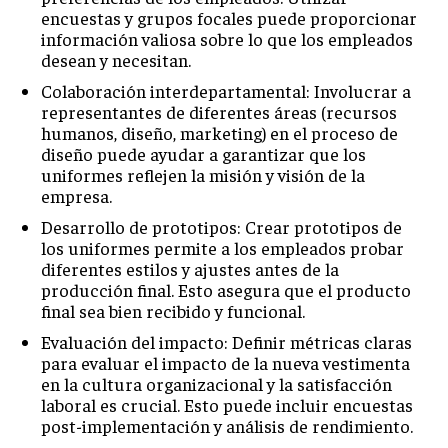
encuestas y grupos focales puede proporcionar
MARKETING B2B
información valiosa sobre lo que los empleados
desean y necesitan.
MARKETING B2C
Colaboración interdepartamental: Involucrar a
FRANQUICIAS
representantes de diferentes áreas (recursos
humanos, diseño, marketing) en el proceso de
MARKETING DE INFLUENCERS
diseño puede ayudar a garantizar que los
uniformes reflejen la misión y visión de la
E-COMMERCE
empresa.
E-COMMERCE Y COMERCIO ELECTRÓNICO
Desarrollo de prototipos: Crear prototipos de
los uniformes permite a los empleados probar
ESTRATEGIAS DE PRICING Y GESTIÓN DE
diferentes estilos y ajustes antes de la
PRECIOS
producción final. Esto asegura que el producto
GESTIÓN DE CRISIS EMPRESARIALES
final sea bien recibido y funcional.
Evaluación del impacto: Definir métricas claras
EMPRESAS Y STARTUPS TECNOLÓGICAS
para evaluar el impacto de la nueva vestimenta
GESTIÓN DE LA EXPERIENCIA DEL CLIENTE
en la cultura organizacional y la satisfacción
laboral es crucial. Esto puede incluir encuestas
post-implementación y análisis de rendimiento.
MÁS
PROYECTOS