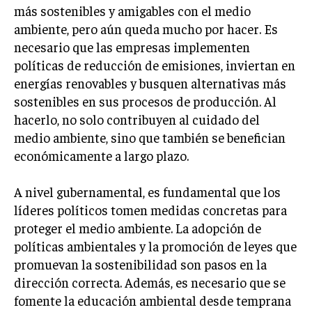
INVESTIGACIÓN DE MERCADO
más sostenibles y amigables con el medio
ambiente, pero aún queda mucho por hacer. Es
ANÁLISIS DE COMPETENCIA
necesario que las empresas implementen
GESTIÓN DE CLIENTES
políticas de reducción de emisiones, inviertan en
energías renovables y busquen alternativas más
EMPRENDIMIENTO
sostenibles en sus procesos de producción. Al
INNOVACIÓN EMPRESARIAL
hacerlo, no solo contribuyen al cuidado del
GESTIÓN DEL CAMBIO
medio ambiente, sino que también se benefician
económicamente a largo plazo.
LIDERAZGO
HABILIDADES DIRECTIVAS
A nivel gubernamental, es fundamental que los
líderes políticos tomen medidas concretas para
EMPRENDIMIENTO
proteger el medio ambiente. La adopción de
PLANIFICACIÓN EMPRESARIAL
políticas ambientales y la promoción de leyes que
promuevan la sostenibilidad son pasos en la
FINANZAS
dirección correcta. Además, es necesario que se
FINANZAS Y CONTABILIDAD
fomente la educación ambiental desde temprana
GESTIÓN DE RECURSOS FINANCIEROS