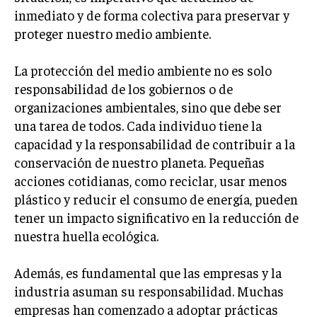
inmediato y de forma colectiva para preservar y
LIFESTYLE
proteger nuestro medio ambiente.
MARKETING
ESTRATEGIAS DE MARKETING
La protección del medio ambiente no es solo
responsabilidad de los gobiernos o de
AGENCIAS DE MARKETING
AGENCIAS DE POSICIONAMIENTO WEB SEO
organizaciones ambientales, sino que debe ser
una tarea de todos. Cada individuo tiene la
VENTA DE ENLACES
capacidad y la responsabilidad de contribuir a la
conservación de nuestro planeta. Pequeñas
MARKETING DIGITAL
acciones cotidianas, como reciclar, usar menos
PUBLICIDAD
plástico y reducir el consumo de energía, pueden
VENTAS Y PERSUASIÓN
tener un impacto significativo en la reducción de
nuestra huella ecológica.
GESTIÓN DE PRODUCTOS
COMUNICACIÓN CORPORATIVA
Además, es fundamental que las empresas y la
industria asuman su responsabilidad. Muchas
GESTIÓN DE MARCA
empresas han comenzado a adoptar prácticas