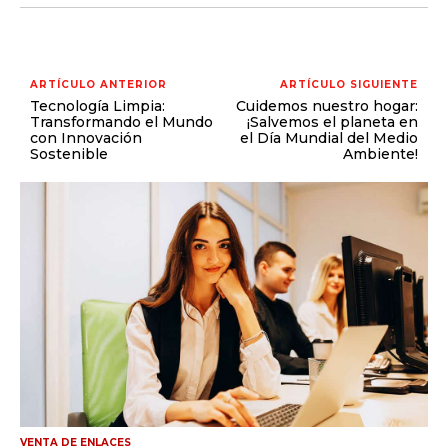
MARKETING B2B
MARKETING B2C
ARTÍCULO ANTERIOR
ARTÍCULO SIGUIENTE
Tecnología Limpia:
Cuidemos nuestro hogar:
FRANQUICIAS
Transformando el Mundo
¡Salvemos el planeta en
con Innovación
el Día Mundial del Medio
MARKETING DE INFLUENCERS
Sostenible
Ambiente!
E-COMMERCE
E-COMMERCE Y COMERCIO ELECTRÓNICO
ESTRATEGIAS DE PRICING Y GESTIÓN DE
PRECIOS
GESTIÓN DE CRISIS EMPRESARIALES
EMPRESAS Y STARTUPS TECNOLÓGICAS
GESTIÓN DE LA EXPERIENCIA DEL CLIENTE
MÁS
VENTA DE ENLACES
PROYECTOS