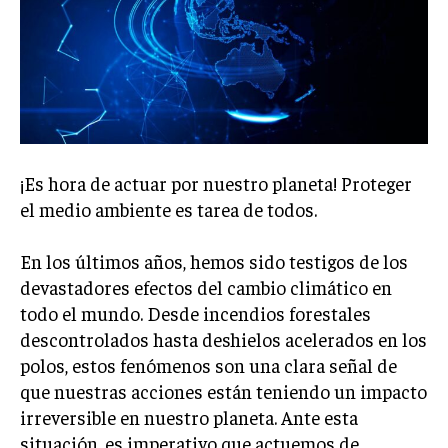
Welcome to Liberty Case
We have a curated list of the most noteworthy news from all
across the globe. With any subscription plan, you get access
to
exclusive articles
that let you stay ahead of the curve.
Your Profile
NEWS
LIFESTYLE
PUBLIC OPINION
¡Es hora de actuar por nuestro planeta! Proteger
el medio ambiente es tarea de todos.
En los últimos años, hemos sido testigos de los
devastadores efectos del cambio climático en
todo el mundo. Desde incendios forestales
descontrolados hasta deshielos acelerados en los
polos, estos fenómenos son una clara señal de
que nuestras acciones están teniendo un impacto
irreversible en nuestro planeta. Ante esta
situación, es imperativo que actuemos de