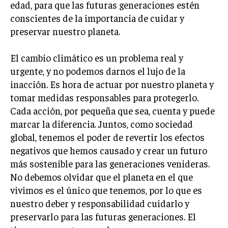
edad, para que las futuras generaciones estén
conscientes de la importancia de cuidar y
INVERSIONES Y MERCADOS FINANCIEROS
preservar nuestro planeta.
CONTABILIDAD EMPRESARIAL
El cambio climático es un problema real y
ECONOMÍA EMPRESARIAL
urgente, y no podemos darnos el lujo de la
INTERNACIONAL
inacción. Es hora de actuar por nuestro planeta y
NEGOCIOS INTERNACIONALES
tomar medidas responsables para protegerlo.
Cada acción, por pequeña que sea, cuenta y puede
COMERCIO INTERNACIONAL
marcar la diferencia. Juntos, como sociedad
EXPANSIÓN GLOBAL
global, tenemos el poder de revertir los efectos
IMPORTACIÓN Y EXPORTACIÓN
negativos que hemos causado y crear un futuro
más sostenible para las generaciones venideras.
ALIANZAS ESTRATÉGICAS
No debemos olvidar que el planeta en el que
vivimos es el único que tenemos, por lo que es
TECNOLOGIA
SOSTENIBILIDAD Y MEDIO AMBIENTE
nuestro deber y responsabilidad cuidarlo y
preservarlo para las futuras generaciones. El
GESTIÓN DE LA INNOVACIÓN TECNOLÓGICA