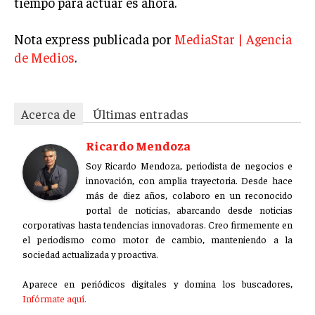
tiempo para actuar es ahora.
TRANSFORMACIÓN DIGITAL
Nota express publicada por
MediaStar | Agencia
ANALÍTICA EMPRESARIAL Y BUSINESS
de Medios
.
INTELLIGENCE
CIBERSEGURIDAD EMPRESARIAL
Acerca de
Últimas entradas
ESTRATEGIA
EMPRESAS FAMILIARES Y SUCESIÓN
Ricardo Mendoza
GESTIÓN DEL RIESGO EMPRESARIAL
Soy Ricardo Mendoza, periodista de negocios e
innovación, con amplia trayectoria. Desde hace
NEGOCIACIÓN Y RESOLUCIÓN DE CONFLICTOS
más de diez años, colaboro en un reconocido
DERECHO EMPRESARIAL Y REGULACIONES
portal de noticias, abarcando desde noticias
corporativas hasta tendencias innovadoras. Creo firmemente en
ÉXITO EMPRESARIAL Y CASOS DE ESTUDIO
el periodismo como motor de cambio, manteniendo a la
sociedad actualizada y proactiva.
GOBIERNO CORPORATIVO
Aparece en periódicos digitales y domina los buscadores,
NEGOCIOS
Infórmate aquí.
ESTRATEGIAS DE NEGOCIOS