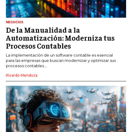
ÉTICA EMPRESARIAL Y RESPONSABILIDAD
SOCIAL
NEGOCIOS
BLOG
De la Manualidad a la
Automatización: Moderniza tus
Procesos Contables
Acerca de
Últimas entradas
La implementación de un software contable es esencial
para las empresas que buscan modernizar y optimizar sus
Ricardo Mendoza
procesos contables....
Soy Ricardo Mendoza, periodista de negocios e
Ricardo Mendoza
innovación, con amplia trayectoria. Desde hace
más de diez años, colaboro en un reconocido
portal de noticias, abarcando desde noticias
corporativas hasta tendencias innovadoras. Creo firmemente en
el periodismo como motor de cambio, manteniendo a la
sociedad actualizada y proactiva.
Aparece en periódicos digitales y domina los buscadores,
Infórmate aquí.