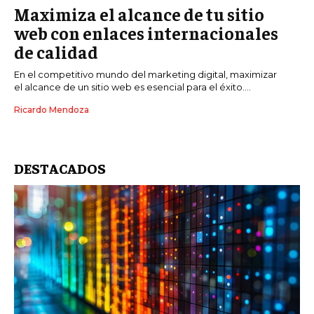
Maximiza el alcance de tu sitio
GESTIÓN DE PROYECTOS
web con enlaces internacionales
GESTIÓN DE OPERACIONES Y CADENA DE
de calidad
SUMINISTRO
En el competitivo mundo del marketing digital, maximizar
LOGÍSTICA EMPRESARIAL
el alcance de un sitio web es esencial para el éxito....
CALIDAD Y MEJORA CONTINUA
Ricardo Mendoza
TALENTOS
RECURSOS HUMANOS Y GESTIÓN DEL
TALENTO
DESTACADOS
COMPENSACIÓN Y BENEFICIOS
RECLUTAMIENTO Y SELECCIÓN
DESARROLLO DE PERSONAL
GESTIÓN DEL DESEMPEÑO
CULTURA Y CLIMA ORGANIZACIONAL