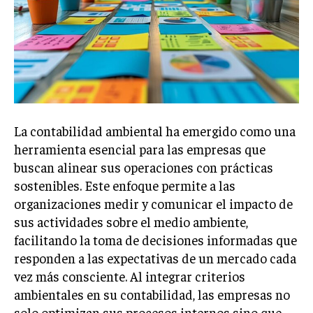
Welcome to Liberty Case
We have a curated list of the most noteworthy news from all
across the globe. With any subscription plan, you get access
to
exclusive articles
that let you stay ahead of the curve.
Your Profile
NEWS
LIFESTYLE
PUBLIC OPINION
La contabilidad ambiental ha emergido como una
herramienta esencial para las empresas que
buscan alinear sus operaciones con prácticas
sostenibles. Este enfoque permite a las
organizaciones medir y comunicar el impacto de
sus actividades sobre el medio ambiente,
facilitando la toma de decisiones informadas que
responden a las expectativas de un mercado cada
vez más consciente. Al integrar criterios
ambientales en su contabilidad, las empresas no
solo optimizan sus procesos internos sino que