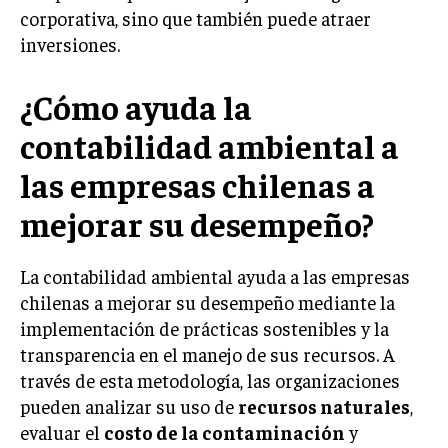
corporativa, sino que también puede atraer
TRANSFORMACIÓN DIGITAL
inversiones.
ANALÍTICA EMPRESARIAL Y BUSINESS
INTELLIGENCE
¿Cómo ayuda la
CIBERSEGURIDAD EMPRESARIAL
contabilidad ambiental a
ESTRATEGIA
las empresas chilenas a
EMPRESAS FAMILIARES Y SUCESIÓN
mejorar su desempeño?
GESTIÓN DEL RIESGO EMPRESARIAL
NEGOCIACIÓN Y RESOLUCIÓN DE CONFLICTOS
La contabilidad ambiental ayuda a las empresas
DERECHO EMPRESARIAL Y REGULACIONES
chilenas a mejorar su desempeño mediante la
implementación de prácticas sostenibles y la
ÉXITO EMPRESARIAL Y CASOS DE ESTUDIO
transparencia en el manejo de sus recursos. A
GOBIERNO CORPORATIVO
través de esta metodología, las organizaciones
pueden analizar su uso de
recursos naturales
,
NEGOCIOS
evaluar el
costo de la contaminación
y
ESTRATEGIAS DE NEGOCIOS