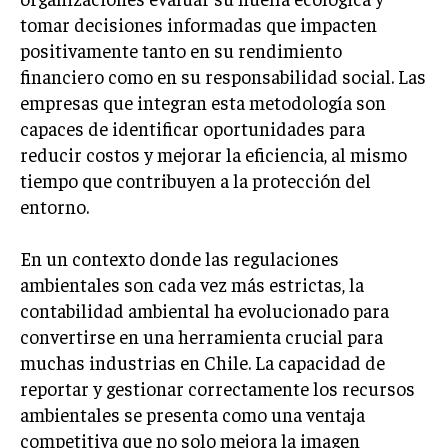
tomar decisiones informadas que impacten
INVERSIONES Y MERCADOS FINANCIEROS
positivamente tanto en su rendimiento
CONTABILIDAD EMPRESARIAL
financiero como en su responsabilidad social. Las
empresas que integran esta metodología son
ECONOMÍA EMPRESARIAL
capaces de identificar oportunidades para
reducir costos y mejorar la eficiencia, al mismo
INTERNACIONAL
NEGOCIOS INTERNACIONALES
tiempo que contribuyen a la protección del
entorno.
COMERCIO INTERNACIONAL
EXPANSIÓN GLOBAL
En un contexto donde las regulaciones
ambientales son cada vez más estrictas, la
IMPORTACIÓN Y EXPORTACIÓN
contabilidad ambiental ha evolucionado para
ALIANZAS ESTRATÉGICAS
convertirse en una herramienta crucial para
muchas industrias en Chile. La capacidad de
TECNOLOGIA
reportar y gestionar correctamente los recursos
SOSTENIBILIDAD Y MEDIO AMBIENTE
ambientales se presenta como una ventaja
GESTIÓN DE LA INNOVACIÓN TECNOLÓGICA
competitiva que no solo mejora la imagen