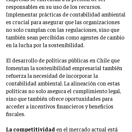
ÉTICA EMPRESARIAL Y RESPONSABILIDAD
responsables en su uso de los recursos.
SOCIAL
Implementar prácticas de contabilidad ambiental
es crucial para asegurar que las organizaciones
BLOG
no solo cumplan con las regulaciones, sino que
también sean percibidas como agentes de cambio
en la lucha por la sostenibilidad.
Acerca de
Últimas entradas
El desarrollo de políticas públicas en Chile que
Ricardo Mendoza
fomentan la sostenibilidad empresarial también
Soy Ricardo Mendoza, periodista de negocios e
refuerza la necesidad de incorporar la
innovación, con amplia trayectoria. Desde hace
contabilidad ambiental. La alineación con estas
más de diez años, colaboro en un reconocido
políticas no solo asegura el cumplimiento legal,
portal de noticias, abarcando desde noticias
corporativas hasta tendencias innovadoras. Creo firmemente en
sino que también ofrece oportunidades para
el periodismo como motor de cambio, manteniendo a la
acceder a incentivos financieros y beneficios
sociedad actualizada y proactiva.
fiscales.
Aparece en periódicos digitales y domina los buscadores,
Infórmate aquí.
La competitividad
en el mercado actual está