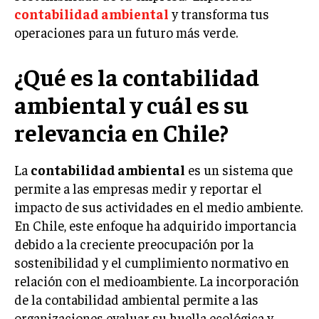
INVESTIGACIÓN DE MERCADO
contabilidad ambiental
y transforma tus
operaciones para un futuro más verde.
ANÁLISIS DE COMPETENCIA
GESTIÓN DE CLIENTES
¿Qué es la contabilidad
EMPRENDIMIENTO
ambiental y cuál es su
INNOVACIÓN EMPRESARIAL
relevancia en Chile?
GESTIÓN DEL CAMBIO
LIDERAZGO
La
contabilidad ambiental
es un sistema que
permite a las empresas medir y reportar el
HABILIDADES DIRECTIVAS
impacto de sus actividades en el medio ambiente.
EMPRENDIMIENTO
En Chile, este enfoque ha adquirido importancia
debido a la creciente preocupación por la
PLANIFICACIÓN EMPRESARIAL
sostenibilidad y el cumplimiento normativo en
FINANZAS
relación con el medioambiente. La incorporación
FINANZAS Y CONTABILIDAD
de la contabilidad ambiental permite a las
organizaciones evaluar su huella ecológica y
GESTIÓN DE RECURSOS FINANCIEROS