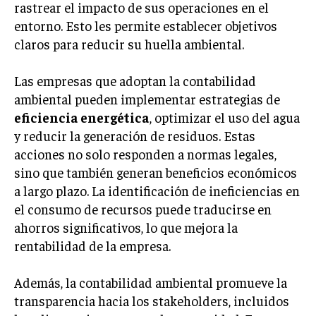
rastrear el impacto de sus operaciones en el
MARKETING B2B
entorno. Esto les permite establecer objetivos
claros para reducir su huella ambiental.
MARKETING B2C
FRANQUICIAS
Las empresas que adoptan la contabilidad
ambiental pueden implementar estrategias de
MARKETING DE INFLUENCERS
eficiencia energética
, optimizar el uso del agua
y reducir la generación de residuos. Estas
E-COMMERCE
E-COMMERCE Y COMERCIO ELECTRÓNICO
acciones no solo responden a normas legales,
sino que también generan beneficios económicos
ESTRATEGIAS DE PRICING Y GESTIÓN DE
PRECIOS
a largo plazo. La identificación de ineficiencias en
el consumo de recursos puede traducirse en
GESTIÓN DE CRISIS EMPRESARIALES
ahorros significativos, lo que mejora la
EMPRESAS Y STARTUPS TECNOLÓGICAS
rentabilidad de la empresa.
GESTIÓN DE LA EXPERIENCIA DEL CLIENTE
Además, la contabilidad ambiental promueve la
transparencia hacia los stakeholders, incluidos
MÁS
PROYECTOS