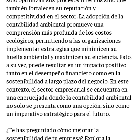
también fortalecen su reputación y
LIFESTYLE
competitividad en el sector. La adopción de la
MARKETING
contabilidad ambiental promueve una
ESTRATEGIAS DE MARKETING
comprensión más profunda de los costos
AGENCIAS DE MARKETING
ecológicos, permitiendo a las organizaciones
AGENCIAS DE POSICIONAMIENTO WEB SEO
implementar estrategias que minimicen su
huella ambiental y maximicen su eficiencia. Esto,
VENTA DE ENLACES
a su vez, puede resultar en un impacto positivo
MARKETING DIGITAL
tanto en el desempeño financiero como en la
sostenibilidad a largo plazo del negocio. En este
PUBLICIDAD
contexto, el sector empresarial se encuentra en
VENTAS Y PERSUASIÓN
una encrucijada donde la contabilidad ambiental
no solo se presenta como una opción, sino como
GESTIÓN DE PRODUCTOS
un imperativo estratégico para el futuro.
COMUNICACIÓN CORPORATIVA
¿Te has preguntado cómo mejorar la
GESTIÓN DE MARCA
sostenibilidad de tu empresa? Explora la