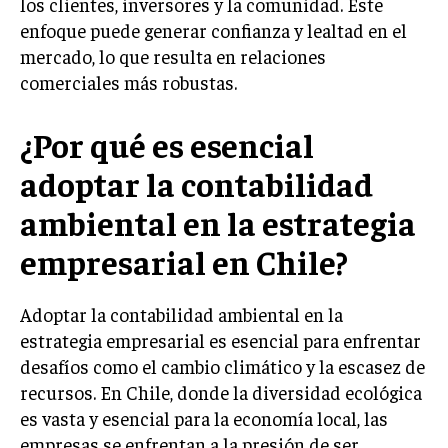
los clientes, inversores y la comunidad. Este
GESTIÓN DE PROYECTOS
enfoque puede generar confianza y lealtad en el
mercado, lo que resulta en relaciones
GESTIÓN DE OPERACIONES Y CADENA DE
SUMINISTRO
comerciales más robustas.
LOGÍSTICA EMPRESARIAL
¿Por qué es esencial
CALIDAD Y MEJORA CONTINUA
adoptar la contabilidad
TALENTOS
ambiental en la estrategia
RECURSOS HUMANOS Y GESTIÓN DEL
TALENTO
empresarial en Chile?
COMPENSACIÓN Y BENEFICIOS
RECLUTAMIENTO Y SELECCIÓN
Adoptar la contabilidad ambiental en la
estrategia empresarial es esencial para enfrentar
DESARROLLO DE PERSONAL
desafíos como el cambio climático y la escasez de
GESTIÓN DEL DESEMPEÑO
recursos. En Chile, donde la diversidad ecológica
es vasta y esencial para la economía local, las
CULTURA Y CLIMA ORGANIZACIONAL
empresas se enfrentan a la presión de ser