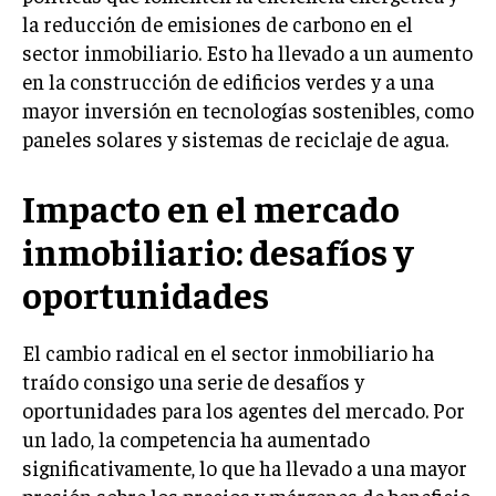
la reducción de emisiones de carbono en el
MARKETING B2B
sector inmobiliario. Esto ha llevado a un aumento
MARKETING B2C
en la construcción de edificios verdes y a una
mayor inversión en tecnologías sostenibles, como
FRANQUICIAS
paneles solares y sistemas de reciclaje de agua.
MARKETING DE INFLUENCERS
Impacto en el mercado
E-COMMERCE
E-COMMERCE Y COMERCIO ELECTRÓNICO
inmobiliario: desafíos y
ESTRATEGIAS DE PRICING Y GESTIÓN DE
oportunidades
PRECIOS
GESTIÓN DE CRISIS EMPRESARIALES
El cambio radical en el sector inmobiliario ha
traído consigo una serie de desafíos y
EMPRESAS Y STARTUPS TECNOLÓGICAS
oportunidades para los agentes del mercado. Por
GESTIÓN DE LA EXPERIENCIA DEL CLIENTE
un lado, la competencia ha aumentado
significativamente, lo que ha llevado a una mayor
MÁS
PROYECTOS