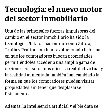
LIFESTYLE
Tecnología: el nuevo motor
del sector inmobiliario
MARKETING
ESTRATEGIAS DE MARKETING
AGENCIAS DE MARKETING
Una de las principales fuerzas impulsoras del
AGENCIAS DE POSICIONAMIENTO WEB SEO
cambio en el sector inmobiliario ha sido la
tecnología. Plataformas online como Zillow,
VENTA DE ENLACES
Trulia y Realtor.com han revolucionado la forma
MARKETING DIGITAL
en que los compradores buscan propiedades,
permitiéndoles acceder a una amplia gama de
PUBLICIDAD
opciones con solo unos clics. La realidad virtual y
VENTAS Y PERSUASIÓN
la realidad aumentada también han cambiado la
forma en que los compradores pueden visitar
GESTIÓN DE PRODUCTOS
propiedades sin tener que desplazarse
COMUNICACIÓN CORPORATIVA
físicamente.
GESTIÓN DE MARCA
Además, la inteligencia artificial y el big data se