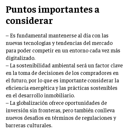
ÉTICA EMPRESARIAL Y RESPONSABILIDAD
Puntos importantes a
SOCIAL
considerar
BLOG
– Es fundamental mantenerse al día con las
nuevas tecnologías y tendencias del mercado
para poder competir en un entorno cada vez más
Acerca de
Últimas entradas
digitalizado.
Ricardo Mendoza
– La sostenibilidad ambiental será un factor clave
en la toma de decisiones de los compradores en
Soy Ricardo Mendoza, periodista de negocios e
innovación, con amplia trayectoria. Desde hace
el futuro, por lo que es importante considerar la
más de diez años, colaboro en un reconocido
eficiencia energética y las prácticas sostenibles
portal de noticias, abarcando desde noticias
en el desarrollo inmobiliario.
corporativas hasta tendencias innovadoras. Creo firmemente en
el periodismo como motor de cambio, manteniendo a la
– La globalización ofrece oportunidades de
sociedad actualizada y proactiva.
inversión sin fronteras, pero también conlleva
nuevos desafíos en términos de regulaciones y
Aparece en periódicos digitales y domina los buscadores,
Infórmate aquí.
barreras culturales.