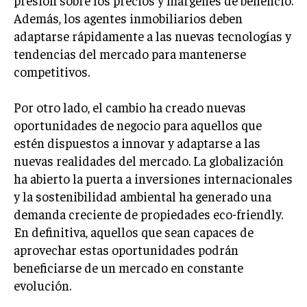
presión sobre los precios y márgenes de beneficio.
GESTIÓN DE PROYECTOS
Además, los agentes inmobiliarios deben
adaptarse rápidamente a las nuevas tecnologías y
GESTIÓN DE OPERACIONES Y CADENA DE
SUMINISTRO
tendencias del mercado para mantenerse
competitivos.
LOGÍSTICA EMPRESARIAL
CALIDAD Y MEJORA CONTINUA
Por otro lado, el cambio ha creado nuevas
oportunidades de negocio para aquellos que
TALENTOS
estén dispuestos a innovar y adaptarse a las
RECURSOS HUMANOS Y GESTIÓN DEL
nuevas realidades del mercado. La globalización
TALENTO
ha abierto la puerta a inversiones internacionales
COMPENSACIÓN Y BENEFICIOS
y la sostenibilidad ambiental ha generado una
demanda creciente de propiedades eco-friendly.
RECLUTAMIENTO Y SELECCIÓN
En definitiva, aquellos que sean capaces de
DESARROLLO DE PERSONAL
aprovechar estas oportunidades podrán
GESTIÓN DEL DESEMPEÑO
beneficiarse de un mercado en constante
evolución.
CULTURA Y CLIMA ORGANIZACIONAL