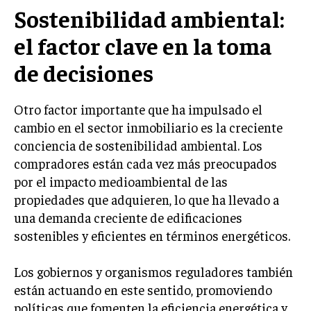
Sostenibilidad ambiental:
TRANSFORMACIÓN DIGITAL
el factor clave en la toma
ANALÍTICA EMPRESARIAL Y BUSINESS
INTELLIGENCE
de decisiones
CIBERSEGURIDAD EMPRESARIAL
Otro factor importante que ha impulsado el
ESTRATEGIA
cambio en el sector inmobiliario es la creciente
EMPRESAS FAMILIARES Y SUCESIÓN
conciencia de sostenibilidad ambiental. Los
GESTIÓN DEL RIESGO EMPRESARIAL
compradores están cada vez más preocupados
por el impacto medioambiental de las
NEGOCIACIÓN Y RESOLUCIÓN DE CONFLICTOS
propiedades que adquieren, lo que ha llevado a
DERECHO EMPRESARIAL Y REGULACIONES
una demanda creciente de edificaciones
ÉXITO EMPRESARIAL Y CASOS DE ESTUDIO
sostenibles y eficientes en términos energéticos.
GOBIERNO CORPORATIVO
Los gobiernos y organismos reguladores también
están actuando en este sentido, promoviendo
NEGOCIOS
políticas que fomenten la eficiencia energética y
ESTRATEGIAS DE NEGOCIOS