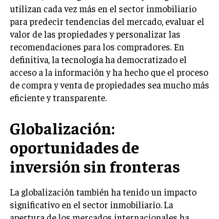
INVESTIGACIÓN DE MERCADO
utilizan cada vez más en el sector inmobiliario
para predecir tendencias del mercado, evaluar el
ANÁLISIS DE COMPETENCIA
valor de las propiedades y personalizar las
GESTIÓN DE CLIENTES
recomendaciones para los compradores. En
definitiva, la tecnología ha democratizado el
EMPRENDIMIENTO
acceso a la información y ha hecho que el proceso
INNOVACIÓN EMPRESARIAL
de compra y venta de propiedades sea mucho más
GESTIÓN DEL CAMBIO
eficiente y transparente.
LIDERAZGO
Globalización:
HABILIDADES DIRECTIVAS
oportunidades de
EMPRENDIMIENTO
inversión sin fronteras
PLANIFICACIÓN EMPRESARIAL
FINANZAS
La globalización también ha tenido un impacto
FINANZAS Y CONTABILIDAD
significativo en el sector inmobiliario. La
apertura de los mercados internacionales ha
GESTIÓN DE RECURSOS FINANCIEROS