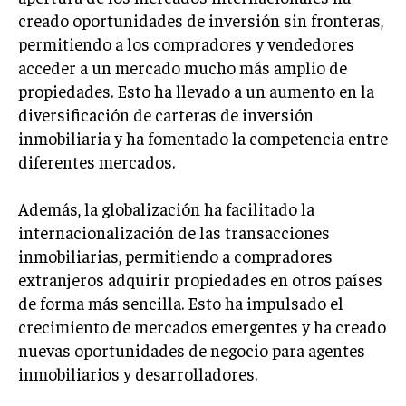
creado oportunidades de inversión sin fronteras,
INVERSIONES Y MERCADOS FINANCIEROS
permitiendo a los compradores y vendedores
acceder a un mercado mucho más amplio de
CONTABILIDAD EMPRESARIAL
propiedades. Esto ha llevado a un aumento en la
ECONOMÍA EMPRESARIAL
diversificación de carteras de inversión
inmobiliaria y ha fomentado la competencia entre
INTERNACIONAL
diferentes mercados.
NEGOCIOS INTERNACIONALES
COMERCIO INTERNACIONAL
Además, la globalización ha facilitado la
EXPANSIÓN GLOBAL
internacionalización de las transacciones
inmobiliarias, permitiendo a compradores
IMPORTACIÓN Y EXPORTACIÓN
extranjeros adquirir propiedades en otros países
ALIANZAS ESTRATÉGICAS
de forma más sencilla. Esto ha impulsado el
crecimiento de mercados emergentes y ha creado
TECNOLOGIA
nuevas oportunidades de negocio para agentes
SOSTENIBILIDAD Y MEDIO AMBIENTE
inmobiliarios y desarrolladores.
GESTIÓN DE LA INNOVACIÓN TECNOLÓGICA