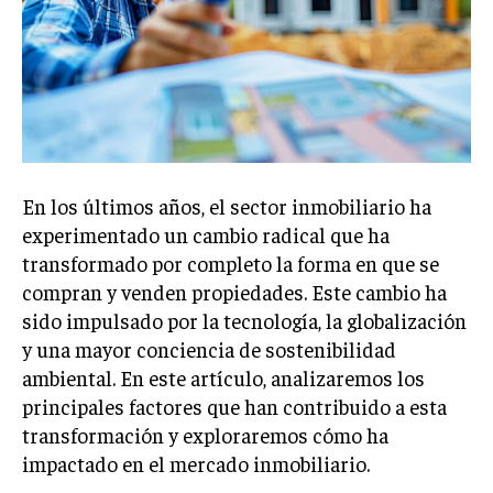
Welcome to Liberty Case
We have a curated list of the most noteworthy news from all
across the globe. With any subscription plan, you get access
to
exclusive articles
that let you stay ahead of the curve.
Your Profile
NEWS
LIFESTYLE
PUBLIC OPINION
En los últimos años, el sector inmobiliario ha
experimentado un cambio radical que ha
transformado por completo la forma en que se
compran y venden propiedades. Este cambio ha
sido impulsado por la tecnología, la globalización
y una mayor conciencia de sostenibilidad
ambiental. En este artículo, analizaremos los
principales factores que han contribuido a esta
transformación y exploraremos cómo ha
impactado en el mercado inmobiliario.