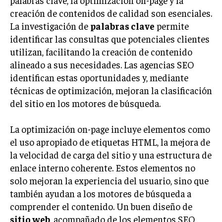
INVESTIGACIÓN DE MERCADO
creación de contenidos de calidad son esenciales.
ANÁLISIS DE COMPETENCIA
La investigación de
palabras clave
permite
identificar las consultas que potenciales clientes
GESTIÓN DE CLIENTES
utilizan, facilitando la creación de contenido
alineado a sus necesidades. Las agencias SEO
EMPRENDIMIENTO
INNOVACIÓN EMPRESARIAL
identifican estas oportunidades y, mediante
técnicas de optimización, mejoran la clasificación
GESTIÓN DEL CAMBIO
del sitio en los motores de búsqueda.
LIDERAZGO
La optimización on-page incluye elementos como
HABILIDADES DIRECTIVAS
el uso apropiado de etiquetas HTML, la mejora de
EMPRENDIMIENTO
la velocidad de carga del sitio y una estructura de
enlace interno coherente. Estos elementos no
PLANIFICACIÓN EMPRESARIAL
solo mejoran la experiencia del usuario, sino que
también ayudan a los motores de búsqueda a
FINANZAS
FINANZAS Y CONTABILIDAD
comprender el contenido. Un buen diseño de
sitio web
, acompañado de los elementos SEO
GESTIÓN DE RECURSOS FINANCIEROS