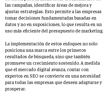
las campañas, identificar áreas de mejora y
MARKETING B2B
ajustar estrategias. Esto permite a las empresas
tomar decisiones fundamentadas basadas en
MARKETING B2C
datos y no en suposiciones, lo que resulta en un
FRANQUICIAS
uso más eficiente del presupuesto de marketing.
MARKETING DE INFLUENCERS
La implementación de estos enfoques no solo
E-COMMERCE
posiciona una marca entre los primeros
E-COMMERCE Y COMERCIO ELECTRÓNICO
resultados de búsqueda, sino que también
ESTRATEGIAS DE PRICING Y GESTIÓN DE
promueve un crecimiento sostenido. A medida
PRECIOS
que el mercado digital avanza, contar con
expertos en SEO se convierte en una necesidad
GESTIÓN DE CRISIS EMPRESARIALES
para todas las empresas que deseen adaptarse y
EMPRESAS Y STARTUPS TECNOLÓGICAS
prosperar.
GESTIÓN DE LA EXPERIENCIA DEL CLIENTE
EF-589-99
MÁS
PROYECTOS