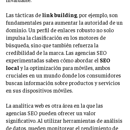
TRANSFORMACIÓN DIGITAL
Las tácticas de
link building
, por ejemplo, son
ANALÍTICA EMPRESARIAL Y BUSINESS
fundamentales para aumentar la autoridad de un
INTELLIGENCE
dominio. Un perfil de enlaces robusto no solo
CIBERSEGURIDAD EMPRESARIAL
impulsa la clasificación en los motores de
búsqueda, sino que también refuerza la
ESTRATEGIA
credibilidad de la marca. Las agencias SEO
EMPRESAS FAMILIARES Y SUCESIÓN
experimentadas saben cómo abordar el
SEO
GESTIÓN DEL RIESGO EMPRESARIAL
local
y la optimización para móviles, ambos
cruciales en un mundo donde los consumidores
NEGOCIACIÓN Y RESOLUCIÓN DE CONFLICTOS
buscan información sobre productos y servicios
DERECHO EMPRESARIAL Y REGULACIONES
en sus dispositivos móviles.
ÉXITO EMPRESARIAL Y CASOS DE ESTUDIO
La analítica web es otra área en la que las
GOBIERNO CORPORATIVO
agencias SEO pueden ofrecer un valor
significativo. Al utilizar herramientas de análisis
NEGOCIOS
de datos, pueden monitorear el rendimiento de
ESTRATEGIAS DE NEGOCIOS