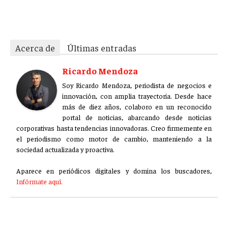
EF-589-99
GESTIÓN DE PROYECTOS
GESTIÓN DE OPERACIONES Y CADENA DE
SUMINISTRO
Acerca de
Últimas entradas
LOGÍSTICA EMPRESARIAL
Ricardo Mendoza
CALIDAD Y MEJORA CONTINUA
Soy Ricardo Mendoza, periodista de negocios e
innovación, con amplia trayectoria. Desde hace
TALENTOS
más de diez años, colaboro en un reconocido
RECURSOS HUMANOS Y GESTIÓN DEL
portal de noticias, abarcando desde noticias
TALENTO
corporativas hasta tendencias innovadoras. Creo firmemente en
el periodismo como motor de cambio, manteniendo a la
COMPENSACIÓN Y BENEFICIOS
sociedad actualizada y proactiva.
RECLUTAMIENTO Y SELECCIÓN
Aparece en periódicos digitales y domina los buscadores,
DESARROLLO DE PERSONAL
Infórmate aquí.
GESTIÓN DEL DESEMPEÑO
CULTURA Y CLIMA ORGANIZACIONAL