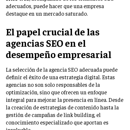
adecuados, puede hacer que una empresa
INVERSIONES Y MERCADOS FINANCIEROS
destaque en un mercado saturado.
CONTABILIDAD EMPRESARIAL
El papel crucial de las
ECONOMÍA EMPRESARIAL
agencias SEO en el
INTERNACIONAL
desempeño empresarial
NEGOCIOS INTERNACIONALES
COMERCIO INTERNACIONAL
La selección de la agencia SEO adecuada puede
EXPANSIÓN GLOBAL
definir el éxito de una estrategia digital. Estas
agencias no son solo responsables de la
IMPORTACIÓN Y EXPORTACIÓN
optimización, sino que ofrecen un enfoque
ALIANZAS ESTRATÉGICAS
integral para mejorar la presencia en línea. Desde
la creación de estrategias de contenido hasta la
TECNOLOGIA
gestión de campañas de link building, el
SOSTENIBILIDAD Y MEDIO AMBIENTE
conocimiento especializado que aportan es
GESTIÓN DE LA INNOVACIÓN TECNOLÓGICA
invaluable.