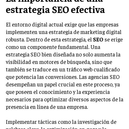
estrategia SEO efectiva
LIFESTYLE
MARKETING
El entorno digital actual exige que las empresas
ESTRATEGIAS DE MARKETING
implementen una estrategia de marketing digital
AGENCIAS DE MARKETING
robusta. Dentro de esta estrategia, el
SEO
se erige
AGENCIAS DE POSICIONAMIENTO WEB SEO
como un componente fundamental. Una
VENTA DE ENLACES
estrategia SEO bien diseñada no solo aumenta la
visibilidad en motores de búsqueda, sino que
MARKETING DIGITAL
también se traduce en un tráfico web cualificado
que potencia las conversiones. Las agencias SEO
PUBLICIDAD
desempeñan un papel crucial en este proceso, ya
VENTAS Y PERSUASIÓN
que poseen el conocimiento y la experiencia
necesarios para optimizar diversos aspectos de la
GESTIÓN DE PRODUCTOS
presencia en línea de una empresa.
COMUNICACIÓN CORPORATIVA
GESTIÓN DE MARCA
Implementar tácticas como la investigación de
palabras clave, la optimización on-page y la