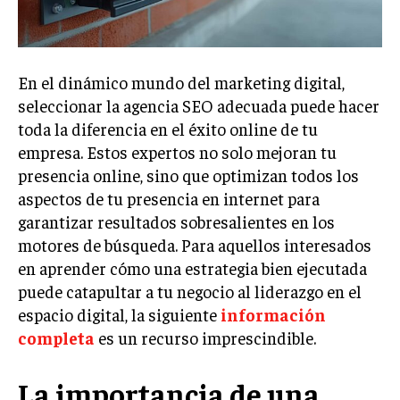
Welcome to Liberty Case
We have a curated list of the most noteworthy news from all
across the globe. With any subscription plan, you get access
to
exclusive articles
that let you stay ahead of the curve.
En el dinámico mundo del marketing digital,
seleccionar la agencia SEO adecuada puede hacer
Your Profile
toda la diferencia en el éxito online de tu
empresa. Estos expertos no solo mejoran tu
NEWS
LIFESTYLE
PUBLIC OPINION
presencia online, sino que optimizan todos los
aspectos de tu presencia en internet para
garantizar resultados sobresalientes en los
motores de búsqueda. Para aquellos interesados
en aprender cómo una estrategia bien ejecutada
puede catapultar a tu negocio al liderazgo en el
espacio digital, la siguiente
información
completa
es un recurso imprescindible.
La importancia de una