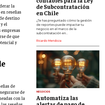
contables para la Ley
derar la
de Subcontratación
CALIDAD Y MEJORA CONTINUA
s en reseñas
en Chile
 de destino
TALENTOS
¿Te has preguntado cómo la gestión
y el
RECURSOS HUMANOS Y GESTIÓN DEL
de reportes puede impactar tu
TALENTO
negocio en el marco de la
as empresas
subcontratación en...
rse de que
COMPENSACIÓN Y BENEFICIOS
Ricardo Mendoza
tencial y
RECLUTAMIENTO Y SELECCIÓN
DESARROLLO DE PERSONAL
de
GESTIÓN DEL DESEMPEÑO
CULTURA Y CLIMA ORGANIZACIONAL
ÉTICA EMPRESARIAL Y
señas de
RESPONSABILIDAD SOCIAL
asegurarse de
NEGOCIOS
Automatiza las
neadas con la
BLOG
alertas de pago de
e las reseñas