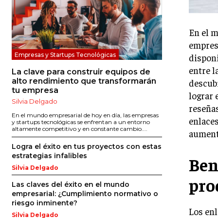
En el m
empresa
Empresas y Startups Tecnológicas
disponi
entre l
La clave para construir equipos de
alto rendimiento que transformarán
descubi
tu empresa
lograr 
Silvia Delgado
reseñas
En el mundo empresarial de hoy en día, las empresas
enlaces
y startups tecnológicas se enfrentan a un entorno
altamente competitivo y en constante cambio....
aumenta
Logra el éxito en tus proyectos con estas
estrategias infalibles
Ben
Silvia Delgado
pro
Las claves del éxito en el mundo
empresarial: ¿Cumplimiento normativo o
riesgo inminente?
Los en
Silvia Delgado