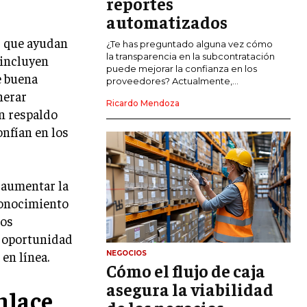
reportes
COMERCIO INTERNACIONAL
automatizados
EXPANSIÓN GLOBAL
s que ayudan
¿Te has preguntado alguna vez cómo
la transparencia en la subcontratación
 incluyen
IMPORTACIÓN Y EXPORTACIÓN
puede mejorar la confianza en los
e buena
proveedores? Actualmente,...
ALIANZAS ESTRATÉGICAS
nerar
Ricardo Mendoza
n respaldo
TECNOLOGIA
onfían en los
SOSTENIBILIDAD Y MEDIO AMBIENTE
GESTIÓN DE LA INNOVACIÓN
TECNOLÓGICA
 aumentar la
TRANSFORMACIÓN DIGITAL
conocimiento
los
ANALÍTICA EMPRESARIAL Y BUSINESS
INTELLIGENCE
a oportunidad
en línea.
NEGOCIOS
CIBERSEGURIDAD EMPRESARIAL
Cómo el flujo de caja
asegura la viabilidad
enlace
ESTRATEGIA
EMPRESAS FAMILIARES Y SUCESIÓN