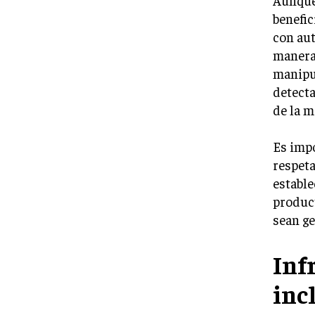
benefic
con aut
manera 
manipu
detecta
de la m
Es impo
respeta
estable
product
sean ge
Inf
inc