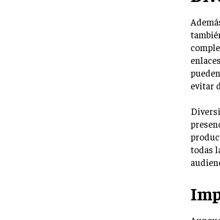
Además 
tambié
complem
enlaces
pueden 
evitar 
Diversi
presenc
produc
todas l
audien
Imp
Aunque