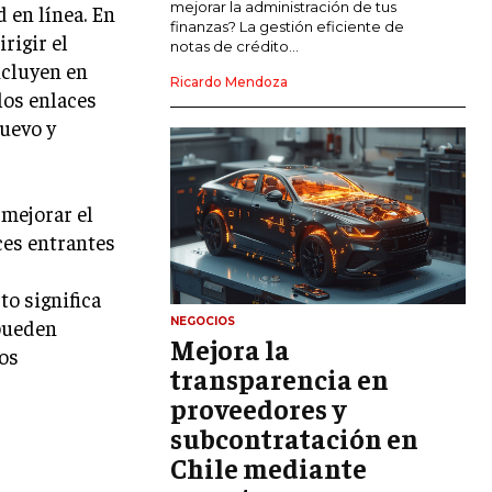
mejorar la administración de tus
 en línea. En
LIDERAZGO
finanzas? La gestión eficiente de
rigir el
notas de crédito...
ncluyen en
HABILIDADES DIRECTIVAS
Ricardo Mendoza
los enlaces
EMPRENDIMIENTO
uevo y
PLANIFICACIÓN EMPRESARIAL
FINANZAS
mejorar el
FINANZAS Y CONTABILIDAD
ces entrantes
GESTIÓN DE RECURSOS FINANCIEROS
to significa
INVERSIONES Y MERCADOS FINANCIEROS
 pueden
NEGOCIOS
Mejora la
CONTABILIDAD EMPRESARIAL
los
transparencia en
ECONOMÍA EMPRESARIAL
proveedores y
subcontratación en
INTERNACIONAL
Chile mediante
NEGOCIOS INTERNACIONALES