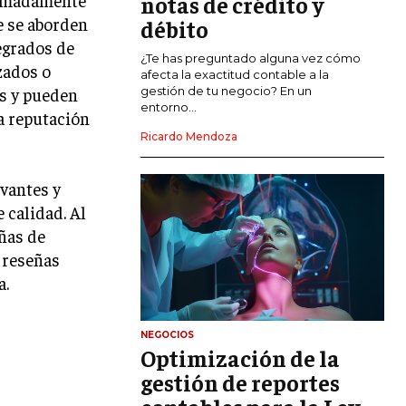
notas de crédito y
MARKETING DE INFLUENCERS
ue se aborden
débito
egrados de
E-COMMERCE
¿Te has preguntado alguna vez cómo
zados o
E-COMMERCE Y COMERCIO ELECTRÓNICO
afecta la exactitud contable a la
s y pueden
gestión de tu negocio? En un
ESTRATEGIAS DE PRICING Y GESTIÓN DE
entorno...
a reputación
PRECIOS
Ricardo Mendoza
GESTIÓN DE CRISIS EMPRESARIALES
evantes y
EMPRESAS Y STARTUPS TECNOLÓGICAS
 calidad. Al
GESTIÓN DE LA EXPERIENCIA DEL
eñas de
CLIENTE
 reseñas
a.
MÁS
PROYECTOS
GESTIÓN DE PROYECTOS
NEGOCIOS
Optimización de la
GESTIÓN DE OPERACIONES Y CADENA
DE SUMINISTRO
gestión de reportes
LOGÍSTICA EMPRESARIAL