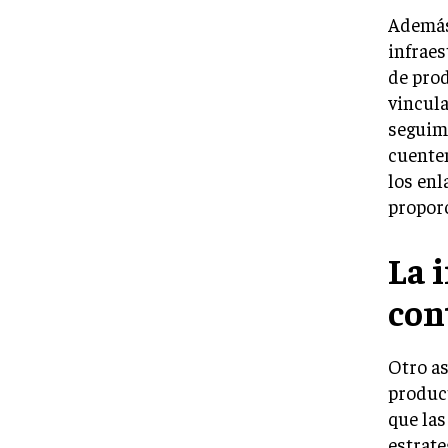
Además 
infraes
de prod
vincula
seguimi
cuenten
los enl
proporc
La 
con
Otro as
product
que las
estrate