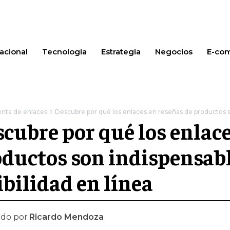
acional
Tecnologia
Estrategia
Negocios
E-co
enta de enlaces
Descubre por qué los enlaces en reseñas de productos so
cubre por qué los enlace
ductos son indispensab
ibilidad en línea
ado por
Ricardo Mendoza