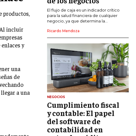
de los negocios
El flujo de caja es un indicador crítico
GESTIÓN DEL RIESGO EMPRESARIAL
e productos,
para la salud financiera de cualquier
negocio, ya que determina la...
NEGOCIACIÓN Y RESOLUCIÓN DE
Al incluir
CONFLICTOS
Ricardo Mendoza
 empresas
DERECHO EMPRESARIAL Y
 enlaces y
REGULACIONES
ÉXITO EMPRESARIAL Y CASOS DE
ESTUDIO
tener una
GOBIERNO CORPORATIVO
eseñas de
ovechando
NEGOCIOS
 llegar a una
ESTRATEGIAS DE NEGOCIOS
NEGOCIOS
Cumplimiento fiscal
MARKETING B2B
y contable: El papel
MARKETING B2C
del software de
contabilidad en
FRANQUICIAS
remadamente