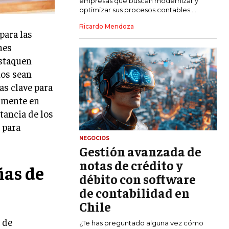
empresas que buscan modernizar y
optimizar sus procesos contables....
MARKETING DIGITAL
Ricardo Mendoza
PUBLICIDAD
para las
nes
VENTAS Y PERSUASIÓN
estaquen
GESTIÓN DE PRODUCTOS
ios sean
as clave para
COMUNICACIÓN CORPORATIVA
almente en
GESTIÓN DE MARCA
tancia de los
 para
INVESTIGACIÓN DE MERCADO
NEGOCIOS
Gestión avanzada de
ANÁLISIS DE COMPETENCIA
notas de crédito y
ñas de
GESTIÓN DE CLIENTES
débito con software
de contabilidad en
EMPRENDIMIENTO
INNOVACIÓN EMPRESARIAL
Chile
 de
GESTIÓN DEL CAMBIO
¿Te has preguntado alguna vez cómo