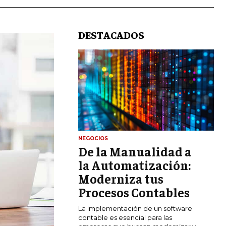
DESTACADOS
LIFESTYLE
NEGOCIOS
De la Manualidad a
MARKETING
ESTRATEGIAS DE MARKETING
la Automatización:
Moderniza tus
AGENCIAS DE MARKETING
AGENCIAS DE POSICIONAMIENTO WEB
Procesos Contables
SEO
La implementación de un software
VENTA DE ENLACES
contable es esencial para las