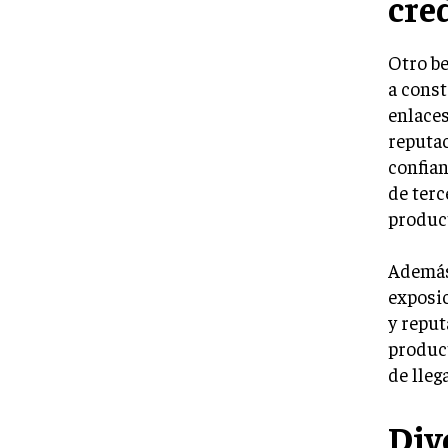
cre
Otro be
a const
enlaces
reputac
confia
de terc
product
Además
exposic
y reput
product
de lleg
Div