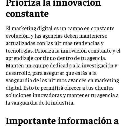
Prioriza la innovación
GESTIÓN DE PROYECTOS
constante
GESTIÓN DE OPERACIONES Y CADENA DE
SUMINISTRO
El marketing digital es un campo en constante
LOGÍSTICA EMPRESARIAL
evolución, y las agencias deben mantenerse
actualizadas con las últimas tendencias y
CALIDAD Y MEJORA CONTINUA
tecnologías. Prioriza la innovación constante y el
TALENTOS
aprendizaje continuo dentro de tu agencia.
RECURSOS HUMANOS Y GESTIÓN DEL
Mantén un equipo dedicado a la investigación y
TALENTO
desarrollo, para asegurar que estás a la
COMPENSACIÓN Y BENEFICIOS
vanguardia de los últimos avances en marketing
digital. Esto te permitirá ofrecer a tus clientes
RECLUTAMIENTO Y SELECCIÓN
soluciones innovadoras y mantener tu agencia a
DESARROLLO DE PERSONAL
la vanguardia de la industria.
GESTIÓN DEL DESEMPEÑO
Importante información a
CULTURA Y CLIMA ORGANIZACIONAL