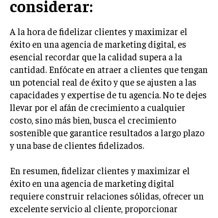
considerar:
ÉTICA EMPRESARIAL Y RESPONSABILIDAD
SOCIAL
A la hora de fidelizar clientes y maximizar el
BLOG
éxito en una agencia de marketing digital, es
esencial recordar que la calidad supera a la
cantidad. Enfócate en atraer a clientes que tengan
un potencial real de éxito y que se ajusten a las
Acerca de
Últimas entradas
capacidades y expertise de tu agencia. No te dejes
llevar por el afán de crecimiento a cualquier
Ricardo Mendoza
costo, sino más bien, busca el crecimiento
Soy Ricardo Mendoza, periodista de negocios e
sostenible que garantice resultados a largo plazo
innovación, con amplia trayectoria. Desde hace
más de diez años, colaboro en un reconocido
y una base de clientes fidelizados.
portal de noticias, abarcando desde noticias
corporativas hasta tendencias innovadoras. Creo firmemente en
En resumen, fidelizar clientes y maximizar el
el periodismo como motor de cambio, manteniendo a la
sociedad actualizada y proactiva.
éxito en una agencia de marketing digital
requiere construir relaciones sólidas, ofrecer un
Aparece en periódicos digitales y domina los buscadores,
excelente servicio al cliente, proporcionar
Infórmate aquí.