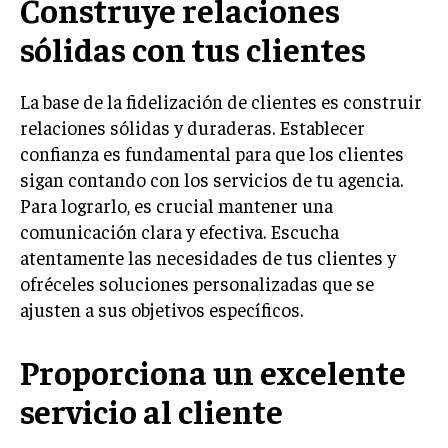
Construye relaciones
LIFESTYLE
sólidas con tus clientes
MARKETING
ESTRATEGIAS DE MARKETING
La base de la fidelización de clientes es construir
AGENCIAS DE MARKETING
relaciones sólidas y duraderas. Establecer
AGENCIAS DE POSICIONAMIENTO WEB SEO
confianza es fundamental para que los clientes
sigan contando con los servicios de tu agencia.
VENTA DE ENLACES
Para lograrlo, es crucial mantener una
MARKETING DIGITAL
comunicación clara y efectiva. Escucha
atentamente las necesidades de tus clientes y
PUBLICIDAD
ofréceles soluciones personalizadas que se
VENTAS Y PERSUASIÓN
ajusten a sus objetivos específicos.
GESTIÓN DE PRODUCTOS
Proporciona un excelente
COMUNICACIÓN CORPORATIVA
servicio al cliente
GESTIÓN DE MARCA