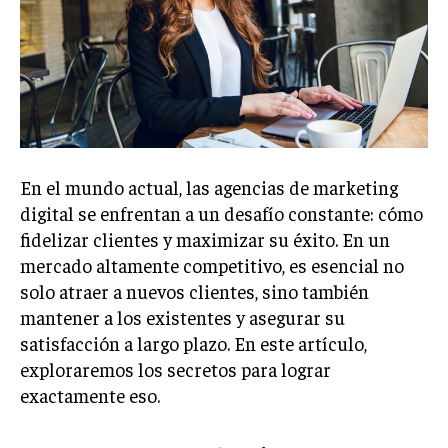
Welcome to Liberty Case
We have a curated list of the most noteworthy news from all
across the globe. With any subscription plan, you get access
to
exclusive articles
that let you stay ahead of the curve.
Your Profile
NEWS
LIFESTYLE
PUBLIC OPINION
En el mundo actual, las agencias de marketing
digital se enfrentan a un desafío constante: cómo
fidelizar clientes y maximizar su éxito. En un
mercado altamente competitivo, es esencial no
solo atraer a nuevos clientes, sino también
mantener a los existentes y asegurar su
satisfacción a largo plazo. En este artículo,
exploraremos los secretos para lograr
exactamente eso.