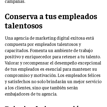
campañas.
MARKETING B2B
Conserva a tus empleados
MARKETING B2C
talentosos
FRANQUICIAS
MARKETING DE INFLUENCERS
Una agencia de marketing digital exitosa está
compuesta por empleados talentosos y
E-COMMERCE
capacitados. Fomenta un ambiente de trabajo
E-COMMERCE Y COMERCIO ELECTRÓNICO
positivo y enriquecedor para retener a tu talento.
ESTRATEGIAS DE PRICING Y GESTIÓN DE
Valorar y recompensar el desempeño excepcional
PRECIOS
de tus empleados es esencial para mantener su
GESTIÓN DE CRISIS EMPRESARIALES
compromiso y motivación. Los empleados felices
y satisfechos no solo brindarán un mejor servicio
EMPRESAS Y STARTUPS TECNOLÓGICAS
a los clientes, sino que también serán
GESTIÓN DE LA EXPERIENCIA DEL CLIENTE
embajadores de tu agencia.
MÁS
PROYECTOS